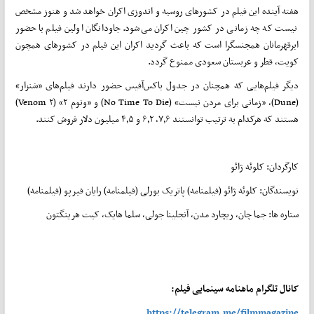
هفته آینده این فیلم در کشورهای روسیه و اندوزی اکران خواهد شد و هنوز مشخص
نیست که چه زمانی در کشور چین اکران می‌شود. جاودانگان اولین فیلم با حضور
ابرقهرمانان همجنسگرا است که باعث گردید اکران این فیلم در کشورهای همچون
کویت، قطر و عربستان سعودی ممنوع گردد.
دیگر فیلم‌هایی که همچنان در جدول باکس‌آفیس حضور دارند فیلم‌های «شنزار»
(Dune)، «زمانی برای مردن نیست» (No Time To Die) و «ونوم ۲» (Venom ۲)
هستند که هرکدام به ترتیب توانستند ۷٫۶، ۶٫۲ و ۴٫۵ میلیون دلار فروش کنند.
کارگردان: کلوئه ژائو
نویسندگان: کلوئه ژائو (فیلمنامه) پاتریک بورلی (فیلمنامه) رایان فیرپو (فیلمنامه)
ستاره ها: جما چان، ریچارد مدن، آنجلینا جولی، سلما هایک، کیت هرینگتون
کانال تلگرام ماهنامه سینمایی فیلم:
https://telegram.me/filmmagazine