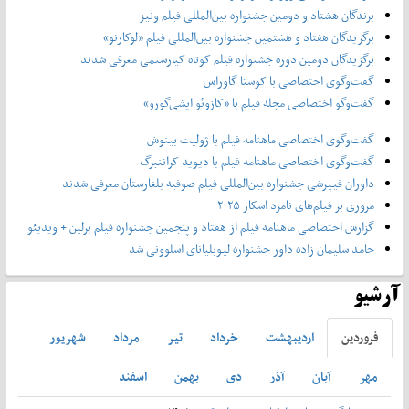
برندگان هشتاد و دومین جشنواره بین‌المللی فیلم ونیز
برگزیدگان هفتاد و هشتمین جشنواره بین‌المللی فیلم «لوکارنو»
برگزیدگان دومین دوره جشنواره فیلم کوتاه کیارستمی معرفی شدند
گفت‌وگوی اختصاصی با کوستا گاوراس
گفت‌وگو اختصاصی مجله فیلم با «کازوئو ایشی‌گورو»
گفت‌وگوی اختصاصی ماهنامه فیلم با ژولیت بینوش
گفت‌وگوی اختصاصی ماهنامه فیلم با دیوید کراننبرگ
داوران فیپرشی جشنواره بین‌المللی فیلم صوفیه بلغارستان معرفی شدند
مروری بر فیلم‌های نامزد اسکار ۲۰۲۵
گزارش اختصاصی ماهنامه فیلم از هفتاد و پنجمین جشنواره فیلم برلین + ویدیئو
حامد سلیمان زاده داور جشنواره لیوبلیانای اسلوونی شد
آرشیو
فروردين
ارديبهشت
خرداد
تير
مرداد
شهريور
مهر
آبان
آذر
دی
بهمن
اسفند