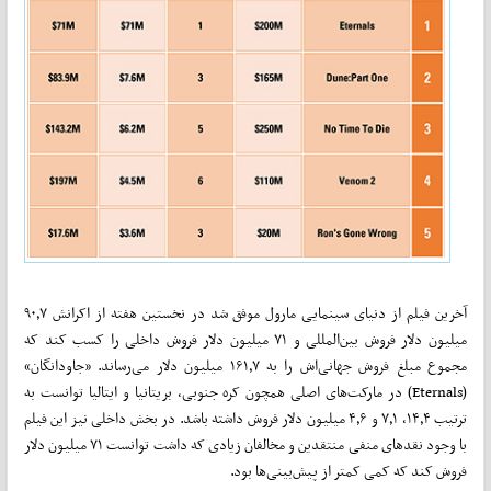
آخرین فیلم از دنیای سینمایی مارول موفق شد در نخستین هفته از اکرانش ۹۰٫۷
میلیون دلار فروش بین‌المللی و ۷۱ میلیون دلار فروش داخلی را کسب کند که
مجموع مبلغ فروش جهانی‌اش را به ۱۶۱٫۷ میلیون دلار می‌رساند. «جاودانگان»
(Eternals) در مارکت‌های اصلی همچون کره جنوبی، بریتانیا و ایتالیا توانست به
ترتیب ۱۴٫۴، ۷٫۱ و ۴٫۶ میلیون دلار فروش داشته باشد. در بخش داخلی نیز این فیلم
با وجود نقدهای منفی منتقدین و مخالفان زیادی که داشت توانست ۷۱ میلیون دلار
فروش کند که کمی کمتر از پیش‌بینی‌ها بود.