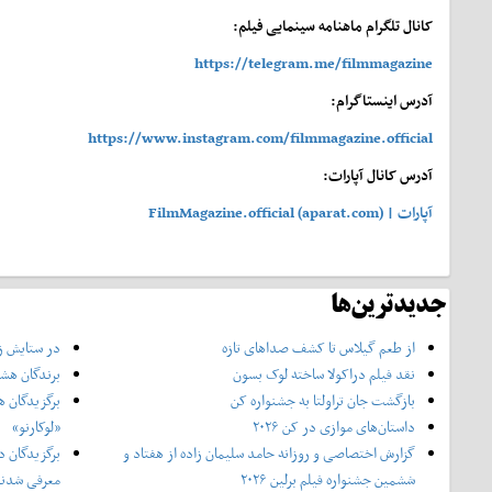
کانال تلگرام ماهنامه سینمایی فیلم:
https://telegram.me/filmmagazine
آدرس اینستاگرام:
https://www.instagram.com/filmmagazine.official
آدرس کانال آپارات:
آپارات | FilmMagazine.official (aparat.com)
جدیدترین‌ها
از طعم گیلاس تا کشف صداهای تازه
در ستایش زن
نقد فیلم دراکولا ساخته لوک بسون
برندگان هشت
بازگشت جان تراولتا به جشنواره کن
برگزیدگان ه
داستان‌های موازی در کن ۲۰۲۶
«لوکارنو»
گزارش اختصاصی و روزانه حامد سلیمان زاده از هفتاد و‌
برگزیدگان د
ششمین جشنواره فیلم برلین ۲۰۲۶
معرفی شدن