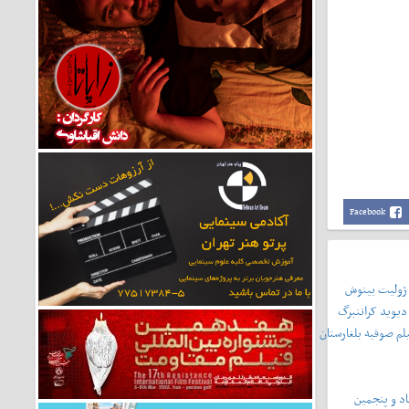
Facebook
 ژولیت بینوش
دیوید کراننبرگ
لم صوفیه بلغارستان
د و پنجمین