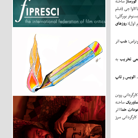
کورساژ
ساخته
اکاوا چی (فیلم
ستوفر بورگلی؛
م اول)؛
روزهای
وتراس؛
شب
اثر
عی
تخریب
به
الویس
و
تاپ
ارگردانی روبن
ماوریک
ساخته
ودات
خدا
اثر
کارگردانی سرژ