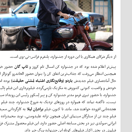
از دیگر شرکای همکاری با این دوره از جشنواره، پلتفرم فرانس-تی-وی است.
پیش‌تر اعلام شده بود که در جشنواره کن امسال تام کروز و
تاپ
گان
همچنین انتظار می‌رفت که جذاب‌ترین اتفاق کن را بتوان حضور الخاندرو گونزالز 
حال آماده‌سازی فیلم جدیدش
باردو
(
وقایع‌نگاری اشتباه مُشتی حقیقت
) بوده ا
خودش و واقعیت کنونی کشورش به مکزیک بازمی‌گردد. فیلم‌برداری این فیلم پائیز 
جشنواره، با حضور تیری فرمو مدیر جشنواره کن و پیر لِسکور رئیس این رویداد سین
هجده‌تایی افزوده خواهند شد، ماند. تا کنون، فیلم
برادران
لیلا
فیلم چند تن از ستارگان سینمای ایران همچون ترانه علیدوستی، نوید محمدزاده و 
ایرانی-سوئدی نیز در بخش مسابقه اصلی حضور دارد. این فیلم محصول مشترک فران
فیلمش در بخش اکران فیلم‌های کوتاه این جشنواره بزرگ خبر داد.