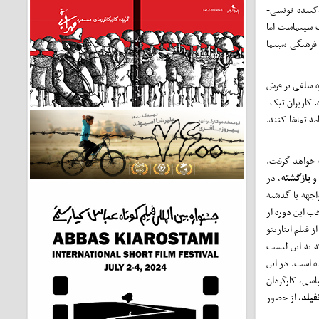
‌کننده تونسی-
ت سینماست اما
فرهنگی سینما
ه سلفی بر فرش
 کاربران تیک-
مه تماشا کنند.
صورت خواهد گرفت.
بازگشته
، در
اجهه با گذشته
ب این دوره از
فیلم ایناریتو
اید منتظر اسامی که به این لیست
قه اصلی کن اعلام شده است. در این
اسی، کارگردان
فیلد
، از حضور