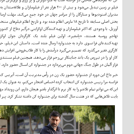
فیلم بر زمین تبدیل می‌شود و بیش از ۲۰۰ هزار نفر از فیلم‌سازان و علاقه‌م
مدیران استودیوها و ستارگان را از سراسر جهان در خود جمع می‌کند. مهلت ارسال 
آوریل. با وجودی که اکثر فیلم‌سازان و تهیه‌کنندگان اوکراینی درگیر دفاع از کشورش
تهاجم روسیه هستند، «پامفیر»، اولین فیلم بلند یک کارگردان جوان اوکر
تهیه‌کننده‌ای فرانسوی دارد به جشنواره ارسال شده است. داستان این فیلم، ح
کارگری فقیر می‌گذرد که تصمیم می‌گیرد درآمدش را با کار قلاب‌فروشی افزایش دهد 
کار او را در تیررس یک باند جنایتکار بی‌رحم قرار می‌دهد. همچنین فیلم مستندی
فراز آلمان در طول جنگ جهانی دوم می‌پردازد در جشنواره کن امسال حضور دارد. لوزنیتسا سال ۲۰۱۸ به جایزه بهترین کارگردانی در فستیو
خبر داغ این دوره از جشنواره حضور یک زن در رأس مدیریت آن است. آیریس کنوب
فرانسه مرا رییس جشنواره کن انتخاب کرده احساس افتخار می‌کنم. به عنوان یک اروپ
این‌که می‌توانم تمام تلاشم را به کار برم تا اثرگذار باشم هیجان دارم. این رویداد
بابت تلاش‌هایی که در هشت سال گذشته برای جشنواره کن داشته تشکر کرد. پیر لسکور ۷۶ ساله در ۳۰ ژوئن ۲۰۲۲ از سِمَت خود کنا