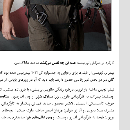
کارگردانی سرگئی لوزنیتسا؛
همه
آن
چه
نفس
می‌کشد
ساخته شاناک سن.
پیش‌تر، فهرستی از فیلم‌ها برای راه‌یابی به جشنواره کن ۲۰۲۲ پیش‌بینی شده بود که از آن میان فقط چهار فیلم‌ از کراننبرگ و دنی و رایکارد و استلوند به بخش رقابتی راه یافته‌اند.
گان
نیز در بخش غیر رقابتی حضور دارند. باید دید که آیا در روزهای پایانی، از م
فیلم
الویس
ساخته باز لورمن درباره زندگی «الویس پریسلی» با بازی تام هنکس
اوستلند؛
پسر
"پ به کارگردانی فلورین زلر؛
سیارک
شهر
از وس اندرسون؛
ستاره‌
جوزف کاسینسکی؛ انیمیشن
لایتیر
محصول جدید کمپانی پیکسار به کارگردانی 
مشترک سیلا دیویس و آنا رُز هولمر؛
مردان
انیس
ساخته مارک جنکین؛
بچه‌های
م
بوزون؛
بلوند
به کارگردانی آندرو دومنیک؛ و
روی
علف‌های
هرز
جدیدترین ساخته ن