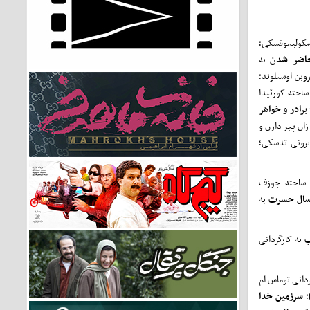
اسکولیموفسکی؛
اضر
شدن
به
وبن اوستلوند؛
اخته کورئیدا
برادر
و
خواهر
ان پیر دارن و
 برونی تدسکی؛
اخته جوزف
ال
حسرت
به
ب
به کارگردانی
دانی توماس ام
؛
سرزمین
خدا