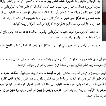
به کارگرانی هلینور پالماسون؛
چشم
انداز
پروانه
ساخته ماکسیم ناکونچنی (فیلم اول)؛
ماری کروتزر؛
هیولا
ساخته رایلی کیو و جینا گامل (فیلم اول)؛
پلان
۷۵
به کارگردانی های
اول)؛
دومینگو
و میانه
به کارگردانی آریل اسکالانته؛
عصبانی
از
خودم
به کارگردانی کری
همه
کسانی
که
هرگز
نمی
شوم
به کارگردانی دیوی چو؛
مترونوم
اثر الکساندر بلک (فیل
سوزان
به کارگردانی امین آلپر؛
بدترین
به کارگردانی لیس آکوکا و رومن گوئره.
-در بخش کن پریمیر:
ایرما
وپ
به کارگردانی اولیویه آسایاس؛
دودو
ساخته پانوس اچ ک
مارکو بلوکیو؛
برادران
من
اثر رشید بوچارب.
-در بخش نمایش ویژه:
جری
لی
لوئیس
:
مشکل
در
ذهن
اثر ایتان کوئن؛
تاریخ
طبی
یان فهرست زیر، فیلم دیگری نیز در سبد اکران جشنواره کن قرار خواهد گرفت!
، کلوین هریسون و کودی اسمیت-مک‌فی؛
جرائم
آینده
ساخته دیوید کروننبرگ؛
مثلث
اندوه
به ک
های
ظهر
اثر کلر دنی؛
او
گفت
اثر ماریا شرادر؛
نشان
دادن
ساخته کلی رایکارد؛
تاپ
گان
:
انگوس مک‌لین؛
استخوان‌ها
و همه
به کارگردانی لوکا گوادانینو؛
امیلی
از فرانسس اوکانر؛
موج
ردم
به کارگردانی ربکا زلوتوفستکی؛
دوباره
پاریس
را
ببین
از آلیس وینوکور؛
دون
ژوان
به 
وری بیلگه جیلان.