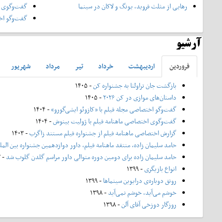
رهایی از مثلث فروید، یونگ و لاکان در سینما
گفت‌وگوی ا
گفت‌وگو اخت
آرشیو
فروردين
ارديبهشت
خرداد
تير
مرداد
شهريور
بازگشت جان تراولتا به جشنواره کن
- ۱۴۰۵
داستان‌های موازی در کن ۲۰۲۶
- ۱۴۰۵
گفت‌وگو اختصاصی مجله فیلم با «کازوئو ایشی‌گورو»
- ۱۴۰۴
گفت‌وگوی اختصاصی ماهنامه فیلم با ژولیت بینوش
- ۱۴۰۴
گزارش اختصاصی ماهنامه فیلم از جشنواره فیلم مستند زاگرب
- ۱۴۰۳
حامد سلیمان زاده، منتقد ماهنامه فیلم، داور دوازدهمین جشنواره بین الم
حامد سلیمان زاده برای دومین دوره متوالی داور مراسم گلدن گلوب شد
- ۱۴۰۲
انواع بازیگری
- ۱۳۹۹
رونق دوباره‌ی درایوین سینماها
- ۱۳۹۹
خوشم می‌آید، خوشم نمی‌آید
- ۱۳۹۸
روزگار دوزخی آقای آلن
- ۱۳۹۸