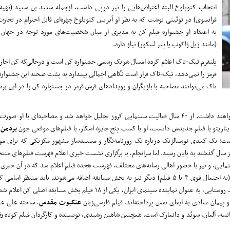
انتخاب کنوبلوخ البته اعتراض‌هایی را نیز درپی داشت. ازجمله سعید بن سعید (تهیه
فرانسوی) در توئیتی نوشت که به نظر او آیریس کنوبلوخ چهره‌ای قابل احترام در تجار
به اعتقاد او جشنواره فیلم کن به مدیری از میان شخصیت‌های مورد توجه در جهان 
(مانند ژیل ژاکوب یا پیر لسکور) نیاز دارد.
پلتفرم تیک-تاک اعلام کرده امسال شریک رسمی جشنواره کن است و درحالی‌که کن اجاز
قرمز را نمی‌دهد، تیک-تاک قرار است نگاهی اجمالی بیندازد به پشت صحنه این جشنواره.
تاک می‌توانند مصاحبه با بازیگران و رویدادهای فرش قرمز در جشنواره کن را در این برنا
حضور خواهند داشت. از ۴۰ سال فعالیت سینمایی کروز تجلیل خواهد شد و مصاحبه‌ای با او 
ایناریتو با فیلم جدیدش دانست. او با کسب پنج جایزه اسکار، با فیلم‌های موفقی چون
بردمن
و
ست؛ یک کمدی نوستالژیک درباره یک روزنامه‌نگار و مستندساز مشهور مکزیکی که برای مو
سال گذشته به پایان رسید. اما سرانجام، با برگزاری نشست خبری اعلام فهرست فیلم‌های منتخ
مایی، و نیز با حضور اهالی رسانه‌های مختلف، فهرست هجده فیلم اعلام شد که در آن خبری از 
نیست. ناگفته نماند که همواره در روزهای نزدیک به شروع جشنواره، چند فیلم (به احتمال قوی ۴ یا ۵ فیلم) دیگر نیز به بخش مسابقه اضافه می‌شوند. ب
به کارگردانی سعید روستایی، به عنوان نماینده سینمای ایران، یکی از ۱۸ فیلم بخش مساب
پیمان معادی به ایفای نقش پرداخته‌اند. فیلم فارسی‌زبان
عنکبوت
مقدس
، ساخته علی عب
سه، آلمان، سوئد و دانمارک است. همچنین شاهین رشیدی، نویسنده و کارگردان فیلم کوتاه
رن