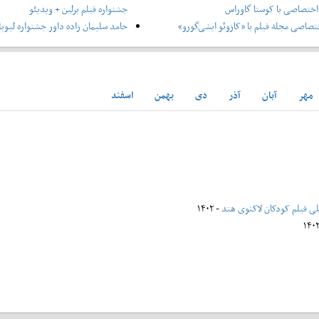
ختصاصی با کوستا گاوراس
جشنواره فیلم برلین + ویدیئو
صاصی مجله فیلم با «کازوئو ایشی‌گورو»
حامد سلیمان زاده داور جشنواره لیوبل
مهر
آبان
آذر
دی
بهمن
اسفند
للی فیلم کودکان لاکنوی هند
- ۱۴۰۲