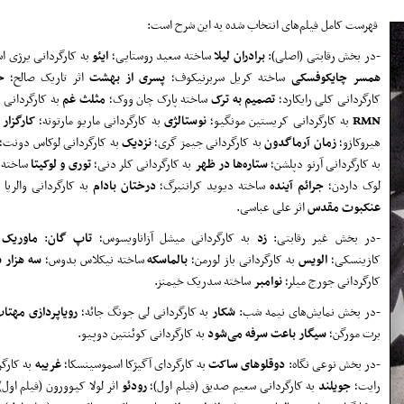
فهرست کامل فیلم‌های انتخاب شده به این شرح است:
-در بخش رقابتی (اصلی):
برادران
لیلا
ساخته سعید روستایی؛
ایئو
به کارگردانی یرژی 
همسر
چایکوفسکی
ساخته کریل سربرنیکوف؛
پسری
از
بهشت
اثر تاریک صالح؛
ح
کارگردانی کلی رایکارد؛
تصمیم
به
ترک
ساخته پارک چان ووک؛
مثلث
غم
به کارگردانی ر
RMN
به کارگردانی کریستین مونگیو؛
نوستالژی
به کارگردانی ماریو مارتونه؛
کارگزار
س
هیروکازو؛
زمان
آرماگدون
به کارگردانی جیمز گری؛
نزدیک
به کارگردانی لوکاس دونت؛
به کارگردانی آرنو دپلشن؛
ستاره‌ها
در
ظهر
به کارگردانی کلر دنی؛
توری
و
لوکیتا
ساخته ژ
لوک داردن؛
جرائم
آینده
ساخته دیوید کراننبرگ؛
درختان
بادام
به کارگردانی والریا
عنکبوت
مقدس
اثر علی عباسی.
-در بخش غیر رقابتی:
زد
به کارگردانی میشل آزاناویسوس؛
تاپ
گان
:
ماوریک
س
کازینسکی؛
الویس
به کارگردانی باز لورمن؛
بالماسکه
ساخته نیکلاس بدوس؛
سه
هزار
س
کارگردانی جورج میلر؛
نوامبر
ساخته سدریک خیمنز.
-در بخش نمایش‌های نیمه شب:
شکار
به کارگردانی لی جونگ جائه؛
روی
اپردازی
مهتا
برت مورگن؛
سیگار
باعت
سرفه
می‌شود
به کارگردانی کوئنتین دوپیو.
-در بخش نوعی نگاه:
دوقلوهای
ساکت
به کارگردای آگیژکا اسموسینسکا؛
غریبه
به کارگر
رایت؛
جویلند
به کارگردانی سعیم صدیق (فیلم اول)؛
رودئو
اثر لولا کیوورون (فیلم اول)