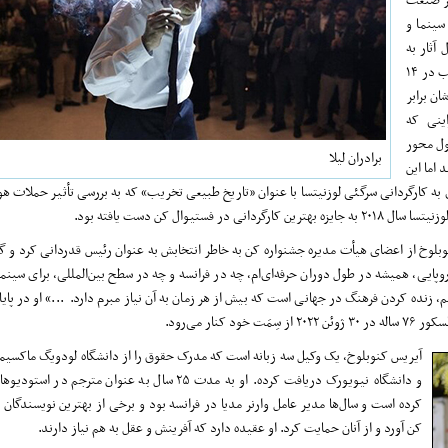
ندان به سینما و
آثار به
بخش اصلی مسابقه تا تاریخ ۱۸ مارس اعلام شده بود و تاریخ اعلام فیلم‌های منتخب در ۱۴
ان برابر
اینی که
ول محور
برادران لیلا
اما این
 به کارگردانی سرگئی لوزنیتسا با عنوان «تاریخ طبیعی تخریب» که به بررسی تأثیر حملات هو
ال کن دست یافته بود.
لوخ از اعضای هیأت مدیره جشنواره کن به خاطر انتخابش به عنوان رئیس قدردانی کرد و گف
ایی، همیشه در طول دوران حرفه‌ای‌ام، چه در فرانسه و چه در سطح بین‌المللی، برای سینما ا
 مهم، زنده کردن فرهنگ در جهانی است که بیش از هر زمان به آن نیاز مبرم دارد. ...» او در پایا
ر می‌رود.
آیریس کنوبلوخ، یک وکیل سه زبانه است که مدرک حقوق را از دانشگاه لودویگ ماکسیمی
و دانشگاه نیویورک دریافت کرده. او به مدت ۲۵ سال به عنوان مترجم
کرده است و سال‌ها مدیر عامل وارنر مدیا در فرانسه بود و برخی از بهترین نویسندگان بی
کن آورد و از آنان حمایت کرد. او عقیده دارد که آفرینش و عقل به هم نیاز دارند.