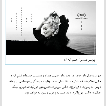
پوستر فستیوال فیلم کن ۷۶
فهرست فیلم‌های حاضر در بخش‌های رسمی هفتاد و ششمین جشنواره فیلم کن در
حالی اعلام شد که بخش مسابقه اصلی شاهد رقابت سینماگران سرشناسی از جمله
«وس اندرسون»، «کن لوچ»، «نانی مورتی»، «هیروکازو کورئیدا»، «نوری بیلگه
جیلان»، «آلیس رورواکر»، «تاد هینس» و «ویم وندرس» خواهد بود.