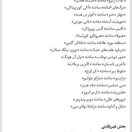
«کلاب زیرو» ساخته «جسیکا هاسنر»
«برگ‌های افتاده» ساخته «آکی کوریزماکی»
«چهار دختر» ساخته «کوثر بن هنیه»
«خورشید آینده» ساخته «نانی مورتی»
«کایمرـ ساخته« آلیس رورواکر»
«هیولا» ساخته «هیروکازو کورئیدا»
«منطقه مورد علاقه» ساخته «جاناتان گلیزر»
«درباره علف‌های خشک» ساخته «نوری بیلگه جیلان»
«شور دودین بوفانت» ساخته «تران آن هونگ»
«آخرین تابستان» ساخته «کاترین بریلات»
«بلوط پیر» ساخته «کن لوچ»
«راپیتو» ساخته «مارکو بلوکیو»
«می دسامبر» ساخته «تاد هینز»
«فایربرند» ساخته «کریم آینوز»
«روزهای عالی» ساخته «ویم وندرس»
«بانل و آدام» ساخته «راماتا تولای سی»
بخش غیررقابتی