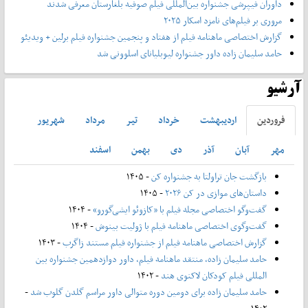
داوران فیپرشی جشنواره بین‌المللی فیلم صوفیه بلغارستان معرفی شدند
مروری بر فیلم‌های نامزد اسکار ۲۰۲۵
گزارش اختصاصی ماهنامه فیلم از هفتاد و پنجمین جشنواره فیلم برلین + ویدیئو
حامد سلیمان زاده داور جشنواره لیوبلیانای اسلوونی شد
آرشیو
فروردين
ارديبهشت
خرداد
تير
مرداد
شهريور
مهر
آبان
آذر
دی
بهمن
اسفند
بازگشت جان تراولتا به جشنواره کن
- ۱۴۰۵
داستان‌های موازی در کن ۲۰۲۶
- ۱۴۰۵
گفت‌وگو اختصاصی مجله فیلم با «کازوئو ایشی‌گورو»
- ۱۴۰۴
گفت‌وگوی اختصاصی ماهنامه فیلم با ژولیت بینوش
- ۱۴۰۴
گزارش اختصاصی ماهنامه فیلم از جشنواره فیلم مستند زاگرب
- ۱۴۰۳
حامد سلیمان زاده، منتقد ماهنامه فیلم، داور دوازدهمین جشنواره بین
المللی فیلم کودکان لاکنوی هند
- ۱۴۰۲
حامد سلیمان زاده برای دومین دوره متوالی داور مراسم گلدن گلوب شد
-