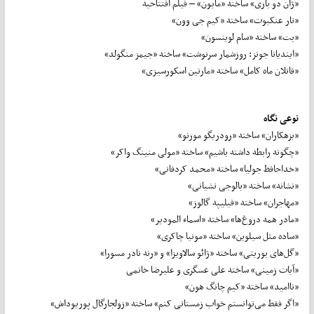
«ژان دو باری» ساخته «مایون» – فیلم افتتاحیه
«تار عنکبوت» ساخته «کیم جی وون»
«بت» ساخته «سام لوینسون»
«ایندیانا جونز: روزشمار سرنوشت» ساخته «جیمز منگولد»
«قاتلان ماه کامل» ساخته «مارتین اسکورسیزی»
نوعی نگاه
«بزهکاران» ساخته «رودریگو مورنو»
«چگونه رابطه داشته باشیم» ساخته «مولی منینگ واکر»
«خداحافظ جولیا» ساخته «محمد کردفانی»
«نشانه» ساخته «بالوجی تشیانی»
«مهاجران» ساخته «فیلیپه گالوز»
«مادر همه دروغ‌ها» ساخته «اسماء المودیر»
«ساده مثل سیلوین» ساخته «مونیا چاکری»
«گل‌های بوریتی» ساخته «ژائو سالاویزا» و «رنه نادر مسورا»
«آیات زمینی» ساخته علی عسگری و علیرضا خاتمی
«ناامید» ساخته «کیم چانگ هون»
«اگر فقط می‌توانستم خواب زمستانی کنم» ساخته «زولجارگال پوریوداش»