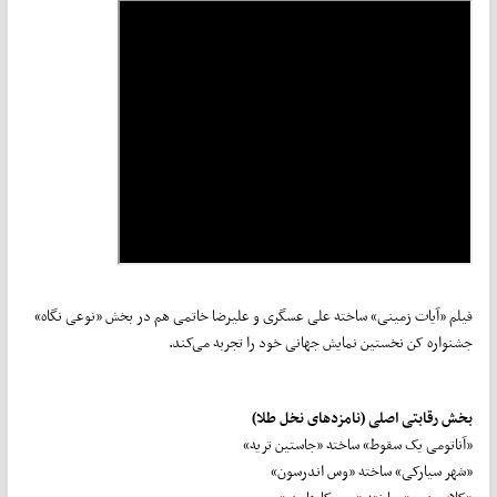
فیلم «آیات زمینی» ساخته علی عسگری و علیرضا خاتمی هم در بخش «نوعی‌ نگاه»
جشنواره کن نخستین نمایش جهانی خود را تجربه می‌کند.
بخش رقابتی اصلی (نامزدهای نخل طلا)
«آناتومی یک سقوط» ساخته «جاستین تریه»
«شهر سیارکی» ساخته «وس اندرسون»