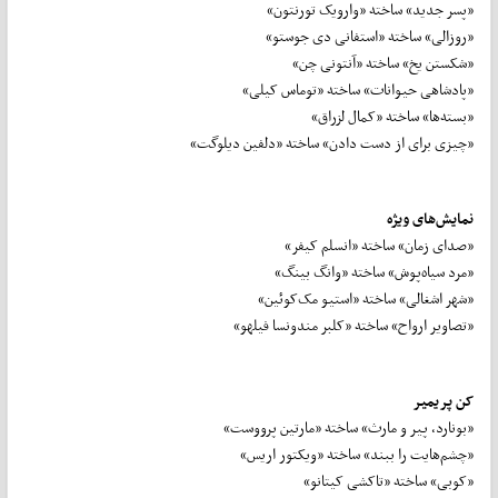
«پسر جدید» ساخته «وارویک تورنتون»
«روزالی» ساخته «استفانی دی جوستو»
«شکستن یخ» ساخته «آنتونی چن»
«پادشاهی حیوانات» ساخته «توماس کیلی»
«بسته‌ها» ساخته «کمال لزراق»
«چیزی برای از دست دادن» ساخته «دلفین دیلوگت»
نمایش‌های ویژه
«صدای زمان» ساخته «انسلم کیفر»
«مرد سیاه‌پوش» ساخته «وانگ بینگ»
«شهر اشغالی» ساخته «استیو مک‌کوئین»
«تصاویر ارواح» ساخته «کلبر مندونسا فیلهو»
کن پریمیر
«بونارد، پیر و مارث» ساخته «مارتین پرووست»
«چشم‌هایت را ببند» ساخته «ویکتور اریس»
«کوبی» ساخته «تاکشی کیتانو»