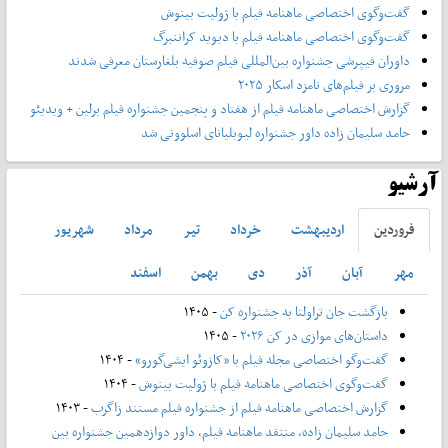
گفت‌وگوی اختصاصی ماهنامه فیلم با ژولیت بینوش
گفت‌وگوی اختصاصی ماهنامه فیلم با دیوید کراننبرگ
داوران فیپرشی جشنواره بین‌المللی فیلم صوفیه بلغارستان معرفی شدند
مروری بر فیلم‌های نامزد اسکار ۲۰۲۵
گزارش اختصاصی ماهنامه فیلم از هفتاد و پنجمین جشنواره فیلم برلین + ویدیئو
حامد سلیمان زاده داور جشنواره لیوبلیانای اسلوونی شد
آرشیو
فروردين
ارديبهشت
خرداد
تير
مرداد
شهريور
مهر
آبان
آذر
دی
بهمن
اسفند
بازگشت جان تراولتا به جشنواره کن
- ۱۴۰۵
داستان‌های موازی در کن ۲۰۲۶
- ۱۴۰۵
گفت‌وگو اختصاصی مجله فیلم با «کازوئو ایشی‌گورو»
- ۱۴۰۴
گفت‌وگوی اختصاصی ماهنامه فیلم با ژولیت بینوش
- ۱۴۰۴
گزارش اختصاصی ماهنامه فیلم از جشنواره فیلم مستند زاگرب
- ۱۴۰۳
حامد سلیمان زاده، منتقد ماهنامه فیلم، داور دوازدهمین جشنواره بین