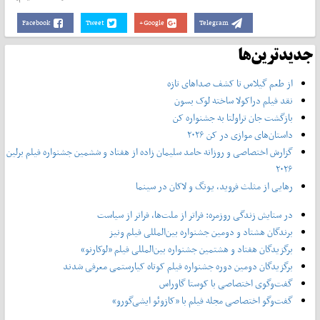
Facebook
Tweet
Google+
Telegram
جدیدترین‌ها
از طعم گیلاس تا کشف صداهای تازه
نقد فیلم دراکولا ساخته لوک بسون
بازگشت جان تراولتا به جشنواره کن
داستان‌های موازی در کن ۲۰۲۶
گزارش اختصاصی و روزانه حامد سلیمان زاده از هفتاد و‌ ششمین جشنواره فیلم برلین
۲۰۲۶
رهایی از مثلث فروید، یونگ و لاکان در سینما
در ستایش زندگی روزمره: فراتر از ملت‌ها، فراتر از سیاست
برندگان هشتاد و دومین جشنواره بین‌المللی فیلم ونیز
برگزیدگان هفتاد و هشتمین جشنواره بین‌المللی فیلم «لوکارنو»
برگزیدگان دومین دوره جشنواره فیلم کوتاه کیارستمی معرفی شدند
گفت‌وگوی اختصاصی با کوستا گاوراس
گفت‌وگو اختصاصی مجله فیلم با «کازوئو ایشی‌گورو»