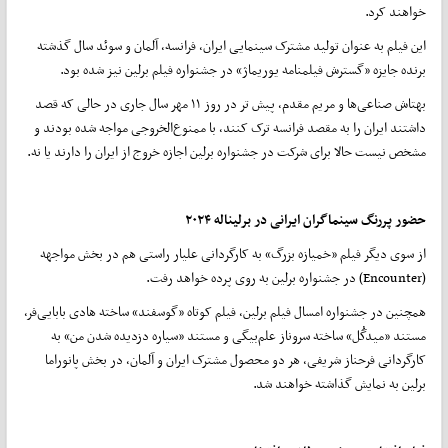
خواهند کرد.
این فیلم به عنوان تولید مشترک سینمایی ایران، فرانسه، آلمان و سوئد سال گذشته
برنده جایزه «گسترش فیلمنامه یوریماژ» در جشنواره فیلم برلین نیز شده بود.
بهتاش صناعی‌ها و مریم مقدم، پیش تر در روز ۱۱ مهر سال جاری در حالی که قصد
داشتند ایران را به مقصد فرانسه ترک کنند، با ممنوع‌الخروجی مواجه شده بودند و
مشخص نیست حالا برای شرکت در جشنواره برلین اجازه خروج از ایران را دارند یا نه.
حضور پررنگ سینماگران ایرانی در برلیناله
۲۰۲۴
از سوی دیگر فیلم «خمیازه بزرگ» به کارگردانی علیار راستی هم در بخش مواجهه
(Encounter) در جشنواره برلین به روی پرده خواهد رفت.
همچنین در جشنواره امسال فیلم برلین، فیلم کوتاه «گوسفند» ساخته هادی بابایی‌فر،
مستند «میدگُل» ساخته سروناز علم‌بیگی و مستند «سیاره دزدیده شدن من» به
کارگردانی فرحناز شریفی، هر دو محصول مشترک ایران و آلمان، در بخش پانوراما
برلین به نمایش گذاشته خواهند شد.