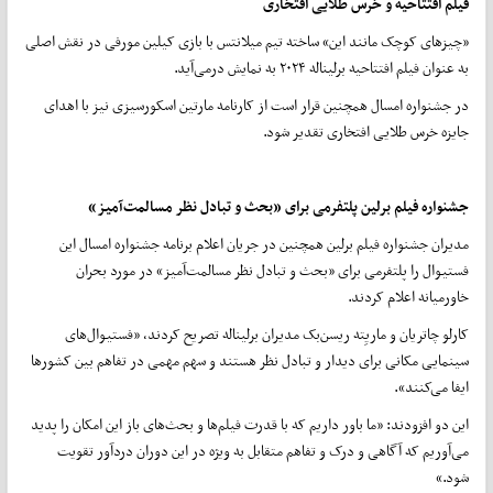
فیلم افتتاحیه و خرس طلایی افتخاری
«چیزهای کوچک مانند این» ساخته تیم میلانتس با بازی کیلین مورفی در نقش اصلی
به عنوان فیلم افتتاحیه برلیناله ۲۰۲۴ به نمایش درمی‌آید.
در جشنواره امسال همچنین قرار است از کارنامه مارتین اسکورسیزی نیز با اهدای
جایزه خرس طلایی افتخاری تقدیر شود.
جشنواره فیلم برلین پلتفرمی برای «بحث و تبادل نظر مسالمت‌آمیز»
مدیران جشنواره فیلم برلین همچنین در جریان اعلام برنامه جشنواره امسال این
فستیوال را پلتفرمی برای «بحث و تبادل نظر مسالمت‌آمیز» در مورد بحران
خاورمیانه اعلام کردند.
کارلو چاتریان و ماریِته ریسن‌بک مدیران برلیناله تصریح کردند، «فستیوال‌های
سینمایی مکانی برای دیدار و تبادل نظر هستند و سهم مهمی در تفاهم بین کشورها
ایفا می‌کنند».
این دو افزودند: «ما باور داریم که با قدرت فیلم‌ها و بحث‌های باز این امکان را پدید
می‌آوریم که آگاهی و درک و تفاهم متقابل به ویژه در این دوران دردآور تقویت
شود.»