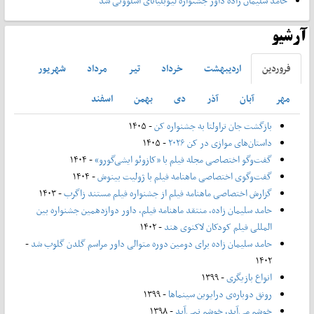
حامد سلیمان زاده داور جشنواره لیوبلیانای اسلوونی شد
آرشیو
فروردين
ارديبهشت
خرداد
تير
مرداد
شهريور
مهر
آبان
آذر
دی
بهمن
اسفند
بازگشت جان تراولتا به جشنواره کن
- ۱۴۰۵
داستان‌های موازی در کن ۲۰۲۶
- ۱۴۰۵
گفت‌وگو اختصاصی مجله فیلم با «کازوئو ایشی‌گورو»
- ۱۴۰۴
گفت‌وگوی اختصاصی ماهنامه فیلم با ژولیت بینوش
- ۱۴۰۴
گزارش اختصاصی ماهنامه فیلم از جشنواره فیلم مستند زاگرب
- ۱۴۰۳
حامد سلیمان زاده، منتقد ماهنامه فیلم، داور دوازدهمین جشنواره بین
المللی فیلم کودکان لاکنوی هند
- ۱۴۰۲
حامد سلیمان زاده برای دومین دوره متوالی داور مراسم گلدن گلوب شد
-
۱۴۰۲
انواع بازیگری
- ۱۳۹۹
رونق دوباره‌ی درایوین سینماها
- ۱۳۹۹
خوشم می‌آید، خوشم نمی‌آید
- ۱۳۹۸