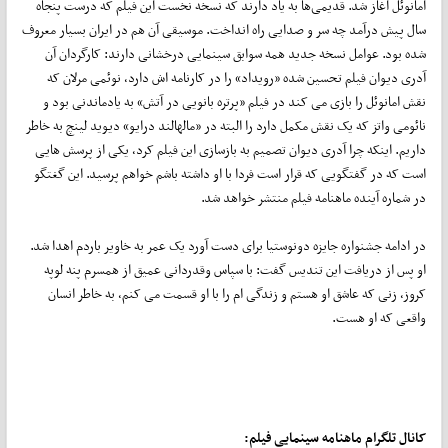
امانوئل آغاز شد. قدیمی‌ها به یاد دارند که نسخه نخست این فیلم که درست پنجاه
سال پیش درآمد چه سر‌ و صدایی راه انداخت. موسیقی آن هم در ایران بسیار معروف
شده بود. عوامل نسخه جدید همه سوابق سینمایی درخشانی دارند: کارگردان آن
آدری دیوان فیلم تحسین شده «رویداد» را در کارنامه اش دارد، نوئمی مرلان که
نقش امانوئل را بازی می کند در فیلم «پرتره بانویی در آتش» به یاد‌ماندنی بود و
نائومی واتز که‌ یک نقش مکمل دارد را البته در «مالهالند درایو» دیوید لینچ به خاطر
داریم. اینکه چرا آدری دیوان تصمیم به بازسازی این فیلم کرد، یکی از پرسش هایی
است که در گفتگویی که قرار است فردا با او‌ داشته باشم خواهم پرسید. این گغتگو
در شماره آینده ماهنامه فیلم منتشر خواهد شد.
در ادامه جشنواره جایزه دونوستیا برای دست آورد یک‌ عمر به خاویر باردم اهدا شد.
او پس از دریافت این تندیس گفت: با سپاس ‌و‌قدردانی عمیق از همسرم پنه لوپه
کروز، زنی که عاشق او هستم و زندگی ام را با او قسمت‌ می کنم،‌ به‌ خاطر انسان
واقعی که او هست.
کانال تلگرام ماهنامه سینمایی فیلم: