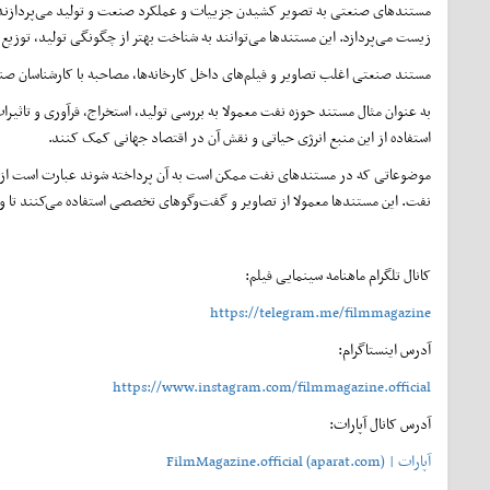
مستندهای صنعتی به تصویر کشیدن جزییات و عملکرد صنعت و تولید می‌پردازند. این
زیست می‌پردازد. این مستندها می‌توانند به شناخت بهتر از چگونگی تولید، تو
مستند صنعتی اغلب تصاویر و فیلم‌های داخل کارخانه‌ها، مصاحبه با کارشناسان صنع
به عنوان مثال مستند حوزه نفت معمولا به بررسی تولید، استخراج، فرآوری و تاث
استفاده از این منبع انرژی حیاتی و نقش آن در اقتصاد جهانی کمک کنند.
موضوعاتی که در مستندهای نفت ممکن است به آن پرداخته شوند عبارت است از:
نفت. این مستندها معمولا از تصاویر و گفت‌وگوهای تخصصی استفاده می‌کنند تا واق
کانال تلگرام ماهنامه سینمایی فیلم:
https://telegram.me/filmmagazine
آدرس اینستاگرام:
https://www.instagram.com/filmmagazine.official
آدرس کانال آپارات:
آپارات | FilmMagazine.official (aparat.com)