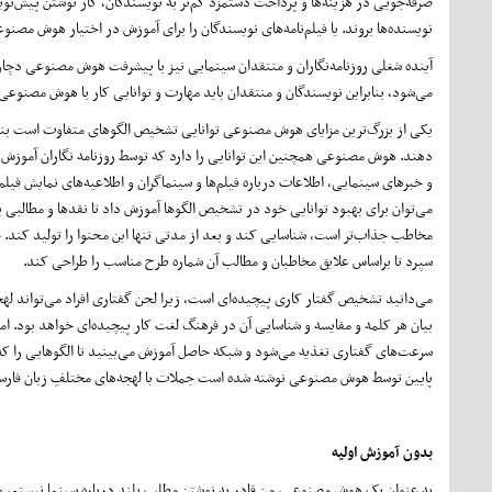
صرفه‌جویی در هزینه‌ها و پرداخت دستمزد کم‌تر به نویسندگان، کار نوشتن پیش‌نویس
نویسنده‌ها بروند. یا فیلم‌نامه‌های نویسندگان را برای آموزش در اختیار هوش مصنو
آینده شغلی روزنامه‌نگاران و منتقدان سینمایی نیز با پیشرفت هوش مصنوعی دچار
می‌شود، بنابراین نویسندگان و منتقدان باید مهارت و توانایی کار با هوش مصنوعی و
یکی از بزرگ‌ترین مزایای هوش مصنوعی توانایی تشخیص الگوهای متفاوت است بنابر
دهند. هوش مصنوعی همچنین این توانایی را دارد که توسط روزنامه نگاران آموزش ببی
و خبرهای سینمایی، اطلاعات درباره فیلم‌ها و سینماگران و اطلاعیه‌های نمایش فی
می‌توان برای بهبود توانایی خود در تشخیص الگوها آموزش داد تا نقدها و مطالب
مخاطب جذاب‌تر است، شناسایی کند و بعد از مدتی تنها این محتوا را تولید کند. ح
سپرد تا براساس علایق مخاطبان و مطالب آن شماره طرح مناسب را طراحی کند.
می‌دانید تشخیص گفتار کاری پیچیده‌ای است، زیرا لحن گفتاری افراد می‌تواند ل
بیان هر کلمه و مقایسه و شناسایی آن در فرهنگ لغت کار پیچیده‌ای خواهد بود. ا
سرعت‌های گفتاری تغذیه می‌شود و شبکه حاصل آموزش می‌بینید تا الگوهایی را که 
پایین توسط هوش مصنوعی نوشته شده است جملات با لهجه‌های مختلفِ زبان فارس
بدون آموزش اولیه
به عنوان یک هوش مصنوعی، من قادر به نوشتن مطلب بلند درباره سینما نیستم، ولی