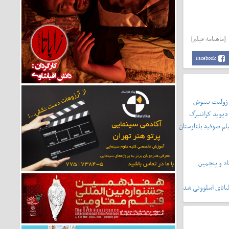
[ماهنامه فیلم]
Facebook
 ژولیت بینوش
دیوید کراننبرگ
لم صوفیه بلغارستان
د و پنجمین
یانای اسلوونی شد