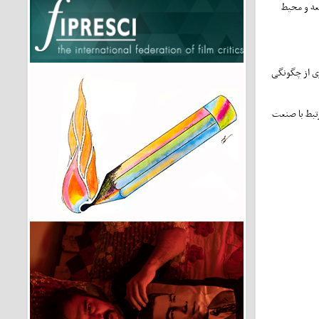
عه و محیط
ری از چگونگی
تبط با صنعت