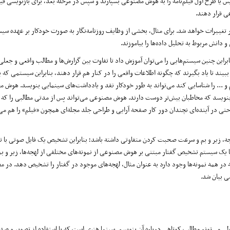
 یا طرح اول فیلم‌نامه را به هوش مصنوعی بسپارند و سپس در مرحله بعد، برای بازنویسی فیلم
عی قرار دهند.
 تغییرات خواهد شد. برای مثال، بخشی از وظایف روزنامه‌نگار به صورت خودکار بر عهده سیس
 دانش مربوط به تحلیل داده‌ها را بیاموزند.
این چنین سیستم‌هایی را می‌توان آموزش داد تا تفاوت بین گزارش‌ها و مطالب واقعی و جعل
ند تا یاد بگیرند که چگونه اطلاعات واقعی را در کنار هم قرار دهند، بنابراین سیستمی که بت
لم و ... را شناسایی کند می‌تواند به طور خودکار نقد و یادداشت‌های سینمایی بنویسد. هوش 
ی بنویسد که مخاطبان بیش‌تر دوست دارند. هوش مصنوعی می‌تواند پس از مدتی مطالبی را که 
تی در آینده‌ای نچندان دور کار صفحه آرایی و طراحی جلد مجله‌ای همچون «فیلم» را هم می‌ت
هجه، زیر و بم و سرعت صحبت کردن متفاوتی داشته باشد؛ بنابراین تشخیص یک فایل صوتی با ت
ما یک سیستم تشخیص گفتار مبتنی بر هوش مصنوعی از نمونه‌های مختلفی از لهجه‌ها، زیر و بم
در همه نمونه‌ها وجود دارد به عنوان مثال، لهجه‌های موجود در گفتار را تشخیص دهد. در م
ی بیان شد.
 می‌تونم مطالب کوتاهی درباره آن بنویسم. سینما هنری است که با استفاده از تصویر و صدا،