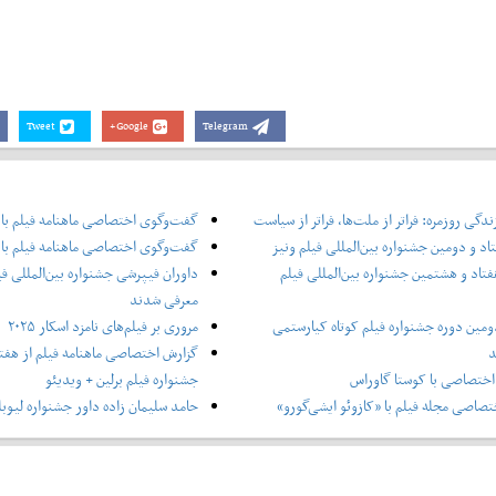
Tweet
Google+
Telegram
دگی روزمره: فراتر از ملت‌ها، فراتر از سیاست
گفت‌وگوی اختصاصی ماهنامه فیلم با
اد و دومین جشنواره بین‌المللی فیلم ونیز
گفت‌وگوی اختصاصی ماهنامه فیلم با 
فتاد و هشتمین جشنواره بین‌المللی فیلم
داوران فیپرشی جشنواره بین‌المللی فی
معرفی شدند
ومین دوره جشنواره فیلم کوتاه کیارستمی
مروری بر فیلم‌های نامزد اسکار ۲۰۲۵
د
گزارش اختصاصی ماهنامه فیلم از هفتا
ختصاصی با کوستا گاوراس
جشنواره فیلم برلین + ویدیئو
صاصی مجله فیلم با «کازوئو ایشی‌گورو»
حامد سلیمان زاده داور جشنواره لیوبل