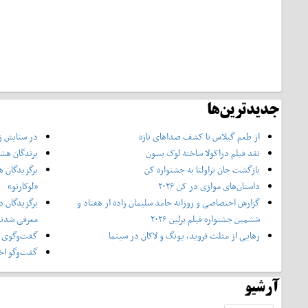
جدیدترین‌ها
از طعم گیلاس تا کشف صداهای تازه
در ستایش زن
نقد فیلم دراکولا ساخته لوک بسون
برندگان هشت
بازگشت جان تراولتا به جشنواره کن
برگزیدگان ه
داستان‌های موازی در کن ۲۰۲۶
«لوکارنو»
گزارش اختصاصی و روزانه حامد سلیمان زاده از هفتاد و‌
برگزیدگان د
ششمین جشنواره فیلم برلین ۲۰۲۶
معرفی شدن
رهایی از مثلث فروید، یونگ و لاکان در سینما
گفت‌وگوی ا
گفت‌وگو اخت
آرشیو