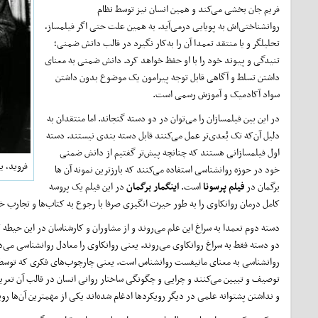
فریم جان بخشی می‌کند و همین انسان نیز توسط نظام
روانشناختی‌اش به پویایی درمی‌آید. به همین علت حتی اگر فیلمساز،
تحلیلگر و یا منتقد تعمدا آن را به‌کار نگیرد در قالب دانش ضمنی؛
تنیدگی و پیوند خود را با او حفظ خواهد کرد. دانش ضمنی به معنای
داشتن تسلط و آگاهی قابل توجه پیرامون یک موضوع بدون داشتن
سواد آکادمیک و آموزش رسمی است.
در این بین فیلمسازان را می‌توان در دو دسته گنجاند. اما منتقدان به
دلیل آن‌که تک بُعدی‌تر عمل می‌کنند قابل دسته بندی نیستند. دسته
اول فیلمسازانی هستند که چنانچه پیش‌تر گفتیم از دانش ضمنی‌
فروید، ی
خود در حوزه روانشناسی استفاده می‌کنند که بارزترین نمونه آن ها
برگمان در
فیلم پرسونا
است.
اینگمار برگمان
در این فیلم یک پروسه
کامل درمان روانکاوی را به طور حیرت انگیزی صرفا با رجوع به کتاب‌ها و تجارب خ
دسته دوم تعمدا به سراغ این علم می‌روند و از مشاوران و کارشناسان در این حیطه
دو دسته فقط به سراغ روانکاوی می‌روند. یعنی روانکاوی را معادل روانشناسی می
روانشناسی به معنای مانیفست روانشناس است. یعنی چارچوب‌های فکری که توسط 
توصیف و تبیین می‌کنند و چرایی و چگونگی ساختار روانی انسان در قالب آن تعریف
و نداشتن پشتوانه علمی در دیگر رویکرد‌ها ادغام شده‌اند یکی از مهمترین آن‌ها 