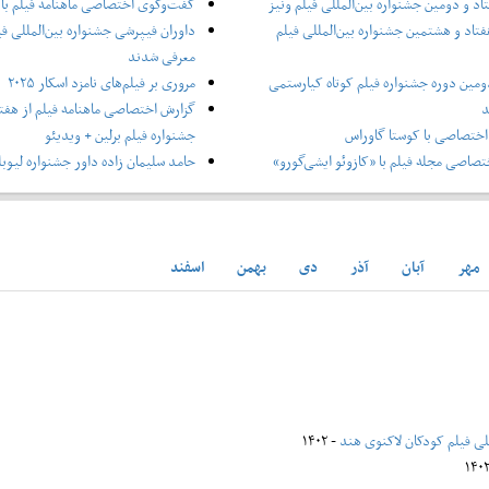
اد و دومین جشنواره بین‌المللی فیلم ونیز
گفت‌وگوی اختصاصی ماهنامه فیلم با 
فتاد و هشتمین جشنواره بین‌المللی فیلم
داوران فیپرشی جشنواره بین‌المللی فی
معرفی شدند
ومین دوره جشنواره فیلم کوتاه کیارستمی
مروری بر فیلم‌های نامزد اسکار ۲۰۲۵
د
گزارش اختصاصی ماهنامه فیلم از هفتا
ختصاصی با کوستا گاوراس
جشنواره فیلم برلین + ویدیئو
صاصی مجله فیلم با «کازوئو ایشی‌گورو»
حامد سلیمان زاده داور جشنواره لیوبل
مهر
آبان
آذر
دی
بهمن
اسفند
للی فیلم کودکان لاکنوی هند
- ۱۴۰۲