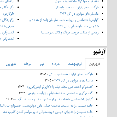
نقد فیلم دراکولا ساخته لوک بسون
برندگان هشت
بازگشت جان تراولتا به جشنواره کن
برگزیدگان ه
داستان‌های موازی در کن ۲۰۲۶
«لوکارنو»
گزارش اختصاصی و روزانه حامد سلیمان زاده از هفتاد و‌
برگزیدگان د
ششمین جشنواره فیلم برلین ۲۰۲۶
معرفی شدن
رهایی از مثلث فروید، یونگ و لاکان در سینما
گفت‌وگوی ا
گفت‌وگو اخت
آرشیو
فروردين
ارديبهشت
خرداد
تير
مرداد
شهريور
بازگشت جان تراولتا به جشنواره کن
- ۱۴۰۵
داستان‌های موازی در کن ۲۰۲۶
- ۱۴۰۵
گفت‌وگو اختصاصی مجله فیلم با «کازوئو ایشی‌گورو»
- ۱۴۰۴
گفت‌وگوی اختصاصی ماهنامه فیلم با ژولیت بینوش
- ۱۴۰۴
گزارش اختصاصی ماهنامه فیلم از جشنواره فیلم مستند زاگرب
- ۱۴۰۳
حامد سلیمان زاده، منتقد ماهنامه فیلم، داور دوازدهمین جشنواره بین الم
حامد سلیمان زاده برای دومین دوره متوالی داور مراسم گلدن گلوب شد
- ۱۴۰۲