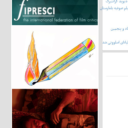
دیوید کراننبرگ
لم صوفیه بلغارستان
د و پنجمین
یانای اسلوونی شد