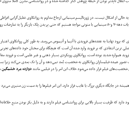
بب ابطال ناپذیر بودن از حیطه پژوهش کنار گذاشته شده و در روانشناسی مدرن کاملا منزوی 
یه خالی از اشکال نیست. در ژورنالیسم سینمایی ارجاع مداوم به روانکاوی تقلیل‌گرایی افراط
شدن و تکراری شدن می‌برد و فیلم را نماد زده می‌کند. برای مثال در بسیاری از نشریات دهه۷۰ و۸۰ سینمایی با متونی مواجه هستیم که حتی پریدن پلک بازیگر را ب
که برود نهایتا به عقده‌های فرویدی یا آنیما و آنیموس می‌رسد. به طور کلی روانکاوی اعتبار
 ترین انتقادی که بر فروید وارد شده آن است که هیچگاه برای سخنان خود داده‌های تجربی ا
فروید همواره شدید بوده است. روانکاوی رویکردی بسیار ذهنی و غیر علمی است و فروید مفاه
اف تصور عمده فیلمسازان روانکاوی به شخصیت بُعد نمی‌دهد و آن را تک بعدی می‌کند زیرا بس
 شخصیت‌های فیلم قرار داده می‌شود خلاف این امر را در فیلمی مانند
دوازده
مرد خشمگین
می
میشه در جایگاه دیگریِ بزرگ یا غایب قرار دارد. این امر فیلم‌ها را به سمت زن ستیزی می‌برد 
رد که ظرفیت بسیار بالایی برای روانشناسی فیلم دارند و به دلیل بکر بودن منبع خلاقانه‌‌ا