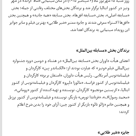
روز شنبه ۱۵ شهریور ماه (۶ سپتامبر ۲۰۲۵) در سالن سینمایی «سالا گراند» در شهر
ونیز در کشور ایتالیا برگزار شد و برندگان بخش‌های مختلف رقابتی از جمله؛ بخش
«مسابقه اصلی»، بخش «مسابقه افق‌ها»، بخش مسابقه «همه جانبه» و همچنین بخش
«افق‌ها اکسترا» معرفی شدند و جایزه معتبر «شیر طلایی» بهترین فیلم و سایر جوایز
این رویداد سینمایی به برندگان اهدا شد.
برندگان بخش «مسابقه بین‌الملل»
اعضای هیأت داوران بخش «مسابقه بین‌الملل» در هشتاد و دومین دوره‌ جشنواره
بین‌المللی فیلم «ونیز» که عبارت بودند از: «الکساندر پین» کارگردان و
فیلمنامه‌نویس آمریکایی ـ رئیس هیأت داوران، «استفان بریزه» کارگردان و
فیلمنامه‌نویس از کشور فرانسه، «مائورا دلپرو» کارگردان و فیلمنامه‌نویس از کشور
ایتالیا، «کریستین مونجیو» کارگردان، نویسنده و تهیه‌کننده از کشور «رومانی»،
«محمد رسول‌اف»، «فرناندا تورس» بازیگر، نویسنده و فیلمنامه‌نویس از کشور برزیل
و همچنین خانم «ژائو تائو» بازیگر از کشور چین؛ آرای خود را بدین شرح اعلام
کردند:
جایزه «شیر طلایی»