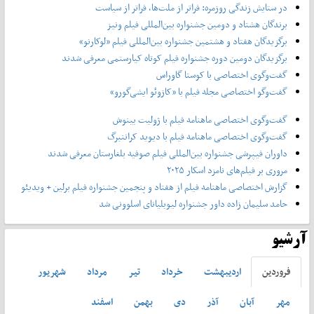
در ستایش زندگی روزمره: فراتر از ملت‌ها، فراتر از سیاست
برندگان هشتاد و دومین جشنواره بین‌المللی فیلم ونیز
برگزیدگان هفتاد و هشتمین جشنواره بین‌المللی فیلم «لوکارنو»
برگزیدگان دومین دوره جشنواره فیلم کوتاه کیارستمی معرفی شدند
گفت‌وگوی اختصاصی با کوستا گاوراس
گفت‌وگو اختصاصی مجله فیلم با «کازوئو ایشی‌گورو»
گفت‌وگوی اختصاصی ماهنامه فیلم با ژولیت بینوش
گفت‌وگوی اختصاصی ماهنامه فیلم با دیوید کراننبرگ
داوران فیپرشی جشنواره بین‌المللی فیلم صوفیه بلغارستان معرفی شدند
مروری بر فیلم‌های نامزد اسکار ۲۰۲۵
گزارش اختصاصی ماهنامه فیلم از هفتاد و پنجمین جشنواره فیلم برلین + ویدیئو
حامد سلیمان زاده داور جشنواره لیوبلیانای اسلوونی شد
آرشیو
فروردين
ارديبهشت
خرداد
تير
مرداد
شهريور
مهر
آبان
آذر
دی
بهمن
اسفند