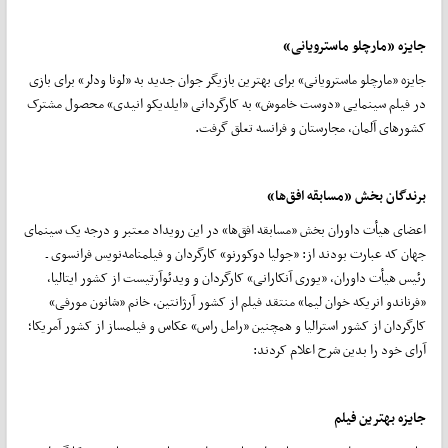
جایزه «مارچلو ماسترویانی»
جایزه «مارچلو ماسترویانی» برای بهترین بازیگر جوان جدید به «لونا ودلر» برای بازی
در فیلم سینمایی «دوست خاموش» به کارگردانی «ایلدیکو انیدی» محصول مشترک
کشورهای آلمان، مجارستان و فرانسه تعلق گرفت.
برندگان بخش «مسابقه افق‌ها»
اعضای هیأت داوران بخش «مسابقه افق‌ها» در این رویداد معتبر و درجه یک سینمای
جهان که عبارت بودند از: «جولیا دوکورنو» کارگردان و فیلمنامه‌نویس فرانسوی ـ
رئیس هیأت داوران، «یوری آنکارانی» کارگردان و ویدئوآرتیست از کشور ایتالیا،
«فرناندو انریکه خوان لیما» منتقد فیلم از کشور آرژانتین، خانم «شانون مورفی»
کارگردان از کشور استرالیا و همچنین «رامل راس» عکاس و فیلمساز از کشور آمریکا؛
آرای خود را بدین شرح اعلام کردند:
جایزه بهترین فیلم