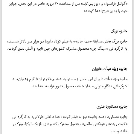
«گوئنل فرانسوا» و «بوریس لابه» پس از مشاهده ۳۰ پروژه حاضر در این بخش، جوایز
خود را بدین شرح اهدا کردند:
جایزه بزرگ
جایزه بزرگ بخش مسابقه «همه جانبه» به فیلم کوتاه «ابرها دو هزار متر بالاتر هستند»
به کارگردانی «سینگ چن» محصول مشترک کشورهای چین تایپه و آلمان نعلق گرفت.
جایزه ویژه هیأت داوران
جایزه ویژه هیأت داوران این بخش از جشنواره به فیلم «کمتر از ۵ گرم زعفران» به
کارگردانی «نگار متولی میدان شاه» محصول کشور فرانسه اهدا شد.
جایزه دستاورد هنری
جایزه دستاورد «همه جانبه» نیز به فیلم کوتاه «خداحافظی طولانی» به کارگردانی
«کیت ووت» و «ویکتور مائس» محصول مشترک کشورهای بلژیک، لوکزامبورگ و
هلند رسید.