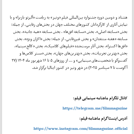
هشتاد و دومین دوره جشنواره بین‌المللی فیلم «ونیز» به ریاست «آلبرتو باربرا» و با
نمایش آثاری از کارگردانان کشورهای مختلف جهان در بخش‌‌های رقابتی، از جمله؛
بخش «مسابقه اصلی»، بخش «مسابقه افق‌ها» ، بخش مسابقه «همه جانبه»، بخش
مسابقه «هفته منتقدان» و بخش غیررقابتی، از جمله؛ بخش «اکران ویژه»، بخش
«افق‌ها اکسترا»، بخش آثار مرمت‌شده «فیلم‌های کلاسیک»، بخش «کالج سینما»،
بخش «بهترین تجربیات»، بخش «بهترین‌های جهان»، بخش «مستر کلاس‌ها و
گفت‌وگو با شخصیت‌های سینمایی» و ... از روزهای ۵ تا ۱۶ شهریور ماه ۱۴۰۴ (۲۷
آگوست تا ۷ سپتامبر ۲۰۲۵) در شهر ونیز در کشور ایتالیا برگزار شد.
کانال تلگرام ماهنامه سینمایی فیلم:
https://telegram.me/filmmagazine
آدرس اینستاگرام ماهنامه فیلم:
https://www.instagram.com/filmmagazine.official