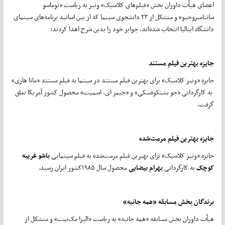
اعضای هیأت داوران بخش «فیلم‌های کلاسیک» ونیز به ریاست «توماسو
سانتامبروجیو» و متشکل از ۲۳ دانشجوی سینما که از بین اساتید برنامه‌های سینمای
دانشگاه ایتالیا انتخاب شده‌اند، جوایز خود را بدین شرح اهدا کردند:
جایزه بهترین فیلم مستند
جایزه «ونیز کلاسیک» برای بهترین فیلم مستند در سینما به فیلم مستند «ماتا هاری»
به کارگردانی «جو بشنکوفسکی» و «جیمز ای. اسمیت» محصول کشور آمریکا تعلق
گرفت.
جایزه بهترین فیلم مرمت‌شده
جایزه «ونیز کلاسیک» برای بهترین فیلم مرمت‌‌شده به فیلم سینمایی
باشو غریبه
کوچک
به کارگردانی
بهرام بیضایی
محصول سال ۱۹۸۵کشور ایران رسید.
برندگان بخش مسابقه «همه جانبه»
هیأت داوران بخش مسابقه «همه جانبه» به ریاست «الیزا مک‌نیت» و متشکل از