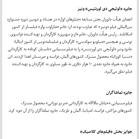
جایزه «لوئیجی دی لورنتیس» ونیز
اعضای هیأت داوران بخش مسابقه «فیلم‌های اول» در هشتاد و دومین دوره‌ جشنواره
بین‌المللی فیلم «ونیز» که عبارت بودند از: خانم «شارلوت ولز» فیلمساز از کشور
اسکاتلند ـ رئیس هیأت داوران، خانم «اریژ سِهیری» کارگردان و تهیه‌کننده فرانسوی ـ
تونسی و همچنین «سیلویو سولدینی» کارگردان و فیلمنامه‌نویس از کشور ایتالیا؛
جایزه ونیز «لوئیجی دی لورنتیس» را به فیلم سینمایی «تابستان کوتاه» به کارگردانی
«نستیا کورکیا» محصول مشترک کشورهای آلمان، فرانسه و صربستان اهدا کردند. این
جایزه به همراه جایزه نقدی ۱۰ هزار دلاری به طور مساوی به کارگردان و تهیه‌کننده
فیلم تعلق می‌گیرد.
جایزه تماشاگران
فیلم سینمایی «خیابان مالاگا» به کارگردانی «مریم توزانی» محصول مشترک
کشورهای مراکش، فرانسه، اسپانیا، آلمان و بلژیک، جایزه تماشاگران را از آن خود کرد.
جوایز بخش «فیلم‌های کلاسیک»