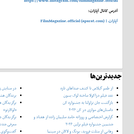
https://www.instagram.com/filmmagazine.official
آدرس کانال آپارات:
آپارات | FilmMagazine.official (aparat.com)
جدیدترین‌ها
از طعم گیلاس تا کشف صداهای تازه
در ستایش زن
نقد فیلم دراکولا ساخته لوک بسون
برندگان هشت
بازگشت جان تراولتا به جشنواره کن
برگزیدگان ه
داستان‌های موازی در کن ۲۰۲۶
«لوکارنو»
گزارش اختصاصی و روزانه حامد سلیمان زاده از هفتاد و‌
برگزیدگان د
ششمین جشنواره فیلم برلین ۲۰۲۶
معرفی شدن
رهایی از مثلث فروید، یونگ و لاکان در سینما
گفت‌وگوی ا