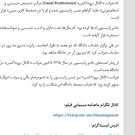
که شرکت «کانال پروداکشن» (Canal Productions) درگیر «تبعیض جنسیتی و
انتقام‌جویی» علیه گراهام چیس رابینسون شده و او را در «محیط کاری سمی» قرار 
است.
خانم رابینسون ادعا کرده بود که سال‌ها تحت «آزار و اذیت جنسیتی و سوءاستفاده 
تبعیض» قرار گرفته است.
در طی برگزار جلسات دادگاه که دو هفته به طول انجامید، رابرت دنیرو سه روز در ا
جلسات شرکت کرد که دو روز آن در جایگاه شاهد بود.
از زمان استعفای خانم رابینسون در سال ۱۳۹۸ تاکنون شرکت «کانال پروداکش
دادگاه شده است.
شرکت «کانال پروداکشن» نیز چیس رابینسون را به «سوء‌رفتار مالی و سرقت اموال
متهم کرده بود که هیات منصفه دادگاه این شکایت را رد کرد.
کانال تلگرام ماهنامه سینمایی فیلم:
https://telegram.me/filmmagazine
آدرس اینستاگرام: