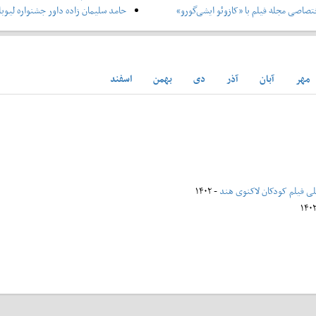
صاصی مجله فیلم با «کازوئو ایشی‌گورو»
حامد سلیمان زاده داور جشنواره لیوبل
مهر
آبان
آذر
دی
بهمن
اسفند
للی فیلم کودکان لاکنوی هند
- ۱۴۰۲