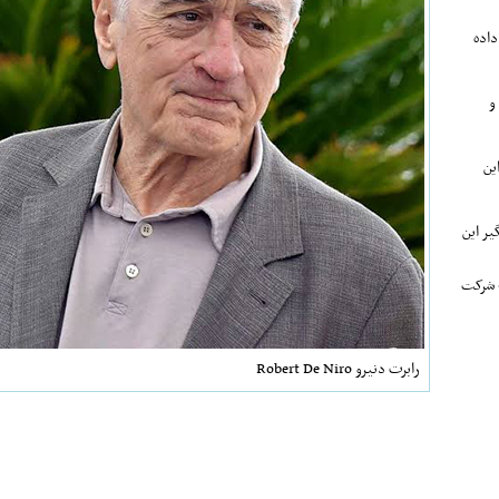
داده
و
ین
ن» درگیر این
» شرکت
رابرت دنیرو Robert De Niro