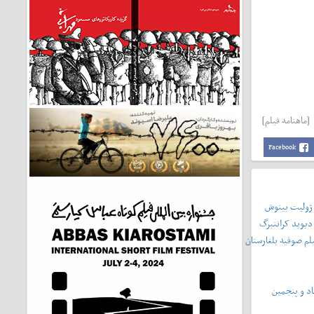
[ماهنامه فیلم]
Facebook
 ژولیت بینوش
دیوید کراننبرگ
لم صوفیه بلغارستان
د و پنجمین