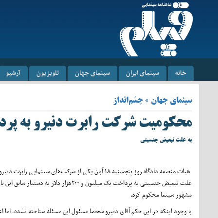
خانه
سینمای ایران
سینمای جهان
تلویزیون
آرشیو
سینمای جهان » چشم‌انداز
محکومیت شرکت رابرت دنیرو به پرداخت ۱.۲ میلیو
به علت تبعیض جنسیتی
‌ هیات منصفه دادگاه روز پنجشنبه ۱۸ آبان یکی از شرکت‌های سینمایی رابرت دنی
علت تبعیض جنسیتی به پرداخت یک میلیون و ۲۰۰هزار دلار به دستیار سابق ا
مشهور سینما محکوم کرد.
با وجود اینکه در این حکم آقای دنیرو شخصا مسئول این مسئله شناخته نشده، اما اع