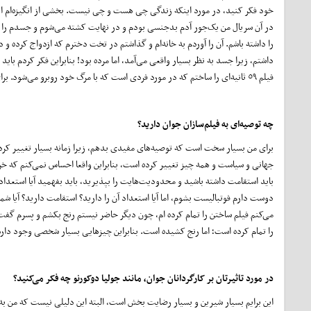
خود فکر کنید، در مورد اینکه زندگی چی هست و چی نیست. بخشی از انگیزه‌ام این 
در آن سریال من یک‌جور آدم بدجنسی بودم و در نهایت کشته می‌شوم و جسدم را در 
را داشته باشم. آن را آوردم به خانه‌ام و گذاشتم در تخت دخترم که ازدواج کرده و دی
داشتم، زیرا جسد به نظر بسیار واقعی می‌آمد، اما مرده بود! بنابراین فکر کردم باید
فیلم ٥٩ ثانیه‌ای را ساختم که در مورد فردی است که با مرگ خود روبرو می‌شود. برای من از نظر فلسفی و سینمایی، ساختن این فیلم یک امر آشکار بود.
چه توصیه‌ای به فیلم‌سازان جوان دارید؟
برای من بسیار سخت است که توصیه‌های مفیدی بدهم، زیرا زمانه بسیار تغییر کرد
جهانی و سیاست و همه چیز تغییر کرده است، بنابراین واقعا احساس نمی‌کنم که خردم
باید استقامت داشته باشید و محدودیت‌هایت را بپذیرید، باید بفهمید آیا استعداد
دوست دارم فوتبالیست بشوم، اما آیا استعداد آن را دارید؟ استقامت دارید؟ آیا شم
می‌کنم فیلم ساختن را تمام کرده ام، چون دیگر حاضر نیستم رنج بکشم و پسرم گف
را تمام کرده است؛ اما رنج کشیده است. بنابراین چیزهایی بسیار شخصی وجود دارد ک
در مورد تاثیرتان بر کارگردانان جوان، مانند جولیا دوکورنو چه فکر می‌کنید؟
این برایم بسیار شیرین و بسیار رضایت بخش است، البته این دلیلی نیست که من به‌خ