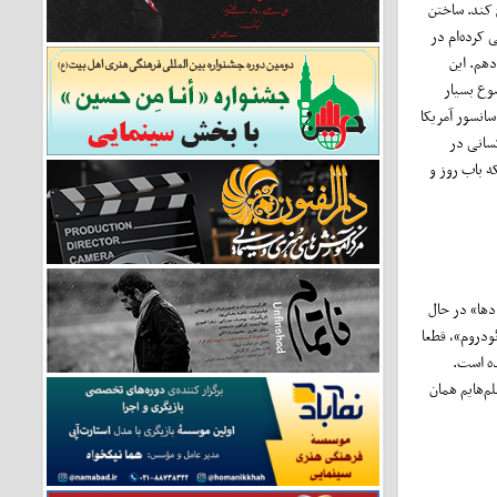
 کند. ساختن
 کرده‌ام در
دهم. این
ضوع بسیار
انسور آمریکا
کسانی در
ه باب روز و
ل وایز از «همزادها» در حال
ئودروم»، قطعا
ده است.
م‌هایم همان