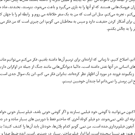
 عروسک‌هایی هستند که او آنها را به بازی می‌گیرد و باعث می‌شود، بترسند، بخندند، شاد 
ی‌کنم ، تجربه می‌کنم. مثل این است که من به یک سفر خلاقانه می روم و رابطه ام را با جهان 
‌ای برای آشکار کردن حقیقت دارد و سپس به مخاطبان می گویم: این چیزی است که من فکر می
 را به چالش بکشم.
یم، اصلاح کنیم. تا زمانی که اراده‌ای برای ترمیم آن‌ها داشته باشیم، فکر می‌کنم می‌توانیم شان
 انسانی در آنها نقش داشته است، دائما دیوانگی‌هایی مانند جنگ از جمله در اوکراین داری
ه زیگموند فروید در مورد آن اظهار نظر کرده‌اند. بنابراین فکر می کنم، این یک سوال جدی است ک
سخ این پرسش را نمی‌دانم اما چندان خوشبین نیستم.
اکنون می‌توانید با گوشی خود فیلمی بسازید و اگر گوشی خوبی باشد، فیلم بسیار خوبی خواه
حرفه ای تلقی نمی‌شوند. دو فیلم کوتاه آخری که ساختم فقط با دوربین های بسیار ساده و در 
یفون فیلم‌برداری شده است. من نمی گویم کدام پلان‌ها، خودتان باید آن‌ها را کشف کنید! بناب
 هنوز هم نسبتا پیچیده است، اما ابزار فیلم ساختن بسیار در دسترس است. ایده ضبط صدا و 