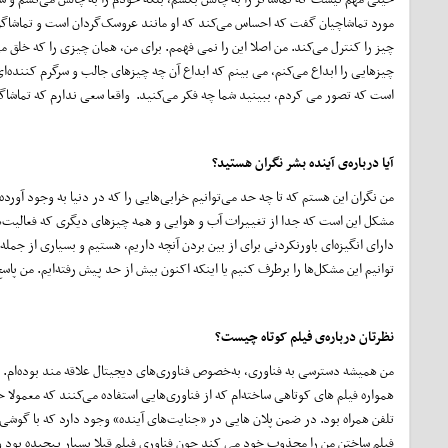
مورد تماشاچیان گفت که احساس می‌کند که او مانند عروسک‌گردان است و تماشاگران
چیز را کنترل می‌کند. من اصلا این را نمی فهمم. برای من، همان چیزی را که خلق م
چیزهایی را ابداع می‌کنم، می بینم که ابداع آن چه چیزهای جالب و سرگرم کننده
است که تصور می کردم، ببینید شما چه فکر می‌کنید. واقعا سعی ندارم که تماشاگر
آیا درباره‌ی آینده‌ بشر نگران هستید؟
من نگران این هستم که تا چه حد می‌توانیم خرابی‌هایی را که در دنیا به وجود آورده‌ا
مشکل این است که جدا از تغییرات آب و هوایی و همه چیزهای دیگری که فعالیت‌های
دارای انگیزه‌ای‌ باورنکردنی برای از بین بردن آنچه داریم، هستیم و بسیاری از جمل
توانیم این مشکل‌ها را برطرف کنیم یا اینکه اکنون بیش از حد پیش رفته‌ایم. من پا
نظرتان درباره‌ی فیلم کوتاه چیست؟
من همیشه دسترسی به فناوری، به‌خصوص فناوری‌های دیجیتال علاقه مند بوده‌ام. 
همواره فیلم های کوتاهی ساخته‌ام که از فناوری‌هایی استفاده می‌کنند که معمولا 
تلفن همراه بود. در ضمن پلان هایی در «جنایت‌های آینده» وجود دارد که با گوشی آ
فیلم ساختن من را مجذوب خود می کند چون فناوری فیلم قبلا بسیار پیچیده بود و