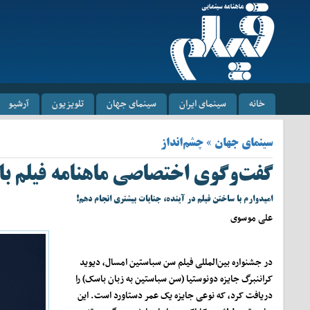
خانه
سینمای ایران
سینمای جهان
تلویزیون
آرشیو
سینمای جهان » چشم‌انداز
گفت‌وگوی اختصاصی ماهنامه فیلم با 
امیدوارم با ساختن فیلم در آینده، جنایات بیشتری انجام دهم!
علی موسوی
در جشنواره بین‌المللی فیلم سن سباستین امسال، دیوید
کراننبرگ جایزه دونوستیا (سن سباستین به زبان باسک) را
دریافت کرد، که نوعی جایزه یک عمر دستاورد است. این