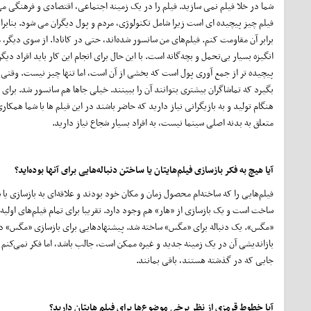
شما در خلا فیلم نمی سازید. فیلم را در یک زمینه اجتماعی، اقتصادی و فرهنگی می‌
فیلم چیز پیچیده ای است زیرا شامل تکنولوژی، مردم و پول دیگران می شود. بناب
برابر آن مقاومت کنم. فیلم‌های من سانسور شده‌اند، حتی در کانادا. از سوی دیگر، 
انگیزه بسیار بی‌تحمل و بچه‌گانه است. با این حال برای انجام این کار باید افراد دی
پیچیده تر از جمع آوری پول است که بخشی از آن است، اما تنها چیز نیست. وقتی «
بگیرد که تماشاگران بیشتری بتوانند آن را ببینند. خیلی جاها هم سانسور شد. برای م
هنگام تولید و به بازیگرانی نیاز دارید که حاضر باشند در این فیلم ها با شما همکا
متعلق به بدنه اصلی سینما نیست، به افراد بسیار شجاع نیاز دارید.
آیا هیچ به فکر بازسازی فیلم‌هایتان یا ساختن دنباله‌هایی برای آنها بوده‌اید؟
ساخت است و یک بازسازی از «هار» هم وجود دارد. تقریبا برای تمام فیلم‌های اولیه‌ا
«مگس». یک دنباله برای «مگس» ساخته شد. پیشنهادهایی برای بازسازی «مگس» دریا
بازاندیشی آن در یک زمینه جدید و غیره ممکن است، جالب باشد، اما فکر نمی‌کنم ه
جایی که در گذشته هستند، باقی بمانند.
آیا خطوط قرمزی از نظر برخی موضوع‌ها برای فیلم هایتان دارید؟