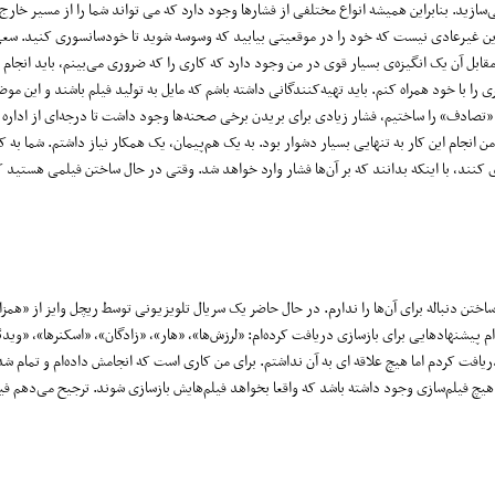
سازید. بنابراین همیشه انواع مختلفی از فشارها وجود دارد که می تواند شما را از مسیر خارج
راین غیرعادی نیست که خود را در موقعیتی بیابید که وسوسه شوید تا خودسانسوری کنید. سعی
مقابل آن یک انگیزه‌ی بسیار قوی در من وجود دارد که کاری را که ضروری می‌بینم، باید انجام 
گری را با خود همراه کنم. باید تهیه‌کنندگانی داشته باشم که مایل به تولید فیلم باشند و این مو
تصادف» را ساختیم، فشار زیادی برای بریدن برخی صحنه‌ها وجود داشت تا درجه‌ای از اداره س
ن انجام این کار به تنهایی بسیار دشوار بود. به یک هم‌پیمان، یک همکار نیاز داشتم. شما به 
ری کنند، با اینکه بدانند که بر آن‌ها فشار وارد خواهد شد. وقتی در حال ساختن فیلمی هستید ک
فیلم‌هایی را که ساخته‌ام محصول زمان و مکان خود بودند و علاقه‌ای به بازسازی یا ساختن دنباله برای آن‎‌ها را ندارم. در حال حاضر یک سریال تلویزیونی توسط ریچ
م پیشنهادهایی برای بازسازی دریافت کرده‌ام: «لرزش‌ها»، «هار»، «زادگان»، «اسکنر‌ها»، «وید
فت کردم اما هیچ علاقه ای به آن نداشتم. برای من کاری است که انجامش داده‌ام و تمام ش
یچ فیلم‌سازی وجود داشته باشد که واقعا بخواهد فیلم‌هایش بازسازی شوند. ترجیح می‌دهم فیل