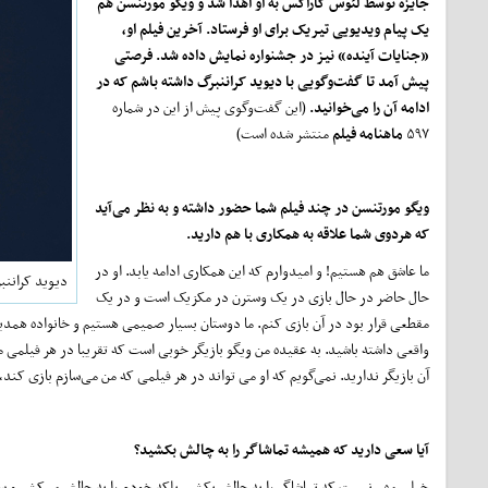
جایزه توسط لئوس کاراکس به او اهدا شد و ویگو مورتنسن هم
یک پیام ویدیویی تیریک برای او فرستاد. آخرین فیلم او،
«جنایات آینده» نیز در جشنواره نمایش داده شد. فرصتی
پیش آمد تا گفت‌وگویی با دیوید کراننبرگ داشته باشم که در
ادامه آن را می‌خوانید.
(این گفت‌وگوی پیش از این در شماره
۵۹۷
ماهنامه فیلم
منتشر شده است)
ویگو مورتنسن در چند فیلم شما حضور داشته و به نظر می‌آید
که هردوی شما علاقه به همکاری با هم دارید.
ما عاشق هم هستیم! و امیدوارم که این همکاری ادامه یابد. او در
دیوید کراننبرگ در 
حال حاضر در حال بازی در یک وسترن در مکزیک است و در یک
مقطعی قرار بود در آن بازی کنم. ما دوستان بسیار صمیمی هستیم و خانواده همدیگر
واقعی داشته باشید. به عقیده‌ من ویگو بازیگر خوبی است که تقریبا در هر فیلمی
آن بازیگر ندارید. نمی‌گویم که او می تواند در هر فیلمی که من می‌سازم بازی کند، ا
آیا سعی دارید که همیشه تماشاگر را به چالش بکشید؟
خیلی مهم نیست که تماشاگر را به چالش بکشم، بلکه خودم را به چالش می‌کشم و سپ