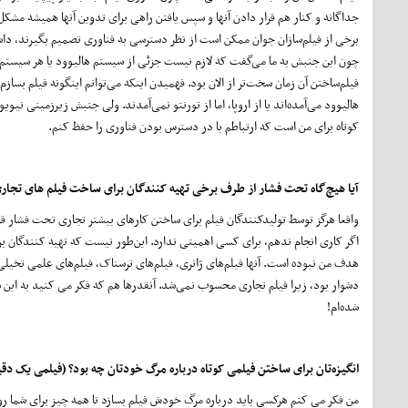
جداگانه و کنار هم قرار دادن آنها و سپس یافتن راهی برای تدوین آنها همیشه مشکل
برخی از فیلم‌سازان جوان ممکن است از نظر دسترسی به فناوری تصمیم بگیرند، دا
چون این جنبش به ما می‌گفت که لازم نیست جزئی از سیستم هالیوود یا هر سیستم ف
فیلم‌ساختن آن زمان سخت‌تر از الان بود. فهمیدن اینکه می‌توانم اینگونه فیلم بسازم
هالیوود می‌آمده‌اند یا از اروپا، اما از تورنتو نمی‌آمدند. ولی جنبش زیرزمینی نی
کوتاه برای من است که ارتباطم با در دسترس بودن فناوری را حفظ کنم.
آیا هیچ‌گاه تحت فشار از طرف برخی تهیه کنندگان برای ساخت فیلم های تجاری‌ت
واقعا هرگز توسط تولیدکنندگان فیلم برای ساختن کارهای بیشتر تجاری تحت فشار قرار
اگر کاری انجام ندهم، برای کسی اهمیتی ندارد. این‌طور نیست که تهیه کنندگان بر
هدف من نبوده است. آنها فیلم‌های ژانری، فیلم‌های ترسناک، فیلم‌های علمی تخیلی ب
دشوار بود، زیرا فیلم تجاری محسوب نمی‌شد. آنقدرها هم که فکر می کنید به این 
شده‌ام!
انگیزه‌تان برای ساختن فیلمی کوتاه درباره مرگ خودتان چه بود؟ (فیلمی یک دقی
من فکر می کنم هرکسی باید درباره مرگ خودش فیلم بسازد تا همه چیز برای شما رو