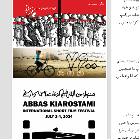
شوند و همه
کشف می‌کنم.
 کردم، چیزی
س داشته باشیم.
م. ما همچنین
ه آیا واقعا می
د بود! من
دسترس یا حتی
راین این طرز
فیلم به صورت