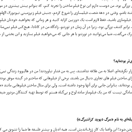
 بزرگی بود. من دوست دارم این نوع فیلم ساختن را تجربه کنم، که بتوانم بینش بیشتری در مو
شته باشم. وقتی در دهه شصت فیلمسازی را شروع کردم، جنبش فیلم زیرزمینی نیویورک الهام 
یلم‌سازی باشید، فقط لازم است یک دوربین کرایه کنید و هر زمانی که بخواهید خودتان فیلم 
، برایم کشف بزرگی بود، زیرا در آن زمان در تورنتو، زادگاه من در کانادا، هیچ‌کس فیلم نمی‌ساخ
ویورک می‌گفت، شما می‌توانید در تورنتو یا هر جایی که می‌خواهید فیلم بسازید و این بخشی از 
ر بوده‌اید؟
 نگرفته‌ام. اصلا به من علاقه نداشتند، پس به من فشار نیاوردند! من در هالیوود زندگی نمی‌کن
ای ساختن فیلم های تجاری دنبال من باشند. برخی از فیلم‌هایی که ساختم در گیشه موفق بوده 
وده‌اند، بنابراین جایی برای آنها وجود داشته است. ولی برای مثال ساختن فیلم‌هایی مانند «ه
سادگی نیست که من یک فیلم‌ساز ساده لوح و بی‌گناه هستم که توسط تهیه کنندگان مزدور شیط
قه‌ای به نام «مرگ دیوید کراننبرگ»)
شن شود! این واقعا یک کار ژرف‌اندیش است. همه ادیان و بیشتر فلسفه ها شما را تشویق می ک