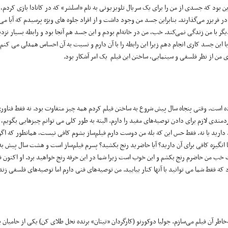
بود که جسدی از من را برای یک سریال تلویزیونی به نام «اسلشر» که در کانادا بازی کردم، 
فریزر می‌گذارند. بنابراین جسد من وجود داشت و از افراد جلوه های ویژه پرسیدم که آیا می
گر با من زندگی نمی‌کند. خب، من در خانه‌ام بودم و این جسد هم آنجا بود و رابطه‌‌ بسیار نزدی
 با این جسد کاری انجام دهم زیرا این رابطه را با آن دارم و نسبت به آن احساس همدلی می کنم. ب
ه است. وقتی پنجاه سال پیش شروع به ساختن فیلم کردم همه چیز متفاوت بود. نه فقط فناوری
ندی لازم برای دادن توصیه‌های مفید را دارم. البته به طور کلی می توانم چیزهایی بگویم، ا
 دارید یا نه. فقط حس این که بله من دوست دارم فیلم‌ساز بشوم کافی نیست، همانطور که اگر
ا انگیزه‌ کافی برای آن دارید؟ آیا حاضرید رنج بکشید؟ پسرم فیلم‌ساز است و هشت سال پیش به
ت خب من حاضرم رنج بکشم و این خوب است زیرا شما در این حرفه رنج خواهید برد. او اکنون 
ه فقط شما می توانید با آنها کنار بیایید. من توصیه‌های فنی دارم اما توصیه‌های فلسفی زند
اطر آن فیلم می‌سازم. جولیا دوکورنو (کارگردان «تیتان» برنده نخل طلای کن) یکی از حامیان 