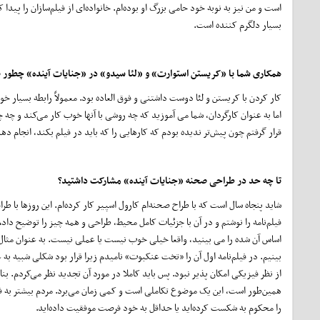
است و من نیز به نوبه خود حامی بزرگ او بوده‌ام. خانواده‌ای از فیلم‌سازان را پید
بسیار دلگرم کننده است.
همکاری شما با «کریستن استوارت» و «لئا سیدو» در «جنایات آینده» چطور ب
کار کردن با کریستن و لئا دوست داشتنی و فوق العاده بود. معمولاً رابطه بسیار خو
اما به عنوان کارگردان، شما می آموزید که چه روشی با آنها خوب کار می‌کند و چ
قرار گرفتم چون پیش‌تر ندیده بودم که کارهایی را که باید در فیلم بکند، انجام دهد و
تا چه حد در طراحی صحنه «جنایات آینده» مشارکت داشتید؟
شاید پنجاه سال است که با طراح صحنه‌ام کارول اسپیر کار کرده‌ام. این روزها با 
فیلم‌نامه را نوشتم و در آن با جزئیات کامل محیط، طراحی و همه چیز را توضیح دادم
اساس آن شده را می بینید، واقعا خیلی خوب نیست یا عملی نیست. به عنوان مثال
بینیم. در فیلم‌نامه اول آن را «تخت عنکبوت» نامیدم زیرا قرار بود شکلی شبیه به
از نظر فیزیکی امکان پذیر نبود. پس باید کاملا در مورد آن تجدید نظر می‌کردم. بنا
همین‌طور است، این یک موضوع تکاملی است و کمی زمان می‌برد. مردم بیشتر به فیلم‌ب
را محکوم به شکست کرده‌اید یا حداقل به خود فرصت موفقیت داده‌اید.