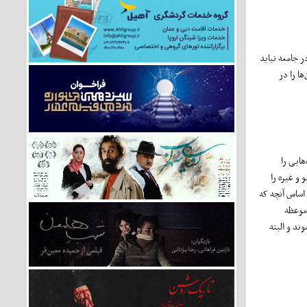
 جامعه نباید
ا را در
هایی را
و غیره را
 اساس آنچه که
 موعظه
ند و البته