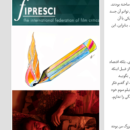
ساخته بودند.
 توانم آن جسد
کی با آن
نابراین، این
، بلکه اقتصاد
ز قبیل اینکه
 بگویید
 او گفتم فکر
فیلم سوم خود
گی را ندارم.
بزرگ من بوده