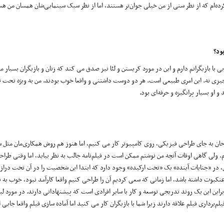
ا کرده‌ام که از نظر سنی از من خیلی جوان‌تر هستند، اما از نظر سبک سینمایی‌شان همسان من هست
ود؟
بی با بازیگرانم دارم و این در مورد کریستن و لئا نیز صدق می کند که زنان و بازیگران بسیار 
ه چیزی نه. این امری طبیعی است. هر دو دوست داشتنی و واقعا خوب بودند. من به ویژه تحت ت
 او بسیار پرانگیزه و حرفه‌ای بود.
طراحان به جای طراحی فیزیکی، روی کامپیوتر کار می کنیم، اما هنوز هم روش همکاری‌مان مثل 
. ولی گاهی اوقات آنچه من نوشتم ممکن است در فیلم‌نامه جالب به نظر بیاید، اما وقتی طراحی
، در «جنایات آینده» یک «تخت ارکیده» وجود دارد که ابتدا این شخصیت را در آن تخت درا
 عنکبوت داشته باشد، اما زمانی که سعی کردیم آن را طراحی کنیم واقعا کارآمد نبود، خوب به 
براین این یک روند تدریجی توسعه و کار با سایر افرادی است که پیشنهاداتی دارند. در مورد لب
رداری فیلم علاقه دارند زیرا شما با بازیگران کار می کنید اما آماده سازی فیلم واقعا جایی