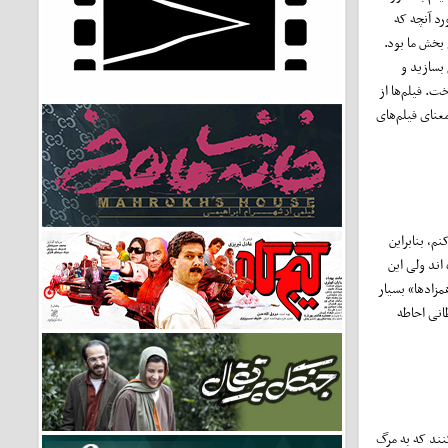
رد آنچه که
بخش ما بود.
بسازید و
ت. فیلم‌ها از
معنای فیلم‌های
م، بنابراین
اند ولی این
مزادها» بسیار
انی احاطه
نند که به مرگ