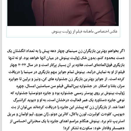
عکس اختصاصی ماهنامه فیلم از ژولیت بینوش
اگر بخواهم بهترین بازیگران زن سینمای چهار دهه‌ پیش را به تعداد انگشتان یک
دست محدود کنم، بدون شک ژولیت بینوش در میان آنها خواهد بود. او نه تنها
بازیگری فوق‌العاده‌ای است، علاوه بر آن بسیار پرکار است و در سال ٢٠٢٢ چهار
فیلم از او به نمایش درآمد. بینوش تمام جوایز مهم بازیگری در سینما را دریافت
کرده است. از جوایز بهترین بازیگر زن جشنواره های کن، ونیز و برلین تا جوایزه‌
سزار، بفتا و اسکار. در جشنواره بین‌المللی فیلم سن سباستین امسال، چهره
ژولیت بینوش بر روی پوستر رسمی جشنواره بود و جایزه دونوستیا جشنواره که
نوعی جایزه دستاورد یک عمر فعالیت درخشان است، به او و دیوید کراننبرگ
اهدا شد. از بازیگران زن که پیشتر این جایزه را دریافت کرده‌اند می‌توان از بت
دیویس، کلودت کولبرت، لورن باکال، کاترین دونو، ژان مورو، لیو اولمان و مریل
استریپ نام برد. بینوش هنگام مراسم اهدای جایزه با یک سخنرانی احساسی از
«همسفر وفادار خود: سکوت» تشکر کرد!