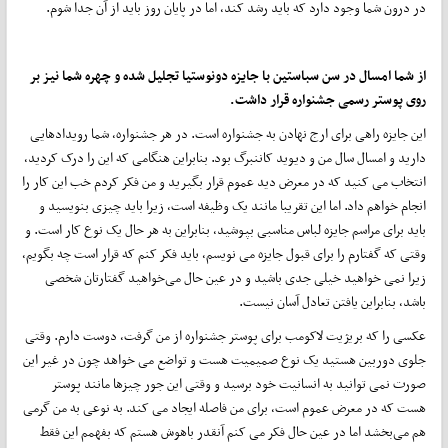
در درون شما وجود دارد که باید رشد کند، اما در پایان روز باید از آن جدا شوم.
از شما امسال در سن سباستین با جایزه دونوستیا تجلیل شده و چهره شما نیز بر
روی پوستر رسمی جشنواره قرار داشت.
این جایزه راهی برای ارج نهادن به جشنواره است. در هر جشنواره، شما رویدادهایی
دارید و امسال سال من و دیوید کاننبرگ بود. بنابراین هنگامی که این را درک کردید،
انتخاب می کنید که در معرض دید عموم قرار بگیرید و من فکر کردم خب این کار را
انجام خواهم داد. اما این تقریبا مانند یک وظیفه است، زیرا باید چیزی بنویسید و
باید برای مراسم جایزه لباس مناسبی بپوشید، بنابراین به هر حال یک نوع کار است. و
وقتی که گفتارم را برای قبول جایزه می نویسم، باید فکر کنم که قرار است چه بگویم،
زیرا نمی خواهید خیلی جدی باشید و در عین حال می‌‌خواهید گفتارتان شخصی
باشد، بنابراین یافتن تعادل آسان نیست.
عکسی را که بریژیت لاکومب برای پوستر جشنواره از من گرفت، دوست دارم. وقتی
جلوی دوربین هستید یک نوع صمیمیت هست و تواضع می خواهد چون در غیر این
صورت نمی توانید به انسانیت‌ خود برسید و وقتی این جور چیزها مانند پوستر
هست که در معرض عموم است، برای من فاصله ایجاد می کند. به نوعی به من گرمی
هم می‌بخشد اما در عین حال فکر می کنم آنقدر باهوش هستم که بفهمم این فقط