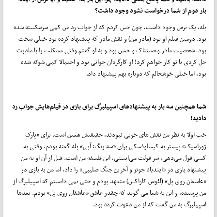
بار دوم از شما درخواست نشود وجود داشت؟
بله، یک ترس وجود داشت، چون حس کردم که از جواب رد من کمی سرشکسته شده
بود. دومین فیلم او بود (مادر من) و نقش مادر که پیشنهاد کرده بود خیلی سخت
بود، شخصیت مادر وحشتناک و خشن بود و به او گفتم وقتی مشکلت را با مادرت
حل کردی با تو کار خواهم کرد! او کارگردان جوانی بود و احتمالا کمی شوکه شده
بود، اما خیلی خوشحالم که دوباره بهم پیشنهاد داد.
شما همچنین سه بار به پیشنهادهای اسپیلبرگ برای بازی در فیلم‌هایش جواب رد
دادید!
خب اولا به نظر من نقش های خوبی نبودند، حقیقتش همین است. برای «پارک
ژوراسیک» پیش‍تر به کیشلوفسکی برای «سه رنگ: آبی» بله گفته بودم. وقتی به
کسی قول می‌دهی، سر قولت می‌ایستی، این فلسفه من است. قبل از آن او به من
پیشنهاد بازی در «ایندیانا جونز و آخرین جنگ صلیبی» را داد، اما من به بازی در
«عاشقان روی پل» (لئوس کاراکس) متعهد بودم و حتی نمی دانستم که اسپیلبرگ از
من پرسیده، و این به شما می گوید که چقدر عاشق «عاشقان روی پل» بودم. بعدها
اسپیلبرگ به من گفت که از من دعوت کرده بود.