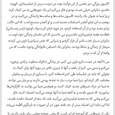
کامیون بزرگی نیز بخشی از این فرآیند بود. من درست پیش از فیلمبرداری کووید
داشتم، بنابراین خیلی خسته بودم و فکر می‌کنم این یک جورهایی به من کمک کرد،
زیرا شما به عنوان یک راننده کامیون ساعت‌ها و ساعت‌ها رانندگی می‌کنید و در
موقعیت این فیلم آنقدر احساسات شدید است و او آنقدر متشنج است که این حالت
برایم مفید بود و از آن استفاده کردم. در مورد فیلم کریستوف اونوره (پسر زمستانی)
فقط سه هفته فیلمبرداری داشتیم و می دانستم که این داستان زندگی خود اوست،
بنابراین بسیار تحت تاثیر آن قرار گرفتم و پسرانی که نقش پسرانم را بازی می کردند
سرشار از زندگی و نشاط بودند. بنابراین یک احساس خانوادگی وجود داشت که من
واقعا از آن لذت بردم.
من با آنچه در دست دارم بازی می کنم. در زندگی با افراد متفاوت زیادی برخورد
می‌کنم و سعی می کنم از ماهیت آنها یا چیزی خاص در مورد آنها برای کمک به
تحولی که باید در فیلمنامه طی کنم استفاده کنم. با بسیاری از مربیان و معلمان
مختلف کار کرده ام، زیرا شما مرتب نیاز به تغذیه روحی دارید و مربیان می توانند
به شما در درک چیزهای جدید کمک کنند، و همچنین شما می توانید به کارگردان‌ها
بیاموزید که صبور باشند و به آنچه شما به آنها عرضه می‌کنید اعتماد کنند. فکر
می‌کنم وقتی که به صحنه‌ فیلمبرداری می‌آیید باید یک مقدار اعتماد داشته باشید،
اما این نباید این اعتماد بیش از حد باشد چون در آن صورت به بازیگری لطمه می‌زند.
یکی از چیزهایی که آموخته ام این است که وقتی صحنه سختی برای بازی دارید، تا