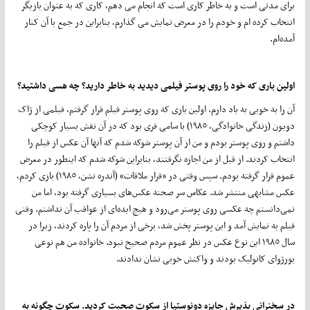
برای مدتی است و به خاطر کاری است که انجام می دهم، کاری که به عنوان بازیگر
انتخاب کرده ام و خودم را در معرض نمایش می گذارم، بنابراین در جمع با آن کنار
آمده‌ام.
اولین باری که خود را روی پوستر فیلمی دیدید به خاطر دارید؟ چه هسی داشتید؟
آن را به خوبی به یاد دارم. اولین باری که روی پوستر فیلم قرار گرفتم، فیلمی از ژاک
دویون (زندگی خانوادگی، ١٩٨٥) با سامی فری بود که در آن نقش بسیار کوچکی
داشتم و روی پوستر بودم و من از آن پوستر شوکه شدم که آنها آن عکس از فیلم را
انتخاب کردند. از قبل از من اجازه نگرفتند، بنابراین شوکه شدم که اینطور در معرض
عموم قرار گرفته بودم. سپس وقتی در «قرار ملاقات» (آندره تشن، ١٩٨٥) بازی کردم،
عکس مشابهی منتشر شد. عکاس سر صحنه عکس‌های بسیاری گرفته بود، اما من
نمی‌دانستم چه عکسی روی پوستر می‌رود و هیچ ایده‌ای از عواقب آن نداشتم. وقتی
فیلم به نمایش آمد و این پوستر پخش شد، برخی از مردم آن را پاره کردند، زیرا در
سال ١٩٨٥ این نوع عکس در نظر عموم مردم صحیح نبود. خانواده من هم نوعی
بورژوای کاتولیک بودند و واکنش خوبی نشان ندادند.
در سخنرانی پذیرش جایزه دونوستیا از سکوت صحبت کردید. سکوت چگونه به