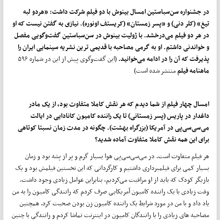
در جشنواره سن‌سباستین امسال بینوش با دو فیلم شرکت داشت: «هردو لبه‌
تیغ» (کلر دنی) و «پسر زمستان» (کریستف اونوره). نیازی به گفتن نیست که او
در هر دو فیلم می‌درخشد. با ژولیت بینوش در سن‌سباستین گفت‌وگویی مفصل
و خواندنی داشتم. او به گرمی مصاحبه با قدیمی ترین نشریه سینمایی ایران را
پذیرفت که آن را در ادامه می‌خوانید.
(این گفت‌وگوی پیش از این در شماره ۵۹۶
ماهنامه فیلم
منتشر شده است)
امسال چهار فیلم از شما دیدم که هر نقش کاملا متفاوت بود، از یک مادر
داغدار در پاریس (پسر زمستانی) تا یک راننده کامیون کانادایی در ایالت
می‌سی‌سی‌پی در آمریکا (بزرگراه بهشت). چگونه در مدت زمان نسبتا کوتاهی
برای این همه نقش کاملا متفاوت آماده شدید؟
هر فیلم متفاوت است. در می‌سی‌سی‌پی هوا بسیار گرم و پر از پشه بود و زمان
بسیار کمی برای فیلمبرداری داشتیم و کارگردانی که این نخستین فیلمش بود و یک
بازیگر کودک که باید از او مراقبت می‌کردیم، بنابراین عوامل زیادی وجود داشت.
وقت زیادی با یک راننده کامیون آمریکایی صرف کردم که رانندگی کامیون را به من
یاد داد و با من در مورد شرایط یک راننده کامیون زن بودن صحبت کرد. همچنین
مصاحبه های زیادی را با رانندگان کامیون در اینترنت تماشا کردم و رانندگی با چنین