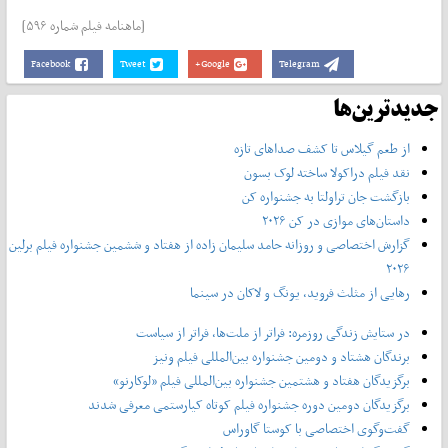
[ماهنامه فیلم شماره ۵۹۶]
Facebook
Tweet
Google+
Telegram
جدیدترین‌ها
از طعم گیلاس تا کشف صداهای تازه
نقد فیلم دراکولا ساخته لوک بسون
بازگشت جان تراولتا به جشنواره کن
داستان‌های موازی در کن ۲۰۲۶
گزارش اختصاصی و روزانه حامد سلیمان زاده از هفتاد و‌ ششمین جشنواره فیلم برلین
۲۰۲۶
رهایی از مثلث فروید، یونگ و لاکان در سینما
در ستایش زندگی روزمره: فراتر از ملت‌ها، فراتر از سیاست
برندگان هشتاد و دومین جشنواره بین‌المللی فیلم ونیز
برگزیدگان هفتاد و هشتمین جشنواره بین‌المللی فیلم «لوکارنو»
برگزیدگان دومین دوره جشنواره فیلم کوتاه کیارستمی معرفی شدند
گفت‌وگوی اختصاصی با کوستا گاوراس