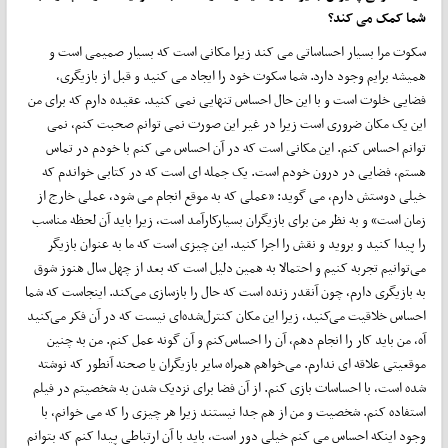
شما کمک می کند؟
سکوت مرا بسیار احساساتی می کند زیرا مکانی است که بسیار صمیمی است و
همیشه برایم وجود دارد. شما سکوت خود را ایجاد می کنید و قبل از بازیگری،
فضایی خلوت است و با این حال احساس تنهایی نمی کنید. عقیده دارم که برای من
این یک مکان ضروری است زیرا در غیر این صورت نمی توانم صحبت کنم، نمی
توانم احساس کنم. این مکانی است که در آن احساس می کنم با خودم در تماس
هستم، فضایی در درون خودم است. یک جمله ای است که در کتابی خواندم که
خیلی دوستش دارم، می گوید: «عملی که به موقع انجام می شود، عملی خارج از
زمان است» و به نظر من برای بازیگران بسیارکارآمد است، زیرا باید آن لحظه مناسب
را پیدا کنید و بروید و نقش را اجرا کنید. این چیزی است که ما به عنوان بازیگر
می‌توانیم تجربه کنیم و احتمالا به همین دلیل است که بعد از چهل سال هنوز شوق
به بازیگری دارم، چون آنقدر زنده است که حال را بازسازی می‌کند. اینجاست که شما
احساس خلاقیت می‌کنید، زیرا این مکان کنترل‌شده‌ای نیست که در آن فکر می‌کنید
آه، من باید کار را انجام ‌دهم، آن را احساس‌کنم و آن گونه عمل ‌کنم. من به چنین
موقعیتی علاقه ای ندارم. می‌خواهم همراه سایر بازیگران یا صحنه آنطور که نوشته
شده است، با احساسات بازی کنم. از آن فضا برای نزدیک شدن به شخصیتم در فیلم
استفاده کنم. شخصیت و من از هم جدا نیستند زیرا هر چیزی را که می خوانم، با
وجود اینکه احساس می کنم خیلی دور است، باید با آن ارتباطی پیدا کنم که بتوانم