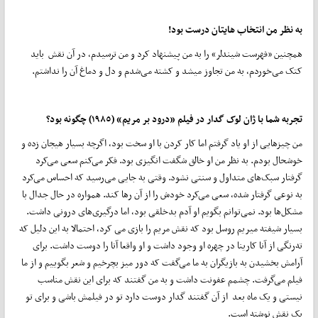
به نظر من انتخاب هایتان درست بود!
همچنین «فهرست شیندلر» را به من پیشنهاد کرد و من ترسیدم، در آن نقش باید
کتک می‌خوردم، به من تجاوز می‍شد و کشته می‌شدم و دل و دماغ آن را نداشتم.
تجربه شما با ژان لوک گدار در فیلم «درود بر مریم» (١٩٨٥) چگونه بود؟
من چیزهایی از او یاد گرفتم اما کار کردن با او سخت بود، اگرچه بسیار هیجان زده و
خوشحال بودم. به نظر من او خالق شگفت انگیزی بود. فکر می‌کنم سعی می‌کرد
گرفتار سبک‌های متداول و سنتی نشود. وقتی به جایی می‌رسید که احساس می‌کرد
به نوعی گرفتار شده، سعی می‌کرد خودش را از آن رها کند. همواره در حال جدال با
مشکل‌ها بود. نمی‌توانم بگویم او آدم بدخلقی بود، اما درگیری‌های درونی داشت.
بسیار شیفته‌ میریم روسل بود که نقش مریم را بازی می کرد، احتمالا به این دلیل که
ته‌رنگی از آنا کارینا در چهره او وجود داشت و او واقعا آنا را دوست داشت. برای
آرامش بخشیدن به بازیگران به ما می‌گفت که دور میز بچرخیم و شعر بگوییم و از ما
فیلم می‌گرفت. چشمم عفونت داشت و به من گفتند که برای این نقش مناسب
نیستی و یک ماه بعد از آن گفتند گدار دوست دارد تو در فیلمش باشی و برای تو
یک نقش نوشته است.