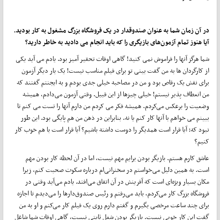
در آن زمان شما به عنوان صندوقدار در یک فروشگاه بزرگ مشغول به کار بودید.
آیا هنوز تمام آزمون‌های بازیگری را که باید انجام می دادید به خاطر دارید؟
شما هرگز آنها را فراموش نمی کنید! گاهی اوقات تحقیر آمیز بود. یادم می آید یکی
از کارگردان ها به من گفت بینی تو برای فیلم مناسب نیست! یک بار دیگر آزمون
برای نقش یک رقاص بود و من در مصاحبه خیلی جدی بودم و به ایجنتم گفتند که
من انعطاف پذیر نیستم! خیلی چیزها از این قبیل. وقتی آزمون می‌دادم، همیشه
وضعیت را برعکس می‌کردم. همیشه فکر می کردم من دارم آنها را تست می کنم تا
ببینم می خواهم با آنها کار کنم یا نه. بنابراین در ذهن من هم‌ پایگی بود. این طور
نبود که: آیا قرار است همدیگر را دوست داشته باشیم؟ آیا قرار است با هم خوب کار
کنیم؟
عاشق کارم هستم. بازیگر بودن برایم مهم نیست، اما در آن لحظه‌ کار بودن مهم
است. به همین دلیل می‌خواستم در سخنرانی‌ام درباره سکوت صحبت کنم، زیرا
مکان بسیار ویژه‌ای است که آفرینش در آن اتفاق می‌افتد. یادم می‌آید وقتی در
فروشگاه بزرگ کار می‌کردم، باید می‌رفتم و رئیس صندوق‌دارها را می‌دیدم تا اجازه
برای چند ساعت مرخصی بگیرم و ‌گفتم دارم روی یک فیلم کار می‌کنم و او به من
گفت این کار خوبی نیست. بازیگر بودن شغل ثابتی نیست، گاهی اوقات شما شاغل