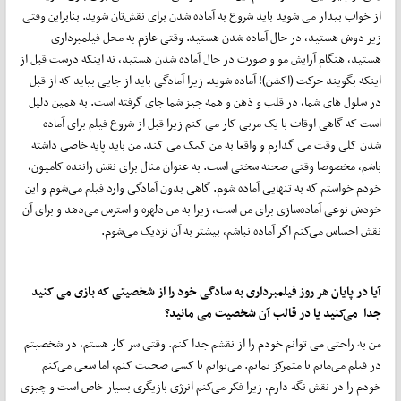
از خواب بیدار می شوید باید شروع به آماده شدن برای نقش‌تان شوید. بنابراین وقتی
زیر دوش هستید، در حال آماده شدن هستید. وقتی عازم به محل فیلمبرداری
هستید، هنگام آرایش مو و صورت در حال آماده شدن هستید، نه اینکه درست قبل از
اینکه بگویند حرکت (اکشن)! آماده شوید. زیرا آمادگی باید از جایی بیاید که از قبل
در سلول های شما، در قلب و ذهن و همه چیز شما جای گرفته است. به همین دلیل
است که گاهی اوقات با یک مربی کار می کنم زیرا قبل از شروع فیلم برای آماده
شدن کلی وقت می گذارم و واقعا به من کمک می کند. من باید پایه خاصی داشته
باشم، مخصوصا وقتی صحنه سختی است. به عنوان مثال برای نقش راننده کامیون،
خودم خواستم که به تنهایی آماده شوم. گاهی بدون آمادگی وارد فیلم می‌شوم و این
خودش نوعی آماده‌سازی برای من است، زیرا به من دلهره و استرس می‌دهد و برای آن
نقش احساس می‌کنم اگر آماده نباشم، بیشتر به آن نزدیک می‌شوم.
آیا در پایان هر روز فیلمبرداری به سادگی خود را از شخصیتی که بازی می کنید
جدا می‌کنید یا در قالب آن شخصیت می مانید؟
من به راحتی می توانم خودم را از نقشم جدا کنم. وقتی سر کار هستم، در شخصیتم
در فیلم می‌مانم تا متمرکز بمانم. می‌توانم با کسی صحبت کنم، اما سعی می‌کنم
خودم را در نقش نگه دارم، زیرا فکر می‌کنم انرژی بازیگری بسیار خاص است و چیزی