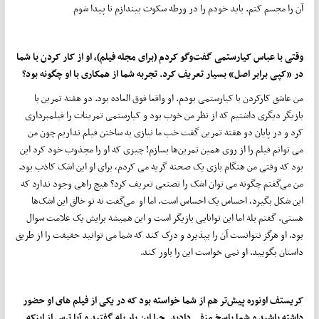
آن را مجسم کنم. باید خودم را در ورطه سکوت بیندازم تا پیدا شوم
وقتی با عباس کیارستمی گفت‌وگو کردم (برای مجله فیلم)، او از کار کردن با شما
در «کپی برابر اصل» بسیار تعریف کرد. تجربه شما از همکاری با او چگونه بود؟
من عاشق کارکردن با کیارستمی بودم. او واقعا فوق العاده بود. دو هفته تمرین با
بازیگر دیگری داشتیم که از نظر من خوب بود و کیارستمی تمرینات را فیلمبرداری
کرد و در پایان دو هفته تمرین گفت خب ما نیازی به ساختن فیلم نداریم چون من
می توانم فیلم را از روی همین تمرین‌ها بسازم! چیزی که او را مجذوب خود کرد این
بود که وقتی من هنگام بازی یک صحنه گریه می کردم، برای او این اشک کاذب بود.
من می‌گفتم چگونه می توان اشک را تصنعی تعریف کرد؟ هیچ راهی وجود ندارد که
این شکل بگیرد، احساس یک احساس است. اما او می‌گفت نه تو خالق این اشک‌ها
هستی. گفتم بله اما این توانایی بازیگر است و این همیشه برایش یک علامت سوال
بود. او هرگز نتوانست آن را بپذیرد و درک کند که شما می توانید حقیقت را از طریق
داستان بگویید. او نمی خواست این را باور کند.
کریستف اونوره پیش‌تر هم از شما خواسته بود که در یکی از فیلم های او حضور
داشته باشید و شما پاسخ منفی دادید. چرا این بار بله گفتید و آیا ترس از اینکه