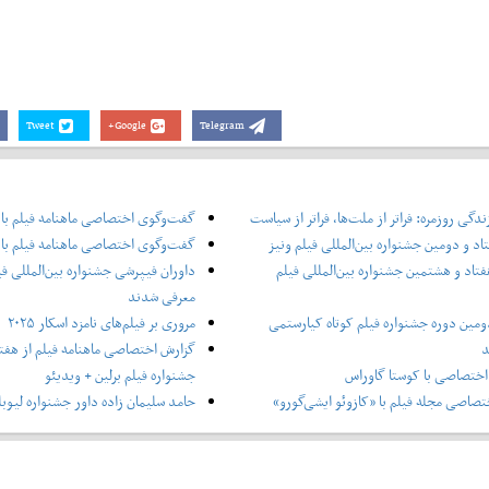
Tweet
Google+
Telegram
دگی روزمره: فراتر از ملت‌ها، فراتر از سیاست
گفت‌وگوی اختصاصی ماهنامه فیلم با
اد و دومین جشنواره بین‌المللی فیلم ونیز
گفت‌وگوی اختصاصی ماهنامه فیلم با 
فتاد و هشتمین جشنواره بین‌المللی فیلم
داوران فیپرشی جشنواره بین‌المللی فی
معرفی شدند
ومین دوره جشنواره فیلم کوتاه کیارستمی
مروری بر فیلم‌های نامزد اسکار ۲۰۲۵
د
گزارش اختصاصی ماهنامه فیلم از هفتا
ختصاصی با کوستا گاوراس
جشنواره فیلم برلین + ویدیئو
صاصی مجله فیلم با «کازوئو ایشی‌گورو»
حامد سلیمان زاده داور جشنواره لیوبل