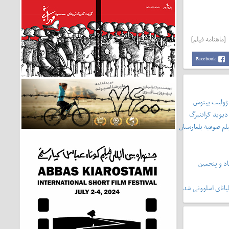
[ماهنامه فیلم]
Facebook
 ژولیت بینوش
دیوید کراننبرگ
لم صوفیه بلغارستان
د و پنجمین
یانای اسلوونی شد