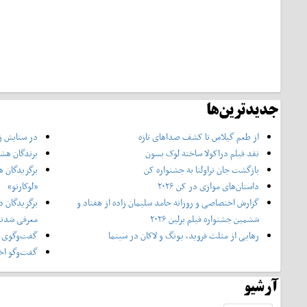
جدیدترین‌ها
از طعم گیلاس تا کشف صداهای تازه
در ستایش زن
نقد فیلم دراکولا ساخته لوک بسون
برندگان هشت
بازگشت جان تراولتا به جشنواره کن
برگزیدگان ه
داستان‌های موازی در کن ۲۰۲۶
«لوکارنو»
گزارش اختصاصی و روزانه حامد سلیمان زاده از هفتاد و‌
برگزیدگان د
ششمین جشنواره فیلم برلین ۲۰۲۶
معرفی شدن
رهایی از مثلث فروید، یونگ و لاکان در سینما
گفت‌وگوی ا
گفت‌وگو اخت
آرشیو