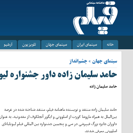
خانه
سینمای ایران
سینمای جهان
تلویزیون
آرشیو
سینمای جهان » چشم‌انداز
حامد سلیمان زاده داور جشنواره لیو
حامد سلیمان زاده
حامد سلیمان زاده منتقد و نویسنده ماهنامه فیلم، منتقد شناخته شده در عرصه
بین‌الملل به همراه ماروشا کورت از اسلوونی و ایگور آنجلکوف از مقدونیه، به عنوان
داوران جایزه بزرگ فیپرشی در سی و پنجمین جشنواره بین المللی فیلم لیوبلیانای
اسلوونی معرفی شدند.