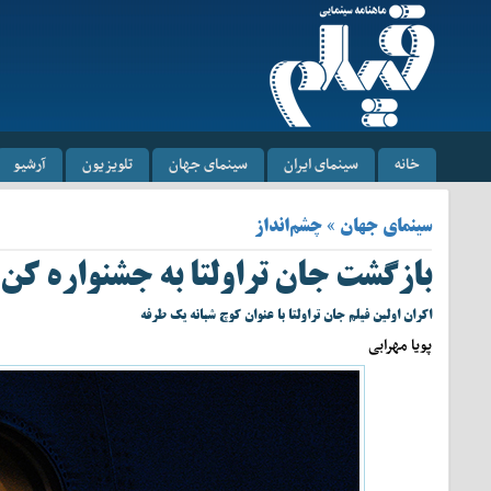
خانه
سینمای ایران
سینمای جهان
تلویزیون
آرشیو
سینمای جهان » چشم‌انداز
بازگشت جان تراولتا به جشنواره کن
اکران اولین فیلم جان تراولتا با عنوان کوچ شبانه یک طرفه
پویا مهرابی