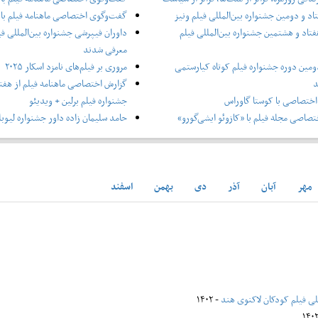
اد و دومین جشنواره بین‌المللی فیلم ونیز
گفت‌وگوی اختصاصی ماهنامه فیلم با 
فتاد و هشتمین جشنواره بین‌المللی فیلم
داوران فیپرشی جشنواره بین‌المللی فی
معرفی شدند
ومین دوره جشنواره فیلم کوتاه کیارستمی
مروری بر فیلم‌های نامزد اسکار ۲۰۲۵
د
گزارش اختصاصی ماهنامه فیلم از هفتا
ختصاصی با کوستا گاوراس
جشنواره فیلم برلین + ویدیئو
صاصی مجله فیلم با «کازوئو ایشی‌گورو»
حامد سلیمان زاده داور جشنواره لیوبل
مهر
آبان
آذر
دی
بهمن
اسفند
للی فیلم کودکان لاکنوی هند
- ۱۴۰۲