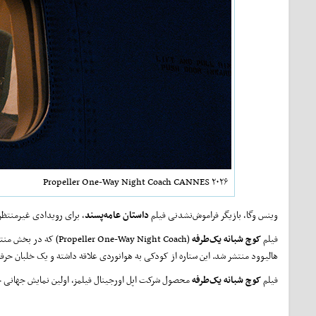
Propeller One-Way Night Coach CANNES ۲۰۲۶
وینس وگا، بازیگر فراموش‌نشدنی فیلم
داستان عامه‌پسند
، برای رویدادی غیرمنتظره
فیلم
کوچ شبانه یک‌طرفه
(Propeller One-Way Night Coach) که در بخش منتخب جشنواره کن به نمایش درمی‌آید، اقتباسی از کتابی است که در سال ۱۹۹۷ توسط
هالیوود منتشر شد. این ستاره از کودکی به هوانوردی علاقه داشته و یک خلبان حرفه
فیلم
کوچ شبانه یک‌طرفه
محصول شرکت اپل اورجینال فیلمز، اولین نمایش جهانی خو