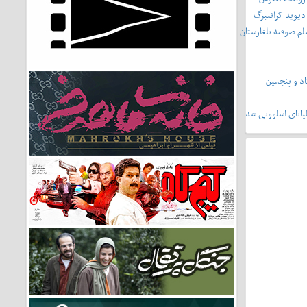
دیوید کراننبرگ
لم صوفیه بلغارستان
د و پنجمین
یانای اسلوونی شد