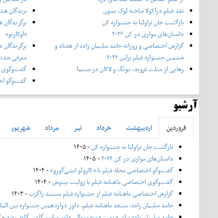
نقد فیلم دراکولا ساخته لوک بسون
برندگان هشت
بازگشت جان تراولتا به جشنواره کن
برگزیدگان ه
داستان‌های موازی در کن ۲۰۲۶
«لوکارنو»
گزارش اختصاصی و روزانه حامد سلیمان زاده از هفتاد و‌
برگزیدگان د
ششمین جشنواره فیلم برلین ۲۰۲۶
معرفی شدن
رهایی از مثلث فروید، یونگ و لاکان در سینما
گفت‌وگوی ا
گفت‌وگو اخت
آرشیو
فروردين
ارديبهشت
خرداد
تير
مرداد
شهريور
بازگشت جان تراولتا به جشنواره کن
- ۱۴۰۵
داستان‌های موازی در کن ۲۰۲۶
- ۱۴۰۵
گفت‌وگو اختصاصی مجله فیلم با «کازوئو ایشی‌گورو»
- ۱۴۰۴
گفت‌وگوی اختصاصی ماهنامه فیلم با ژولیت بینوش
- ۱۴۰۴
گزارش اختصاصی ماهنامه فیلم از جشنواره فیلم مستند زاگرب
- ۱۴۰۳
حامد سلیمان زاده، منتقد ماهنامه فیلم، داور دوازدهمین جشنواره بین الم
حامد سلیمان زاده برای دومین دوره متوالی داور مراسم گلدن گلوب شد
- ۱۴۰۲