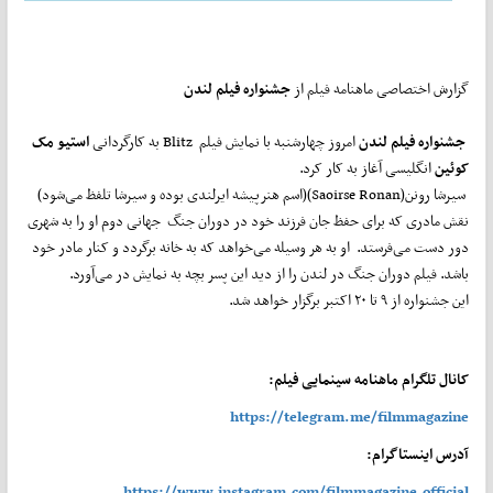
گزارش اختصاصی ماهنامه فیلم از
جشنواره فیلم لندن
جشنواره فیلم لندن
امروز چهارشنبه با نمایش فیلم Blitz به کارگردانی
استیو مک
کوئین
انگلیسی آغاز به کار کرد.
سیرشا رونن(Saoirse Ronan)(اسم هنرپیشه ایرلندی بوده و سیرشا تلفظ می‌شود)
نقش مادری که برای حفظ جان فرزند خود در دوران جنگ جهانی دوم او را به شهری
دور دست می‌فرستد. او به هر وسیله می‌خواهد که به خانه برگردد و کنار مادر خود
باشد. فیلم دوران جنگ در لندن را از دید این پسر بچه به نمایش در می‌آورد.
این جشنواره از ۹ تا ۲۰ اکتبر برگزار خواهد شد.
کانال تلگرام ماهنامه سینمایی فیلم:
https://telegram.me/filmmagazine
آدرس اینستاگرام:
https://www.instagram.com/filmmagazine.official