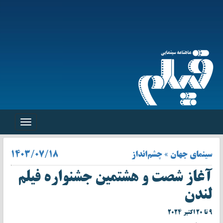
Toggle
navigation
سینمای جهان » چشم‌انداز
۱۴۰۳/۰۷/۱۸
آغاز شصت و هشتمین جشنواره فیلم
لندن
۹ تا ۲۰ اکتبر ۲۰۲۴