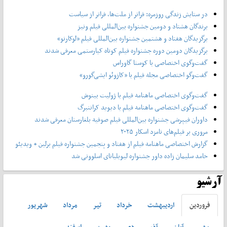
در ستایش زندگی روزمره: فراتر از ملت‌ها، فراتر از سیاست
برندگان هشتاد و دومین جشنواره بین‌المللی فیلم ونیز
برگزیدگان هفتاد و هشتمین جشنواره بین‌المللی فیلم «لوکارنو»
برگزیدگان دومین دوره جشنواره فیلم کوتاه کیارستمی معرفی شدند
گفت‌وگوی اختصاصی با کوستا گاوراس
گفت‌وگو اختصاصی مجله فیلم با «کازوئو ایشی‌گورو»
گفت‌وگوی اختصاصی ماهنامه فیلم با ژولیت بینوش
گفت‌وگوی اختصاصی ماهنامه فیلم با دیوید کراننبرگ
داوران فیپرشی جشنواره بین‌المللی فیلم صوفیه بلغارستان معرفی شدند
مروری بر فیلم‌های نامزد اسکار ۲۰۲۵
گزارش اختصاصی ماهنامه فیلم از هفتاد و پنجمین جشنواره فیلم برلین + ویدیئو
حامد سلیمان زاده داور جشنواره لیوبلیانای اسلوونی شد
آرشیو
فروردين
ارديبهشت
خرداد
تير
مرداد
شهريور
مهر
آبان
آذر
دی
بهمن
اسفند