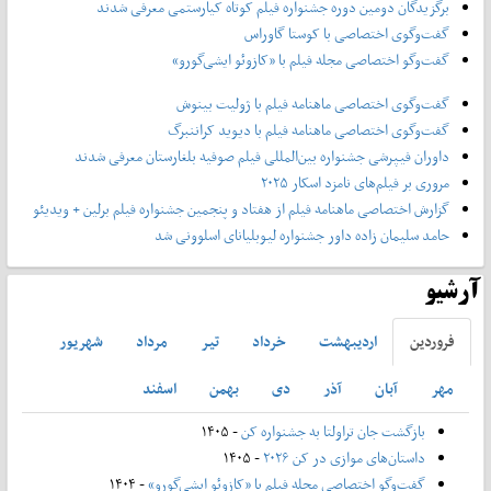
برگزیدگان دومین دوره جشنواره فیلم کوتاه کیارستمی معرفی شدند
گفت‌وگوی اختصاصی با کوستا گاوراس
گفت‌وگو اختصاصی مجله فیلم با «کازوئو ایشی‌گورو»
گفت‌وگوی اختصاصی ماهنامه فیلم با ژولیت بینوش
گفت‌وگوی اختصاصی ماهنامه فیلم با دیوید کراننبرگ
داوران فیپرشی جشنواره بین‌المللی فیلم صوفیه بلغارستان معرفی شدند
مروری بر فیلم‌های نامزد اسکار ۲۰۲۵
گزارش اختصاصی ماهنامه فیلم از هفتاد و پنجمین جشنواره فیلم برلین + ویدیئو
حامد سلیمان زاده داور جشنواره لیوبلیانای اسلوونی شد
آرشیو
فروردين
ارديبهشت
خرداد
تير
مرداد
شهريور
مهر
آبان
آذر
دی
بهمن
اسفند
بازگشت جان تراولتا به جشنواره کن
- ۱۴۰۵
داستان‌های موازی در کن ۲۰۲۶
- ۱۴۰۵
گفت‌وگو اختصاصی مجله فیلم با «کازوئو ایشی‌گورو»
- ۱۴۰۴