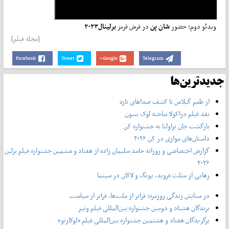
ویدئو دوم:
حضور
شان پن
در فرش قرمز
برلینال۲۰۲۳
[مجله فیلم]
Facebook
Tweet
Google+
Telegram
جدیدترین‌ها
از طعم گیلاس تا کشف صداهای تازه
نقد فیلم دراکولا ساخته لوک بسون
بازگشت جان تراولتا به جشنواره کن
داستان‌های موازی در کن ۲۰۲۶
گزارش اختصاصی و روزانه حامد سلیمان زاده از هفتاد و‌ ششمین جشنواره فیلم برلین
۲۰۲۶
رهایی از مثلث فروید، یونگ و لاکان در سینما
در ستایش زندگی روزمره: فراتر از ملت‌ها، فراتر از سیاست
برندگان هشتاد و دومین جشنواره بین‌المللی فیلم ونیز
برگزیدگان هفتاد و هشتمین جشنواره بین‌المللی فیلم «لوکارنو»