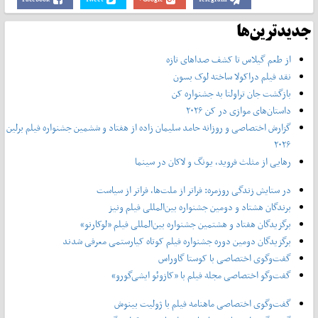
جدیدترین‌ها
از طعم گیلاس تا کشف صداهای تازه
نقد فیلم دراکولا ساخته لوک بسون
بازگشت جان تراولتا به جشنواره کن
داستان‌های موازی در کن ۲۰۲۶
گزارش اختصاصی و روزانه حامد سلیمان زاده از هفتاد و‌ ششمین جشنواره فیلم برلین
۲۰۲۶
رهایی از مثلث فروید، یونگ و لاکان در سینما
در ستایش زندگی روزمره: فراتر از ملت‌ها، فراتر از سیاست
برندگان هشتاد و دومین جشنواره بین‌المللی فیلم ونیز
برگزیدگان هفتاد و هشتمین جشنواره بین‌المللی فیلم «لوکارنو»
برگزیدگان دومین دوره جشنواره فیلم کوتاه کیارستمی معرفی شدند
گفت‌وگوی اختصاصی با کوستا گاوراس
گفت‌وگو اختصاصی مجله فیلم با «کازوئو ایشی‌گورو»
گفت‌وگوی اختصاصی ماهنامه فیلم با ژولیت بینوش