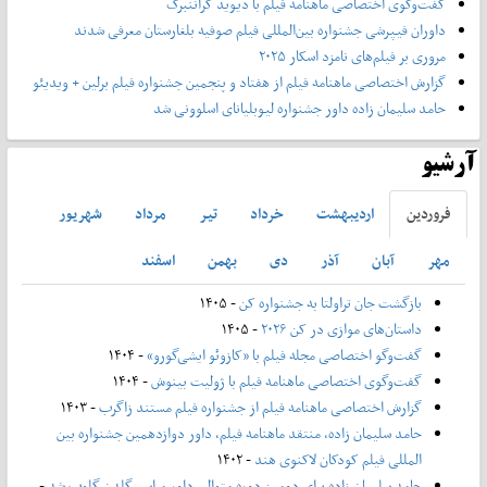
گفت‌وگوی اختصاصی ماهنامه فیلم با دیوید کراننبرگ
داوران فیپرشی جشنواره بین‌المللی فیلم صوفیه بلغارستان معرفی شدند
مروری بر فیلم‌های نامزد اسکار ۲۰۲۵
گزارش اختصاصی ماهنامه فیلم از هفتاد و پنجمین جشنواره فیلم برلین + ویدیئو
حامد سلیمان زاده داور جشنواره لیوبلیانای اسلوونی شد
آرشیو
فروردين
ارديبهشت
خرداد
تير
مرداد
شهريور
مهر
آبان
آذر
دی
بهمن
اسفند
بازگشت جان تراولتا به جشنواره کن
- ۱۴۰۵
داستان‌های موازی در کن ۲۰۲۶
- ۱۴۰۵
گفت‌وگو اختصاصی مجله فیلم با «کازوئو ایشی‌گورو»
- ۱۴۰۴
گفت‌وگوی اختصاصی ماهنامه فیلم با ژولیت بینوش
- ۱۴۰۴
گزارش اختصاصی ماهنامه فیلم از جشنواره فیلم مستند زاگرب
- ۱۴۰۳
حامد سلیمان زاده، منتقد ماهنامه فیلم، داور دوازدهمین جشنواره بین
المللی فیلم کودکان لاکنوی هند
- ۱۴۰۲
حامد سلیمان زاده برای دومین دوره متوالی داور مراسم گلدن گلوب شد
-