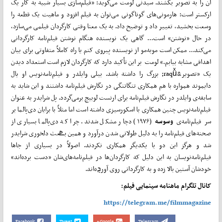
آن را به تصویر بکشند. سیدنی لومت می‌گوید: «فیلم‌سازی بسیار شبیه به کار یک
ارکستر است: هارمونی‌های گوناگونی می‌توان به فیلم افزود و ماهیت یک قطعه را
وسعت بخشید، تغییر داد و توضیح داد. به یک معنا وقتی کارگردان فیلمی می‌سازد،
در حال «نوشتن» است... گاهی یک نویسنده هنگام نوشتن فیلم‌نامه کارگردانی
می‌کند... ممکن است موبه‌مو از نویسنده پیروی کنم یا راه کاملاً متفاوتی برای بیان
اهدافی مشابه بیابم.» لومت بر این تأکید دارد که کارگردان لازم است استعداد دیدن
یک «تصویر&raquͯ; بزرگ را داشته باشد. بیلی وایلدر و فیلم‌نامه‌نویس او یال
دایموند همواره با هم همکاری تنگاتنگی در نگارش فیلم‌نامه داشتند و این شاید به
سابقه‌ی وایلدر در نگارش فیلم‌نامه برای ارنست لوبیچ برمی‌گردد. پل شرایدر به عنوان
فیلم‌نامه‌نویس چنین همکاری با اسکورسیزی داشته است اما مثلاً با برایان دی‌پالما بر
سر فیلم‌نامه‌ی
وسوسه
(۱۹۷۶) دچار مشکل شدند. چرا که دی‌پالما بسیاری از
صحنه‌های فیلم‌نامه را به دلیل طولانی شدن درآورد و همین بܧعث دلخوری شرایدر
شد و هرگز این دو با یکدیگر همکاری نکردند. اصولاً در بسیاری از جاها
فیلم‌نامه‌نویسان به این دلیل که کارگردان‌ها در فیلم‌نامه‌های‌شان «دست برده‌اند»
خودشان آستین بالا زده و به کارگردانی روی آورܯه‌اند.
کانال تلگرام ماهنامه سینمایی فیلم:
https://telegram.me/filmmagazine
Facebook
Tweet
Google+
Telegram