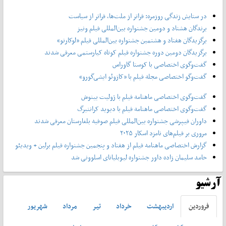
در ستایش زندگی روزمره: فراتر از ملت‌ها، فراتر از سیاست
برندگان هشتاد و دومین جشنواره بین‌المللی فیلم ونیز
برگزیدگان هفتاد و هشتمین جشنواره بین‌المللی فیلم «لوکارنو»
برگزیدگان دومین دوره جشنواره فیلم کوتاه کیارستمی معرفی شدند
گفت‌وگوی اختصاصی با کوستا گاوراس
گفت‌وگو اختصاصی مجله فیلم با «کازوئو ایشی‌گورو»
گفت‌وگوی اختصاصی ماهنامه فیلم با ژولیت بینوش
گفت‌وگوی اختصاصی ماهنامه فیلم با دیوید کراننبرگ
داوران فیپرشی جشنواره بین‌المللی فیلم صوفیه بلغارستان معرفی شدند
مروری بر فیلم‌های نامزد اسکار ۲۰۲۵
گزارش اختصاصی ماهنامه فیلم از هفتاد و پنجمین جشنواره فیلم برلین + ویدیئو
حامد سلیمان زاده داور جشنواره لیوبلیانای اسلوونی شد
آرشیو
فروردين
ارديبهشت
خرداد
تير
مرداد
شهريور