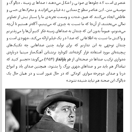
عنصری است که جلوه‌های صوتی را شکل می‌دهند: صداهای زمینه، دیالوگ و
موسیقی متن. این عناصر سطوح معنایی به فیلم می‌افزایند و محرک‌های حسی و
عاطفی ایجاد می‌کنند که عمق، شدت و وسعت تجربه‌ی ما را بسیار بیش از تصاویر
تعالی می‌بخشند. از آن‌جا که ما نسبت به چیزی که می‌بینیم، آگاه‌تر هستیم تا آن‌چه
می‌شنویم، عموماً بدون این که چندان به صدا‌های زمینه فکر کنیم آن‌ها را می‌پذیریم
و واکنش ما نسبت به اطلاعاتی که صدا در یک فیلم ارائه می‌کند، شهودی است و
چندان توجهی به این نداریم که برای تولید چنین صداهایی چه تکنیک‌های
پیچیده‌ای مورد استفاده قرار گرفته‌اند. لئونارد برنشتاین آهنگ‌ساز سینما درباره‌ی
دشواری ترکیب صدا‌ها در صحنه‌ای از
در بارانداز
(۱۹۵۴) می‌گوید: «تجسم کنید که
تماشاگر هم باید سر و صداهای شهری بزرگ را بشنود، همچنین صدای باد و امواج
دریا و صدای دوچرخه سواری کودکی که در حال عبور است و در همان حال یک
دیالوگ این صحنه هم نباید شنیده نشود.»