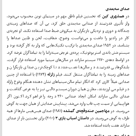
صدای سه‌بعدی
در
همشهری کین
که نخستین فیلم ناطق مهم در سینمای نوین محسوب می‌شود،
ولز تأثیری قدرتمند از صدایی سه‌بعدی خلق کرد، بی آن که صداهای زمینه‌ی
چندگانه و دوری و نزدیکی بازیگران به میکروفن ضبط صدا استفاده نکند. او تجربه‌ی‌
کار در رادیو را داشت و می‌توانست وضوح، شفافیت، لحن و طنین صداها را
بشناسد. در ۱۹۵۲ صدای سه‌بعدی با ترکیب تکنیک‌هایی که ولز به کار گرفته بود و
سیستم شش باندی استریوفونیک، پرده‌ی‌ عریض سینه‌راما را به تماشاگران عرضه کرد.
در اواسط دهه‌ی ۱۹۷۰ سیستم ساراند در سالن‌های سینما مورد استفاده قرار گرفت.
بلندگوهایی قدرتمند در سالن‌ها نصب شدند تا کوچک‌ترین صدای بازیگران و
صداهای زمینه را به تماشاگران منتقل کنند. فیلم
زلزله
(۱۹۷۴) با استفاده از چنین
صدایی عملاً کاری کرد که انگار تمام سالن سینماهای نشان دهنده هنگام وقوع زلزله
در فیلم می لرزیدند. مقارن همان دوران سیستم دالبی نیز پا به عرص گذاشت و
صدای دالبی ساراند امکان ایجاد صدایی ۳۶۰ درجه را فراهم کرد. اکنون اگر
هواپیمایی از سمت چپ قاب وارد می‌شد، پیشاپیش صدایش از همان جهت به گوش
می‌رسید. در
مهاجمین صندوقچه‌ی گمشده
(۱۹۸۱) صدای هیس‌هیس مارها از همه
طرف به گوش می‌رسید. در
داستان اسباب
بازی ۳
(۲۰۱۰) برای نخستین بار از صدای
ساراند هفت بانده استفاده شد.
صدای محسوس و نامحسوس