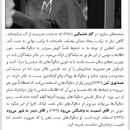
صحنه‌های مبارزه در
گاو خشمگین
(۱۹۸۰) که به شدت قدرتمند از آب درآمده‌اند،
گاهی نیاز به ترکیب پنجاه صدای مختلف داشته‌اند تا ترکیب نهایی به دست آید.
بخش اعظمی از توجه ما به فیلم‌ها طبعاً گوش سپردن به دیالوگ‌هاست، چون
اطلاعات مهمی از این طریق به تماشاگران ارائه می‌شود. در تئاتر تماشاگران باید در
بهترین نقطه‌ی‌ سالن نشسته باشند تا به خوبی دیالوگ‌های یک نمایش را درک کنند و
بازیگران هم مجبورند صدای‌شان را از حد طبیعی بالاتر ببرند اما در سینما این
محدودیت وجود ندارد و دیالوگ‌ها پژواک واقع‌گرایانه‌تری نسبت به تئاتر دارند. در
همشهری کین
(۱۹۴۱) اورسن ولز از دیالوگ‌هایی استفاده می‌کند که اصطلاحاً توی هم
می‌روند و جمله‌ها تکه تکه هستند و بی آن که اطلاعات اساسی یا توان دراماتیک فیلم
از بین برود، از شکل طبیعی دیالوگ‌های روزمره آدم‌ها الهام گرفته شده است. ریتم
دیالوگ‌ها می‌تواند سریع‌تر از دیالوگ‌های تئاتر باشد. فرانک کاپرا از این شگرد به
خوبی در
آقای اسمیت به واشنگتن می‌رود
(۱۹۳۹) و
آقای دیدز به شهر می‌رود
(۱۹۳۶) استفاده کرده است. او دیالوگ‌های پشت تلفن را که ضرورت داشتند اما
اهمیت دراماتیکی نداشتند، فشرده کرد.