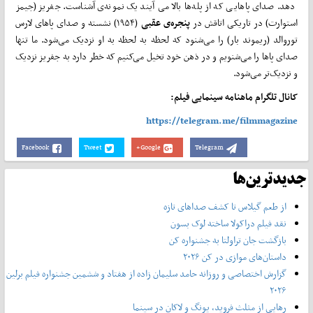
دهد. صدای پاهایی که از پله‌ها بالا می آیند یک نمونه‌ی آشناست. جفریز (جیمز
استوارت) در تاریکی اتاقش در
پنجره‌ی عقبی
(۱۹۵۴) نشسته و صدای پاهای لارس
توروالد (ریموند بار) را می‌شنود که لحظه ‌به لحظه به او نزدیک می‌‌شود. ما تنها
صدای پاها را می‌شنویم و در ذهن خود تخیل می‌کنیم که خطر دارد به جفریز نزدیک
و نزدیک‌تر می‌شود.
کانال تلگرام ماهنامه سینمایی فیلم:
https://telegram.me/filmmagazine
Facebook
Tweet
Google+
Telegram
جدیدترین‌ها
از طعم گیلاس تا کشف صداهای تازه
نقد فیلم دراکولا ساخته لوک بسون
بازگشت جان تراولتا به جشنواره کن
داستان‌های موازی در کن ۲۰۲۶
گزارش اختصاصی و روزانه حامد سلیمان زاده از هفتاد و‌ ششمین جشنواره فیلم برلین
۲۰۲۶
رهایی از مثلث فروید، یونگ و لاکان در سینما