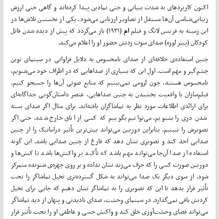
اکنون کاربردهای به شدت بنیانی و حتی نمادین پیدا کرده‌اند و گاهی حتی ارزش
زیبایی‌شناسی آن‌ها مستقل از تصاویر ارزیابی می‌شود. یکی از نخستین تلاش‌ها در
این زمینه به فریتس لانگ و فیلم
ام
(۱۹۳۱) باز می‌گردد که پیش از دیده شدن قاتل
کودکان (پیتر لوره) صدای سوت زدنش حضور او را اعلام می‌کند.
چنین استفاده‌ی خلاقه‌ای از صدای نامحسوس به دلایل فراوانی در سینمای نوین
چشم‌گیر و مهم است. اول این که بسیاری از صداهایی که در اطراف خود می‌شنویم،
نامحسوس هستند، چون لزومی نمی‌بینیم که منابع صوتی آن‌ها را جستجو کنیم.
فیلم‌سازان با واقعیت بخشیدن به چنین صداهایی، عنصر داستان‌گویی جداگانه‌ای
برای ارائه‌ی اطلاعات مورد نظر به تماشاگران یافته‌اند. برای مثال اگر صدای بسته
شدن دری را بشنویم، می‌توانیم بگوییم که کسی از اتاق خارج شده، حتی اگر
تصویرش را نبینیم. بنابراین دوربین می‌تواند بیش‌‌ترین تأثیر دراماتیک را از چنین
صدایی اخذ کند و تصویری نشان دهد که فارغ از چنین صدایی باشد. این گونه
استفاده از صدا آن‌جا می‌تواند مهم باشد که تأکید بر واکنش‌ها باشد تا کنش‌ها و
دوربین صورت کسی را که حرف می‌زند نشان نداده و بر روی چهره‌ی‌ شنونده متمرکز
شود. از سوی دیگر یک صدا می‌تواند به شکل گسترده‌تری تخیل تماشاگر را تحت
تأثیر قرار بدهد تا این که تصویری را به تماشاگر نشان دهیم که جایی برای تخیل
کردنش باقی نمی‌گذارد. در سینمای وحشت، صدای نادیدنی و پنهان از دید تماشاگر
می‌تواند فضای وحشت‌آوری خلق کند و واکنش حسی و عاطفی او را تحت تأثیر قرار