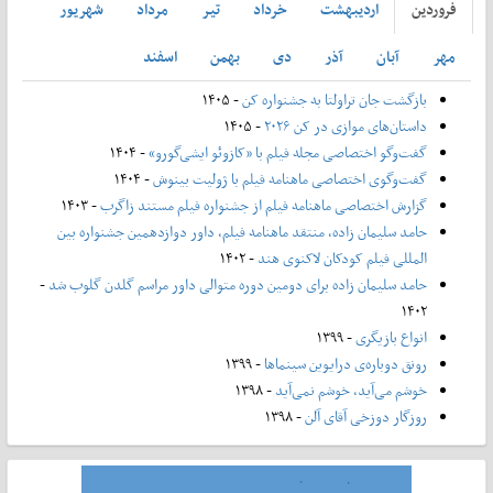
فروردين
ارديبهشت
خرداد
تير
مرداد
شهريور
مهر
آبان
آذر
دی
بهمن
اسفند
بازگشت جان تراولتا به جشنواره کن
- ۱۴۰۵
داستان‌های موازی در کن ۲۰۲۶
- ۱۴۰۵
گفت‌وگو اختصاصی مجله فیلم با «کازوئو ایشی‌گورو»
- ۱۴۰۴
گفت‌وگوی اختصاصی ماهنامه فیلم با ژولیت بینوش
- ۱۴۰۴
گزارش اختصاصی ماهنامه فیلم از جشنواره فیلم مستند زاگرب
- ۱۴۰۳
حامد سلیمان زاده، منتقد ماهنامه فیلم، داور دوازدهمین جشنواره بین
المللی فیلم کودکان لاکنوی هند
- ۱۴۰۲
حامد سلیمان زاده برای دومین دوره متوالی داور مراسم گلدن گلوب شد
-
۱۴۰۲
انواع بازیگری
- ۱۳۹۹
رونق دوباره‌ی درایوین سینماها
- ۱۳۹۹
خوشم می‌آید، خوشم نمی‌آید
- ۱۳۹۸
روزگار دوزخی آقای آلن
- ۱۳۹۸