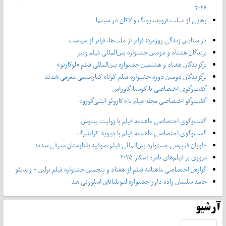
۲۰۲۶
رهایی از مثلث فروید، یونگ و لاکان در سینما
در ستایش زندگی روزمره: فراتر از ملت‌ها، فراتر از سیاست
برندگان هشتاد و دومین جشنواره بین‌المللی فیلم ونیز
برگزیدگان هفتاد و هشتمین جشنواره بین‌المللی فیلم «لوکارنو»
برگزیدگان دومین دوره جشنواره فیلم کوتاه کیارستمی معرفی شدند
گفت‌وگوی اختصاصی با کوستا گاوراس
گفت‌وگو اختصاصی مجله فیلم با «کازوئو ایشی‌گورو»
گفت‌وگوی اختصاصی ماهنامه فیلم با ژولیت بینوش
گفت‌وگوی اختصاصی ماهنامه فیلم با دیوید کراننبرگ
داوران فیپرشی جشنواره بین‌المللی فیلم صوفیه بلغارستان معرفی شدند
مروری بر فیلم‌های نامزد اسکار ۲۰۲۵
گزارش اختصاصی ماهنامه فیلم از هفتاد و پنجمین جشنواره فیلم برلین + ویدیئو
حامد سلیمان زاده داور جشنواره لیوبلیانای اسلوونی شد
آرشیو