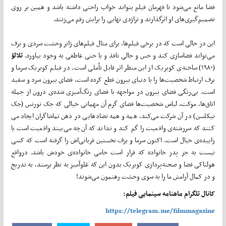
فضا مانع می‌­شود تا قهرمان فیلم بتواند خواب راحتی داشته باشد و همین بر روی
تصمیم­‌گیری­‌های او اثرگذارند و تراژدی نهایی را برایش رقم می‌­زنند.
این در حالی است که در برخی فیلم­‌ها، برای مثال فیلم­‌های ژانر وحشت سردی و برف
می­‌تواند فضاسازی کند و حس و حالی نافذ و یا حتی عاطفی به وجود بیاورد.
تلالؤ
(۱۹۸۰) ساخته‌ی کوبریک از این منظر اثر قابل تأملی است. در فیلم کوبریک سرما و
برف ارتباط شخصیت­‌ها را با دنیای بیرون قطع کرده است. فضای بیرون سرد و سفید
است. بی‌رنگی فضای بیرون در مواجهه با فضای رنگ‌­آمیزی شده‌ی درون از جمله
اتاق‌­ها، موکت
،
لباس شخصیت­‌ها فضای گرم آن مهمانی خیالی که جک تورنس (جک
نیکلسن) در آن شرکت می­‌کند، همه و همه تضاد­هایی در ذهن تماشاگران ایجاد می­‌
کنند که سررشته‌ی واقعیت را گم کند و نداند که آن­‌چه می­‌بیند واقعیت است یا
زاییده‌ی خیال است. اکنون سرما و برف نخستین قربانی‌­اش را گرفته است که کسی
نیست به جز پدر خانواده که قرار است حامی خانواده‌ی خودش باشد. درواقع
هولناکی فضا و صحنه‌­پردازی کوبریک بدون این که غلو­آمیز به نظر برسند، به تدریج
و در کمال آرامش ما را به سوی وحشت رهنمون می‌­شوند!
کانال تلگرام ماهنامه سینمایی فیلم:
https://telegram.me/filmmagazine