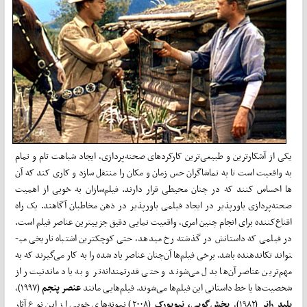
یکی از آشکارترین و طبیعی­‌ترین کارکرد­های صحنه‌­پردازی، ایجاد شباهت تام و تمام
به واقعیت است تا به تماشاگران حس زمان و مکان را منتقل سازد و کاری کند که آن­‌
ها احساس کنند که در چنان محیطی قرار دارند. فیلم­‌سازان به خوبی از اهمیت
صحنه‌پردازی باورپذیر در ایجاد فیلمی باورپذیر در ذهن مخاطبان آگاهند. یک راه
اقناع­‌کننده برای انجام چنین امری، واقعیت نمایی دقیق جزیی­ترین عناصر فیلم است.
در فیلمی که داستانش در گذشته رخ می­دهد، حتی کوچک­ترین اشتباه تاریخی می­
تواند تکان­دهنده باشد. برخی فیلم­‌ها آن‌چنان عناصر یاد شده را به کار می­‌گیرند که به
مهم­‌ترین عناصر آن‌ها بدل می­‌شوند و حتی قدرتمندانه‌­تر و به یاد ماندنی­ت‌ر از
شخصیت‌­ها یا خط داستانی این فیلم‌­ها می‌­شوند. فیلم­‌هایی مانند
عنصر پنجم
(۱۹۹۷)،
بلید رانر
(۱۹۸۲)،
بخش‌گویی
، نیویورک
(۲۰۰۸) نمونه‌­های خوبی از این نوع آثار