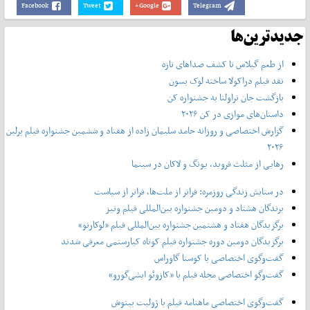
Facebook
Tweet
Google+
Telegram
جدیدترین‌ها
از طعم گیلاس تا کشف صداهای تازه
نقد فیلم دراکولا ساخته لوک بسون
بازگشت جان تراولتا به جشنواره کن
داستان‌های موازی در کن ۲۰۲۶
گزارش اختصاصی و روزانه حامد سلیمان زاده از هفتاد و‌ ششمین جشنواره فیلم برلین
۲۰۲۶
رهایی از مثلث فروید، یونگ و لاکان در سینما
در ستایش زندگی روزمره: فراتر از ملت‌ها، فراتر از سیاست
برندگان هشتاد و دومین جشنواره بین‌المللی فیلم ونیز
برگزیدگان هفتاد و هشتمین جشنواره بین‌المللی فیلم «لوکارنو»
برگزیدگان دومین دوره جشنواره فیلم کوتاه کیارستمی معرفی شدند
گفت‌وگوی اختصاصی با کوستا گاوراس
گفت‌وگو اختصاصی مجله فیلم با «کازوئو ایشی‌گورو»
گفت‌وگوی اختصاصی ماهنامه فیلم با ژولیت بینوش