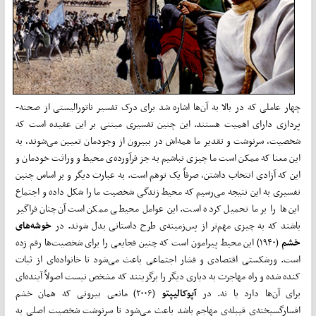
چهار عاملی که در بالا به آن‌­ها اشاره شد برای درک تفسیر ناتورالیستی از صحنه‌­
پردازی دارای اهمیت هستند. این چنین تفسیری مبتنی بر این عقیده است که
شخصیت، سرنوشت و تقدیر ما همه­‌اش در ببیرون از وجودمان تعیین می‌­شوند، به
این معنا که ممکن است ما چیزی نباشیم به جز فرآورده‌ی محیط و وراثت خودمان و
این که آزادی انتخاب داشتن، صرفاً یک توهم است. به عبارت دیگر و بر اساس چنین
تفسیری به این نتیجه می­‌رسیم که محیط زندگی شخصیت ما را شکل داده و اجتماع
این‌ها را بر ما تحمیل کرده است. این عوامل محیطی ممکن است آن­‌چنان فراگیر
باشند که به چیزی مهم­‌تر از پس‌­زمینه‌ی طرح داستانی بدل شوند. در
خوشه­‌های
خشم
(۱۹۴۰) این محیط پیرامون است که چنین فجایعی را برای شخصیت­‌ها رقم زده
است. ورشکستی اقتصادی و فشار اجتماعی باعث می‌شود تا خانواده‌­ای از ثبات
کنده شده و راه مهاجرت به دیاری دیگر را برگزینند که مشخص نیست اصولاً آینده­‌ای
برای آن‌­ها دارد یا نه. در
آپوکالیپتو
(۲۰۰۶) مانعی بیرونی که همان خشم
افسارگسیخته‌ی قیبله‌ی مهاجم باشد باعث می­‌شود تا سرنوشت شخصیت اصلی به