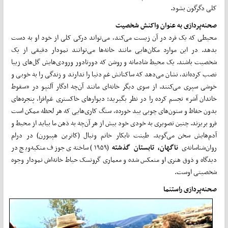
کلی دگرگون بشود.
صحنه­‌پردازی به عنوان واکنش شخصیت
محیطی که یک فرد در آن زیست می‌­کند، می‌­تواند درکی کلی از خود او به دست
بدهد. در این موارد مکان­‌هایی مانند خانه‌­ها می‌توانند نمودار دقیقی از یک
شخصیت باشند. یک محیط شادمانه و روشن که دورتادور ورودی‌هایش گل‌­های زیبا
نصب کرده‌­اند، نشان می‌­دهد که ساکنانش غم دنیا را ندارند و زندگی را به خوبی و
خوشی سپری می­‌کنند. از سوی دیگر خانه‌­ای مانند آن­‌چه ادگار آلن­پو در «سقوط
خاندان آشر» تجسم کرده را در نظر بگیرید: دیوارهای خاکستری غم­‌افزا، پنجره‌­های
بدون حفاظ و ستون‌­های چوبی بید خورده، سنگ­ کاری‌هایی که هر لحظه ممکن است
فرو بریزند. چنین تصویری به خودی خود بیش از هر آن­‌چه به ذهن ما بیاید از محیط و
آدم­‌هایش سخن می­‌گوید. طینت نابکار خانم ونبال (کاترین هپبورن) در درام
روان‌شناسانه‌ی
ناگهان،
تابستان گذشته
(۱۹۵۹) ساخته‌ی جوزف منکیه‌­ویچ در
دیدگاه و ذوق هنری او منعکس شده و معماری گروتسک حیاط خانه‌­اش نمودار وجوه
شخصیتی اوست.
صحنه‌­پردازی راست­نما