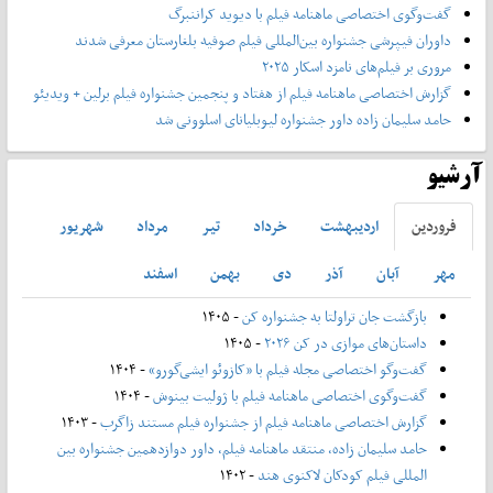
گفت‌وگوی اختصاصی ماهنامه فیلم با دیوید کراننبرگ
داوران فیپرشی جشنواره بین‌المللی فیلم صوفیه بلغارستان معرفی شدند
مروری بر فیلم‌های نامزد اسکار ۲۰۲۵
گزارش اختصاصی ماهنامه فیلم از هفتاد و پنجمین جشنواره فیلم برلین + ویدیئو
حامد سلیمان زاده داور جشنواره لیوبلیانای اسلوونی شد
آرشیو
فروردين
ارديبهشت
خرداد
تير
مرداد
شهريور
مهر
آبان
آذر
دی
بهمن
اسفند
بازگشت جان تراولتا به جشنواره کن
- ۱۴۰۵
داستان‌های موازی در کن ۲۰۲۶
- ۱۴۰۵
گفت‌وگو اختصاصی مجله فیلم با «کازوئو ایشی‌گورو»
- ۱۴۰۴
گفت‌وگوی اختصاصی ماهنامه فیلم با ژولیت بینوش
- ۱۴۰۴
گزارش اختصاصی ماهنامه فیلم از جشنواره فیلم مستند زاگرب
- ۱۴۰۳
حامد سلیمان زاده، منتقد ماهنامه فیلم، داور دوازدهمین جشنواره بین
المللی فیلم کودکان لاکنوی هند
- ۱۴۰۲