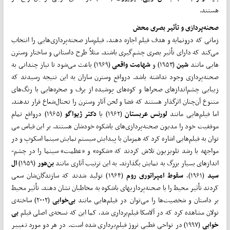
هستند.
صحنه‌­پردازی و تأثیر بصری محض
زمانی که درونمایه و هدف فیلم اجازه دهند، فیلم‌­ساز صحنه‌­پردازی­‌هایی را انتخاب
می­‌کند که دارای تأثیر بصری چشم‌گیری باشند. مثلاً طرح داستانی و ساختار وسترن­‌
هایی مانند
شین
(۱۹۵۳) و
شهامت واقعی
(۱۹۶۹) باعث می‌­شود تا نیاز چندانی به
صحنه­‌پردازی وجود نداشته باشد. درواقع وسترن سازان به این نتیجه رسیدند که
زیبایی چشم­‌انداز­های صحراها و کوه‌­های پوشیده از برف و صخره‌­هایی با رنگ‌­های
متنوع آن‌­چنان اثرگذار هستند که فضا و لحن آثار وسترن را تحت­ال‌شعاع قرار ندهند.
اما فیلم‌­هایی مانند
لورنس عربستان
(۱۹۶۲) یا
دکتر ژیواگو
(۱۹۶۵) درواقع تمام
موفقیت خود را مدیون صحنه‌­پردازی­‌های باشکوه خودشان هستند. بر این قیاس می­‌
توان به فیلم‌­هایی اشاره کرد که همزمان با پیدایش سیستم نمایش سینما اسکوپ و در
مواجهه با رشد تلویزیون تلاش کردند که «شکوه» و «عظمت» سینما را در چشم‌­
انداز­های بسیار بزرگ به نمایش بگذارند. به این ترتیب آثاری مانند
بن­‌هور
(۱۹۵۹)
ال
سید
(۱۹۶۱)،
سقوط امپراتوری روم
(۱۹۶۴) تولید شدند که سازندگان‌شان سعی
کردند تأثیر محیط را با صحنه‌­پردازی­های باشکوه به مخاطبان نشان دهند. تأثیر محیط
بر داستان و شخصیت‌­ها را می­‌توان در فیلم‌هایی مانند
بی‌­خوابی
(۲۰۰۲) ساخته‌ی
نولان مشاهده کرد که در آلاسکا فیلم‌­برداری شد، کما این که نسخه‌ی اصلی فیلم
بی­‌
خوابی
(۱۹۹۷) در نواحی قطبی نروژ فیلم­‌برداری شده است. در هر دو مورد تغییر