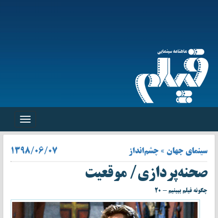
Toggle
navigation
سینمای جهان » چشم‌انداز
۱۳۹۸/۰۶/۰۷
صحنه‌پردازی/ موقعیت
چگونه فیلم ببینیم - ۲۰