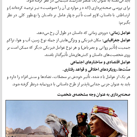
باید فی‌­نفسه به عنوان یک عنصر قدرتمند سینمایی در نظر گرفته شود.
برای بررسی صحنه‌­پردازی (که در مواردی آن را «موقعیت» نیز ترجمه کرده‌­اند) و
ارتباطش با داستان،‌ لازم است تأثیر چهار عامل بر داستان را به­طور کلی در نظر
بگیریم:
عوامل زمانی:
دوره‌ی زمانی که داستان در طول آن رخ می­‌دهد.
عوامل جغرافیایی
: مکان فیزیکی و ویژگی­‌هایش از جمله نوع زمین، آب و هوا، تراکم
جمعیت (تأثیر روانی و بصری­اش) و هر نوع عوامل فیزیکی دیگر که ممکن است بر
روی شخصیت‌­های داستان و کنش‌­­های‌شان تأثیرگذار باشند.
عوامل اقتصادی و ساختارهای اجتماعی
سنّت‌­ها، رویکرد­های اخلاقی و قواعد رفتاری.
هر یک از عوامل یاد شده، تأثیر خودش بر معضلات، تضاد­ها و منش افراد را دارد و
باید به عنوان جزیی جدایی‌ناپذیر از طرح داستانی یا درونمایه درنظر گرفته شود.
صحنه‌­پردازی به عنوان وجه مشخصه‌ی شخصیت