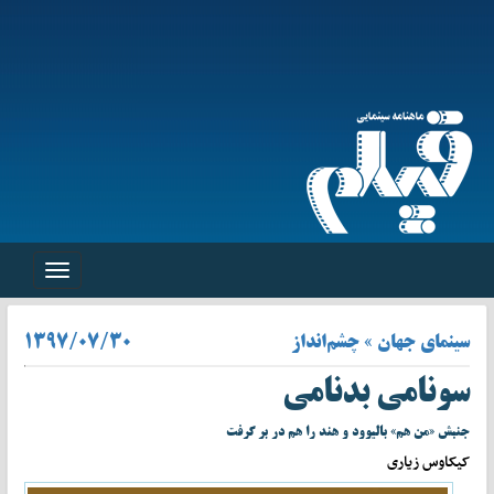
Toggle
navigation
سینمای جهان » چشم‌انداز
۱۳۹۷/۰۷/۳۰
سونامی بدنامی
جنبش «من هم» بالیوود و هند را هم در بر گرفت
کیکاوس زیاری