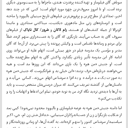
سوباش گای فیلم‌ساز و تهیه‌کننده پرقدرت هندی، ماجراها را به سمت‌وسوی دیگری
برده است. او تا امروز معروف‌ترین چهره مورد اتهام است؛ کسی که در چند دهه
اخیر، تعدادی از مطرح‌ترین و پرفروش‌ترین فیلم‌های تاریخ سینمای بالیوود را ساخته
است و ابرستاره‌های زنی مثل مادهوری دیکشیت، میناکشی سشادری و مانیشا
کویرالا از جمله کشف‌های او هستند.
رام لاکان
و
شرور
/
کال نایاک
از فیلم‌های
معروف گای به حساب‌ می‌آیند. بازیگری که گای را به دست‌درازی متهم کرده، فعلاً
برای مردم و رسانه‌ها ناشناس است و وکیلش پرونده را پیش می‌برد. از آن‌جا که گای
مدیر و مؤسس یک مدرسه فیلم در شهر بمبئی است، اتهام علیه او‌ می‌تواند روی
ادامه کار این مدرسه تأثیر زیادی بگذارد. واکنش گای به اتهام مطرح‌شده جالب
است. او جنبش «من هم» را یک بازی‌ می‌داند که این روزها مد است و همه‌
می‌خواهند درباره‌اش حرف بزنند: «این خیلی بد و غم‌انگیزست که جنبش «من هم»
به صورت یک مد درآمده و به افراد سرشناس اتهام‌ می‌زند. کسانی‌ می‌آیند و
داستان‌هایی از گذشته تعریف‌ می‌کنند که میزان درستی‌شان مشخص نیست و باید
به آن‌ها با دیده‌ی تردید نگاه کرد. من به نوبه خودم، تمام این ادعاها و اتهامات را رد و
تکذیب‌ می‌کنم.»
اما دامنه جنبش «من هم» به عرصه فیلم‌سازی و بالیوود محدود نمی‌شود! کمی بعد
از شکایت بازیگران زن از دست‌اندرکاران سینمایی، حداقل شش زن ام. جی. اکبر
سیاستمدار سرشناس کشور را متهم کرده‌اند. به گفته آن‌ها، او زمانی روزنامه‌نگار و