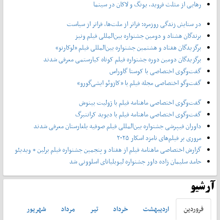
رهایی از مثلث فروید، یونگ و لاکان در سینما
در ستایش زندگی روزمره: فراتر از ملت‌ها، فراتر از سیاست
برندگان هشتاد و دومین جشنواره بین‌المللی فیلم ونیز
برگزیدگان هفتاد و هشتمین جشنواره بین‌المللی فیلم «لوکارنو»
برگزیدگان دومین دوره جشنواره فیلم کوتاه کیارستمی معرفی شدند
گفت‌وگوی اختصاصی با کوستا گاوراس
گفت‌وگو اختصاصی مجله فیلم با «کازوئو ایشی‌گورو»
گفت‌وگوی اختصاصی ماهنامه فیلم با ژولیت بینوش
گفت‌وگوی اختصاصی ماهنامه فیلم با دیوید کراننبرگ
داوران فیپرشی جشنواره بین‌المللی فیلم صوفیه بلغارستان معرفی شدند
مروری بر فیلم‌های نامزد اسکار ۲۰۲۵
گزارش اختصاصی ماهنامه فیلم از هفتاد و پنجمین جشنواره فیلم برلین + ویدیئو
حامد سلیمان زاده داور جشنواره لیوبلیانای اسلوونی شد
آرشیو
فروردين
ارديبهشت
خرداد
تير
مرداد
شهريور