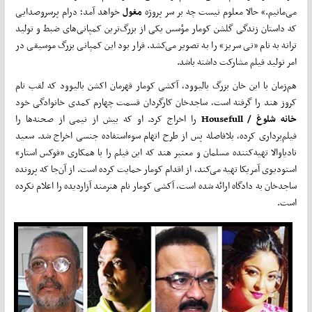
می‌مانیم.» حالا معلوم نیست چه بر سر پروژه
مغول
خواهد آمد؛ درام پرسروصدایی
که داستان زندگی گلشن کومار مؤسس یکی از بزرگ‌ترین کمپانی‌های ضبط و تولید
ترانه به نام «تی سریز» را به تصویر‌ می‌کشد. قرار بود این کمپانی بزرگ موسیقی در
امر تولید فیلم مشارکت داشته باشد.
هم‌زمان با این خان بزرگ بالیوود، آکشی کومار قهرمان اکشن بالیوود که لقب تام
کروز هند را گرفته است، ساجدخان کارگردان قسمت چهارم کمدی خانوادگی خود
خانه شلوغ /
Housefull
را اخراج کرد. او که بیش از نیمی از صحنه‌ها را
فیلم‌برداری کرده، بلافاصله پس از طرح اتهام سوءاستفاده جنسی اخراج شد. سعید
نادیاوالا تهیه‌کننده مسلمان و معتبر هند که این فیلم را با همکاری «فوکس استار»
استودیوی آمریکا تهیه‌ می‌کند، از اقدام کومار حمایت کرده است. از آن‌جا که پرونده
ساجدخان به دادگاه ارائه شده است، آکشی کومار نام هنرمند آزاردیده را اعلام نکرده
است.