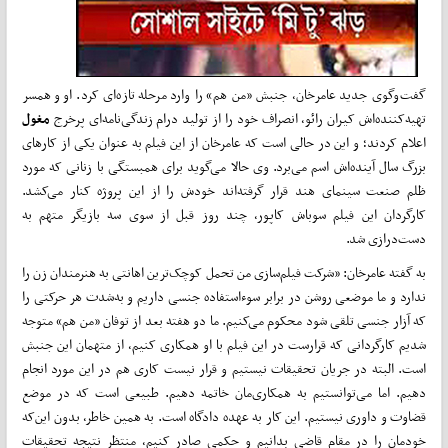
گفت‌وگوی جدید عامرخان، جنبش «من هم» را وارد مرحله تازه‌ای کرد. او و همسر
تهیه‌کننده‌اش کیران رائو، انصراف خود را از تولید درام زندگی‌نامه‌ای پرخرج
مغول
اعلام کردند؛ و این در حالی است که عامرخان از این فیلم به عنوان یکی از کارهای
بزرگ سال آینده‌اش اسم‌ می‌برد. وی حالا‌ می‌گوید برای همبستگی با زنانی که مورد
ظلم صنعت سینمای هند قرار گرفته‌اند خودش را از این پروژه کنار‌ می‌کشد.
کارگردان این فیلم سوباش کاپور، چند روز قبل از سوی سه بازیگر متهم به
دست‌درازی شد.
به گفته عامرخان: «شرکت فیلم‌سازی من تحمل کوچک‌ترین اهانتی به هنرمندان زن را
ندارد و ما موضعی روشن در برابر سوءاستفاده جنسی داریم و به‌شدت هر حرکتی را
که آزار جنسی تلقی شود محکوم‌ می‌کنیم. ما دو هفته بعد از توفان «من هم» متوجه
شدیم کارگردانی که قرارست در این فیلم با او همکاری کنیم، از متهمان این جنبش
است. البته در جریان تحقیقات نیستیم و قرار نیست کاری هم در این مورد انجام
دهیم. اما‌ می‌توانستیم به همکاری‌مان خاتمه دهیم. طبیعی است که در موضع
قضاوت و داوری نیستیم. این کار به عهده دادگاه است. به همین خاطر، بدون این‌که
خودمان را در مقام قاضی بدانیم و حکمی صادر کنیم، منتظر نتیجه تحقیقات‌