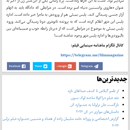
سردبیر بود، دست به این کارها زده است. پریا رامانی یکی از این شش زن از اکبر به
عنوان «هاروی واینستین دنیا» اسم برده است. در شرایطی که دادگاه باید به اتهام
آزار جنسی رسیدگی کند، پلیس بمبئی هم از ورودش به ماجرا خبر داده است. اداره
پلیس این شهر اعلام کرده است که به پرونده تانوشری دوتا رسیدگی می‌کند. ورود
پلیس بمبئی به موضوع در شرایطی است که از دیرباز رابطه خوب و صمیمانه‌ای بین
بالیوودی‌ها و اداره پلیس شهر وجود نداشته است!
کانال تلگرام ماهنامه سینمایی فیلم:
https://telegram.me/filmmagazine
Facebook
Tweet
Google+
Telegram
جدیدترین‌ها
از طعم گیلاس تا کشف صداهای تازه
نقد فیلم دراکولا ساخته لوک بسون
بازگشت جان تراولتا به جشنواره کن
داستان‌های موازی در کن ۲۰۲۶
گزارش اختصاصی و روزانه حامد سلیمان زاده از هفتاد و‌ ششمین جشنواره فیلم برلین
۲۰۲۶