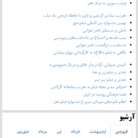
فرصت سوزی به سبک فجر
تخریب نمادین گریفین و بازی با حافظه تاریخی یک ملت
نهمین جشنواره بین المللی فیلم شهر
تاملی بر سینمای ناصر تقوایی
بمب فلسفه و اجتماع در یادداشت‌های زیرزمینی
به مناسبت درگذشت ناصر تقوایی
نگاهی به فیلم «کلاغ» به کارگردانی بهرام بیضایی
کمدی حیوانی، آژانس‌دار خلاق و سریال «سووشون»
نقدی بر فیلم زن و بچه
نقدی بر فیلم پیر پسر
اعتراض مدیر مجله فیلم به تخریب چاپخانه گل‌آذین
هفته فرهنگی روسیه در ایران
اعلام نامزدهای سودای سیمرغ جشنواره فیلم فجر
آرشیو
فروردين
ارديبهشت
خرداد
تير
مرداد
شهريور