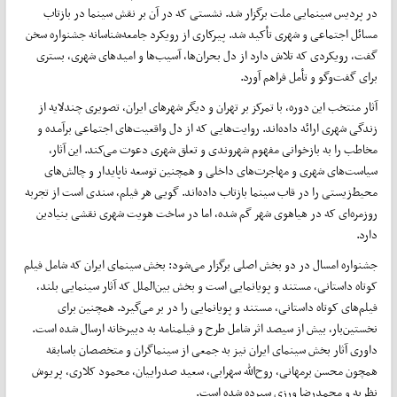
در پردیس سینمایی ملت برگزار شد. نشستی که در آن بر نقش سینما در بازتاب
مسائل اجتماعی و شهری تأکید شد. پیرکاری از رویکرد جامعه‌شناسانه جشنواره سخن
گفت، رویکردی که تلاش دارد از دل بحران‌ها، آسیب‌ها و امیدهای شهری، بستری
برای گفت‌وگو و تأمل فراهم آورد.
آثار منتخب این دوره، با تمرکز بر تهران و دیگر شهرهای ایران، تصویری چندلایه از
زندگی شهری ارائه داده‌اند. روایت‌هایی که از دل واقعیت‌های اجتماعی برآمده و
مخاطب را به بازخوانی مفهوم شهروندی و تعلق شهری دعوت می‌کند. این آثار،
سیاست‌های شهری و مهاجرت‌های داخلی و همچنین توسعه ناپایدار و چالش‌های
محیط‌زیستی را در قاب سینما بازتاب داده‌اند. گویی هر فیلم، سندی است از تجربه
روزمره‌ای که در هیاهوی شهر گم شده، اما در ساخت هویت شهری نقشی بنیادین
دارد.
جشنواره امسال در دو بخش اصلی برگزار می‌شود: بخش سینمای ایران که شامل فیلم
کوتاه داستانی، مستند و پویانمایی است و بخش بین‌الملل که آثار سینمایی بلند،
فیلم‌های کوتاه داستانی، مستند و پویانمایی را در بر می‌گیرد. همچنین برای
نخستین‌بار، بیش از سیصد اثر شامل طرح و فیلمنامه به دبیرخانه ارسال شده‌ است.
داوری آثار بخش سینمای ایران نیز به جمعی از سینماگران و متخصصان باسابقه
همچون محسن برمهانی، روح‌الله سهرابی، سعید صدراییان، محمود کلاری، پریوش
نظریه و محمدرضا ورزی سپرده شده است.