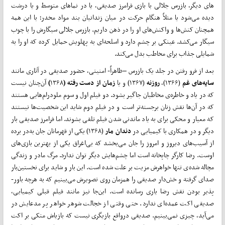
های دیگر، بازرس جلالی با بازی فرامرز صدیقی، یا در نماهای متوسط و یا درشت
دیده می­‌شود یا مثلاً ‌هنگام حرکت در میان زندانیان بند مواد مخدر؛ با این همه
همچنان کنش‌ها و واکنش‌های او را در ذهن داریم. بازرس جلالی سیگارش را با چوب
سیگار می­‌کشد. عینکی بر چشم دارد و اسلحه­‌ای به پهلویش حمایل کرده که او را به
شمایلی جذاب برای مخاطب بدل می‌­کند.
بعد از فرو رفتن در جلد یک بازرس –ظاهراً- امنیتی، حضور صدیقی در آثاری مانند
سایه‌­های غم
(۱۳۶۶)،
روزنه
(۱۳۶۷) و یا
زمان از دست رفته (
۱۳۶۸
)
آن­­‌چنان نیست
که در یاد و خاطره‌ی مخاطبان جاگیر بشود. دو فیلم اول و سوم ملودرام‌­هایی هستند
که در آن‌­ها نقش زنان برجسته‌­تر است و در فیلم دوم شاید این شخصیت‌­ها نیستند
که معیار و محکی برای به یاد ماندنی شدن فیلم تلقی بشوند. اما فرامرز صدیقی بار
دیگر و در همکاری با کیمیایی در
دندان مار
(۱۳۶۸) یکی از قهرمانان جان به‌در برده
از آسیب­‌های دیروز و امروز را جان می‌­بخشد که بی‌­اغراق یکی از بهترین بازی­‌های
اوست. رضا کارگر چاپخانه است اما چشم­‌هایش دیگر توان ندارد. مرگ مادر و زندگی
مچاله شده‌ی تنها خواهرش مزیت بر علت شده است. این بار و شاید برای نخستین‌بار
صدای گرفته و خش­‌دار صدیقی را همزمان روی تصویرش می­‌بینیم که به هرچه باور­
پذیر بودن نقش رضا یاری رسانده است. این­‌جا نیز مانند فیلم قبلی کیمیایی،
صدیقی اکت عمده‌­ای ندارد. حتی وقتی از خجالت شوهر خواهر پر مدعایش در
می‌آید، چیزی نمی‌­بینیم. صدیقی درواقع بازیگری نیست که بازی­اش متکی بر اکت