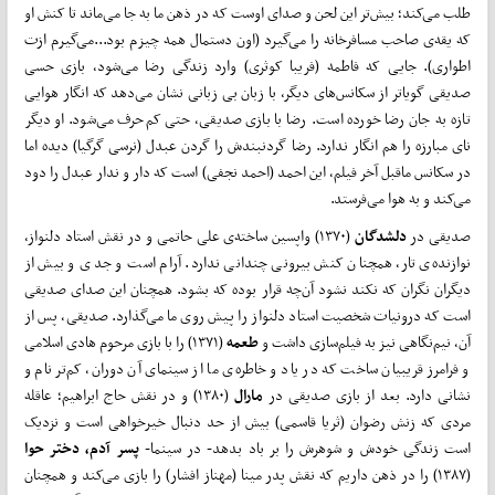
طلب می‌­کند؛ بیش‌­تر این لحن و صدای اوست که در ذهن ما به جا می­‌ماند تا کنش او
که یقه‌ی صاحب مسافرخانه را می­‌گیرد (اون دستمال همه چیزم بود...می‌گیرم ازت
اطواری). جایی که فاطمه (فریبا کوثری) وارد زندگی رضا می‌­شود، بازی حسی
صدیقی گویاتر از سکانس‌­های دیگر، با زبان بی زبانی نشان می­‌دهد که انگار هوایی
تازه به جان رضا خورده است. رضا با بازی صدیقی، حتی کم‌­حرف می‌­شود. او دیگر
نای مبارزه را هم انگار ندارد. رضا گردنبندش را گردن عبدل (نرسی گرگیا) دیده اما
در سکانس ماقبل آخر فیلم، این احمد (احمد نجفی) است که دار و ندار عبدل را دود
می‌­کند و به هوا می‌­فرستد.
صدیقی در
دلشدگان
(۱۳۷۰) واپسین ساخته‌ی علی حاتمی و در نقش استاد دلنواز،
نوازنده‌ی تار، همچنان کنش بیرونی چندانی ندارد. آرام است و جدی و بیش از
دیگران نگران که نکند نشود آن­‌چه قرار بوده که بشود. همچنان این صدای صدیقی
است که درونیات شخصیت استاد دلنواز را پیش روی ما می­‌گذارد. صدیقی، پس از
آن، نیم‌نگاهی نیز به فیلم‌­سازی داشت و
طعمه
(۱۳۷۱) را با بازی مرحوم هادی اسلامی
و فرامرز قریبیان ساخت که در یاد و خاطره‌ی ما از سینمای آن دوران، کم‌­تر نام و
نشانی دارد. بعد از بازی­ صدیقی در
مارال
(۱۳۸۰) و در نقش حاج ابراهیم؛ عاقله
مردی که زنش رضوان (ثریا قاسمی) بیش از حد دنبال خیرخواهی است و نزدیک
است زندگی خودش و شوهرش را بر باد بدهد- در سینما-
پسر آدم، دختر حوا
(۱۳۸۷) را در ذهن داریم که نقش پدر مینا (مهناز افشار) را بازی می­‌کند و همچنان