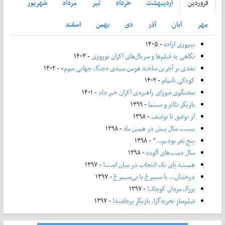
فروردين
ارديبهشت
خرداد
تير
مرداد
شهريور
مهر
آبان
آذر
دی
بهمن
اسفند
پیروزی اراده
- ۱۴۰۵
نگاهی به فیلم‌ها و سریال‌های اکران نوروزی
- ۱۴۰۳
نقدی بر آخرین ساخته هومن سیدی «جنگ جهانی سوم»
- ۱۴۰۲
کودکی ناتمام
- ۱۴۰۲
سخنگوی شورای راهبردی اکران خبر داد
- ۱۴۰۱
بازیگر تئاتر و سینما
- ۱۳۹۹
از توفیق تا توقیف
- ۱۳۹۸
بیست سال پیش در همین ماه
- ۱۳۹۸
پنج نفر بودیم...*
- ۱۳۹۸
سال دست‌های آلوده
- ۱۳۹۸
همیشه پای یک انتخاب در میان است!
- ۱۳۹۷
درخشان... با سیمرغ یا بی‌سیمرغ
- ۱۳۹۷
بزرگ مردان کوچک!
- ۱۳۹۷
فیلم‌سازِ تجربه‌گرا، بازیگرِ پرحاشیه!
- ۱۳۹۷