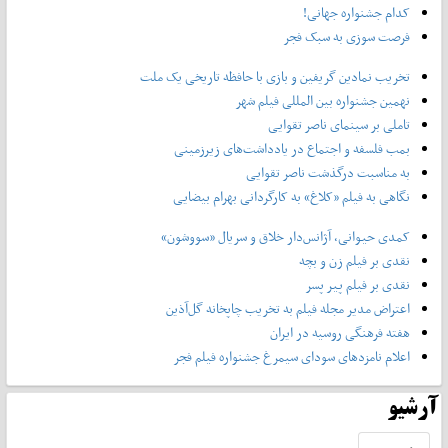
کدام جشنواره جهانی!
فرصت سوزی به سبک فجر
تخریب نمادین گریفین و بازی با حافظه تاریخی یک ملت
نهمین جشنواره بین المللی فیلم شهر
تاملی بر سینمای ناصر تقوایی
بمب فلسفه و اجتماع در یادداشت‌های زیرزمینی
به مناسبت درگذشت ناصر تقوایی
نگاهی به فیلم «کلاغ» به کارگردانی بهرام بیضایی
کمدی حیوانی، آژانس‌دار خلاق و سریال «سووشون»
نقدی بر فیلم زن و بچه
نقدی بر فیلم پیر پسر
اعتراض مدیر مجله فیلم به تخریب چاپخانه گل‌آذین
هفته فرهنگی روسیه در ایران
اعلام نامزدهای سودای سیمرغ جشنواره فیلم فجر
آرشیو