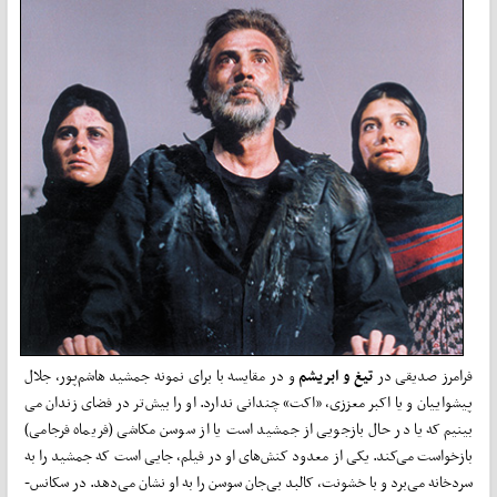
فرامرز صدیقی در
تیغ و ابریشم
و در مقایسه با برای نمونه جمشید هاشم‌­پور، جلال
پیشواییان و یا اکبر معززی، «اکت» چندانی ندارد. او را بیش‌­تر در فضای زندان می­‌
بینیم که یا در حال بازجویی از جمشید است یا از سوسن مکاشی (فریماه فرجامی)
بازخواست می­‌کند. یکی از معدود کنش­‌های او در فیلم، جایی است که جمشید را به
سردخانه می­‌برد و با خشونت، کالبد بی‌جان سوسن را به او نشان می­‌دهد. در سکانس‌­