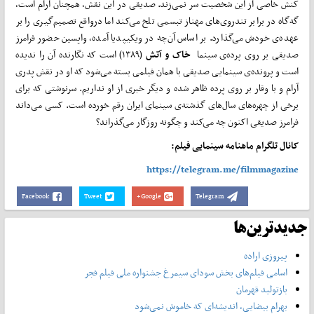
کنش خاصی از این شخصیت سر نمی‌­زند. صدیقی در این نقش، همچنان آرام است،
گه‌گاه در برابر تندروی­‌های مهناز تبسمی تلخ می­‌کند اما درواقع تصمیم­­‌گیری را بر
عهده‌ی خودش می‌­گذارد. بر اساس آن­‌چه در ویکی­پدیا آمده، واپسین حضور فرامرز
صدیقی بر روی پرده‌ی سینما
خاک و آتش
(۱۳۸۹) است که نگارنده آن را ندیده
است و پرونده‌ی سینمایی صدیقی با همان فیلمی بسته می‌­شود که او در نقش پدری
آرام و با وقار بر روی پرده ظاهر شده و دیگر خبری از او نداریم. سرنوشتی که برای
برخی از چهره­‌های سال‌­های گذشته‌ی سینمای ایران رقم خورده است. کسی می­‌داند
فرامرز صدیقی اکنون چه می‌­کند و چگونه روزگار می‌­گذراند؟
کانال تلگرام ماهنامه سینمایی فیلم:
https://telegram.me/filmmagazine
Facebook
Tweet
Google+
Telegram
جدیدترین‌ها
پیروزی اراده
اسامی فیلم‌های بخش سودای سیمرغ جشنواره‌ ملی فیلم فجر
بازتولید قهرمان
بهرام بیضایی، اندیشه‌ای که خاموش نمی‌شود