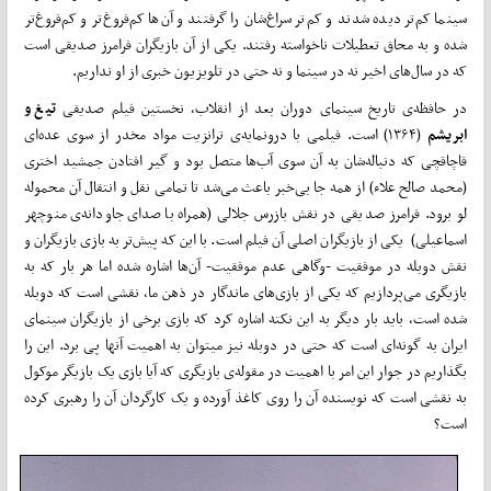
سینما کم‌­تر دیده شدند و کم‌­تر سراغ‌شان را گرفتند و آن‌­ها کم‌­فروغ‌­تر و کم‌­فروغ‌­تر
شده و به محاق تعطیلات ناخواسته رفتند. یکی از آن بازیگران فرامرز صدیقی است
که در سال­‌های اخیر نه در سینما و نه حتی در تلویزیون خبری از او نداریم.
در حافظه‌ی تاریخ سینمای دوران بعد از انقلاب، نخستین فیلم صدیقی
تیغ و
ابریشم
(۱۳۶۴) است. فیلمی با درونمایه‌ی ترانزیت مواد مخدر از سوی عده‌­ای
قاچاقچی که دنباله‌­شان به آن سوی آب‌­ها متصل بود و گیر افتادن جمشید اختری
(محمد صالح علاء) از همه جا بی‌­خبر باعث می‌­شد تا تمامی نقل و انتقال آن محموله
لو برود. فرامرز صدیقی در نقش بازرس جلالی (همراه با صدای جاودانه‌ی منوچهر
اسماعیلی) یکی از بازیگران اصلی آن فیلم است. با این که پیش‌­تر به بازی بازیگران و
نقش دوبله در موفقیت -‌وگاهی عدم موفقیت‌- آن­‌ها اشاره شده اما هر بار که به
بازیگری می­‌پردازیم که یکی از بازی‌­های ماندگار در ذهن ما، نقشی است که دوبله
شده است، باید بار دیگر به این نکته اشاره کرد که بازی برخی از بازیگران سینمای
ایران به گونه‌­ای است که حتی در دوبله نیز می­توان به اهمیت آن­ها پی برد. این را
بگذاریم در جوار این امر با اهمیت در مقوله‌ی بازیگری که آیا بازی یک بازیگر موکول
به نقشی است که نویسنده آن را روی کاغذ آورده و یک کارگردان آن را رهبری کرده
است؟