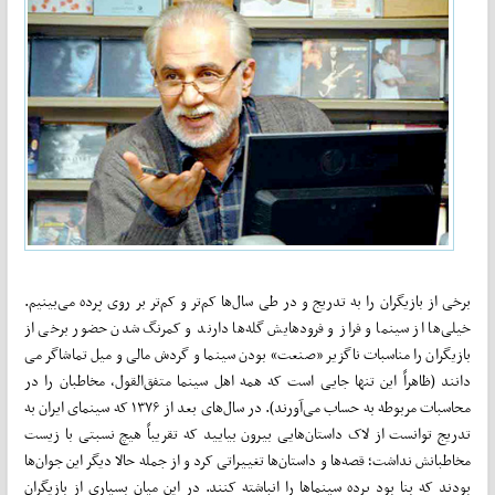
برخی از بازیگران را به تدریج و در طی سال­‌ها کم‌­تر و کم‌­تر بر روی پرده می­‌بینیم.
خیلی‌­ها از سینما و فراز و فرود­هایش گله­‌ها دارند و کم­رنگ شدن حضور برخی از
بازیگران را مناسبات ناگزیر «صنعت» بودن سینما و گردش مالی و میل تماشاگر می­‌
دانند (ظاهراً این تنها جایی است که همه اهل سینما متفق­‌القول، مخاطبان را در
محاسبات مربوطه به حساب می‌­آورند). در سال‌­های بعد از ۱۳۷۶ که سینمای ایران به
تدریج توانست از لاک داستان­‌هایی بیرون بیایید که تقریباً هیچ نسبتی با زیست
مخاطبانش نداشت؛ قصه­‌ها و داستان‌­ها تغییراتی کرد و از جمله حالا دیگر این جوان­‌ها
بودند که بنا بود پرده سینماها را انباشته کنند. در این میان بسیاری از بازیگران