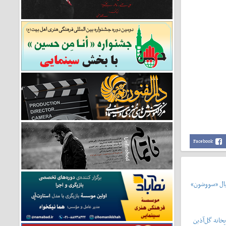
Facebook
یال «سووشون»
خانه گل‌آذین