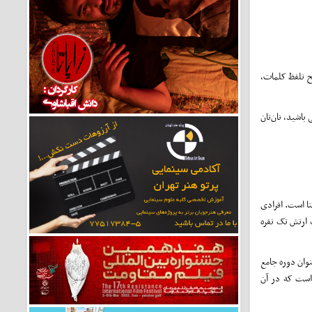
ح تلفظ کلمات،
باشید، نان‌تان
ا است. افرادی
 ارتش تک نفره
نوان دوره جامع
 است که در آن