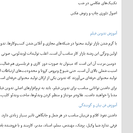
تکنیک‌های عکاسی در شب
اصول تئوری چاپ و رتوش عکس
آموزش تدوین فیلم
با گرم شدن بازار تولید محتوا در شبکه‌های مجازی و آنلاین شدن کسب‌وکارها، تدو
اولین ویژگی این رشته بازار کار مناسب آن است. اغلب تولیدات (ویدئویی، صوتی و
دومین مزیت آن این است که میتوان به صورت دور کاری و فریلنسری هم فعالیت کر
امنیت شغلی بالای آن است. حتی شیوع ویروس کرونا و محدودیت‌های ارتباطات اجتما
تولید محتوای حرفه‌ای می‌آورند که تدوین یکی از ارکان تولید محتوای حرفه‌ای اس
برای داشتن توانایی مناسب برای تدوین فیلم، باید به نرم‌افزارهای اصلی تدوین 
مدیا را خواهید داشت. علاوه‌بر مونتاژ و منظم کردن ویدئوها، ساخت ویدئو کلیپ،
آموزش فن بیان و گویندگی
داشتن نفوذ کلام و فن‌بیان مناسب در هر شغل و جایگاهی تاثیر بسیار زیادی دارد.
فرقی ندارد شما وکیل، پزشک، مهندس، معلم، استاد، مدیر، کارمند و یا فروشنده باش