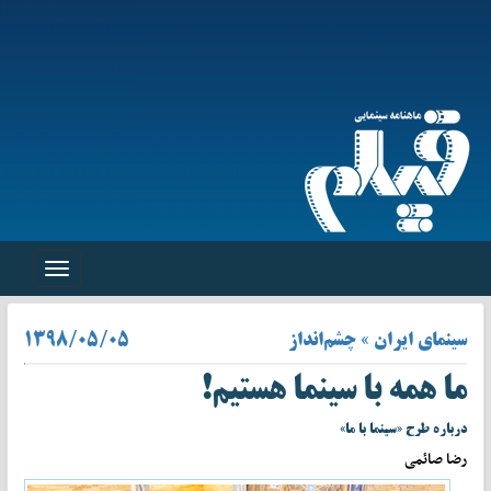
Toggle
navigation
سینمای ایران » چشم‌انداز
۱۳۹۸/۰۵/۰۵
ما همه با سینما هستیم!
درباره طرح «سینما با ما»
رضا صائمی