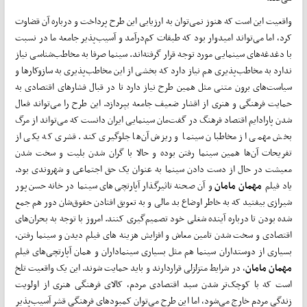
واقعیت این است که هنوز نمی‌توان به ارزیابی این طرح پرداخت و درباره آن قضاوت
کرد، اما می‌تواند امیدوار بود که طبقات کم‌درآمد و آسیب‌پذیر جامعه ما در نسبت
با دغدغه‌های سینمایی مورد توجه قرار گرفته‌اند. سینما صرفا به مخاطب‌شناسی نیاز
ندارد به مخاطب‌پذیری هم نیاز دارد که بخشی از این مخاطب‌پذیری به ساز‌و‌کارها و
سیاست‌های برون متنی مثل همین طرح نیاز دارد تا در قبال فشارهای اقتصادی به
حمایت فرهنگی و هنری از اقشار ضعیف جامعه بپردازد. این طرح را می‌تواند فعال
شدن پارادایم اقتصاد فرهنگ در گفت‌مان سینمایی ایران دانست که می‌تواند از مرگ
بخش مهمی از مخاطبان سینما و ریزش آن‌ها جلوگیری کند. قشری که یکی از
تفریحات آن‌ها همین سینما رفتن بوده و حالا با گران شدن بلیت و سخت شدن
معیشت در حال از دست دادن سینما به عنوان یک حق اجتماعی و شهروندی بود.
یاد فیلم
مهمان مامان
و آن صحنه تاثیر‌گذار آپارتچی‌های سینما در خانه حسن‌پور
شیرازی بیفتید که به خاطر اوضاع بد مالی و به تعویق افتادن حقوق‌شان دور هم جمع
شده بودن تا درباره آینده شغلی خود تصمیم‌گیری کنند. امروز با توجه به بحران‌های
اقتصادی و سخت شدن تامین معاش و افزایش هزینه های فیلم دیدن و سینما رفتن،
بسیاری از دوستداران سینما هم مثل بسیاری سینماداران و همان آپارتچی‌های فیلم
مهمان مامان
، در شرایط متزلزلی قراردارند و باید حمایت شوند. این یک واقعیت تلخ
است که با کوچک‌تر شدن سبد اقتصادی مردم، کالای فرهنگی هنری از اولویت
زندگی مردم خارج می‌شود، اما این طرح می‌توان کمبودهای فرهنگی قشر آسیب‌پذیر