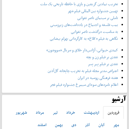
تخریب نمادین گریفین و بازی با حافظه تاریخی یک ملت
نهمین جشنواره بین المللی فیلم شهر
تاملی بر سینمای ناصر تقوایی
بمب فلسفه و اجتماع در یادداشت‌های زیرزمینی
به مناسبت درگذشت ناصر تقوایی
نگاهی به فیلم «کلاغ» به کارگردانی بهرام بیضایی
کمدی حیوانی، آژانس‌دار خلاق و سریال «سووشون»
نقدی بر فیلم زن و بچه
نقدی بر فیلم پیر پسر
اعتراض مدیر مجله فیلم به تخریب چاپخانه گل‌آذین
هفته فرهنگی روسیه در ایران
اعلام نامزدهای سودای سیمرغ جشنواره فیلم فجر
آرشیو
فروردين
ارديبهشت
خرداد
تير
مرداد
شهريور
مهر
آبان
آذر
دی
بهمن
اسفند