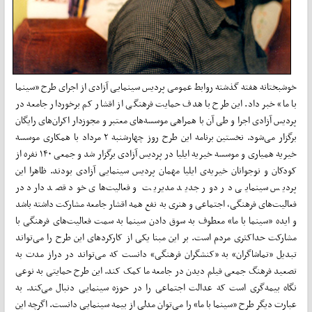
خوشبختانه هفته گذشته روابط عمومی پردیس سینمایی آزادی از اجرای طرح «سینما
با ما» خبر داد. این طرح با هدف حمایت فرهنگی از اقشار کم برخوردار جامعه در
پردیس آزادی اجرا و طی آن با همراهی موسسه‌های معتبر و مجوزدار اکران‌های رایگان
برگزار می‌شود. نخستین برنامه این طرح روز چهارشنبه ۲ مرداد با همکاری موسسه
خیریه همیاری و موسسه خیریه ایلیا در پردیس آزادی برگزار شد و جمعی ۱۴۰ نفره از
کودکان و نوجوانان خیریه‌ی ایلیا مهمان پردیس سینمایی آزادی بودند. ظاهرا این
پردیس سینمایی در دور جدید مدیریت و فعالیت‌های خود قصد دارد در
فعالیت‌های فرهنگی، اجتماعی و هنری به نفع همه اقشار جامعه مشارکت داشته باشد
و ایده «سینما با ما» معطوف به سوق دادن سینما به سمت فعالیت‌های فرهنگی با
مشارکت حداکثری مردم است. بر این مبنا یکی از کارکردهای این طرح را می‌تواند
تبدیل «تماشاگران» به «کنشگران فرهنگی» دانست که می‌تواند در دراز مدت به
تصعید فرهنگ جمعی فیلم دیدن در جامعه ما کمک کند. این طرح حمایتی به نوعی
نگاه بیمه‌گری است که عدالت اجتماعی را در حوزه سینمایی دنبال می‌کند. به
عبارت دیگر طرح «سینما با ما» را می‌توان مدلی از بیمه سینمایی دانست. اگرچه این