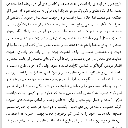
طرح هنوز در ابتدای راه است و نقاط ضعف و کاستی‌های آن در مرحله اجرا مشخص
نشده اما از نگاه نظری و تئوریک می‌تواند یک ایده نوآورانه تعریف شود که حتی اگر
خلاقانه هم نباشد اما اخلاق مدار است و در جهت حمایت از حقوق آن طیفی از
مصرف کنندگان سینما می‌پردازد که در حال حذف شدن از صف تماشاگران سینما
هستند. همچنین حضور خیریه‌ها و موسسات حامی در این طرح می‌تواند گامی موثر
در جهت شکل‌گیری تعاملات سازنده بین سازمان‌های مردم نهاد و نهادهای سینمایی
باشد و در واقع سینما را هم به دغدغه جدی جامعه مدنی بدل کند. این بعد ماجرا از
حیث جامعه‌شناسی سینمایی واجد اهمیت بوده و می‌تواند در راستای تقویت
فعالیت‌های مدنی در حوزره سینما و ارتباط آن با لایه‌های مختلفی از جامعه مدنی و
اقشار مردمی گوناگون، اقدامی کارآمد قلمداد شود. اولین گام اجرای طرح «سینما با
ما» شناسایی و همکاری با خیریه‌های معتبر و سرشناسی که افرادی را تحت پوشش
خود دارند، است. در گام بعدی افراد از طریق خیریه‌ها به سینما معرفی می‌شوند و
در روز و ساعت مشخص برای تماشای فیلم‌ها به صورت رایگان به سینما می‌آیند. در
این طرح فیلم‌ها به گونه‌ای انتخاب می شود که علاوه بر پر کردن اوقات فراغت،
سرگرم کننده و حامل پیام مثبتی برای مخاطبان باشد. بر اساس سیاست‌های صورت
گرفته «سینما با ما» در روزهای شنبه، یکشنبه و دوشنبه هر هفته به صورت متغیر
صبح‌ها یک سانس خود را به قشر کم برخوردار تحت پوشش خیریه ها اختصاص
می‌دهد و در صورت استقبال از این طرح تعداد سانس های نمایش فیلم افزایش پیدا
می‌کند.