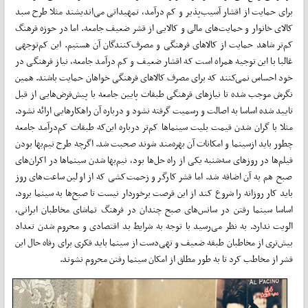
برای حمایت از اقشار آسیب‌پذیر و کم درآمد، تمهیداتی می‌اندیشند مثلا طرح سبد
کالای خانوار و حمایت‌های مالی و کالایی از قشر ضعیف جامعه. اما در حوزه فرهنگ
کم‌تر شاهد حمایت از کالاهای فرهنگی و مصرف‌کنندگان آن هستیم. این کم‌توجهی
غالبا با این توجیه همراه است که اقشار ضعیف و کم درآمد جامعه، نیاز فرهنگی در
خود احساس نمی‌کنند که برای مصرف کالاهای فرهنگی خواهان حمایت باشند. همین
نگرش موجب شده تا نیازهای فرهنگی طبقات پایین جامعه با پیش‌فرض‌هایی از قبل
تایید شده اساسا به اصالت و رسمیت گرفته نشود و درباره آن راهکارهایی ارائه نشود.
مثلا با گران شدن قیمت بلیت سینماها کم‌تر درباره این‌که طبقات کم‌درآمد جامعه
چطور باید ازسینما و امکانات آن بهره‌مند شوند صحبت شد. اگرچه طرح نیم‌بها بودن
فیلم‌ها در روزهای سه‌شنبه یکی از راه حل‌ها بود، نیم‌بها شدن سینماها در اکران‌های
صبح هم به آن اضافه شد. اما قشر کارگر و زحمت‌کشی که از اولین ساعت‌های روز
باید کار روزانه را شروع کند از این فرصت برخوردار نیست تا صبح‌ها به سینما برود.
اساسا سینما رفتن در سانس‌های صبح چندان در فرهنگ تماشای مخاطبان ایرانی،
الویت ندارد. به نظر می‌رسید با توجه به شرایط بد اقتصادی و محروم شدن تعداد
بیش‌تری از مخاطبان طبقه ضعیف و تهی‌دست از سینما باید فکری برای رفاه حال این
قشر از مخاطب کرد تا به طور مطلق از امکان سینما رفتن محروم نشوند.