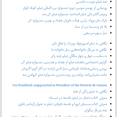
نقد فیلم دوست داشتنی
رونمایی از پوستر‌ سومین دوره جشنواره بین المللی فیلم کوتاه کوکِر
ونوس الکتریکی فیلم افتتاحیه جشنواره فیلم کن شد
پارک چان-ووک رئیس هیات داوران هفتاد و نهمین جشنواره کن
بلا تار و سینما پس از معنا
میل مبهم سرپیچی
نگاهی به فیلم اسمورفها: موزیک را قطع نکن
نگاهی به سریال خانواده‌هایی مثل خانواده ما
به مناسبت چهل و چهار سالگی فیلم بلید رانر
گزارش اختصاصی ماهنامه فیلم از هفتاد و هشتمین جشنواره فیلم کن
بررسی زیبایی‌شناسانه بازنمایی نسل‌کشی ارامنه در آثار آتوم اگیویان
حامد سلیمان‌زاده، برنامه ریز برجسته‌ترین جشنواره فیلم کرواسی شد
Iris Knobloch reappointed as President of the Festival de Cannes
نگاهی به فیلم رنگی از فضا
معرفی کتاب «تفکر در فیلم؛ فلسفه در سینما»
معرفی کتاب سینمای اروپا و فلسفه قاره‌ای: فیلم به عنوان آزمایش فکری
نقد سریال پنگوئن
برندگان هفتاد و دومین جشنواره بین المللی فیلم سن سباستین مشخص شدند