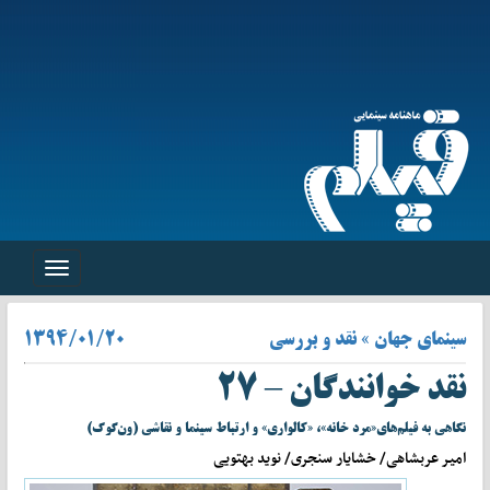
Toggle
navigation
سینمای جهان » نقد و بررسی
۱۳۹۴/۰۱/۲۰
نقد خوانندگان – ۲۷
نگاهی به فیلم‌های«مرد خانه»، «کالواری» و ارتباط سینما و نقاشی (ون‌گوگ)
امیر عربشاهی/ خشایار سنجری/ نوید بهتویی