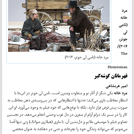
مرد
خانه
(تامی
لی
جونز،
۲۰۱۴)/
The
مرد خانه (تامی لی جونز، ۲۰۱۴)
Homesman
قهرمانان گوشه
گیر
امیر عربشاهی
مرد خانه
یکی دیگر از آثار نو و متفاوت وسترن است. تامی لی جونز در این‌جا با
انتظار مخاطب بازی می‌کند؛ نه‌تنها با انتظارهایی که در پس‌زمینه‌ی ذهن مخاطب به
صورت پیش فرض قرار دارد، بلکه با توقع‌هایی که خود فیلم به وجود می‌آورد. او این
کار را در بستر یک درام آرام از سفری در دل غرب وحشی انجام می‌دهد. در نخستین
تصاویر فیلم با موسیقی ملایم و دل‌نشین آن، با ماری (هیلاری سوانک) زنی تنها آشنا
می‌شویم که می‌تواند زندگی خود را بچرخاند و حتی در دهکده به عنوان شخصی