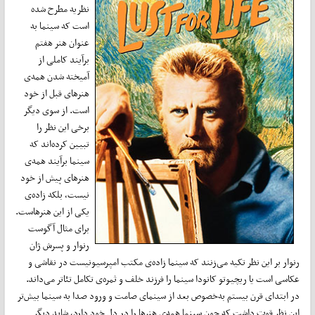
نظریه مطرح شده
است که سینما به
عنوان هنر هفتم
برآیند کاملی از
آمیخته شدن همه‌ی
هنرهای قبل از خود
است. از سوی دیگر
برخی این نظر را
تبیین کرده‌اند که
سینما برآیند همه‌ی
هنرهای پیش از خود
نیست، بلکه زاده‌ی
یکی از این هنرهاست.
برای مثال آگوست
رنوار و پسرش ژان
رنوار بر این نظر تکیه می‌زنند که سینما زاده‌ی مکتب امپرسیونیست در نقاشی و
عکاسی است یا ریچیوتو کانودا سینما را فرزند خلف و ثمره‌ی تکامل تئاتر می‌داند.
در ابتدای قرن بیستم به‌خصوص بعد ‌از سینمای صامت و ورود صدا به سینما بیش‌تر
این نظر قوت داشت که چون سینما همه‌ی هنرها را در دل خود دارد، شاید دیگر