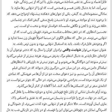
قابل‌اعتماد و متکی به نفس شناخته می‌شود. ماری با این‌که از پس زندگی خود
برمی‌آید، اما به دنبال یافتن همسر و همدمی است که او را از تنهایی رها سازد. با
سادگی معصومانه‌ای به گیفن، یکی از جوان‌های دهکده پیشنهاد ازدواج می‌دهد که
با برخورد تند او مواجه می‌شود. او با شنیدن پاسخ منفی گیفن اشک در چشمانش
حلقه می‌زند و با لحن و نگاهی ملتمسانه خواستار توجه و محبت او است. پس
نخستین انتظاری که در ذهن مخاطب شکسته می‌شود، قهرمان زنی است که از
تنهایی می‌ترسد. در حالی که مطابق الگوی این سینما اصولاً قهرمان زن معنا ندارد و
اگر وجودش قابل‌درک باشد، باید به استقبال تنهایی برود و بدون ترس باشد. به
عنوان نمونه می‌توان
شهامت واقعی
برادران کوئن را مثال زد که دختر نوجوان آن با
اراده‌ای خلل‌ناپذیر به دنبال انتقام مرگ پدرش می‌رود. هرچه بیش‌تر از فیلم می‌گذرد
بیش‌تر متوجه این دوگانگی‌ها می‌شویم و لی جونز بیش‌تر به بازی‌اش با انتظارهای
تماشاگر دامن می‌زند. در این میان حتی درگیری زنان دیوانه که در ابتدای فیلم
نشانه‌های آن را می‌بینیم، و نیز دعوای سخت دو تن از آن‌ها سر عروسکی که نمادی
از یک فرزند مرده است، به‌راحتی فراموش می‌شود. در حالی که جونز می‌توانست در
ادامه‌ی سفر بر این کشمکش‌ها تأکید کند، اما آگاهانه از کنار آن‌ها می‌گذرد.
روند آرام داستان نشانی از پایان تلخ قهرمانش ندارد و دوباره مخاطب را غافل‌گیر
می‌کند. در نهایت جرج را ناراحت و پشیمان می‌بینیم که به عشق و احساس پاک
ماری ایمان آورده است. حالا دیگر او هم از تنهایی خود لذت نمی‌برد. از خمودگی و
افسردگی نمایان در چهره‌اش می‌توان این را فهمید. او در پایان در تاریکی شب به دل