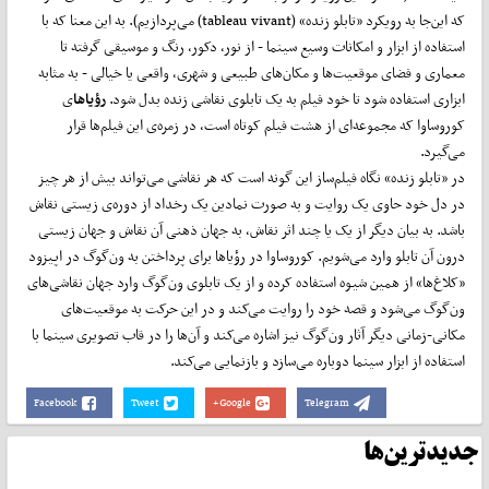
که این‌جا به رویکرد «تابلو زنده» (tableau vivant) می‌پردازیم). به این معنا که با
استفاده از ابزار و امکانات وسیع سینما - از نور، دکور، رنگ و موسیقی گرفته تا
معماری و فضای موقعیت‌ها و مکان‌های طبیعی و شهری، واقعی یا خیالی - به مثابه
ابزاری استفاده شود تا خود فیلم به یک تابلوی نقاشی زنده بدل شود.
رؤیا
ها
ی
کوروساوا که مجموعه‌ای از هشت فیلم کوتاه است، در زمره‌ی این فیلم‌ها قرار
می‌گیرد.
در «تابلو زنده» نگاه فیلم‌ساز این گونه است که هر نقاشی می‌تواند بیش از هر چیز
در دل خود حاوی یک روایت و به صورت نمادین یک رخداد از دوره‌ی زیستی نقاش
باشد. به بیان دیگر از یک یا چند اثر نقاش، به جهان ذهنی آن نقاش و جهان زیستی
درون آن تابلو وارد می‌شویم. کوروساوا در رؤیا‌ها برای پرداختن به ون‌گوگ در اپیزود
«کلاغ‌ها» از همین شیوه استفاده کرده و از یک تابلوی ون‌گوگ وارد جهان نقاشی‌های
ون‌گوگ می‌شود و قصه خود را روایت می‌کند و در این حرکت به موقعیت‌های
مکانی-زمانی دیگر آثار ون‌گوگ نیز اشاره می‌کند و آن‌ها را در قاب تصویری سینما با
استفاده از ابزار سینما دوباره می‌سازد و بازنمایی می‌کند.
Facebook
Tweet
Google+
Telegram
جدیدترین‌ها