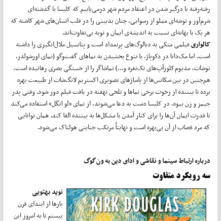
رفته‌رفته با درگیر شدن در اعتقاد مردم شهر درمی‌یابیم که کلیسا با گذشته‌ای
شرم‌آور و توشه‌ای مملو از رسوایی، چنان بدبینی را در قلب انسان‌های شهر کاشته که
هر یک با بهانه‌ای نسبت به اندیشه‌ی ایمان و توبه بی‌تفاوت‌اند.
کالواری
فیلمی متکی به دیالوگ‌های پرتعداد است و پتانسیل ملال‌انگیزی را داشته
است. اما مک‌دانا در دکوپاژ، با تنوع بخشیدن به نماهای گفت‌وگو (نمای اورشولدر،
توشات، مدیوم‌کلوزآپ‌های تک‌نفره و...) تماشاگر را از خستگی بصری رهانیده است.
هم‌چنین در بین سکانس‌ها از پاساژهای تصویری اکستریم لانگ‌شات از طبیعت بهره
برده تا بیننده از رخوت برخی نماها و تلخی نهفته در بافت فیلم دور شود. وقتی پدر
جیمز و زن بیوه، در کلیسا دست به دعا می‌شوند، از نمای «لو انگل» استفاده می‌کند
تا قدرت ایمان آن‌ها را برای کنار آمدن با مشکل‌ها به بیننده القا کند. همان توانایی
که مرد قصاب از آن بی‌بهره است و نهایتاً مرتکب جنایتی هولناک می‌شود.
درباره ارتباط سینما و نقاشی و ادای دین به ون‌گوگ
سه رویکرد متفاوت
نوید بهتویی
بارها از ابتدای قرن
بیستم تا به امروز این