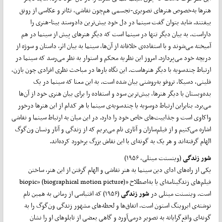
هنرها به‌خصوص هنرهای تصویری-تجسمی هم‌چون نقاشی، تئاتر و عکاسی از رونق
بیفتند. شاید بتوان گفت سینما در دل خود بیش‌ترین دادوستد بینا-هنری را
داراست. به بیان دیگر تنها در سینما است که دیگر هنرهای پیش از سینما در هم
آمیخته می‌شوند و با استفاده‌ی خلاقانه از آن‌ها، سینما به بیان اثر، داستان و سوژه از
دریچه خود می‌پردازد. امروز این نظریه محکم و استوار به نظر می‌رسد که سینما در
ارتباط چندسویه با دیگر هنرهاست. این نگاه بارها در مباحث نظری افرادی چون بازن،
فلینی، دسیکا، تروفو به‌روشنی بیان شده است. به این معنا که سینما در یک
بده‌وبستان با دیگر هنرها، بیش‌ترین سود و استفاده را برای بیان هنری خود از آن‌ها
می‌برد. بنابراین ارتباط دوسویه یا چندسویه‌ی سینما با هر کدام از این هنرها درخور
واکاوی است و جذابیت‌های خاص خود را دارد. در این میان به ارتباط سینما و نقاشی
اشاره می‌کنیم و از فیلم‌سازان و آثاری نام می‌بریم که از زندگی و آثار ونسان ون‌گوگ
الهام گرفته‌اند و هر یک به گونه‌ای با این نقاش بزرگ برخورد کرده‌اند.
شور زندگی
(وینسنت مینلی، ۱۹۵۶)
یکی از راه‌های ادای دین سینما به هنر نقاشی و الهام گرفتن از این هنر، ساختن
فیلم‌های زندگینامه‌ای یا به‌اصطلاح «biopic» (biographical motion picture)
است. وینسنت مینلی در
شور زندگی
(۱۹۵۶) که اقتباسی از رمانی به همین نام
نوشته‌ی ایروینگ استون است، اتفاق‌ها و لحظه‌های مشهور زندگی ون‌گوگ را به
گونه‌ای واقع‌گرایانه به تصویر درمی‌آورد و گاهی بعضی از تابلوهای او را نشان