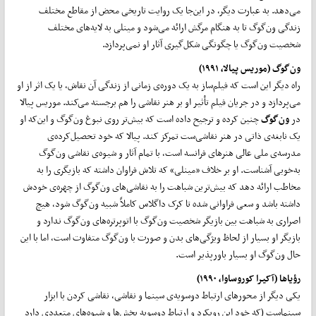
می‌دهد. به عبارت دیگر، در این‌جا یک روایت تاریخی محض از مقاطع مختلف
زندگی ون‌گوگ تا به هنگام مرگش ارائه می‌شود و مینلی به لایه‌های مختلف
شخصیت ون‌گوگ یا چگونگی شکل‌گیری آثار او نمی‌پردازد.
ون
گوگ (موریس پیالا، ۱۹۹۱)
راه دیگر این است که فیلم‌ساز به یک دوره‌‌ی زمانی از زندگی آن نقاش، یا یک اثر از او
می‌پردازد و در جریان فیلم تأثیر او بر هنر نقاشی را هم برجسته می‌کند. موریس پیالا
در
ون‌گوگ
چنین کرده و ترجیح داده است که بیش‌تر روی نبوغ ون‌گوگ و این‌که او
یک نابغه‌ی ذاتی در هنر نقاشی‌ست تمرکز کند. پیالا که خود تحصیل‌کرده‌ی
مدرسه‌ی ملی عالی هنرهای فرانسه است، با تمام آثار و شیوه‌ی نقاشی ون‌گوگ
به‌خوبی آشناست. او بر خلاف «مینلی» که تلاش فراوان داشته که بازیگری را به
مخاطب ارائه دهد که بیش‌ترین شباهت را به نقاشی‌های ون‌گوگ از چهره‌ی خودش
داشته باشد و سعی فراوانی شده تا کرک داگلاس کاملاً شبیه ون‌گوگ شود، هیچ
اصراری به شباهت بین بازیگر شخصیت ون‌گوگ با اتوپرتره‌های ون‌گوگ ندارد و
بازیگر او بسیار از لحاظ ویژگی‌های بدن و صورت با ون‌گوگ متفاوت است، اما با این
حال ون‌گوگ او بسیار باورپذیر است.
رؤیا
ها (آکیرا کوروساوا،
۱۹۹۰
)
یکی دیگر از محور‌های ارتباط دوسویه‌ی سینما و نقاشی، نقاشی کردن با ابزار
سینماست (که خود این رویکرد و ارتباط دوسویه بخش‌ها و شیوه‌های متعددی دارد