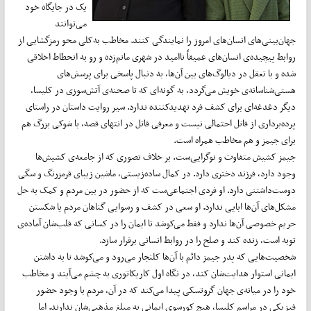
یک در جایگاه خود
می‌توانند
جهان‌بینی‌های انسان‌های امروز را نمایندگی کنند. مخاطب به‌کلی محو رمزگشایی از
روابط پیچیده‌ی انسان‌های عمیقاً ناامید در شهری ماتم‌زده و رو به انحطاط اخلاقی
شده و با تعقل در دیالوگ‌های بین آن‌ها، به دنبال پاسخی برای پرسش‌های
هستی‌شناسانه‌ی خویش می‌گردد، به گونه‌ای که تا صحنه‌ی آتش‌سوزی در کلیسا،
دیگر دغدغه‌ای برای کشف فرد تهدیدکننده ندارد. سیر روایت داستان در راستای
پرده‌برداری از قاتل احتمالی نیست و معرفی قاتل در انتهای قصه، با شوکی بزرگ هم
برای جیمز و هم مخاطب همراه است.
جیمز کشیش متفاوت و نوگرایی‌ست. بر خلاف تصوری که از جامعه‌ی کشیش‌ها
وجود دارد، فرزند دختری دارد. در کمال ساده‌زیستی، ماشین زیبای قرمزرنگ و سگی
دوست‌داشتنی دارد. او فردی اجتماعی‌ست که از حضور در بین مردم و کمک به حل
مشکل‌های آن‌ها ابایی ندارد. او سعی در کشف و رسوایی گناهان مردم یا شکستن
حریم خصوصی آن‌ها ندارد و فقط می‌کوشد تا ایمان را در کسانی که قلب‌شان آماده‌ی
توبه است، زنده کند و صلح را در روابط انسانی برقرار سازد.
شخصیت‌هایی که پدر جیمز دائم با آن‌ها کلنجار می‌رود و می‌کوشد تا به داشتن
ایمانی استوار هدایت‌شان کند، در نگاه اول کاریکاتوری به چشم می‌آیند و مخاطب
خود را در میانه‌ی جهان گروتسکی پیدا می‌کند که در آن، مردم با وجود حضور
فیزیکی در مراسم کلیسا، هیچ کورسوی ایمانی به مبلغ مذهبی‌شان ندارند. اما