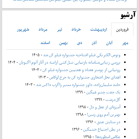
آرشیو
فروردين
ارديبهشت
خرداد
تير
مرداد
شهريور
مهر
آبان
آذر
دی
بهمن
اسفند
ونوس الکتریکی فیلم افتتاحیه جشنواره فیلم کن شد
- ۱۴۰۵
بررسی زیبایی‌شناسانه بازنمایی نسل‌کشی ارامنه در آثار آتوم اگیویان
- ۱۴۰۴
رونمایی از پوستر هفتاد و هفتمین جشنواره فیلم کن
- ۱۴۰۳
اهدای نخل افتخاری جشنواره کن به جرج لوکاس
- ۱۴۰۳
حامد سلیمان‌زاده، داور جشنواره معتبر زاگرب داکس شد
- ۱۴۰۳
یک جفت چشم غمگین
- ۱۳۹۹
گل‌درشت
- ۱۳۹۹
آمیزه‌ای از عقل و دل
- ۱۳۹۸
بهترین آدم روی زمین!
- ۱۳۹۸
در ستایش عشق
- ۱۳۹۶
در بطن اجتماع خشمگین
- ۱۳۹۶
عکاس اسطوره‌ها!
- ۱۳۹۵