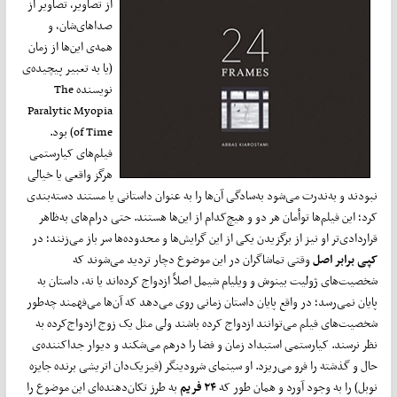
از تصاویر،
تصاویر از
صداهای‌شان، و
همه‌ی این‌ها از زمان
(یا به تعبیر پیچیده‌ی
نویسنده The
Paralytic Myopia
of Time) بود.
فیلم‌های کیارستمی
هرگز واقعی یا خیالی
نبودند و به‌ندرت می‌شود به‌سادگی آن‌ها را به عنوان داستانی یا مستند دسته‌بندی
کرد؛ این فیلم‌ها توأمان هر دو و هیچ‌کدام از این‌ها هستند. حتی درام‌های به‌ظاهر
قراردادی‌تر او نیز از برگزیدن یکی از این گرایش‌ها و محدوده‌ها سر باز می‌زنند؛ در
کپی برابر اصل
وقتی تماشاگران در این موضوع دچار تردید می‌شوند که
شخصیت‌های ژولیت بینوش و ویلیام شیمل اصلاً ازدواج کرده‌اند یا نه، داستان به
پایان نمی‌رسد؛ در واقع پایان داستان زمانی روی می‌دهد که آن‌ها می‌فهمند چه‌طور
شخصیت‌های فیلم می‌توانند ازدواج کرده باشند ولی مثل یک زوج ازدواج‌کرده به
نظر نرسند. کیارستمی استبداد زمان و فضا را درهم می‌شکند و دیوار جداکننده‌ی
حال و گذشته را فرو می‌ریزد. او سینمای شرودینگر (فیزیک‌دان اتریشی برنده جایزه
نوبل) را به وجود آورد و همان طور که
۲۴ فریم
به طرز تکان‌دهنده‌ای این موضوع را