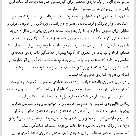
می‌تواند با الهام از یک تراژدی شخصی برای کیارستمی خلق شده باشد اما تماشاگران
راهی برای پی بردن به این موضوع ندارند.
سینمای کیارستمی همیشه فراسوی محدودیت‌های لنزهایش را نشانه رفته است و
استفاده‌ی او از پیرنگ و ترکیب‌بندی همواره در راستای بهره‌گیری از چیزهای مرئی و
نمایان، برای نمایش و تأکید بر نامرئی‌ها بوده است؛ حضوری برای سروشکل دادن به
غیاب. حتی اگر هر یک از تصاویر فیلم چهل دقیقه از هر طرف طولانی‌تر و به فیلم
بلندی بدل می‌شدند، باز هم مدت زمانش در مقایسه با زنجیره‌ی بی‌نهایت زمان، یک
صدای کوتاه و تیز بود. در عصری که آدم‌ها بیش از حد درگیر «اندازه»‌ی صفحه‌ی
نمایشی شده‌اند که ما همه چیز را بر آن می‌بینیم، به‌جا است که آخرین اثر کیارستمی
به ما یادآوری می‌کند که هیچ پرده و صفحه‌ای بیش از حد کوچک نیست و هیچ
نمونه‌ای هم به اندازه‌ی کافی بزرگ نیست.
و در پایان، صبوری بالأخره جواب می‌دهد. در تضادی مستقیم با کیفیت و طبیعت
۲۳ فریم قبلی، فریم بیست‌وچهارم نمایی تک‌فام از زنی است که پشت میزش نشسته
است و سیستم آی‌مک او در تقلا با یک نرم‌افزار تدوین فیلم است که در آن یک
رمانس هالیوودی قدیمی به چشم می‌خورد. زن به خواب می‌رود و هم‌زمان تصاویر
روی رایانه‌اش به حرکت درمی‌آیند و در صفحه‌ای درون صفحه‌ای دیگر، بازیگران
به‌تدریج جان می‌گیرند و مرد و زنی به هم نزدیک می‌شوند. بوسه‌ای شکل می‌گیرد و
بارقه‌ای از رنگ؛ و «پایان». فرد داخل قاب بی‌توجه است اما تماشاگران فیلم
کیارستمی مسحور شده‌اند؛ و این جلوه‌ای فوق‌العاده و یادآوری سحرانگیزی بر این