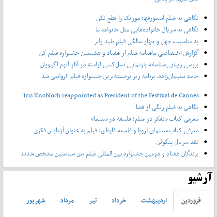
نگاهی به فیلم اسمورفها: موزیک را قطع نکن
نگاهی به سریال خانواده‌هایی مثل خانواده ما
به مناسبت چهل و چهار سالگی فیلم بلید رانر
گزارش اختصاصی ماهنامه فیلم از هفتاد و هشتمین جشنواره فیلم کن
بررسی زیبایی‌شناسانه بازنمایی نسل‌کشی ارامنه در آثار آتوم اگیویان
حامد سلیمان‌زاده، برنامه ریز برجسته‌ترین جشنواره فیلم کرواسی شد
Iris Knobloch reappointed as President of the Festival de Cannes
نگاهی به فیلم رنگی از فضا
معرفی کتاب «تفکر در فیلم؛ فلسفه در سینما»
معرفی کتاب سینمای اروپا و فلسفه قاره‌ای: فیلم به عنوان آزمایش فکری
نقد سریال پنگوئن
برندگان هفتاد و دومین جشنواره بین المللی فیلم سن سباستین مشخص شدند
آرشیو
فروردين
ارديبهشت
خرداد
تير
مرداد
شهريور