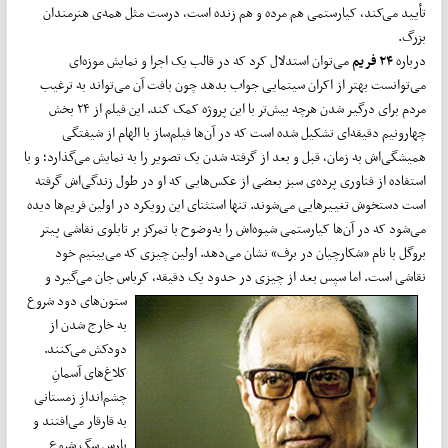
تأیید می‌کند، کیارستمی هم مرده و هم زنده است، درست مثل همه‌ی هنرمندان
بزرگ.
درباره
۲۴ فریم
می‌توان استدلال کرد که در قالب یک اجرا و نمایش موزه‌ای
می‌توانست بهتر از اکران سینمایی جواب بدهد چون بافت آن می‌تواند به ترغیب
مردم برای درگیر شدن هرچه بیش‌تر با این پروژه کمک کند. این فیلم از ۲۴ بخش
چهارونیم دقیقه‌ای تشکیل شده است که در آن‌ها فیلم‌ساز با الهام از شیفتگی
همیشگی‌اش به زمان، قبل و بعد از گرفته شدن یک تصویر را به نمایش می‌گذارد؛ و با
استفاده از فناوری پرده‌ی سبز بعضی از عکس‌هایی که او در طول زندگی‌اش گرفته
است دستخوش تغییرهایی می‌شوند. تنها استثنای این رویکرد در اولین فریم‌ها دیده
می‌شود که در آن‌ها کیارستمی شیوه‌اش را به‌وضوح با تمرکز بر تابلوی نقاشی پیتر
بروگل با نام «شکارچیان در برف» نشان می‌دهد. اولین چیزی که می‌بینیم خود
نقاشی است. اما سپس
بعد از چیزی در حدود یک دقیقه، کرباس جان می‌گیرد و
ستون‌های دود شروع
به خارج شدن از
دودکش می‌کنند.
کلاغ‌های آسمانِ
چشم‌اندازِ زمستانی
به قارقار می‌افتند و
پارس سگ شروع