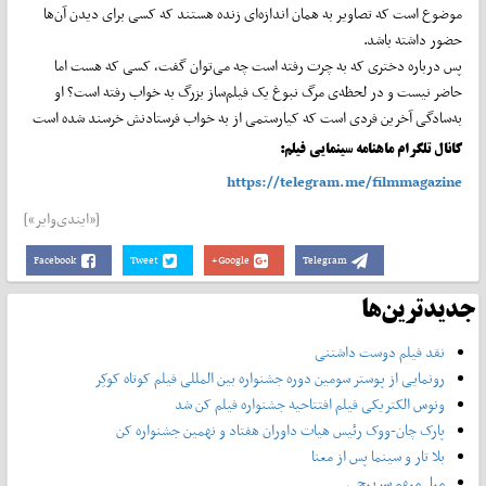
موضوع است که تصاویر به همان اندازه‌ای زنده هستند که کسی برای دیدن آن‌ها
حضور داشته باشد.
پس درباره دختری که به چرت رفته است چه می‌توان گفت، کسی که هست اما
حاضر نیست و در لحظه‌ی مرگ نبوغ یک فیلم‌ساز بزرگ به خواب رفته است؟ او
به‌سادگی آخرین فردی است که کیارستمی از به خواب فرستادنش خرسند شده است
کانال تلگرام ماهنامه سینمایی فیلم:
https://telegram.me/filmmagazine
[«ایندی‌وایر»]
Facebook
Tweet
Google+
Telegram
جدیدترین‌ها
نقد فیلم دوست داشتنی
رونمایی از پوستر‌ سومین دوره جشنواره بین المللی فیلم کوتاه کوکِر
ونوس الکتریکی فیلم افتتاحیه جشنواره فیلم کن شد
پارک چان-ووک رئیس هیات داوران هفتاد و نهمین جشنواره کن
بلا تار و سینما پس از معنا
میل مبهم سرپیچی