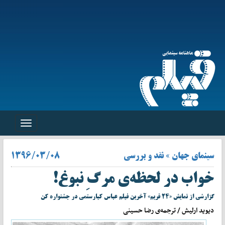
Toggle
navigation
سینمای جهان » نقد و بررسی
۱۳۹۶/۰۳/۰۸
خواب در لحظه‌ی مرگِ نبوغ!
گزارشی از نمایش «۲۴ فریم» آخرین فیلم عباس کیارستمی در جشنواره کن
دیوید ارلیش / ترجمه‌ی رضا حسینی