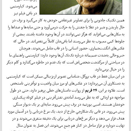
می‌شود. کیارستمی
در باقی فیلم نیز
همین تکنیک جادویی را برای تصاویر غیرنقاشی خودش به کار می‌گیرد و برف در
حال باریدن و شیر در تقلا با جفتش را به حرکت درمی‌آورد و حتی سایه‌ها و صداها را
به مکان‌هایی می‌افزاید که هرگز نمی‌توانند در آن‌ها وجود داشته باشند. بعضی از
جلوه‌ها کمی معیوب به نظر می‌رسند اما باقی‌شان کاملاً بی‌نقص‌اند. در حالی که
عکس‌های انگشت‌شماری، حضور انسانی را در قاب شامل می‌شوند، هم‌چنان
حس‌وحالی به‌شدت صمیمانه درباره تک‌تک آن‌ها وجود دارد؛ کیارستمی راهنمای ما
در سیاحتی از سرگذشت شخصی‌اش است که یک قدم در خاطره می‌گذارد و گام دیگر
را در خیال برمی‌دارد.
در این میان فقط در قاب بروگل، شناسایی تصویر اریژینالی ممکن است که کیارستمی
به دستکاری آن می‌پردازد؛ در عکس‌های او مرز میان واقعیت و نوآفرینی نامشخص
است. علاوه بر این،
۲۴ فریم
از روایت داستان‌های خطی پرهیز دارد، حتی در طول
مواجهه دو اردکی که به نظر می‌رسد آماده‌ی نقش‌آفرینی در فیلم کوتاه پیکساری
خودشان هستند. اسبی یورتمه در برف پیش می‌رود. سایه‌ای بر یک دیوار سنگی
پیش می‌رود. در قابی یک شکارچیِ خارج از دید، یک مرغ دریایی را در آسمان مورد
هدف قرار می‌دهد و دیگر مرغ‌های دریایی برای یک دقیقه متفرق می‌شوند و در
نهایت دوباره بر فراز ساحل در کنار هم جمع می‌شوند. این فصل به عنوان مثال