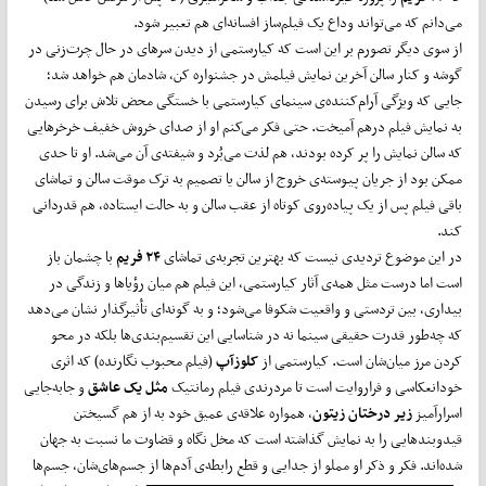
می‌دانم که می‌تواند وداع یک فیلم‌ساز افسانه‌ای هم تعبیر شود.
از سوی دیگر تصورم بر این است که کیارستمی از دیدن سرهای در حال چرت‌زنی در
گوشه و کنار سالن آخرین نمایش فیلمش در جشنواره کن، شادمان هم خواهد شد؛
جایی که ویژگی آرام‌کننده‌ی سینمای کیارستمی با خستگی محض تلاش برای رسیدن
به نمایش فیلم درهم آمیخت. حتی فکر می‌کنم او از صدای خروش خفیف خرخرهایی
که سالن نمایش را پر کرده بودند، هم لذت می‌بُرد و شیفته‌ی آن می‌شد. او تا حدی
ممکن بود از جریان پیوسته‌ی خروج از سالن یا تصمیم به ترک موقت سالن و تماشای
باقی فیلم پس از یک پیاده‌روی کوتاه از عقب سالن و به حالت ایستاده، هم قدردانی
کند.
در این موضوع تردیدی نیست که بهترین تجربه‌ی تماشای
۲۴ فریم
با چشمان باز
است اما درست مثل همه‌ی آثار کیارستمی، این فیلم هم میان رؤیاها و زندگی در
بیداری، بین تردستی و واقعیت شکوفا می‌شود؛ و به گونه‌ای تأثیرگذار نشان می‌دهد
که چه‌طور قدرت حقیقی سینما نه در شناسایی این تقسیم‌بندی‌ها بلکه در محو
کردن مرز میان‌شان است. کیارستمی از
کلوزآپ
(فیلم محبوب نگارنده) که اثری
خودانعکاسی و فراروایت است تا مردرندی فیلم رمانتیک
مثل یک عاشق
و جابه‌جایی
اسرارآمیز
زیر درختان زیتون
، همواره علاقه‌ی عمیق خود به از هم گسیختن
قیدوبندهایی را به نمایش گذاشته است که مخل نگاه و قضاوت ما نسبت به جهان
شده‌اند. فکر و ذکر او مملو از جدایی و قطع رابطه‌ی آدم‌ها از جسم‌های‌شان، جسم‌ها