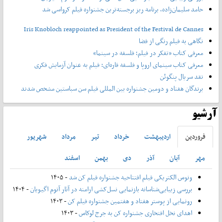
حامد سلیمان‌زاده، برنامه ریز برجسته‌ترین جشنواره فیلم کرواسی شد
Iris Knobloch reappointed as President of the Festival de Cannes
نگاهی به فیلم رنگی از فضا
معرفی کتاب «تفکر در فیلم؛ فلسفه در سینما»
معرفی کتاب سینمای اروپا و فلسفه قاره‌ای: فیلم به عنوان آزمایش فکری
نقد سریال پنگوئن
برندگان هفتاد و دومین جشنواره بین المللی فیلم سن سباستین مشخص شدند
آرشیو
فروردين
ارديبهشت
خرداد
تير
مرداد
شهريور
مهر
آبان
آذر
دی
بهمن
اسفند
ونوس الکتریکی فیلم افتتاحیه جشنواره فیلم کن شد
- ۱۴۰۵
بررسی زیبایی‌شناسانه بازنمایی نسل‌کشی ارامنه در آثار آتوم اگیویان
- ۱۴۰۴
رونمایی از پوستر هفتاد و هفتمین جشنواره فیلم کن
- ۱۴۰۳
اهدای نخل افتخاری جشنواره کن به جرج لوکاس
- ۱۴۰۳