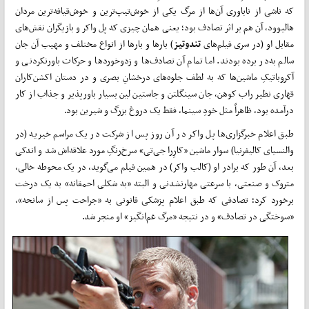
که ناشی از ناباوری آن‌ها از مرگ یکی از خوش‌تیپ‌ترین و خوش‌قیافه‌‌ترین مردان
هالیوود، آن هم بر اثر تصادف بود؛ یعنی همان چیزی که پل واکر و بازیگران نقش‌های
مقابل او (در سری فیلم‌های
تندوتیز
) بارها و بارها از انواع مختلف و مهیب آن جان
سالم به‌در برده بودند. اما تمام آن تصادف‌ها و زدوخوردها و حرکات باورنکردنی و
آکروباتیکِ ماشین‌ها که به لطف جلوه‌های درخشانِ بصری و در دستان اکشن‌کاران
قهاری نظیر راب کوهن، جان سینگلتن و جاستین لین بسیار باورپذیر و جذاب از کار
درآمده بود، ظاهراً مثل خودِ سینما، فقط یک دروغ بزرگ و شیرین بود.
طبق اعلام خبرگزاری‌ها پل واکر در آن روز پس از شرکت در یک مراسم خیریه (در
والنسیای کالیفرنیا) سوار ماشین «کارِرا جی‌تی» سرخ‌رنگِ مورد علاقه‌اش شد و اندکی
بعد، آن طور که برادر او (کالب واکر) در همین فیلم می‌گوید، در یک محوطه خالی‌،
متروک و صنعتی، با سرعتی مهارنشدنی و البته «به شکلی احمقانه» به یک درخت
برخورد کرد؛ تصادفی که طبق اعلام پزشکی قانونی به «جراحت پس از سانحه»،
«سوختگی در تصادف» و در نتیجه «مرگ غم‌انگیز» او منجر شد.