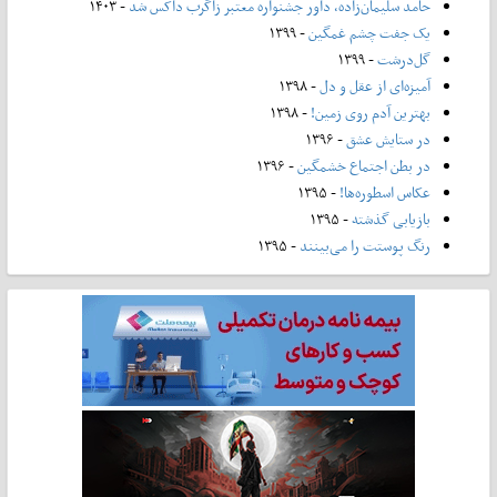
حامد سلیمان‌زاده، داور جشنواره معتبر زاگرب داکس شد
- ۱۴۰۳
یک جفت چشم غمگین
- ۱۳۹۹
گل‌درشت
- ۱۳۹۹
آمیزه‌ای از عقل و دل
- ۱۳۹۸
بهترین آدم روی زمین!
- ۱۳۹۸
در ستایش عشق
- ۱۳۹۶
در بطن اجتماع خشمگین
- ۱۳۹۶
عکاس اسطوره‌ها!
- ۱۳۹۵
بازیابی گذشته
- ۱۳۹۵
رنگ پوستت را می‌بینند
- ۱۳۹۵