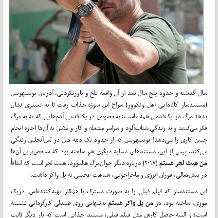
سال گذشته و حدود پنج سال بعد از آن واقعه تلخ و باورنکردنی، آدریان بویتنهویس
(مستندساز کانادایی اهل ونکووِر) سراغ این سوژه جذاب رفت تا به تعبیری نشان
بدهد مرگ در یک‌قدمی همه ماست؛ به‌خصوص در یک‌قدمیِ آدم‌هایی که نه به مرگ
فکر می‌کنند و نه زندگیِ شتاب‌آلود و سراسر مشغله و کار و تلاش به آن‌ها اجازه انجام
چنین کاری را می‌دهد! بویتنهویس که از حدود یک دهه قبل در لس‌آنجلس زندگی
می‌کند، پیش از این، مستندهای مشابه دیگری هم ساخته بود که شاخص‌ترین آن‌ها
من
هیث
لجر هستم
(۲۰۱۷) درباره دیگر جوان‌مرگِ هالیوود، هیث لجر است که اتفاقاً
در بیش‌فعالی، فوران انرژی و ماجراجویی، شباهت عجیبی به پل واکر داشت.
این مستند‌ساز که فیلم قبلی را به صورت مشترک با همکار تهیه‌کننده‌اش، دریک
مورِی، ساخته بود، در
من پل واکر هستم
به‌تنهایی روی صندلی کارگردانی نشسته
است؛ و البته حاصل کارش مثل فیلم قبلی، مستند جذابی است که بار دیگر ثابت