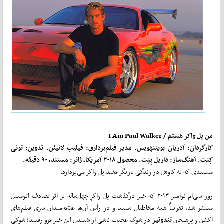
من پل واکر هستم /
I Am Paul Walker
کارگردان: آدریان بویتنهویس. مدیر فیلم‌برداری: فیلیپ لانیئن. تدوین: تونی
کِنت. آهنگ‌ساز: داریل بِنِت. محصول ۲۰۱۸ آمریکا، ژانر: مستند، ۹۰ دقیقه.
مستندی که به کاوش در زندگی بازیگر فقید پل واکر می‌پردازد.
روز سی‌ام نوامبر ۲۰۱۳ که خبر درگذشت پل واکرِ چهل‌ساله بر اثر تصادف اتومبیل
منتشر شد، تقریباً همه مخاطبان سینما و در رأس آن‌ها علاقه‌مندان سری فیلم‌های
اکشن و پرهیجانِ
تندوتیز
در شوک عجیبِ ناشی از شنیدن این خبر فرو رفتند؛ شوکی