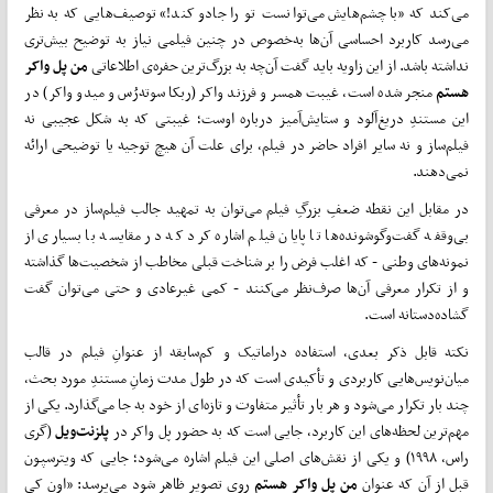
می‌کند که «با چشم‌هایش می‌توانست تو را جادو کند!» توصیف‌هایی که به نظر
می‌رسد کاربرد احساسی آن‌ها به‌خصوص در چنین فیلمی نیاز به توضیح بیش‌تری
نداشته باشد. از این زاویه باید گفت آن‌چه به بزرگ‌ترین حفره‌ی اطلاعاتی
من پل واکر
هستم
منجر شده است، غیبت همسر و فرزند واکر (ربکا سوته‌رُس و میدو واکر) در
این مستندِ دریغ‌آلود و ستایش‌آمیز درباره اوست؛ غیبتی که به شکل عجیبی نه
فیلم‌ساز و نه سایر افراد حاضر در فیلم، برای علت آن هیچ توجیه یا توضیحی ارائه
نمی‌دهند.
در مقابل این نقطه ضعفِ بزرگِ فیلم می‌توان به تمهید جالب فیلم‌ساز در معرفی
بی‌وقفه گفت‌وگوشونده‌ها تا پایان فیلم اشاره کرد که در مقایسه با بسیاری از
نمونه‌های وطنی - که اغلب فرض را بر شناخت قبلی مخاطب از شخصیت‌ها گذاشته
و از تکرار معرفی آن‌ها صرف‌نظر می‌کنند - کمی غیرعادی و حتی می‌توان گفت
گشاده‌دستانه است.
نکته قابل ذکر بعدی، استفاده دراماتیک و کم‌سابقه از عنوانِ فیلم در قالب
میان‌نویس‌هایی کاربردی و تأکیدی است که در طول مدت زمانِ مستندِ مورد بحث،
چند بار تکرار می‌شود و هر بار تأثیر متفاوت و تازه‌ای از خود به جا می‌گذارد. یکی از
مهم‌ترین لحظه‌های این کاربرد، جایی است که به حضور پل واکر در
پلزنت‌ویل
(گری
راس، ۱۹۹۸) و یکی از نقش‌های اصلی این فیلم اشاره می‌شود؛ جایی که ویترسپون
قبل از آن که عنوان
من پل واکر هستم
روی تصویر ظاهر شود می‌پرسد: «اون کی