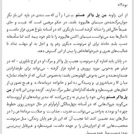
بود؟!»
از این زاویه
من پل واکر هستم
بیش از آن که مستندی درباره این بازیگرِ
جوان‌مرگ‌شده‌ی سینمای هالیوود باشد، در حکم مرهمی است که غیبت و جای
عمیقاً خالی‌اش را نشانه گرفته است؛ بازیگری که در آستانه بلوغ هنری قرار داشت و
تا سال‌ها بعد می‌توانست سینمای اکشنِ هالیوود را با نام خود بیمه کند اما متأسفانه
دستِ بلندِ حادثه برای او سرنوشت دیگری رقم زد و اجل به او مهلت نداد تا
فعالیت‌های هنری و خیرخواهانه‌اش را بیش‌ از این گسترش دهد.
در پایان باید اشاره کرد سرنوشتِ عجیبِ پل واکر و مرگ او در اوج ناباوری - که در
فیلم هم به‌خوبی مورد پرورش و اشاره قرار گرفته - می‌تواند برای طرفدارانش
هشداردهنده و حتی به‌نوعی الهام‌بخش باشد؛ به‌خصوص کسانی که از «ایجاد تعادل»
میان کار شبانه‌روزی و رسیدگی به امور خانواده‌ درمانده‌‌اند و هیچ تصوری از
اتفاق‌های غیرمنتظره‌ و فاصله‌گذارانه‌ای نظیر مرگ ندارند. گزنده بودن این لایه از
من
پل واکر هستم
زمانی خود را بیش‌تر به رخ می‌کشد که مدیر برنامه‌های او آرزومندانه
می‌گوید چروک‌هایی که در آستانه چهل‌سالگی آرام‌آرام در حال دویدن روی خطوط
چهره او بودند به‌راحتی می‌توانست قدرت، جذابیت و صلابت مردانه‌اش را در
سال‌های بعد تضمین کند. اما عجیب آن که این بار هم پایان زندگی، مثل سرنوشت
شخصیت‌هایی که او اجرای‌شان را بر عهده داشت، غیرمنتظره و غیرقابل پیش‌بینی
بود؛ درست مثل خود سینما.