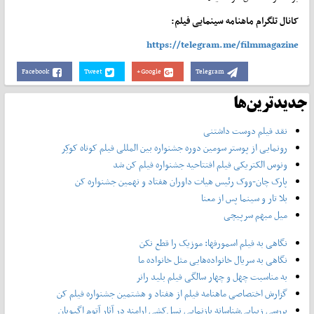
کانال تلگرام ماهنامه سینمایی فیلم:
https://telegram.me/filmmagazine
Facebook
Tweet
Google+
Telegram
جدیدترین‌ها
نقد فیلم دوست داشتنی
رونمایی از پوستر‌ سومین دوره جشنواره بین المللی فیلم کوتاه کوکِر
ونوس الکتریکی فیلم افتتاحیه جشنواره فیلم کن شد
پارک چان-ووک رئیس هیات داوران هفتاد و نهمین جشنواره کن
بلا تار و سینما پس از معنا
میل مبهم سرپیچی
نگاهی به فیلم اسمورفها: موزیک را قطع نکن
نگاهی به سریال خانواده‌هایی مثل خانواده ما
به مناسبت چهل و چهار سالگی فیلم بلید رانر
گزارش اختصاصی ماهنامه فیلم از هفتاد و هشتمین جشنواره فیلم کن
بررسی زیبایی‌شناسانه بازنمایی نسل‌کشی ارامنه در آثار آتوم اگیویان