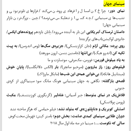
سینمای جهان
نمای دور:
چراغ کن امسال را فرهادی روشن می‌کند/ فرازهای تلویزیونی و
نشیب‌های سینمایی/ چه کسی از نتفلیکس می‌ترسد؟/ چین، بزرگ‌ترین بازار
سینمایی جهان!
داستان ترسناک آمریکایی
این بار به آینده می‌‌رود/ پایان یازدهم
پرونده
های ایکس
/
جایزه‌ی لوکیشن‌یاب‌های برگزیده!
روی پرده: مکانی آرام
(جان کرازیتسکی)/
جزیره‌ی سگ
ها
(وس اندرسن)/
به پیت
تکیه کن
(اندرو هیگ)/
بی
انتها
(جاستین بنسن، ارون مورهد)
به یاد میلوش فورمن:
فورمن، مک‌مرفی، موتسارت و ما
فیلم
های روز: راز ماروبون
(سرخیو سانچز)/
بار
(الکس دلاایگلسیا)/
پایان خوش
(میشاییل هانکه)/
بی
خوابی همه‌ی این شب
ها
(مایکل مارژاک)
قصه‌ی بازگفته:
نگاهی به جهان سینمایی هونگ سانگ سو؛ سینماگری از کره‌ی
جنوبی
فلاش
بک در نمای متوسط:
جبر آسمانی:
شاه
لیر
(گریگوری کوزینتسف)/
مکبث
(رومن پولانسکی)
استنلی کوبریک و «ناپلئون»ی که متولد نشد:
فیلم حماسی که هرگز ساخته نشد
دوران طلایی سینمای کمدی صامت: بخش دوم؛
باستر کیتن: قهرمان سخت‌کوش
سالی که نکوست...:
سینما در سه ماه اول سال ۲۰۱۸