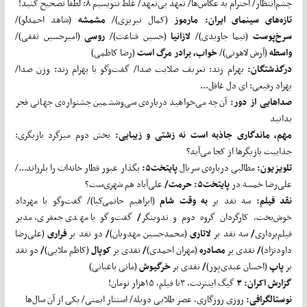
چشم‌انتظار/ احترام به عکاس‌ها/ تعهد بی‌تعهد/ غلط ننویسیم ۸: لطفاً تصحیح کنید!
تازه
های سینمای ایران: مارموز
(کمال تبریزی)/
مشمشه
(شاهد احمدلو)/
سرخ
پوست
(نیما جاویدی)/
لازانیا
(حسین قناعت)/
روسی
(امیرحسین ثقفی)/
واسطه
(آرش لاهوتی)/
خواب، برادر مرگ است
(رضا کاظمی)
درگذشتگان:
بهرام زند: تعریف صلابت صدا/ گفت‌وگو با بهرام زند: وزن صدا/
بهزاد رفیعی: ای دل غافل...
صداهایی از دور:
آن‌چه می‌خواهید درباره‌ی سی‌وششمین جشنواره‌ی جهانی فجر
بدانید
مهم، ماندگاری جاذبه است نه زشتی و زیبایی:
بخش دوم میزگرد بازیگری:
جذابیت بازیگرها از کجا می‌آید؟
تلویزیون:
مطالبی درباره‌ی سریال
پایتخت۵:
بگذار عبور قطار خانه‌ات را بلرزاند.../
علی‌رضا خمسه در
پایتخت۵: حرمت/
علی‌آباد هم شهری‌ست؟
نقد فیلم:
سه نقد بر
به وقت شام
(ابراهیم حاتمی‌کیا)/ گفت‌وگو با مهرداد
خوش‌بخت، کارگردان گروه دوم و تدوینگر
/
گفت‌وگو با مهدی جعفری، مدیر
فیلم‌برداری
/
سه نقد بر
لاتاری
(محمدحسین مهدویان)
/
دو نقد بر
فراری
(علی‌رضا
داودنژاد)
/
نقدی بر
مصادره
(مهران احمدی)
/
نقدی بر
کوپال
(کاظم ملایی)
/
دو نقد
بر
پاپ
(احسان عبدی‌پور)
/
نقدی بر
خرگیوش
(مانی باغبانی)
گزارش اکران: ۳
گیگ اینترنت، ۳تا فیلم، ۱۵هزار تومان!
نوستالگرافی:
روزی روزگاری، عصر طلایی دوبله/ استتار ایمنی/ یکی از آن سال‌ها