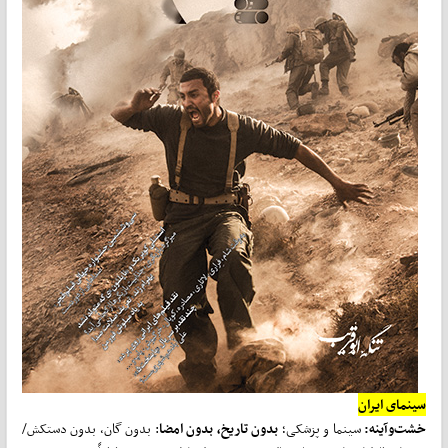
سینمای ایران
خشت‌
و
آینه:
سینما و پزشکی؛
بدون تاریخ، بدون امضا
: بدون گان، بدون دستکش/