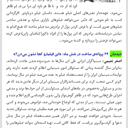
کوتاه کرده و با ظاهر تازه‌ای دراین فیلم ظاهر
می‌شود، عهده‌دار نقش‌های اصلی فیلم هستند. داستان فیلم درباره‌ی کارگردانی
است به نام شوجی که دلش نمی‌خواهد فیلم‌های بازاری بسازد و هدفش ساختن
فیلم‌های هنری است. او با قرض کردن پول از برادرش سه فیلم ساخته که هیچ‌کدام به
نمایش درنیامده‌اند. برادرش که این پول‌ها را از افراد یاکوزا (مافیای ژاپن) قرض کرده
نمی‌تواند قرضش را بپردازد و کشته می‌شود...
دیده‌بان
۶۴ پروانه‌ی ساخت در شش ماه: «این فیلمارو کجا نشون می‌دن؟»
اصغر نعیمی:
سینماگران ایرانی طی این سال‌ها به حیرت‌زده شدن عادت کرده‌اند.
بنابراین سال گذشته زمانی که مسئولان امور سینمایی اعلام کردند قصد دارند رقم
تولیدات سینمای ایران را از شصت‌هفتاد فیلم به عدد سی‌صد فیلم در سال برسانند،
کم‌تر کسی تعجب کرد. برای دست‌اندرکاران سینمای ایران دیگر عادی شده که هر
مدیر و مسئولی به‌خصوص در ماه‌های ابتدای مسئولیتش از این حرف‌ها بزند و مدعی
اجرای طرح‌هایی شود که در ظاهر گوش‌نواز ولی بدون کارشناسی لازم اعلام شده و
چون عملی نیستند، پس از مدتی که اوضاع خودمانی شد، فراموش می‌شوند و کسی
هم به فکر پی‌گیری‌شان نمی‌افتد. در این مورد هم همه مطمئن بودند مسئولان جدید
سینما، به‌زودی خواهند فهمید بر سر اکران همین شصت‌هفتاد فیلم در سال چنان
دعوا و گرفت‌وگیری برپاست که فقط کافی است تهیه‌کننده‌ای بتواند فیلم‌هایش را