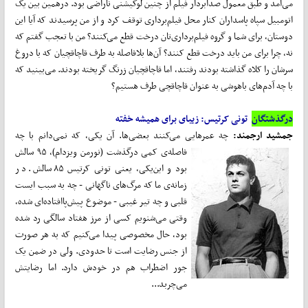
می‌آمد و طبق معمول صدابردار فیلم از چنین لوکیشنی ناراضی بود. درهمین بین یک
اتومبیل سپاه پاسداران کنار محل فیلم‌برداری توقف کرد و از من پرسیدند که آیا این
دوستان، برای شما و گروه فیلم‌برداری‌تان درخت قطع می‌کنند؟ من با تعجب گفتم که
نه، چرا برای من باید درخت قطع کنند؟ آن‌ها بلافاصله به طرف قاچاقچیان که با دروغ
سرشان را کلاه گذاشته بودند رفتند، اما قاچاقچیان زرنگ گریخته بودند. می‌بینید که
با چه آدم‌های باهوشی به‌ عنوان قاچاقچی طرف هستیم؟
درگذشتگان
تونی کرتیس: زیبای برای همیشه خفته
جمشید ارجمند:
چه عمرهایی می‌کنند بعضی‌ها. آن یکی، که نمی‌دانم با چه
فاصله‌ی کمی
درگذشت (نورمن ویزدام)، ۹۵ سالش
بود و این‌یکی، یعنی تونی کرتیس ۸۵ سالش. در
زمانه‌ی ما که مرگ‌های ناگهانی - چه به سبب ایست
قلبی و چه تیر غیبی - موضوع پیش‌پاافتاده‌ای شده،
وقتی می‌شنویم کسی از مرز هفتاد سالگی رد شده
بود، حال مخصوصی پیدا می‌کنیم که به هر صورت
از جنس رضایت است تا حدودی. ولی در ضمن یک‌
جور اضطراب هم در خودش دارد. اما رضایتش
می‌چربد...