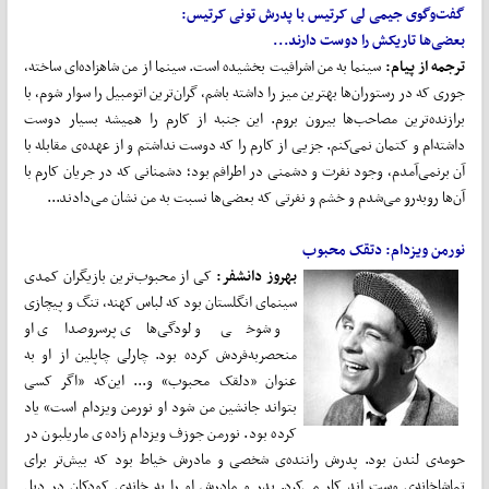
گفت‌وگوی جیمی لی کرتیس با پدرش تونی کرتیس:
بعضی‌ها تاریکش را دوست دارند...
ترجمه از پیام:
سینما به من اشرافیت بخشیده است. سینما از من شاهزاده‌ای ساخته،
جوری که در رستوران‌ها بهترین میز را داشته باشم، گران‌ترین اتومبیل را سوار شوم، با
برازنده‌ترین مصاحب‌ها بیرون بروم. این جنبه از کارم را همیشه بسیار دوست
داشته‌ام و کتمان نمی‌کنم. جزیی از کارم را که دوست نداشتم و از عهده‌ی مقابله با
آن برنمی‌آمدم، وجود نفرت و دشمنی در اطرافم بود؛ دشمنانی که در جریان کارم با
آن‌ها روبه‌رو می‌شدم و خشم و نفرتی که بعضی‌ها نسبت به من نشان می‌دادند...
نورمن ویزدام: دتقک محبوب
بهروز دانشفر:
کی از محبوب‌ترین بازیگران کمدی
سینمای انگلستان بود که لباس کهنه، تنگ و پیچازی
و شوخی و لودگی‌های پرسروصدای او
منحصربه‌فردش کرده بود. چارلی چاپلین از او به
عنوان «دلقک محبوب» و... این‌که «اگر کسی
بتواند جانشین من شود او نورمن ویزدام است» یاد
کرده بود. نورمن جوزف ویزدام زاده‌ی ماریلبون در
حومه‌ی لندن بود. پدرش راننده‌ی شخصی و مادرش خیاط بود که بیش‌تر برای
تماشاخانه‌ی وست اِند کار می‌کرد. پدر و مادرش او را به خانه‌ی کودکان در دبل