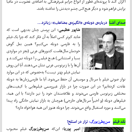
اکران کند تا پرونده‌ای قطور از انواع جرایم غیرفرهنگی به اضافه‌ی عضویت در مافیا
برایش فراهم شود و دیگر هیچ‌کس چشم دیدنش را نداشته باشد.
صدای آشنا
درباره‌ی دوبله‌ی «انگیزه‌ی مضاعف»: زبانزد...
شاپور عظیمی:
این پرسش چنان بدیهی است که
شاید کم‌تر کسی اصلاً به آن فکر کند که چرا یک فیلم
را به فارسی دوبله می‌کنیم؟ همین بغل گوش
خودمان سال‌هاست کشور‌های عربی (بجز در مواردی
بسیار استثنایی) هیچ فیلمی را دوبله نمی‌کنند و
آن‌ها را با زیر‌نویس عربی نشان می‌دهند. آیا این روش
نمایش فیلم بهتر نیست؟ به‌خصوص که در این موارد
نوار صوتی فیلم یا سریال و موسیقی آن حفظ می‌شود. آیا ما فارسی‌زبان‌‌ها به دوبله
عادت کرده‌ایم؟ در این صورت چرا در بازار غیررسمی فیلم‌هایی با کیفیت‌های
مختلفی زیر‌نویس فارسی می‌‌شوند و علاقه‌مندان خود را نیز دارند؟ با این همه،
فیلم‌های دوبله (و اخیراً سریال‌های خارجی) هم‌چنان به بازار نمایش خانگی راه پیدا
می‌کنند و مورد استقبال واقع می‌شوند. چرا دوبله هنوز این همه هواخواه دارد؟
نقد فیلم
سن‌پطرزبورگ:
تزار در استلخ!
امیر پوریا:
این‌که
سن‌پطرزبورگ
فیلم محبوب