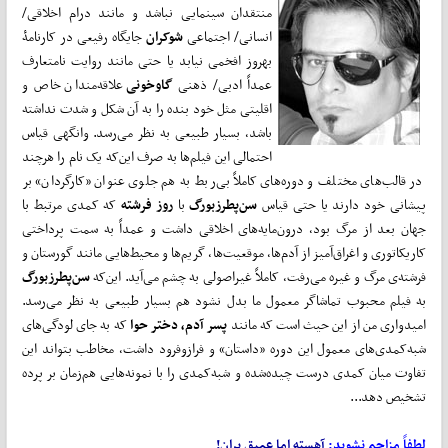
منتقدان سینمایی نباشد و مانند درام اخلاقی/
انسانی/ اجتماعی
شوکران
جایگاه رفیعی در کارنامۀ
بهروز افخمی نیابد یا حتی مانند روایت نامتعارف
عمداً ادبی/ ذهنی
گاوخونی
علاقه‌مندان خاص و
اقلیتی مثل خود بنده را به آن شکل و شدت نداشته
باشد، بسیار طبیعی به نظر می‌رسد. وانگهی قیاس
احتمالی این فیلم‌ها به صرف این‌که یک نام را هرچند
در قالب‌های مختلف و دوره‌های کاملاً بی‌ربط به هم جلوی عنوان «کارگردان» بر
پیشانی خود دارند یا حتی قیاس
سن‌پطرزبورگ
با
روز فرشته
که کمدی مرتبط با
جهان بعد از مرگ بود، درون‌مایه‌های اخلاقی داشت و عمداً به سمت پرداختی
کاریکاتوری و اغراق‌آمیز از آدم‌ها، موقعیت‌ها، گریم‌ها و محیط‌هایی مانند گورستان و
فرشته‌ی مرگ و غیره می‌رفت، کاملاً غیراصولی به چشم می‌آید. این‌که
سن‌پطرزبورگ
به فیلم محبوب تماشاگر معمول ما بدل نشود هم بسیار طبیعی به نظر می‌رسد.
امیدواری من از این حیث است که مانند
پسر آدم، دختر حوا
که به جای لودگی‌های
شبه‌کمدی‌های معمول این دوره «داستان» و فرازوفرود داشت، مخاطب بتواند این
تفاوت میان کمدی درست چیده‌شده و شبه‌کمدی را با نمونه‌هایی هم‌زمان بر پرده
تشخیص دهد...
لطفاً مزاحم نشوید:
آهسته اما عمیق بران!