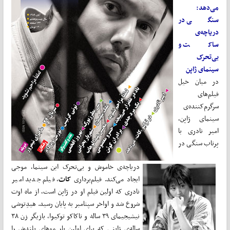
می‌دهد:
سنگی در
دریاچه‌ی
ساکت و
بی‌تحرک
سینمای ژاپن
در میان خیل
فیلم‌های
سرگرم‌کننده‌ی
سینمای ژاپن،
امیر نادری با
پرتاب سنگی در
دریاچه‌ی خاموش و بی‌تحرک این سینما، موجی
ایجاد می‌کند. فیلم‌برداری
کات
، فیلم جدید امیر
نادری که اولین فیلم او در ژاپن است، از ماه اوت
شروع شد و اواخر سپتامبر به پایان رسید. هیدِتوشی
نیشیجیمای ۳۹ ساله و تاکاکو توکیوا، بازیگر زن ۳۸
ساله‌ی ژاپنی که برای اولین بار موهای بلندش را