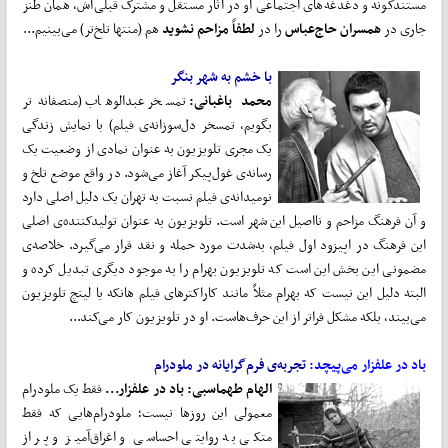
مستندگونه و دغدغه‌های اجتماعی او در آثار مستقل و مشترک قبلی‌اش، ‌همان طنز
جاری در
همسران حاج‌عباس
را در
لطفاً مزاحم نشوید
هم (منتها تلخ‌تر) می‌بینیم...
با خشم به شهر بنگر
محمد باغبانی:
تمسخر عبدالوهاب (منصفانه‌تر
بگویم، تمسخر دل‌سوزانه‌ی فیلم) با نمایش زندگی
یک مجری تلویزیون به عنوان نمادی از وضعیت یک
رسانه‌ی غول‌پیکر آغاز می‌شود. در واقع موضع تلخ و
نومیدانه‌ی فیلم نسبت به تهران یک دلیل اصلی دارد
و آن فرهنگ مزاحم و نااصیل این شهر است. تلویزیون به عنوان تولیدکننده‌ی اصلی
این فرهنگ در اپیزود اول فیلم، به‌شدت مورد حمله و نقد قرار می‌گیرد. خلاصه‌ی
مضمونی این بخش این است که تلویزیون بهرام را به موجود دیگری تبدیل کرده و
البته دلیل این نیست که بهرام مثلاً مانند کاراکترهای فیلم هانکه یا لینچ تلویزیون
می‌بیند، بلکه مشکل فراتر از این حرف‌هاست. او در تلویزیون کار می‌کند...
باد در علفزار می‌پیچد:
تجربه‌ی فرم‌گرایانه در ملودرام
الهام طهماسبی: باد در علفزار...
فقط یک ملودرام
معمولی این روزها نیست؛ ملودرام‌هایی که فقط
متکی به روایتی احساسی و اغراق‌آمیز و پر از