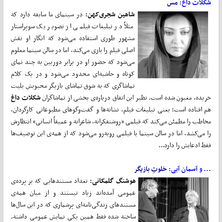
شکلات داغ:
مس
شاهین شجری‌کهن:
در سینمای ما سابقه دارد که
مثلاً در تبلیغات فیلمی از تصویر یک سوپراستار
مشهور طوری استفاده می‌شود که انگار او نقش
اصلی فیلم را بازی می‌کند، اما در سالن سینما معلوم
می‌شود که حضور او در برابر دوربین به چند نمای
کوتاه و حاشیه‌ای محدود می‌شود و در یک کلام
تماشاگری که به شوق تماشای بازیگر محبوبش بلیت
خریده، مغبون شده است. نظیر این اتفاق درباره‌ی بخشی از تماشاگران
شکلات داغ
هم افتاده است؛ یعنی تبلیغات فیلم، نشانه‌ها و گفت‌وگوهای مطبوعاتی کارگردان،
مخاطب را مطمئن می‌کند که فیلمی «روشنفکرانه، شاعرانه و عمیقاً انسانی» انتظارش
را می‌کشد، اما در سالن سینما با فیلمی روبه‌رو می‌شود که از همه‌ی این توصیف‌ها
فقط ادعایش را دارد...
... و آسمان آبی:
خلوتِ بازیگر
هوشنگ گلمکانی:
تعداد مستندهایی که بر پرده‌ی
عمومی آمده‌اند زیاد نیستند و از میان همه‌ی
مستندهای زندگی‌نامه‌ای پرشماری که در این سال‌ها
ساخته شده فقط همین یکی نمایش عمومی داشته.