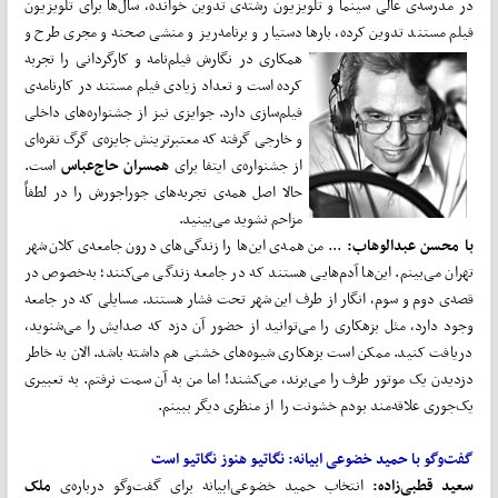
در مدرسه‌ی عالی سینما و تلویزیون رشته‌ی تدوین خوانده، سال‌ها برای تلویزیون
فیلم مستند تدوین کرده، بارها دستیار و برنامه‌ریز و منشی صحنه و مجری طرح و
همکاری در نگارش فیلم‌نامه و کارگردانی را تجربه
کرده است و تعداد زیادی فیلم مستند در کارنامه‌ی
فیلم‌سازی دارد. جوایزی نیز از جشنواره‌های داخلی
و خارجی گرفته که معتبرترینش جایزه‌ی گرگ نقره‌ای
از جشنواره‌ی ایتفا برای
همسران حاج‌عباس
است.
حالا اصل همه‌ی تجربه‌های جوراجورش را در لطفاً
مزاحم نشوید می‌بینید.
با محسن عبدالوهاب:
... من همه‌ی این‌ها را زندگی‌های درون جامعه‌ی کلان‌شهر
تهران می‌بینم. این‌ها آدم‌هایی هستند که در جامعه زندگی می‌کنند؛ به‌خصوص در
قصه‌ی دوم و سوم، انگار از طرف این شهر تحت فشار هستند. مسایلی که در جامعه
وجود دارد، مثل بزهکاری را می‌توانید از حضور آن دزد که صدایش را می‌شنوید،
دریافت کنید. ممکن است بزهکاری شیوه‌های خشنی هم داشته باشد. الان به خاطر
دزدیدن یک موتور طرف را می‌برند، می‌کشند! اما من به آن سمت نرفتم. به تعبیری
یک‌جوری علاقه‌مند بودم خشونت را از منظری دیگر ببینم.
گفت‌وگو با حمید خضوعی ابیانه: نگاتیو هنوز نگاتیو است
سعید قطبی‌زاده:
انتخاب حمید خضوعی‌ابیانه برای گفت‌وگو درباره‌ی
ملک