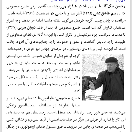
محسن بیگ‌آقا:
با نمایش
باد در علفزار می‌پیچد
، سه‌گانه‌ی برفی خسرو معصومی
که با
رسم عاشق‌کشی
(۱۳۸۲) آغاز شد و با
جایی در دوردست
(۱۳۸۴) ادامه یافت،
سرانجام به پایان رسید؛ گرچه خودش می‌گوید علاقه داشته ادامه‌اش بدهد و به اصرار
منتقدان کنارش گذاشته است. خسرو معصومی که بعد از فیلم
دوران سربی
(۱۳۶۷)
تا مدت‌ها نتوانسته بود موفقیتش را تکرار کند، با این سه‌گانه‌اش فضای متفاوتی از
طبیعت را به نمایش گذاشت و عشق و خشونت را به جذابیت‌های آن افزود. جالب
است که این سه فیلم بی ادعای روستایی، در عرصه‌ی جهانی نیز
خوش درخشیده‌اند.
گرچه او هم‌چنان از نمایش عمومی تک‌سانس فیلمش
دلخور است و معتقد است مافیای پخش و
سینماداران اجازه‌ی پاگرفتن سینمایش را نمی‌دهد،
وقتی صحبت از شمال و برف و جنگل می‌شود
زبانش گرم می شود و خاطرات جذابی را تعریف می
کند.
خسرو معصومی:
قاچاقچی‌ها که فیلم نمی‌بینند و
سینما ندارند! در منطقه‌ای صعب‌العبور زندگی
می‌کنند که حتی شهر رفتن برای‌شان یک معضل است. رییس‌شان هم که دغدغه‌ی
این کار را ندارد. از طرفی من هرگز در فیلم‌هایم اسمی از آن‌ها نمی‌برم و نشانی کسی
را نمی‌دهم. سر صحنه‌ی جایی در دوردست طبق معمول صدای اره‌موتوری در جنگل