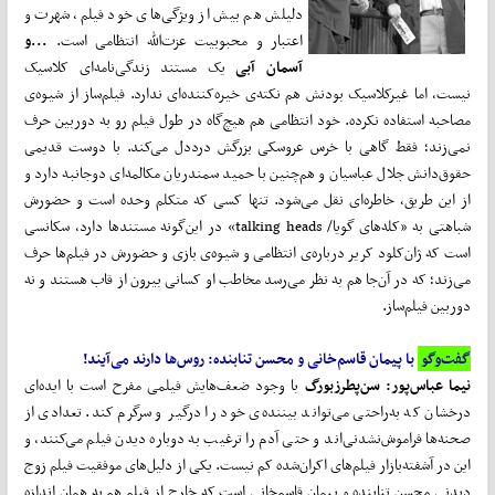
دلیلش هم بیش از ویژگی‌های خود فیلم، شهرت و
اعتبار و محبوبیت عزت‌الله انتظامی است.
...و
آسمان آبی
یک مستند زندگی‌نامه‌ای کلاسیک
نیست، اما غیرکلاسیک بودنش هم نکته‌ی خیره‌کننده‌ای ندارد. فیلم‌ساز از شیوه‌ی
مصاحبه استفاده نکرده. خود انتظامی هم هیچ‌گاه در طول فیلم رو به دوربین حرف
نمی‌زند؛ فقط گاهی با خرس عروسکی بزرگش درددل می‌کند. با دوست قدیمی
حقوق‌دانش جلال عباسیان و هم‌چنین با حمید سمندریان مکالمه‌ای دوجانبه دارد و
از این طریق، خاطره‌ای نقل می‌شود. تنها کسی که متکلم وحده است و حضورش
شباهتی به «کله‌های گویا/ talking heads» در این‌گونه مستندها دارد، سکانسی
است که ژان‌کلود کریر درباره‌ی انتظامی و شیوه‌ی بازی و حضورش در فیلم‌ها حرف
می‌زند؛ که در آن‌جا هم به نظر می‌رسد مخاطب او کسانی بیرون از قاب هستند و نه
دوربین فیلم‌ساز.
گفت‌وگو
با پیمان قاسم‌خانی و محسن تنابنده: روس‌ها دارند می‌آیند!
نیما عباس‌پور: سن‌پطرزبورگ
با وجود ضعف‌هایش فیلمی مفرح است با ایده‌ای
درخشان که به‌راحتی می‌تواند بیننده‌ی خود را درگیر و سرگرم کند. تعدادی از
صحنه‌ها فراموش‌نشدنی‌اند و حتی آدم را ترغیب به دوباره دیدن فیلم می‌کنند، و
این در آشفته‌بازار فیلم‌های اکران‌شده کم نیست. یکی از دلیل‌های موفقیت فیلم زوج
دیدنی محسن تنابنده و پیمان قاسم‌خانی است که خارج از فیلم هم به همان اندازه