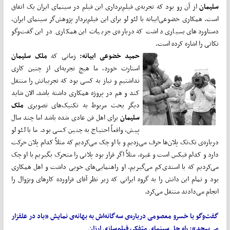
سلیمان
از آن رو بود که تجربه‌ی فیلم‌برداری این فیلم در سینمای ایران یک اتفاق
است. همکاری خضوعی‌ابیانه با لئو لو برای این فیلم‌بردار پژوهش‌گر سینمای ایران،
دستاوردهای بسیاری داشت که درباره‌ی جزییات این همکاری در این گفت‌وگو
نکاتی را اشاره کرده است.
حمید خضوعی ابیانه:
زمانی که
ملک سلیمان
استارت خورد، ما هیچ تجربه‌ای از چنین کاری
نداشتیم و نیاز به کسی بود که تجربیاتش را منتقل
کند و هم در پروژه همکاری داشته باشد. الان شاید
دیگر بحث مربوط به تکنیک‌های تصویری
ملک
سلیمان
برای اهل فن عادی شده باشد اما چند سال
پیش، واقعاً احتیاج به چنین کسی بود. ما با لئو لو
درباره‌ی تک‌تک پلان‌ها حرف می‌زدیم و با او چک می‌کردیم که مثلاً کدام پلان حرکت
دارد و کدام فیکس است و غیره. مثلاً اگر قرار بود پلانی را متحرک بگیریم با او چک
می‌کردیم که با استدی‌کم می‌گیریم. او راهنمایی‌های خوبی داشت و اهل همکاری
بود و تمام این دانش را به گروه ایرانی که زیر نظر آقای فراورده کارهای ویژوال را
انجام می‌دادند منتقل می‌کرد.
گفت‌وگو با خسرو معصومی درباره‌ی سه‌گانه‌اش به بهانه‌ی نمایش «باد در علفزار
می‌پیچد»: راه حل سینمای متفکر
،
فیلم‌سازی ارزان