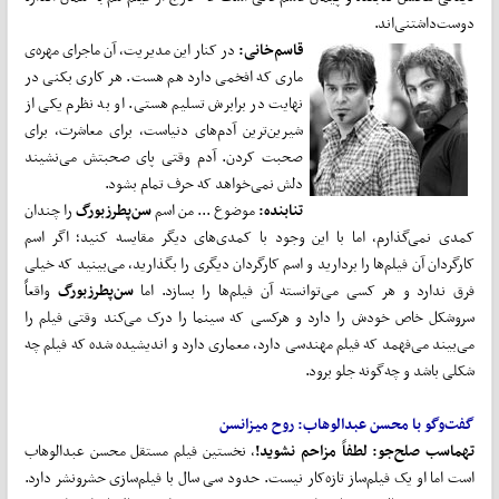
دوست‌داشتنی‌اند.
قاسم‌خانی:
در کنار این مدیریت، آن ماجرای مهره‌ی
ماری که افخمی دارد هم هست. هر کاری بکنی در
نهایت در برابرش تسلیم هستی. او به نظرم یکی از
شیرین‌ترین آدم‌های دنیاست، برای معاشرت، برای
صحبت کردن. آدم وقتی پای صحبتش می‌نشیند
دلش نمی‌خواهد که حرف تمام بشود.
تنابنده:
موضوع ... من اسم
سن‌پطرزبورگ
را چندان
کمدی نمی‌گذارم، اما با این وجود با کمدی‌های دیگر مقایسه کنید؛ اگر اسم
کارگردان آن فیلم‌ها را بردارید و اسم کارگردان دیگری را بگذارید، می‌بینید که خیلی
فرق ندارد و هر کسی می‌توانسته آن فیلم‌ها را بسازد. اما
سن‌پطرزبورگ
واقعاً
سر‌و‌شکل خاص خودش را دارد و هرکسی که سینما را درک می‌کند وقتی فیلم را
می‌بیند می‌فهمد که فیلم مهندسی دارد، معماری دارد و اندیشیده شده که فیلم چه
شکلی باشد و چه‌گونه جلو برود.
گفت‌وگو با محسن عبدالوهاب: روح میزانسن
تهماسب صلح‌جو: لطفاً مزاحم نشوید!
، نخستین فیلم مستقل محسن عبدالوهاب
است اما او یک فیلم‌ساز تازه‌کار نیست. حدود سی سال با فیلم‌سازی حشرونشر دارد.