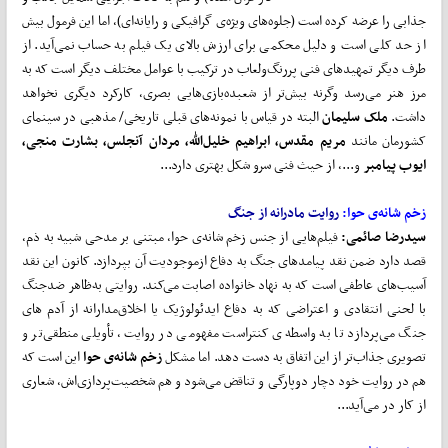
جذابی را عرضه کرده است (جلوه‌های ویژه‌ی گرافیکی و رایانه‌ای)، اما این فرمول بیش
از حد کلی است و دلیل محکمی برای ارزش بالای یک فیلم به حساب نمی‌آید. از
طرف دیگر تمهیدهای فنی پررنگ‌ولعاب در ترکیب با عوامل مختلف دیگر است که به
مرز هنر می‌رسد وگرنه بیش‌تر از شعبده‌بازی‌هایی بصری، کارکرد دیگری نخواهد
داشت.
ملک سلیمان
البته در قیاس با نمونه‌های قبلی تاریخی/ مذهبی در سینمای
کشورمان مانند
مریم مقدس،
ابراهیم خلیل‌الله،
مردان آنجلس،
بشارت منجی،
ایوب پیامبر
و...، از حیث فنی سرو شکل بهتری دارد...
زخم شانه‌ی حوا:
روایت مادرانه از جنگ
سیدرضا صائمی:
فیلم‌هایی از جنس زخم شانه‌ی حوا، مبتنی بر مدحی شبیه به ذم،
قصد دارد ضمن نقد پیامدهای جنگ به دفاع ازموجودیت آن بپردازد. کانون این نقد
آسیب‌های عاطفی است که به نهاد خانواده اصابت می‌کند. روایتی به‌ظاهر ضدجنگ
با لحنی انتقادی و اعتراضی که به دفاع ایدئولوژیک یا اخلاق‌مدارانه از آدم های
جنگ می‌پردازد تا به واسطه‌ی کنتراست مفهومی در روایت، تأویلی منطقی‌تر و
تصویری جذاب‌تر از این اتفاق به دست دهد. اما مشکل
زخم شانه‌ی حوا
این است که
هم در روایت خود دچار دوپارگی و تناقض می‌شود و هم شخصیت‌پردازی‌اش، شعاری
از کار در می‌آید...