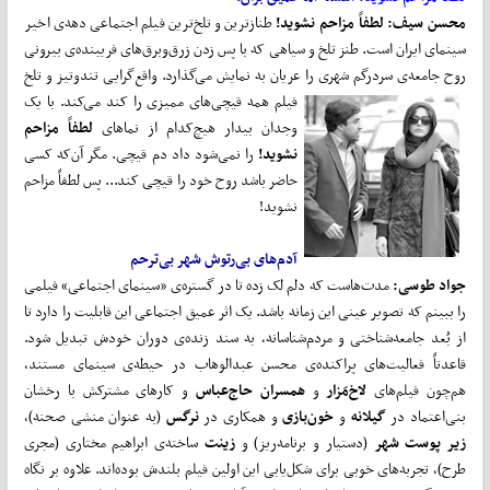
محسن سیف:
لطفاً مزاحم نشوید!
طنازترین و تلخ‌ترین فیلم اجتماعی دهه‌ی اخیر
سینمای ایران است. طنز تلخ و سیاهی که با پس زدن زرق‌وبرق‌های فریبنده‌ی بیرونی
روح جامعه‌ی سردرگم شهری را عریان به نمایش می‌گذارد. واقع‌گرایی تندوتیز و تلخ
فیلم همه قیچی‌های
ممیزی را کند می‌کند. با یک
وجدان بیدار هیچ‌کدام از نماهای
لطفاً مزاحم
نشوید!
را نمی‌شود داد دم قیچی. مگر آن‌که کسی
حاضر باشد روح خود را قیچی کند... پس لطفاً مزاحم
نشوید!
آدم‌های بی‌رتوش شهر بی‌ترحم
جواد طوسی:
مدت‌هاست که دلم لک زده تا در گستره‌ی «سینمای اجتماعی» فیلمی
را ببینم که تصویر عینی این زمانه باشد. یک اثر عمیق اجتماعی این قابلیت را دارد تا
از بُعد جامعه‌شناختی و مردم‌شناسانه، به سند زنده‌ی دوران خودش تبدیل شود.
قاعدتاً فعالیت‌های پراکنده‌ی محسن عبدالوهاب در حیطه‌ی سینمای مستند،
هم‌چون فیلم‌های
لاخ‌مَزار
و
همسران حاج‌عباس
و کارهای مشترکش با رخشان
بنی‌اعتماد در
گیلانه
و
خون‌بازی
و همکاری در
نرگس
(به عنوان منشی صحنه)،
زیر پوست شهر
(دستیار و برنامه‌ریز) و
زینت
ساخته‌ی ابراهیم مختاری (مجری
طرح)، تجربه‌های خوبی برای شکل‌یابی این اولین فیلم بلندش بوده‌اند. علاوه بر نگاه