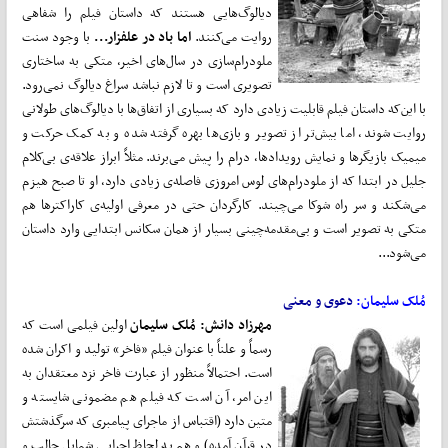
دیالوگ‌هایی هستند که داستان فیلم را شفاهی
روایت می‌کنند.
اما باد در علفزار...
با وجود سنت
ملودرام‌سازی در سال‌های اخیر، متکی به ساختاری
تصویری است و تا لازم نباشد سراغ دیالوگ نمی‌رود.
با این‌که داستان فیلم قابلیت زیادی دارد که بسیاری از اتفاق‌ها با دیالوگ‌های طولانی
روایت شوند، اما بیش‌تر از تصویر و بازی‌ها بهره گرفته شده و به کمک حرکت و
میمیک بازیگرها و نمایش رویدادها، درام را پیش می‌برند. مثلاً ابراز علاقه‌ی بی‌کلام
جلیل در ابتدا که از ملودرام‌های لوس امروزی فاصله‌ی زیادی دارد، او تا صبح هیزم
می‌شکند و سر راه شوکا می‌چیند. کارگردان حتی در معرفی اولیه‌ی کاراکترها هم
متکی به تصویر است و بی‌‌مقدمه‌چینی بسیار از همان سکانس ابتدایی وارد داستان
می‌شود...
مُلک سلیمان:
دعوی و معنی
مهرزاد دانش: مُلک سلیمان
اولین فیلمی است که
رسماً و علناً با عنوان فیلم «فاخر» تولید و اکران شده
است. احتمالاً منظور از عبارت فاخر نزد معتقدان به
این امر، آن است که فیلم هم مضمونی شایسته و
متین دارد (اقتباس از ماجرای پیامبری که سرگذشتش
در قرآن آمده) و هم به لحاظ اجرایی شمایل جالب و