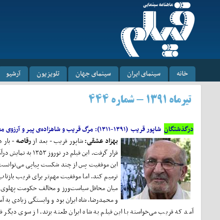
خانه
سینمای ایران
سینمای جهان
تلویزیون
آرشیو
تیر‌ماه ۱۳۹۱ - شماره ۴۴۴
درگذشتگان
شاپور قریب (۱۳۹۱-۱۳۱۱): مرگ قریب و شاهزاده‌ی پیر و آرزوی محال
بهزاد عشقی:
شاپور قریب - بعد از
رقاصه
- بار د
قرار گرفت. این فیلم در
این موفقیت پس از چند شکست پیاپی می‌توانست
ترمیم کند. اما موفقیت مهم‌تر برای قریب بازتا
میان محافل سیاست‌ورز و مخالف حکومت پهلو
و محمدرضا، شاه ایران بود و وابستگی زیادی به آم
آ‌مد که قریب می‌خواسته با این فیلم به شاه ایران طعنه بزند. از سوی دیگر ف