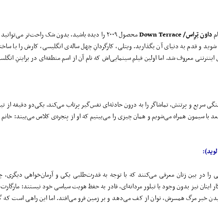
ام
داون تِرِاس/ Down Terrace
محصول ۲۰۰۹ را دیده باشید، بدون شک راحت‌تر می‌توا
وید و قدم به دنیای آن بگذارید. ویتلی، کارگردانِ چهل ‌ساله‌ی انگلیسی‌، کارش را با ساختن
اینترنتی معروف شد. اما اولین فیلم سینمایی‌اش که نام آن از اسم منطقه‌ای در برایتنِ انگلس
نگی سریع و پرتنش، تماشاگر را به درون حادثه‌ای نفس‌گیر پرتاب می‌کند. یکی‌دو دقیقه از تی
 با سیمون همراه می‌شویم و همان چیزی را می‌بینیم که او از پنجره‌ی کلاس می‌بیند: خانم م
لوید):
ا در بین زنان معرفی می‌کنند که با توجه به قدرت‌طلبی یکی و آرمان‌خواهی دیگری، چ
نگار اینان نیز بدون وجود یا تبلور مردانه‌ای، قادر به حفظ هویت سیاسی خود نیستند: مارگار
سیدن خبر مرگ همسرش، توان از کف می‌دهد و بر زمین فرو می‌افتد. اما این راهی است که 