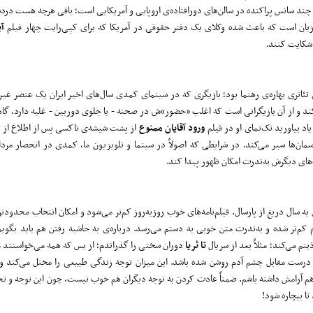
چند سانس پراکنده در سالن‌های دورافتاده‌ی اروپایی و آمریکایی است؛ باقی هرچه هست درد
‌زبان است که باعث شده وکلای یک دفتر حقوقی در آمریکا که برای کپی‌رایت چهار فیلم
آی
 شکایت کنند.
 تئاتری بهاره‌ی رهنما بود؛ بازیگری که در سینمای کمدی سال‌های اخیر ایران یک عنصر غیر
کند و از آن بازیگرانی است که اغلب «حضور»ش در صحنه - یا جلوی دوربین - غلبه دارد، گا
اد بیاورید تک‌نمای او در فیلم
ورود آقایان ممنوع
از پشت شیشه‌ی تاکسی پس از اطلاع از ت
سمان‌ها سیر می‌کند. در شرایطی که اصولاً در سینما و تلویزیون ما، کمدی در انحصار مر
‌های دیگرش به‌ندرت امکان ظهور پیدا کند.
ه سال دریغ از پارسال. فیلم‌نامه‌های خوب روزبه‌روز کم‌تر می‌شود و امکان انتخاب محدودتر.
کم‌تر شده و به‌ندرت متن خوبی به دستم می‌رسد. درباره‌ی به حاشیه رفتن هم باید بگویم 
یتم می‌کند؛ مثلاً بعد از سریال
تا ثریا
دوران سختی را گذراندم؛ از بس که همه می‌خواستند 
رگی درست مقابل چشم آدم روشن شده باشد. این میزان توجه زندگی طبیعی را مختل می‌کند 
م آرامش داشته باشم. ضمناً عادت کردن به توجه دیگران هم خوب نیست، چون این توجه و 
 بیچاره شود!