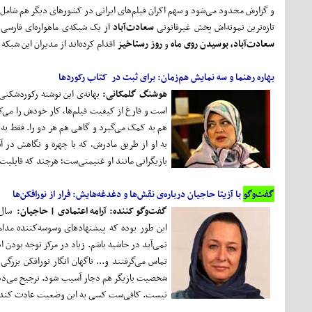
و گزارش محدود می‌شود و سهم اکران فیلم‌های ایرانی در کشورهای دیگر هم شامل 
تازه‌ترین نمونه‌اش پخش غیرقانونی
سعادت‌آباد
از یک شبکه‌ی ماهواره‌ای فارسی
سعادت‌آباد،
بوسیدن روی ماه
و
روز رستاخیز
اقدام کرده‌اند از مدیران این شبکه
بهاره رهنما و سه نمایش هم‌زمان: برای ثبت در کتاب رکوردها
هوشنگ گلمکانی:
بهانه‌ی ‌این نوشته رکوردشکنی
است و فارغ از کیفیت فیلم‌ها، کار خودش را می‌
هم به کمک می‌گیرد و گاهی هم هر دو را. فقط به ی
به او از طریق مادرش، که با چهره و نگاهش در آ
بازیگرانی مانند او غنیمتی‌ست؛ هرچند که قابلیت
گفت‌وگو
با آزیتا حاجیان درباره‌ی نقش‌ها و دغدغه‌هایش: فرار از نورافکن‌ها
گفت‌و‌گو کننده: آرامه اعتمادی | حاجیان:
سال ب
این طور بوده که پیشنهادهای وسوسه‌کننده مدام 
نمی‌آید در حاشیه باشم. زیاد در مرکز توجه بودن اذ
تماس می‌گرفتند و... ناگهان انگار نورافکن بز
شخصیت بازیگر هم دچار آسیب شود. ترجیح می‌ده
نیست. کافی‌ست کسی به این وضعیت عادت کند تا