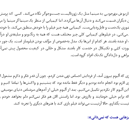
ریوش مهرجویی به سینما مثل یک ژورنالیست جست‌وجوگر نگاه می‌کند. کسی‌ که پرسش
 دیگران قسمت می‌کند و دنبال آن‌ها می‌گردد. اما کیمیایی از منظر یک سینماگر سینما را می
 یک‌دست و قابل‌ردیابی‌ست. کیمیایی همه چیز فیلم را با خودش منطبق می‌کند، با خود
ی‌کنی. در فیلم‌های کیمیایی کلی چیز مختلف هست که همه به رنگ‌وبو و سلیقه‌ی او درآمد
 شده باشند. هر کدام از این‌ها یک مدل به‌خصوص از مؤلف بودن فیلم‌ساز است. یک‌ جور 
صورت کمّی و تکنیکال در خدمت کار باشند مشکل و خللی در کیفیت محصول پیش نمی‌آید.
مراهی و دل‌دادگی تک‌تک افراد گروه است.
ی که آلبوم بیرون آمد، از فردایش احساس تهی شدن کردم. چون آن قدر فکر و ذکرم مشغول انت
 لازم بود انجام داده بودیم و دیگر فقط مانده بود که بنشینیم و واکنش‌ها را تماشا کنیم و 
ر این آلبوم کار نکردیم تکمیل می‌کنیم. بعد از آلبوم خیلی از آدم‌های سرشناس دنیای موسیقی
برایم خیلی خوشایند و باارزش بود. اما راستش الان هم فکر نمی‌کنم دلم بخواهد خودم ر
ست بگذارم. حالا آرتیست می‌تواند فیلم بازی کند یا هنرهای دیگری را تجربه کند.
یزهایی هست که نمی‌دانی»: