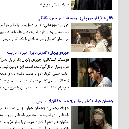
جغرافیای تازه موفق است.
اقاقی‌ها (پابلو جورجِلی): چیره شدن بر حس بیگانگی
کیومرث وجدانی:
فیلم، عامل سفر را برای بازگویی
موضوعش پرهیز دارد. این قصه‌ای عاشقانه به مفهوم
دو انسان که برای پیوند یافتن با یکدیگر و خوشی‌ا
چهره‌ی پنهان (آندرس بایز): میراث نازیسم
هوشنگ گلمکانی:
چهره‌ی پنهان
یک تریلر نفس‌گ
اغلب خیلی کوتاه (دو تا هفت دقیقه‌ای) و عمدتاً 
(Baiz) هم نمی‌توانیم مطمئن باشیم. فیلم از حیث حال‌وهوا و روایت، پر از چرخش و غافل‌گیری است. در ده دقیقه‌ی آغاز به نظر می‌رسد
ملودرام عاشقانه است. بعد معمایی را طرح می‌کند 
چشمان خولیا (گیلِم مورالِس): حس خفقان‌آور ناامنی
شهزاد رحمتی:
چشمان خولیا
از آن دست فیلم‌ه
نابینایی (در این‌جا در آستانه‌ی نابینایی قرار 
دیگران هنوز هم امکان دیدن‌شان را ندارند) و ن
پانگ) و بازسازی آمریکایی‌اش را تداعی کند.