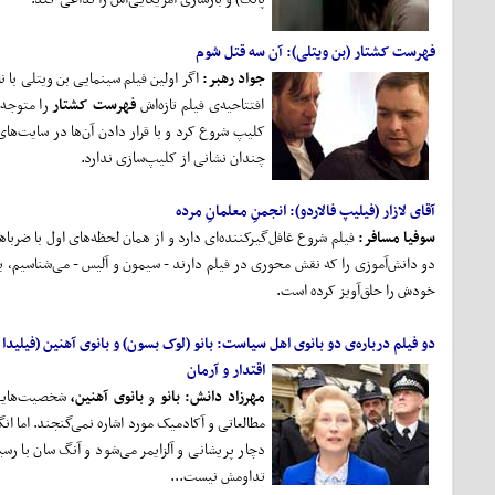
فهرست کشتار (بن ویتلی): آن سه قتل شوم
جواد رهبر:
اگر اولین فیلم سینمایی بن ویتلی با ن
افتتاحیه‌ی فیلم تازه‌اش
فهرست کشتار
را متوجه ش
کلیپ شروع کرد و با قرار دادن آن‌ها در سایت‌های 
چندان نشانی از کلیپ‌سازی ندارد.
آقای لازار (فیلیپ فالاردو): انجمنِ معلمانِ مرده
سوفیا مسافر:
فیلم شروع غافل‌گیرکننده‌ای دارد و از همان لحظه‌های اول با ضرباه
دو دانش‌آموزی را که نقش محوری در فیلم دارند - سیمون و آلیس - می‌شناسیم، بعد
خودش را حلق‌آویز کرده است.
دو فیلم درباره‌ی دو بانوی اهل سیاست: بانو (لوک بسون) و بانوی آهنین (فیلیدا 
اقتدار و آرمان
مهرزاد دانش:
بانو
و
بانوی آهنین،
شخصیت‌هایی ر
مطالعاتی و آکادمیک مورد اشاره نمی‌گنجند. اما ا
دچار پریشانی و آلزایمر می‌شود و آنگ سان با ر
تداومش نیست...