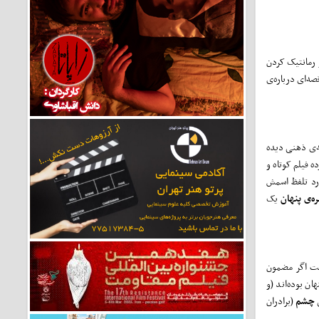
ز رمانتیک کردن
صه‌ای درباره‌ی
ه‌ی ذهنی دیده
 ساخت یازده فیلم کوتاه و
ورد تلفظ اسمش
ه‌ی پنهان
یک
ست اگر مضمون
ن بوده‌اند (و
ی
چشم
(برادران