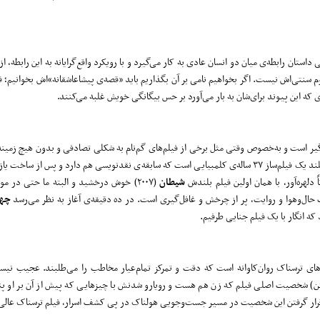
 داستان رابطه‌ی میان دو انسان عادی به کار می‌گیرد و با رویکرد واقع‌گرایانه به این رابطه، ا
 سنتی‌اش نیست. اگر بخواهیم نامی بر آن بگذاریم باید «قصه‌ی پیشاعاشقانه‌»اش بخوانیم؛ ‌ق
ی که این پیوند برای‌شان به بار می‌آورد بر حس بیگانگی خویش غلبه می‌کنند.
یر است و به‌خصوص وقتی مثل برخی از فیلم‌های گم‌نام به شکلی تصادفی و بدون هیچ زمین
شود بسیار غافل‌گیرکننده است. این دومین فیلم بلند یک فیلم‌ساز ۳۷ ساله‌ی کلمبیایی است که سابقه‌ی نقدنویسی هم دارد و پس از
دلهره‌آور، با همان اولین فیلم بلندش
شیطان
(۲۰۰۷) خوش درخشید و البته ما حتی در م
چهر
که انگار با یک فیلم جنایی طرفیم.
ای ترسناک روان‌کاوانه است که دقت و تمرکز تمام‌عیار مخاطب را می‌طلبند. عجیب نی
داشتن) شخصیت اصلی فیلم که زن هم هست و رویارو شدنش با چیزهایی که پیش از آن بر او پنها
یز قرار گرفتن این شخصیت در مسیر جست‌وجویی هولناک در پی کشف اسرار، فیلم ترسناک عال