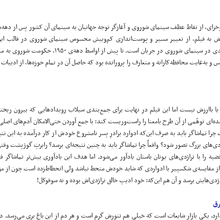
ای، از نقاط عطف سینمای شوروی و آغازگر توجه جهانیان به سینمای آن کشور پس از دهه‌ها
ه‌اش به فیلم، از تغییر مسیر و پوست‌اندازی کم‌وبیش محسوس سینمای شوروی در قالب این
استقبال و به دنیا اعلام کرد که اتفاق‌های خوشایندی در سینمای شوروی در جریان است. تا
به‌غایت محافظه‌کارانه و متعارف را پرورانده بود که حاصل آن در تمام حوزه‌ها، از ادبیات تا 
 باارزش نیست اما این فیلم در نهایت برای جمع‌بندی سیلاب رویدادهایی که بیرون ریخته 
شده‌ای توهّمی از آن طرح بامعنا را راست‌وریست کند: با جمع آوردن حتی‌الامکان آدم‌های اصل
را تماشاگر باید به صرف این‌که ادوارد برادرِ پسر نامشروع خودش از کار درآمده به این نت
دی‌های بزرگ تصور شود؟ واقعاً چرا تماشاگر باید به چنین نتیجه‌ای برسد؟ رابرتِ گوژپشت وق
ه را با تراژدی‌های یونان باستان یادآور می‌شود. اما هدف این یادآوری بیش‌تر تماشاگر فی
از مقایسه‌ی شکسپیر با ادواردی که شاید خودش منحط نباشد ولی انحطاط‌زده است چون از مزای
ژدی‌هایش برسد و آن هم این‌که: خود ادیپ خالق تراژدی‌اش بوده و نه سوفوکل!
ق‌
ارد. یکی بازار شایعات است که خیلی هم تنورش گرم است و هر دم از این باغ بری می‌رسد. دیگ