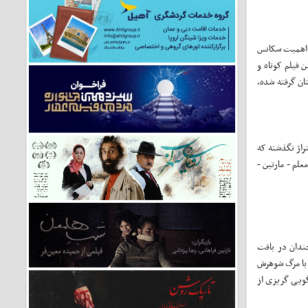
نید اهمیت سکانس
 فیلم‌ کوتاه و
تان گرفته شده،
تراژ نگذشته که
علم - مارتین -
ندان در بافت
ت با مرگ شوهرش
گویی گریزی از