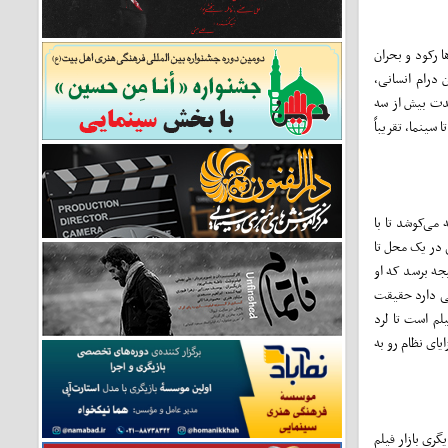
 رکود و بحران
 درام انسانی،
 پیش از اواسط دهه‌ی ۱۹۵۰، حکومت شوروی به مدت بیش از سه
سینما، تقریباً
می‌کوشد تا با
ی در یک محل تا
یجه برسد که او
تی دارد حقیقت
لم است تا لرد
ای نظام رو به
ری بازار فیلم