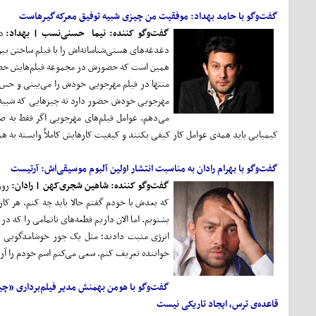
گفت‌وگو با حامد بهداد: موفقیت من چیزی شبیه توفیق معرکه‌گیرهاست
گفت‌و‌گو کننده: نیما حسنی‌نسب | بهداد:
دا
دغدغه‌های هستی‌شناسانه‌اش را با فیلم ساختن بین
همین است که حضورش در مجموعه فیلم‌هایش حضوری
منتها در فیلم مهرجویی خودش را می‌بینی و حس م
مهرجویی خودش حضور دارد نه چیزهایی که شبیه او
می‌دهم. عوامل فیلم‌های مهرجویی اگر فقط به 
کیمیایی باید همه‌ی عوامل کار کیفی بکنند و کیفیت کار‌هایش کاملاً وابسته به ه
گفت‌وگو با بهرام رادان به مناسبت انتشار اولین آلبوم موسیقی‌اش: آرتیست
گفت‌و‌گو کننده: شاهین شجری‌کهن | رادان:
روز
که بعدش با خودم گفتم حالا باید چه کنم. هر کاری
بشنویم. اما الان داریم قطعه‌های ناتمامی را که د
انرژی مثبت دادند؛ مثل یک جور خوشامدگویی که 
خواننده تعریف کنم. سعی می‌کنم اسم خودم را آرتی
گفت‌وگو با هومن بهمنش مدیر فیلم‌برداری «چ
قاعده‌ی ترس، ایجاد تاریکی نیست