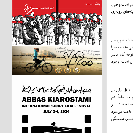
سر است و ضرر.
نه‌های روبه‌رو،
قابل‌چشم‌پوشی
هی «تکنیک» را
وجه آقای دبیر
دان است، وجود
 لااقل برای من
که اساساً بدم
مصاحبه کنند و
و باعث می‌شود
تحسین همیشگی