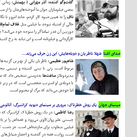
گفت‌و‌گو کننده: آذر مهرابی | بهمنش:
بعضی فیلم‌سازان جوان ما آموخته‌های‌شان را از 
ناف
را به همین شیوه کار کردم. شاید امروز با نگا
خالی از اشتباه نبوده. ما فیلمی‌ مثل
غلاف تمام‌فل
دوربین آن قدر تماشاگر را متوجه خود می‌کند؟ چرا
کارگردانی و فیلم‌نامه است و این نباید به رخ کشی
صدای آشنا
شهلا ناظریان و دوبله‌هایش: این زن حرف می‌زند...
شاهپور عظیمی:
ناظریان یکی از بهترین گزینه‌ه
مربوط است. زنی با بینی کشیده و تبسمی محو
مدیردوبلاژ
ساعت‌ها
به‌درستی تشخیص داد که صدای
با دوبله‌ی او استریپ شخصیتی است که در زیر ظاهر
اما خودش می‌داند که مرگ او محتوم است.
سینمای جهان
یک روش خطرناک: مروری بر سینمای دیوید کراننبرگ: آناتومی 
رضا کاظمی:
در یک روش خطرناک کراننبرگ که پیش
چیستی علم روان‌کاوی می‌رود و قصه‌اش را بر پایه
فیلمی متفاوت برای سازنده‌اش است. جز دست کشی
است، روایت قصه در گذشته و احضار شمایل‌های کلا