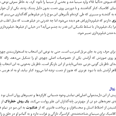
زمانی که شیوه‌ی «دگما ۹۵» وارد سینما شد و بخشی از سینما را نابود کرد، به خاطر معرفی 
سینمای کلاسیک کنار گذاشتند و با دوربین روی دست بدون دلیل پشتک زدند. یکی از آن جوان‌
ه به گذشته و مسیری که طی کرده‌ام تأثیرهای این موج را در فیلم‌هایم گاه‌گداری می‌بینم که 
زی
داریم که فیلم‌برداری‌اش هم دیده می‌شود اما چه قدرتی در فیلم هست که مثل اغلب فی
 یک فیلم‌بردار با تسلط تکنیکی این قدر به چشم می‌آید؟ در خیلی از فیلم‌ها، فیلم‌برداری 
ده شدن فیلم‌برداری تعبیر شود.
ا برای حرف زدن به جای مریل استریپ است. حتی به نوعی این انتخاب به استخوان‌بندی چهره
 روی صورتش که آرامش یکی از خصوصیات اصلی چهره‌ی او را تشکیل می‌دهد. ژاله کا
 ناظریان گویی جزیی جدایی‌ناپذیر از این بازیگر است. ناظریان به‌خوبی به این انتخاب پ
 آرامش باید با نبود عزیزی که هنوز از دست نرفته اما می‌رود کنار بیاید. او به اد هریس 
زوال
 از این دل‌مشغولی اصلی‌اش نمایش وجوه جسمانی کارکردها و تغییرهای روان انسان بود به
‌ی تجربه‌های دو تن از مهم‌ترین پایه‌گذاران این علم روایت می‌کند.
یک روش خطرناک
از ب
دن از اختلاط انسان و سخت‌افزار، و پرداخت فانتزی که از
عنکبوت
به این سو در تمام ف
سیک برای سینمای شناخته‌شده‌ی کراننبرگ تازگی و غرابت دارد و به گمانم او در خلق و راه