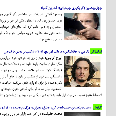
چهل‌ویکمین (گریگوری چوخرای): آخرین گلوله
مسعود ثابتی:
این نخستین ساخته‌ی گریگوری چوخر
بود. جشنواره‌ی کن با اعطای یکی از جوایز ویژ
دهه، هنری منطقه‌ای، بدوی، سیاسی، در چنگ پلیس و 
مساوی با هیچ بود.
تماشاگر
نگاهی به «ناشناس» (رولند امریچ، ۲۰۱۱): شکسپیر بودن یا نبودن
ایرج کریمی:
هیچ ژانری به خودی خود بی‌ارزش یا
شگرد ملودراماتیک بارها کارشده و عملاً دستمالی‌
تماشاگر کم‌تر احساس بلاهت بکند. ولی در نهایت چ
شایستگی بیش‌تری از شکسپیر دارد تا خالق آن تراژ
تکان‌دهنده را برای ادوارد فاش می‌کند شباهت قضی
آکسفورد. ولی تماشاگر برای گرفتن چنین نتیجه‌ای 
انحطاط هنوز نصیب می‌برد، اول باید به نتیجه‌ی دیگری در مورد یونان باستان و ترا
گزارش
شصت‌و‌پنجمین جشنواره‌ی کن: عشق، بحران و مرگ، پیچیده در زرق‌و‌بر
محمد حقیقت:
در کن چند بازار در بازار وجود د