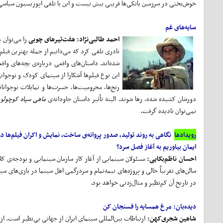
خوش‌بختی در سرزمین یانکی‌ها فریبی بیش نیست و این با تلقی اپوزیسیون سیاسی 
سایه‌های غم
احمد طالبی‌نژاد:
هفت‌تیر‌های چوبی
را می‌توان ه
نادری تلقی کرد که می‌دانیم از جمله بهترین فیلم‌
شده‌اند. داستان‌های واقعی درباره‌ی بچه‌های واقعی
این نوع فیلم‌ها آشکارا از سینمای کودک و نوجوانی
رنج‌ها، محرومیت‌ها، حسرت‌ها و تمایلات نوجوانان
دورشان کشیده شده، رها شوند. البته تأثیر داستان جاودانه‌ی
ماهی سیاه کوچولو
ا
نمی‌توان نادیده گرفت.
رویدادها
نگاهی به روند تولید، صدور پروانه‌ی ساخت، نمایش و اکران فیلم‌ها د
ایمان بیاوریم به آغاز فصل سرد؟
احسان ناظم‌بکایی:
مسئولان سینمایی از آغاز کار سازمان سینمایی و بودجه‌ی کلا
سالن‌های تقریباً خالی و پروژه‌های نیمه‌تمام و سردرگمی اهل سینما در بازی‌های
در تاریخ آن کم‌نظیر و مثال‌زدنی خواهد بود.
دیده‌بان:
مرغ همسایه را فسنجان کن
شاهین شجری‌کهن:
ارتباطات بین‌المللی سینمای ایران از جهاتی بی‌نظیر است. از