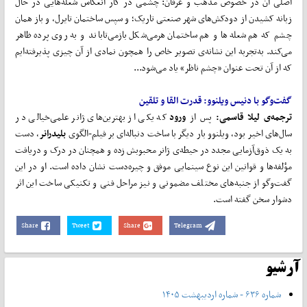
اصلی آن در خصوص مذهب و عرفان: چشمی در کار انعکاس شعله‌هایی در حال
زبانه کشیدن از دودکش‌های شهر صنعتی تاریک؛ و سپس ساختمان تایرل، و باز همان
چشم که هم شعله‌ها و هم ساختمان هرمی‌شکل بازمی‌تاباند و به روی پرده ظاهر
می‌کند. به‌تجربه این نشانه‌ی تصویر خاص را همچون نمادی از آن چیزی پذیرفته‌ایم
که از آن تحت عنوان «چشم ناظر» یاد می‌شود...
گفت‌وگو با دنیس ویلنوو: قدرت القا و تلقین
ترجمه‌ی لیلا قاسمی:
پس از
ورود
که یکی از بهترین‌های ژانر علمی‌خیالی در
سال‌‌های اخیر بود، ویلنوو بار دیگر با ساخت دنباله‌ای بر فیلم-الگوی
بلیدرانر
، دست
به یک ذوق‌آزمایی مجدد در حیطه‌ی ژانر محبوبش زده و همچنان در درک و دریافت
مؤلفه‌ها و قوانین این نوع سینمایی موفق و چیره‌دست نشان داده است. او در این
گفت‌وگو از جنبه‌های مختلف مضمونی و نیز مراحل فنی و تکنیکی ساخت این اثر
دشوار سخن گفته است.
Share
Tweet
Share
Telegram
آرشیو
شماره ۶۳۶ - شماره اردیبهشت ۱۴۰۵