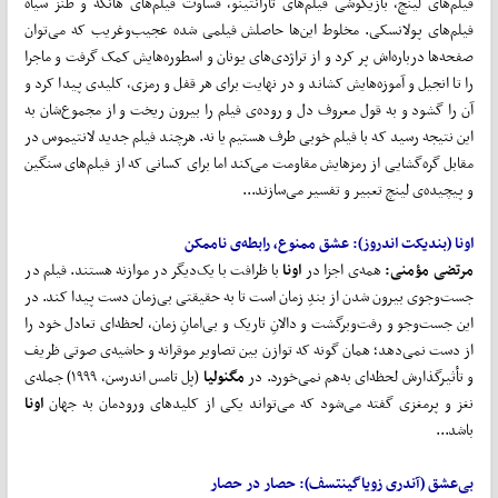
فیلم‌های لینچ، بازیگوشی فیلم‌های تارانتینو، قساوت فیلم‌های هانکه و طنز سیاه
فیلم‌های پولانسکی. مخلوط این‌ها حاصلش فیلمی شده عجیب‌وغریب که می‌توان
صفحه‌ها درباره‌اش پر کرد و از تراژدی‌های یونان و اسطوره‌هایش کمک گرفت و ماجرا
را تا انجیل و آموزه‌هایش کشاند و در نهایت برای هر قفل و رمزی، کلیدی پیدا کرد و
آن را گشود و به قول معروف دل و روده‌ی فیلم را بیرون ریخت و از مجموع‌شان به
این نتیجه رسید که با فیلم خوبی طرف هستیم یا نه. هرچند فیلم جدید لانتیموس در
مقابل گره‌گشایی از رمزهایش مقاومت می‌کند اما برای کسانی که از فیلم‌های سنگین
و پیچیده‌ی لینچ تعبیر و تفسیر می‌سازند...
اونا
(بندیکت اندروز): عشق ممنوع، رابطه‌ی ناممکن
مرتضی مؤمنی:
همه‌ی اجزا در
اونا
با ظرافت با یک‌دیگر در موازنه هستند. فیلم در
جست‌وجوی بیرون شدن از بندِ زمان است تا به حقیقتی بی‌زمان دست پیدا کند. در
این جست‌وجو و رفت‌وبرگشت و دالانِ تاریک و بی‌امانِ زمان، لحظه‌ای تعادل خود را
از دست نمی‌دهد؛ همان گونه که توازن بین تصاویر موقرانه و حاشیه‌ی صوتی ظریف
و تأثیرگذارش لحظه‌ای به‌هم نمی‌خورد. در
مگنولیا
(پل تامس اندرسن، ۱۹۹۹) جمله‌ی
نغز و پرمغزی گفته می‌شود که می‌تواند یکی از کلیدهای ورودمان به جهان
اونا
باشد...
بی
عشق
(آندری زویاگینتسف): حصار در حصار