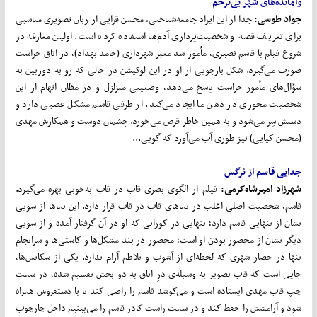
وامانده‌های شهر بی‌ترحم
جواد طوسی:
جدا از این ایراد جامعه‌شناختی، محسن قرایی از زبان تصویری مناسبی
برای تعریف قصه و شخصیت‌پردازی آدم‌ها استفاده کرده است. اولین معارفه در
شروع فیلم با قاسم نصیری، مأمور سد معبر شهرداری (حامد بهداد)، در اتاق حراست
صورت می‌گیرد. شکل بازجویی از او در این لوکیشن در حالی که رو به دوربین به
سؤال‌های مأمور حراست پاسخ می‌دهد، وضعیتی متزلزل و در مظان اتهام از این
شخصیت محوری در ذهن ما ایجاد می‌کند. از طرفی قاسم مشکل عصبی دارد و
دستش سِر می‌شود و به همین خاطر قرص می‌خورد. چشمان دوست و همکارش مهدی
(محسن کیایی) نیز طوری آب می‌آورد که گویی...
جدایی قاسم از نرگس
شهرزاد امیرشاه
کرمی:
فیلم از الگوی بصری قاب در قاب به‌خوبی بهره می‌گیرد.
قاسم، شخصیت اصلی اغلب در نماهای قاب در قاب قرار دارد. این نماها از سویی
نشان از تنهایی قاسم دارد؛ تنهایی در کورانی که او در آن گرفتار آمده و از سویی
دیگر نشان از محصور بودن او است؛ محصور در بند مشکل‌ها و کاستی‌ها و سرانجام
تنها در حصار شهری که لحظه‌ای از آشوب و تلاطم آرام ندارد. یکی از سکانس‌ها،
جایی است که قاب تصویر به وسیله‌ی درِ اتاق به دو بخش تقسیم شده، در سمت
چپ قاب مهدی ایستاده است و می‌کوشد قاسم را راضی کند تا با دستفروش همراه
شود و آرامشش را حفظ کند و در سمت راست کادر قاسم را می‌بینیم داخل چارچوب