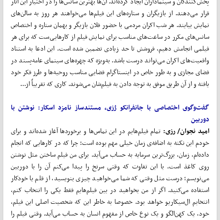
پخش‌کنندگان و سینماداران ایجاد کرده‌اند. آن‌ها بهترین سانس‌ها را در اختیار این آثار
قرار می‌دهند. از بازیگران و ستاره‌های این فیلم‌ها می‌خواهند هر روز به سالن‌های
نمایش بیایند. هر شب اکران مردمی با حضور فلان بازیگر و بهمان ستاره و اختصاص
سانس‌های مکرر در ساعت‌های مناسب برای نمایش فیلم از کارهایی‌ست که برای هر
فیلمی انجامش دهیم، فروشش تا حد زیادی تضمین شده است. این ادعا به استناد
واقعیت‌های اکران می‌تواند درست باشد. به‌ویژه که چهره‌های سینمای عامه‌پسند در
فضای مجازی و به طور خاص در اینستاگرام فضایی مناسب روحیه‌ها و طرز فکر خود
یافته‌ و از آن طریق موفق به توجه دادن به فیلم‌شان می‌شوند. کاری که تقریباً از...
گفت‌وگوی اختصاصی با جانفرانکو رُزی، مستندساز نامزد اسکار: نوشتن با
دوربین
امید نجوان/ رزی:
تمام فیلم‌هایم در این تماس‌ها و برخوردها آغاز شده‌اند و برای
خودم این نکته به اضافه‌ی زمان خیلی مهم بوده است؛ چرا که در کارهایی که انجام
داده‌ام، زمان، بزرگ‌ترین سرمایه به حساب می‌آید. برای من فیلم ساختن مثل نوشتن
روی کاغذ است. با این تفاوت که وقتی سرنخ را پیدا می‌کنم آن را با دوربین
می‌نویسم؛ درست مثل وقتی که شما می‌خواهید چیزی بنویسید، از قلم یا خودکار
استفاده می‌کنید. اگر از من بخواهید در بین فیلم‌هایم فقط یکی را انتخاب کنم،
انتخابم ال‌سیکاریو خواهد بود. خصوصا به خاطر این که شخصیت اصلی این فیلم،
خود، یک کهن‌الگو و یک نوع خاص از مفهوم انسان به حساب می‌آید. وقتی فیلم را