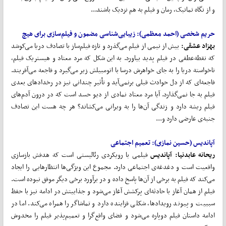
و از نگاه تماتیک، رمان و فیلم به هم نزدیک باشند...
حریم شخصی (احمد معظمی): زیبایی
شناسی
مضمون
و
فیلم
سازی
برای
هیچ
بهزاد عشقی:
بیش از نیمی از فیلم می‌گذرد و تازه فیلم‌ساز با تصادف دریا می‌کوشد
که نقطه‌عطفی در فیلم پدید بیاورد. به این شکل که مرد معتاد و هیستریک فیلم،
ناخواسته دریا را به جای خواهرش درسا با اتومبیلش زیر می‌گیرد و فاجعه می‌آفریند.
فاجعه‌ای که از دل حوادث قبلی برنمی‌آید و تأثیر چندانی نیز در رخدادهای بعدی
فیلم به جا نمی‌گذارد. آیا مرد معتاد نمادی از دیو حسد است که در درون آدم‌های
فیلم ریشه دارد و زندگی آن‌ها را به ویرانی می‌کشاند؟ هر چه هست این تصادف
جنبه‌ی عارضی دارد و...
آپاندیس (حسین نمازی): تعمیم اجتماعی
ریحانه عابدنیا: آپاندیس
فیلمی با رویکردی رئالیستی است که هدفش بازسازی
واقعیت است و دغدغه‌ی اجتماعی دارد. مجموع این ویژگی‌ها انتظارهایی را ایجاد
می‌کند که فیلم به برخی از آن‌ها پاسخ داده و در برآورد برخی دیگر موفق نبوده است.
فیلم از همان آغاز با حادثه‌ای پرکشش آغاز می‌شود و جذابیتش در ادامه نیز با حفظ
سببیت و پیوند رویدادها، شکلی فزاینده دارد و تماشاگر را همراه می‌کند. اما در
ادامه داستان فیلم دوپاره می‌شود و فضای واقع‌گرا و تعمیم‌پذیر فیلم را مخدوش