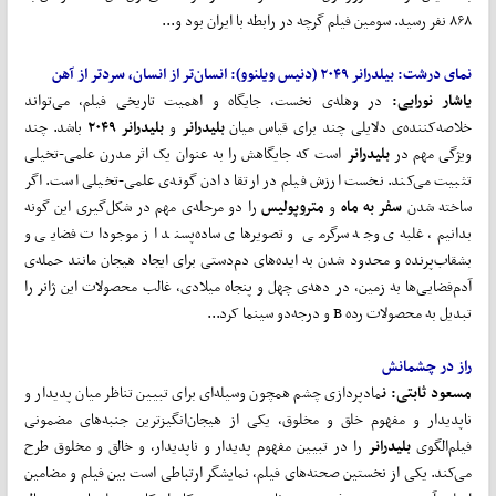
۸۶۸ نفر رسید. سومین فیلم گرچه در رابطه با ایران بود و...
نمای درشت: بیلدرانر ۲۰۴۹ (دنیس ویلنوو): انسان‌تر از انسان، سردتر از آهن
یاشار نورایی:
در وهله‌ی نخست، جایگاه و اهمیت تاریخی فیلم، می‌تواند
خلاصه‌کننده‌ی دلایلی چند برای قیاس میان
بلیدرانر
و
بلیدرانر ۲۰۴۹
باشد. چند
ویژگی مهم در
بلیدرانر
است که جایگاهش را به عنوان یک اثر مدرن علمی-تخیلی
تثبیت می‌کند. نخست ارزش فیلم در ارتقا دادن گونه‌ی علمی-تخیلی است. اگر
ساخته شدن
سفر به ماه
و
متروپولیس
را دو مرحله‌ی مهم در شکل‌گیری این گونه
بدانیم، غلبه‌ی وجه سرگرمی و تصویرهای ساده‌پسند از موجودات فضایی و
بشقاب‌پرنده و محدود شدن به ایده‌های دم‌دستی برای ایجاد هیجان مانند حمله‌ی
آدم‌فضایی‌ها به زمین، در دهه‌ی چهل و پنجاه میلادی، غالب محصولات این ژانر را
تبدیل به محصولات رده B و درجه‌دو سینما کرد...
راز در چشمانش
مسعود ثابتی:
ن
مادپردازی چشم همچون وسیله‌ای برای تبیین تناظر میان پدیدار و
ناپدیدار و مفهوم خلق و مخلوق، یکی از هیجان‌انگیزترین جنبه‌های مضمونی
فیلم‌الگوی
بلیدرانر
را در تبیین مفهوم پدیدار و ناپدیدار، و خالق و مخلوق طرح
می‌کند. یکی از نخستین صحنه‌های فیلم، نمایشگر ارتباطی است بین فیلم و مضامین