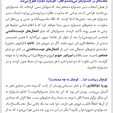
مقد
مه
ای بر جشنواره‌ی سی
وششم فجر:
خورشید دوباره طلوع می‌کند
از همان انتخاب دبیر جشنواره مشخص شد که متولیان سعی کرده‌اند یک جشنواره‌ی
بی‌حاشیه طراحی کنند. زمانی که معاونت نظارت و ارزشیابی وزارت ارشاد، دبیر
جشنواره هم شد، خیلی‌ها ادعا کردند که نگاه سانسورمآبانه و خنثی و بی‌خطر این
معاونت، به فیلم‌های جشنواره تسری پیدا خواهد کرد که با اعلام اسامی فیلم‌ها هم
برخی به همین رویه تأکید کردند. جشنواره‌ای که فیلم
آشغال
های دوست
داشتنی
(محسن امیریوسفی) را بعد از چهار بار تقاضا، بیرون می‌گذارد تا همین تصمیمش
سندی از محافظه‌کاری این دوره باشد. اگر در دوره‌ی قبل
کاناپه
(کیانوش عیاری)
نماینده‌ی فیلم‌های جنجالی شد، این بار
آشغال
های دوست
داشتنی
در کنار دو فیلم
شعله
ور
(حمید نعمت‌الله) و
امپراتور جهنم
(پرویز شیخ‌طادی) این وظیفه را به عهده
گرفتند؛ با این تفاوت که دو فیلم اخیر با هر دردسری بود از سدها عبور کردند و در
جشنواره حاضرند
کوچک زیباست اما... کوچک به چه معناست؟
پوریا ذوالفقاری:
آه و فغان سینمایی‌نویسان از بابت گسترده شدن شعاری فجر به
آسمان می‌رفت. پرسش این بود که این چه مدل جشنواره‌ای‌ست؟ کدام جشنواره به
این شکل برگزار شده؟ الان با توجه به تعداد زیاد فیلم‌های پشت خط اکران که تعدادی
از آن‌ها اتفاقاً قابلیت فروش هم دارند، چرا باید سه ماه پایانی سال تحت‌الشعاع یک
جشنواره‌ی ده‌روزه قرار بگیرد؟ مگر در این ده روز چه فیلی هوا می‌شود که به از