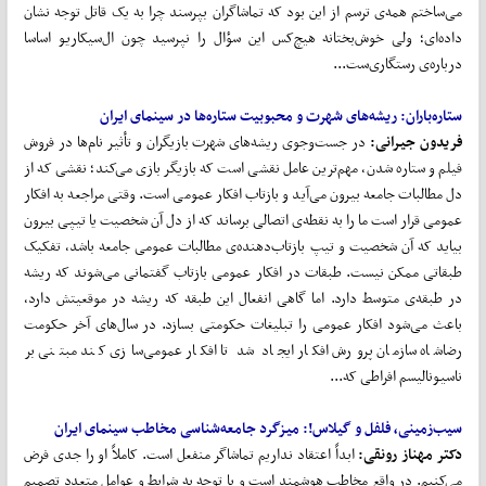
می‌ساختم همه‌ی ترسم از این بود که تماشاگران بپرسند چرا به یک قاتل توجه نشان
داده‌ای؛ ولی خوش‌بختانه هیچ‌کس این سؤال را نپرسید چون ال‌سیکاریو اساسا
درباره‌ی رستگاری‌ست...
ستاره‌باران: ریشه‌های شهرت و محبوبیت ستاره‌ها در سینمای ایران
فریدون جیرانی:
در جست‌وجوی ریشه‌های شهرت بازیگران و تأثیر نام‌ها در فروش
فیلم و ستاره شدن، مهم‌ترین عامل نقشی است که بازیگر بازی می‌کند؛ نقشی که از
دل مطالبات جامعه بیرون می‌آید و بازتاب افکار عمومی است. وقتی مراجعه به افکار
عمومی قرار است ما را به نقطه‌ی اتصالی برساند که از دل آن شخصیت یا تیپی بیرون
بیاید که آن شخصیت و تیپ بازتا‌ب‌دهنده‌ی مطالبات عمومی جامعه باشد، تفکیک
طبقاتی ممکن نیست. طبقات در افکار عمومی بازتاب گفتمانی می‌شوند که ریشه
در طبقه‌ی متوسط دارد. اما گاهی انفعال این طبقه که ریشه در موقعیتش دارد،
باعث می‌شود افکار عمومی را تبلیغات حکومتی بسازد. در سال‌های آخر حکومت
رضاشاه سازمان پرورش افکار ایجاد شد تا افکار عمومی‌سازی کند مبتنی بر
ناسیونالیسم افراطی که...
سیب‌زمینی، فلفل و گیلاس!: میزگرد جامعه‌شناسی مخاطب سینمای ایران
دکتر مهناز رونقی:
ابداً اعتقاد نداریم تماشاگر منفعل است. کاملاً او را جدی فرض
می‌کنیم. در واقع مخاطب هوشمند است و با توجه به شرایط و عوامل متعدد تصمیم