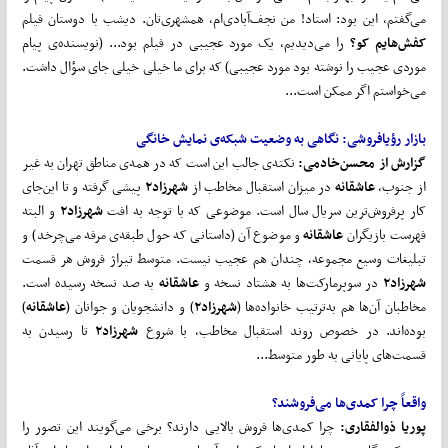
می‌گفتم، این بود: استاد! من نجف‌آبادی‌ام، همشهری‌تان. دیشب با دوستان فیلم
کفش
هایم کو؟
را می‌دیدیم، یک مورد عجیبی در فیلم بود... (نویسنده‌ی پیام
موردی عجیب را نوشته بود مورد عجیبی) که برای ما خیلی خیلی جای سؤال داشت.
می‌خواستم اگر ممکن است...
بازار رؤیافروشی: نگاهی به وضعیت شبکه‌ی نمایش خانگی
گزارش از محسن‌خادمی:
نکته‌ی جالب این است که در همه‌ی مناطق تهران به غیر
از جنوب،
عاشقانه
در میزان استقبال مخاطب از
شهرزاد۲
پیشی گرفته و تا این‌جای
کار پرفروش‌ترین سریال سال است. موضوعی که با توجه به افت
شهرزاد۲
و البته
فهرست بازیگران
عاشقانه
و موضوع آن (داستانی که حول طبقه‌ی مرفه می‌‌چرخد) و
تبلیغات وسیع مجموعه، چندان هم عجیب نیست. متوسط تیراژ فروش هر قسمت
شهرزاد۲
در سوپرمارکت‌ها به هشتاد نسخه و
عاشقانه
به صد نسخه رسیده است.
مخاطبان آن‌ها هم به‌ترتیب خانواده‌ها (
شهرزاد۲
) و دانشجویان و جوانان (
عاشقانه
)
بوده‌اند. در خصوص روند استقبال مخاطب، با شروع
شهرزاد۲
تا رسیدن به
قسمت‌های پایانی به طور متوسط...
واقعاً چرا کمدی
ها می
فروشند؟
پوریا ذوالفقاری:
چرا کمدی‌ها فروش بالایی دارند؟ برخی می‌گویند این تصور را