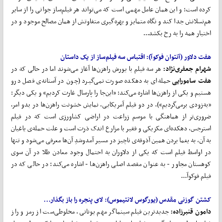
کرده است؛ و این همان عامل مهمی است که می‌تواند هر فیلم‌ساز جوانی را از سایر
هم‌نسلانش جدا ‌کند و نگاه متمایز و بهره‌گیری متفاوتش از همان مصالح موجود و در
اختیار همه را به رخ بکشد...
هفت دلاور
(آنتوان فوکوآ): اقتباس سه فیلم
ساز از یک داستان
شهرام جعفری
نژاد:
هر سه فیلم با یورش راهزن‌ها آغاز می‌شوند اما در حالی که در
هفت سامورایی
حمله‌ای به دهکده صورت نمی‌گیرد (چون در آستانه‌ی فصل درو
هستیم و یکی از راهزن‌ها اشاره می‌کند: «این‌جا را پارسال غارت کردیم» و یکی دیگر:
«به‌زودی برمی‌گردیم»)، در دو فیلم آمریکایی، نمایش خشونت راهزن‌ها در بدو امر،
ضروری‌تر از هماهنگی با موسم زراعت در اراضی کشاورزی است که در فیلم
استرجس، دهکده‌ای مکزیکی و فقیر با مزارع اندک ذرت است و علت حمله‌ی یاغیان
به آن، به یغما بردن همین آذوقه‌ی ناچیز در مسیر آمدوشدِ آن‌ها معرفی می‌شود و تنها
در اواسط فیلم است که یکی از دلاوران به احتمال وجود معادن طلا در آن سوی
کوهستان مجاور - به عنوان مقصد اصلی راهزن‌ها - اشاره می‌کند؛ در حالی که در
فیلم فوکوآ...
کشتن گوزنی مقدس
(یورگوس لانتیموس): لای پنجره را باز بگذار...
دامون قنبرزاده:
جدیدترین فیلم سینماگر مهم یونانی، مخلوطی‌ست از رمز و راز