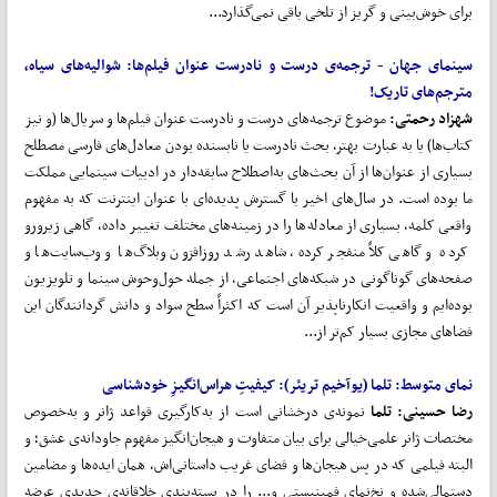
برای خوش‌بینی و گریز از تلخی باقی نمی‌گذارد...
سینمای جهان - ترجمه‌ی درست و نادرست عنوان فیلم‌ها: شوالیه
های سیاه،
مترجم
های تاریک!
شهزاد رحمتی:
موضوع ترجمه‌های درست و نادرست عنوان فیلم‌ها و سریال‌ها (و نیز
کتاب‌ها) یا به عبارت بهتر، بحث نادرست یا نابسنده بودن معادل‌های فارسی مصطلح
بسیاری از عنوان‌ها از آن بحث‌های به‌اصطلاح سابقه‌دار در ادبیات سینمایی مملکت
ما بوده است. در سال‌های اخیر با گسترش پدیده‌ای با عنوان اینترنت که به مفهوم
واقعی کلمه، بسیاری از معادله‌ها را در زمینه‌های مختلف تغییر داده، گاهی زیرورو
کرده و گاهی کلاً منفجر کرده، شاهد رشد روزافزون وبلاگ‌ها و وب‌سایت‌ها و
صفحه‌های گوناگونی در شبکه‌های اجتماعی، از جمله حول‌وحوش سینما و تلویزیون
بوده‌ایم و واقعیت انکارناپذیر آن است که اکثراً سطح سواد و دانش گردانندگان این
فضاهای مجازی بسیار کم‌تر از...
نمای متوسط: تلما (یوآخیم تریئر): کیفیتِ هراس
انگیزِ خودشناسی
رضا حسینی: تلما
نمونه‌ی درخشانی است از به‌کارگیری قواعد ژانر و به‌خصوص
مختصات ژانر علمی‌خیالی برای بیان متفاوت و هیجان‌انگیز مفهوم جاودانه‌ی عشق؛ و
البته فیلمی که در پس هیجان‌ها و فضای غریب داستانی‌اش، همان ایده‌ها و مضامین
دستمالی‌شده و نخ‌نمای فمینیستی و... را در بسته‌بندی خلاقانه‌ی جدیدی عرضه