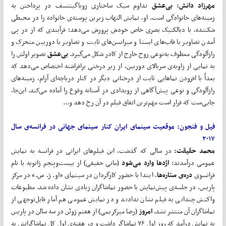
مهرزاد دانش:
بی
عشق
تداوم سبک ساختاری زویاگینتسف در پرداختن به
زمینه‌های خانوادگی است. او، نمایش التهاب زیرین پوسته‌ی خانواده را در محیطی
شکننده، با دیالکتیک بصری خاص خودش پرورش می‌دهد؛ فرآیندی که از در پی
آمدن تصاویر با قاب‌های ایستا و میزانسن‌های ثابت و تصاویر با دوربین متحرک و
رازآلودگی معطوف به‌نوعی روح خارج از کادر شکل می‌گیرد.
بی
عشق
تصویر اولش را
به نمایی از زاویه‌ی سربالای دوربین، از زیر درختی برافراشته اختصاص می‌دهد که
بعداً با افزودن نماهایی ثابت از درختانی دیگر در کنار دریاچه‌ای آرام، زمینه‌های
رازآلودگی و نوعی پیش‌آگاهی از رویدادی در آستانه وقوع را آماده می‌کند. این‌جا،
جایی‌ست که قرار است مهم‌ترین اتفاق فیلم در آن رخ دهد و...
فیل و فنجون: موقعیت سینمای ایران کنار سینمای جهانی در فرانسه‌ی سال
۲۰۱۷
محمد حقیقت:
در سالی که گذشت، این فیلم‌های ایرانی در فرانسه به نمایش
عمومی درآمدند:
اژدها وارد می
شود
(مانی حقیقی) از بیست‌وپنجم ژانویه با نام
فرانسوی
دره‌ی ستاره
ها
، ابتدا با حضور کارگردان در سینمای «او. ژ. س.» در مرکز
پاریس، در جلسه‌ی پیش‌نمایش با حضور تماشاگران زیادی نشان داده شد. مطبوعات
واکنش چندانی به فیلم نشان ندادند و در نمایش عمومی هم آمار قابل‌توجهی از
تماشاگران آن منتشر نشد.
امروز
(رضا میرکریمی) از هفتم ژوئن در سه سالن در پاریس
به نمایش درآمد که روز اول ۷۶ تماشاگر داشت و در هفته‌ی اول کل تماشاگرانش به