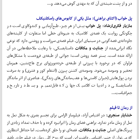
در و از پشت شیشه‌ی آن که به مهدی گوش می‌دهد. و...
پل خواب
(اکتای براهنی): مثل یکی از کابوس
های راسکلنیکف
مازیار فکری
ارشاد:
پل خواب
بیش از هر چیز، طبع‌آزمایی و کندوکاوی است در
چگونگی روایت یک قصه‌ی کلاسیک به شیوه‌ای خطی اما متفاوت از کلیشه‌های
جاودانه‌ی قصه‌گویی در سینمای ایران. فیلم قصه‌ی سرراست و روشنی دارد که نوعی
نگاه ایرانی‌شده از
جنایت و مکافات
داستایفسکی، با رعایت ملاحظه‌هایی در آن
ارائه شده است. بستر قصه روشن است؛ جوانی از طبقه‌ی فرودست با مشکل‌های
فراوان که در برخورد با پیرزنی از طبقه‌ی خرده‌بورژوای برج عاج‌نشین، همزمان
تحقیر و وسوسه می‌شود. وسوسه‌ی کشتن پیرزن (انتقام کور و قشری) و به سرقت
بردن پول‌هایش (جبران کاستی‌ها و عقب‌ماندگی‌های زندگی)، عناصری از اثر ماندگار
داستایفسکی در ادبیات کلاسیک جهان که قابل‌تعمیم و بسط در تاریخ و
جغرافیاست...
از رمان تا فیلم
خشایار سنجری:
در اقتباس آزاد، فیلم‌ساز الزامی برای تجسم بصری به شکل نعل به
نعل از رمان مادر ندارد. براهنی فضای رمان را ایرانیزه کرده و با حذف تعداد زیادی از
پیرنگ‌های اصلی
جنایت و مکافات
، قصه‌ای نو را خلق کرده‌است. اما حداقل انتظاری
که می‌توان از چنین اقتباسی داشت این است که روح کلی رمان در فیلم جاری باشد