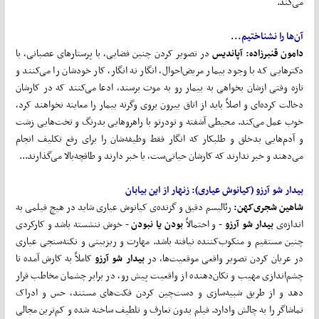
می‌کند.
آن‌ها را نشناختیم...
دامون قنبرزاده: آپاندیس
در تصویر کردن چنین فضایی، با پرستارهای عصبانی، با
دکترهایی که با وجود بیمار مریض‌احوال، انگار نه انگار، کار خودشان را می‌کنند و
تازه وقتی ازشان بخواهی به بیمار رو به موت برسند، ادعا می‌کنند که در کارشان
دخالت کرده‌ای و اصلاً باید از اتاق بیرون بروی وگرنه بیمار را معاینه نخواهند کرد،
خوب عمل می‌کند. محیطی آشفته و تودرتو با راهروهایی بدرنگ و تخت‌هایی زشت
و آدم‌هایی بدخلق و طلبکار که انگار فقط وظیفه‌شان را برای رفع تکلیف انجام
می‌دهند و خبر ندارند که کارشان حیاتی‌ست، یا خبر دارند و طاقچه‌بالا می‌گذارند...
بیدار شو آرزو
(کیانوش عیاری): زنهار از این بیابان
شاهین شجری
کهن:
رئالیسم دقیق و گزنده‌ی کیانوش عیاری شاید در هیچ فیلمی به
اندازه‌ی
بیدار شو آرزو
- و احتمالاً
بودن یا نبودن
- خوش ننشسته باشد و کارکردی
چنین مستقیم و منکوب‌کننده نیافته باشد. مهارت و ریزبینی و نکته‌سنجی عیاری
در عریان کردن تصویر واقعی موقعیت‌ها، در
بیدار شو آرزو
کاملاً به کارش آمده تا
چشم‌اندازی مهیب و تکان‌دهنده از واقعیت پیش رو، در برابر چشمان مخاطب قرار
دهد و از طریق شبیه‌سازی و دست‌چین کردن فکت‌های مستند، حس و ادراک
تماشاگر را به چالش وادارد. فیلم بدون تعارف و تلطیف ساخته شده و کم‌ترین مجالی