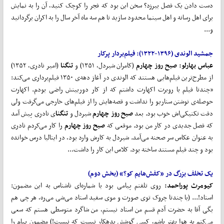
دست دادن یک فصل بیرزد؟ سخن این بود که فجر را کوچک کنید، آن را به نمایش
برای اهل رسانه و اهل سینما محدود سازید تا هم سه ماه آخر سال را به اکران برگردانید
و...
جمشید الوندی (۱۳۹۶
-
۱۳۲۲):
فیلم
بردار پرکار
عباس بهارلو:
صبح روز چهارم
(کامران شیردل، ۱۳۵۱) و
تنگنا
(امیر نادری، ۱۳۵۲)
از مطرح‌ترین فیلم‌هایی هستند که الوندی در آغاز دهه‌ی ۱۳۵۰ فیلم‌برداری می‌کند:
«چندتا فیلم با روبرت اکهارت داشتم که از کار دوربینش راضی بودم. اکهارت
حوصله‌ی نوشتن سناریو را نداشت و قصه‌هایش را از فیلم‌های خارجی می‌گرفت ولی
دقت تکنیکی‌اش خوب بود. بعد
صبح روز چهارم
شیردل و
تنگنا
ی نادری پیش آمد
که فصل جدیدی در کار من بود. موقعی که
صبح روز چهارم
را کار می‌کردم نادری
به عنوان عکاس سر صحنه می‌آمد. شیردل به کارش وارد بود، در ایتالیا درس خوانده
بود و چند فیلم مستند ساخته بود. کلاس این کار را داشت...
یک تخلف بزرگ در «کفش
هایم کو؟» (بخش دوم)
کیومرث پوراحمد:
روی تلفنم پیامی بود با شماره‌ای ناشناس به این مضمون:
استاد!... (با چندتا چروک توی صورت و موی سفید استاد می‌شی می‌ره، هر چی هم
بگی آقا به حضرت آدم قسم من استاد نیستم، من شاگرد متوسطی هستم که سعی
می‌کنم یه هوا بهتر باشم، کسی گوشش بدهکار نیست که نیست!) مضمون پیام را