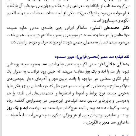
می‌گیرد. مخاطب از پایگاه اجتماعی‌اش و از دیدگاه و جهان‌بینی مرتبط با آن پایگاه با
فیلم مواجه می‌شود و ادراک می‌کند. یکی از ابعاد شناخت مخاطب سینما مطالعه‌ی
الگوهای سینماروی است.
دکتر محمدعلی الستی:
تماشاگر ایرانی چون جامعه‌ی مدنی ندارد همیشه
حرف‌هایش را در خفا زده است؛ در موسیقی و شعر و حالا هم در سینما. همین باعث
می‌شود سینما تبدیل به محملی جمعی شود تا او بتواند حرف و دردش را بیان کند.
نقد فیلم:
سد معبر (محسن قرایی): عبور مسدود
مصطفی جلالی
فخر:
حتی اگر نویسنده‌ی فیلم‌نامه‌ی
سد معبر
، سعید روستایی
نبود، باز هم با
ابد و یک روز
مقایسه می‌شد که خیلی زود توانست به عنوان یک
فیلم الگوی مقطعی در مواجهه با بافت پایین شهر و آدم‌های دچار بدبختی‌های
متراکم مطرح شود. فیلمی که توانست در عین حال که جزییات این نوع زندگی‌ها را
به‌خوبی ببیند، نوع روابط و آدم‌ها و انتظارها و کنشمندی‌های این طبقه را هم
به‌درستی و باورپذیر نمایش دهد. فیلم‌های این‌چنینی در جشنواره‌ی گذشته زیاد
بودند و گویا مد شده بود و البته هیچ‌کدام نتوانستند به موفقیت
ابد و یک روز
برسند و تقلیدی بودن‌شان بیش از هر ویژگی دیگری به چشم می‌آمد. طبعاً شباهت
ساختاری
سد معبر
با الگویش...