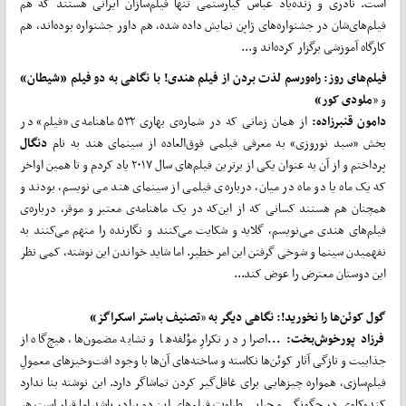
است. نادری و زنده‌یاد عباس کیارستمی تنها فیلم‌سازان ایرانی هستند که هم
فیلم‌های‌شان در جشنواره‌های ژاپن نمایش داده شده، هم داور جشنواره بوده‌اند، هم
کارگاه آموزشی برگزار کرده‌اند و...
فیلم
های روز:
راه‌ورسم لذت بردن از فیلم هندی! با نگاهی به دو فیلم
«شیطان»
و «
ملودی کور»
دامون قنبرزاده:
از همان زمانی که در شماره‌ی بهاری ۵۳۲ ماهنامه‌ی «فیلم» در
بخش «سبد نوروزی» به معرفی فیلمی فوق‌العاده از سینمای هند به نام
دنگال
پرداختم و از آن به عنوان یکی از برترین فیلم‌های سال ۲۰۱۷ یاد کردم و تا همین اواخر
که یک ماه یا دو ماه در میان، درباره‌ی فیلمی از سینمای هند می نویسم، بودند و
همچنان هم هستند کسانی که از این‌که در یک ماهنامه‌ی معتبر و موقر، درباره‌ی
فیلم‌های هندی می‌نویسم، گلایه و شکایت می‌کنند و نگارنده را متهم می‌کنند به
نفهمیدن سینما و شوخی گرفتن این امر خطیر. اما شاید خواندن این نوشته، کمی نظر
این دوستان معترض را عوض کند...
گول کوئن
ها را نخورید!:
نگاهی دیگر به
«
تصنیف باستر اسکراگز»
فرزاد پورخوش
بخت: ...
اصرار در تکرارِ مؤلفه‌ها و تشابه مضمون‌ها، هیچ‌گاه از
جذابیت و تازگی آثار کوئن‌ها نکاسته و ساخته‌های آن‌ها با وجود افت‌وخیزهای معمولِ
فیلم‌سازی، همواره چیزهایی برای غافل‌گیر کردن تماشاگر دارد. این نوشته بنا ندارد
کندوکاوی در چگونگی و چرایی طراوتِ فیلم‌های این دو برادر باشد اما قرار است هر