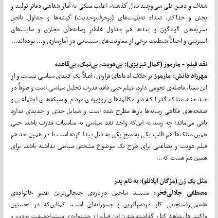
شفاف و دقیق طی سی‌وچند سال گذشته، اغلب متکی به آمار شفاهی دفاتر تولید و
پخش و حداکثر، تعداد ته‌بلیت‌های (پرحرف‌وحدیث) گیشه‌ها و جداول ناقصِ
نشریه‌های گوناگون و بعدها هم جداول غلط‌ترِ رسانه‌های مجازی و سایت‌های
اینترنتی و احیاناً شیطنت برخی از معاونت‌های سینمایی در آمارسازی و... بوده‌اند...
نقد فیلم - مارموز (کمال تبریزی): بی‌هویت، بی‌نمک، بی‌قاعده
مهرزاد دانش: مارموز
بر خلاف ادعاهای فراوان، اصلاً یک کمدی سیاسی نیست و از
این معنا، فاصله‌ی نجومی دارد. فیلم حتی فاقد قدرت تحلیل سیاسی است و صرفاً در
حد چند متلک گذرا که در مکالمه‌های روزمره‌ی مردم و شبکه‌های اجتماعی و
صفحه‌های فکاهی رسانه‌ها بارها مطرح شده است و شمایل جدی و جدیدی ندارد
باقی می‌ماند؛ چه رسد به این‌که واجد نقد سیاسی به مناسبات قدرت باشد. حتی
همین متلک‌ها هم قالب یکی به میخ یکی به نعل پیدا کرده است تا در همین حد هم
فیلم هویت و بضاعتی برای طرح یک موضوع مشخص سیاسی نداشته باشد. برای
همین هم هست که...
مثل یک زن (مژگان ایلانلو)
:
به نام پدر
مصطفی جلالی
فخر:
مستند ساختن درباره‌ی جنجالی‌ترین عضو خانواده‌ی
هاشمی‌رفسنجانی کار دردسرآفرین و جسورانه‌ای است. کمااین‌که در نخستین
واکنش‌ها، شاهد کنار گذاشته شدن این فیلم از جشنواره‌ی سینماحقیقت بودیم و