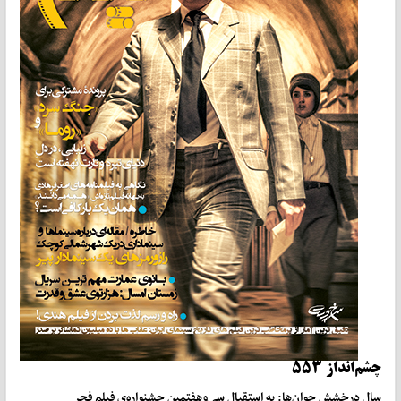
چشم‌انداز ۵۵۳
سال درخشش جوان
ها: به استقبال سی‌وهفتمین جشنواره‌ی فیلم فجر