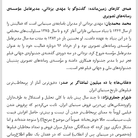
همه‌ی کارهای زمین
مانده: گفت‌وگو با مهدی یزدانی، مدیرعامل مؤسسه‌ی
رسانه‌های تصویری
محمد محمدیان:
مهدی یزدانی از مدیران باسابقه‌ی سینمایی است که فعالیتش را
از سال ۱۳۶۲ با بنیاد سینمایی فارابی آغاز کرد و تا سال ۱۳۷۵ مسئولیت‌های مختلفی
را در این بنیاد به عهده داشت. او نخستین بار در ۱۳۸۲ به مدت سه سال مدیرعامل
مؤسسه‌ی رسانه‌های تصویری بود و از خرداد ۹۶ دوباره فعالیت خود را به عنوان
مدیرعامل مؤسسه شروع کرد. یزدانی در سه دوره‌ی گذشته‌ی جشنواره‌ی جهانی فیلم
فجر نیز با مدیر جشنواره همکاری داشته و مؤسسه‌ی رسانه‌های تصویری پشتیبان
جشنواره‌های ملی و جهانی فیلم فجر است...
«عقاب
ها» با ده میلیون تماشاگر بر صدر:
دقیق‌ترین آمار از پرمخاطب‌ترین
فیلم‌های تاریخ سینمای ایران
شهرام جعفری
نژاد:
تا چند سال پیش باید با کلی تحلیل و استدلال به طرف‌داران
رکوردشکنی‌های پی‌درپی فروش سینمای ایران، ثابت می‌کردیم که پرفروش شدن
فیلمی لزوماً به معنای پرمخاطب‌تر شدن آن نیست و بیش‌تر، حاصل افزایش قیمت
بلیت سینماست. حالا خوش‌بختانه عموماً این موضوع بغرنج(!) را متوجه شده‌اند و اما
مشکلِ دیگری بروز کرده که چندگانگی جداول میزان فروش و تعداد مخاطبان فیلم‌ها
(به‌خصوص در سینمای پس از انقلاب) است که در فقدان یک نظام اطلاع‌رسانی