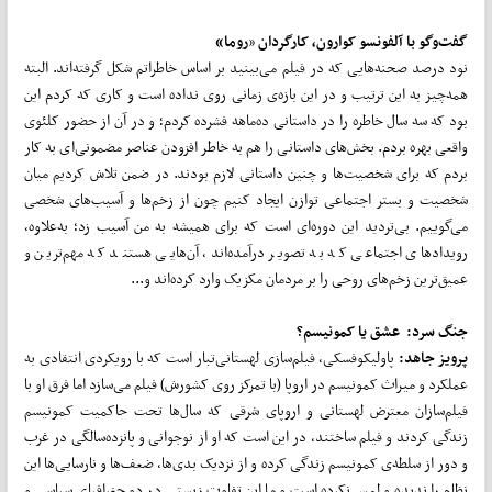
گفت‌وگو با آلفونسو کوارون، کارگردان
«
روما»
نود درصد صحنه‌هایی که در فیلم می‌بینید بر اساس خاطراتم شکل گرفته‌اند. البته
همه‌چیز به این ترتیب و در این بازه‌ی زمانی روی نداده است و کاری که کردم این
بود که سه سال خاطره را در داستانی ده‌ماهه فشرده کردم؛ و در آن از حضور کلئوی
واقعی بهره بردم. بخش‌های داستانی را هم به خاطر افزودن عناصر مضمونی‌ای به کار
بردم که برای شخصیت‌ها و چنین داستانی لازم بودند. در ضمن تلاش کردیم میان
شخصیت و بستر اجتماعی توازن ایجاد کنیم چون از زخم‌ها و آسیب‌های شخصی
می‌گوییم. بی‌تردید این دوره‌ای است که برای همیشه به من آسیب زد؛ به‌علاوه،
رویدادهای اجتماعی که به تصویر درآمده‌اند، آن‌هایی هستند که مهم‌ترین و
عمیق‌ترین زخم‌های روحی را بر مردمان مکزیک وارد کرده‌اند و...
جنگ سرد: عشق یا کمونیسم؟
پرویز جاهد:
پاولیکوفسکی، فیلم‌سازی لهستانی‌تبار است که با رویکردی انتقادی به
عملکرد و میراث کمونیسم در اروپا (با تمرکز روی کشورش) فیلم می‌سازد اما فرق او با
فیلم‌سازان معترض لهستانی و اروپای شرقی که سال‌ها تحت حاکمیت کمونیسم
زندگی کردند و فیلم ساختند، در این است که او از نوجوانی و پانزده‌سالگی در غرب
و دور از سلطه‌ی کمونیسم زندگی کرده و از نزدیک بدی‌ها، ضعف‌ها و نارسایی‌ها این
نظام را ندیده و لمس نکرده است و ما این تفاوت زیستی در دو جغرافیای سیاسی و