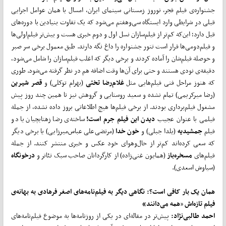
جشنواره‌ی فیلم فجر، نوروز زمستانی سینمای ایران، امسال با همان عوامل اجرایی
قبلی در شرایطی وارد ایستگاه سی‌وهفتم می‌شود که یک تفاوت بنیادین با دوره‌های
قبل دارد؛ این‌که کم‌تر از فیلم‌سازان نسل اول و دوم خبری هست و بیش‌تر فیلم‌اولی‌ها
و فیلم‌دومی‌ها قرار است تنور جشنواره را داغ نگه دارند. طبق معمول برخی سر صبر
و حوصله فیلم‌شان را آماده کردند و برخی دیگر که اغلب فیلم‌سازان را شامل می‌شود،
دقیقه‌ی نودی هستند و حتی برای آن‌ها وقت اضافه هم در نظر گرفته می‌شود. طوری
که هنوز مراحل فنی فیلم‌هایی مثل
غلام
رضا تختی
(بهرام توکلی) و
قصر شیرین
(رضا میرکریمی) تمام نشده و سعید روستایی و گروهش نیز تا همین چند روز پیش
مشغول فیلم‌برداری بودند. از برخی فیلم‌ها هیچ اطلاعاتی بروز داده نشده، از جمله
فیلمی با عنوان عجیب
دیدن این فیلم جرم است!
ساخته‌ی رضا زهتابچیان یا دو
فیلم
جمشیدیه
(یلدا جبلی) و
خون خدا
(مرتضی‌علی عباس‌میرزایی) یا برخی دیگر
که سعی کرده‌اند کم‌تر از حال‌وهوای خود عکس و خبری منتشر کنند. از جمله
فیلم‌های
مسخره
باز
(همایون غنی‌زاده) از کارگردانان صاحب سبک تئاتر و
درخونگاه
(سیاوش اسعدی).
همان یک بار کافی است؟: نگاهی دیگر به فیلم‌نامه‌های اصغر فرهادی به بهانه‌ی
فیلم تازه‌اش
«
همه می
دانند»
احمد طالبی
نژاد:
پیش‌تر در مقاله‌ای در یکی از روزنامه‌ها به موضوع فیلم‌نامه‌های