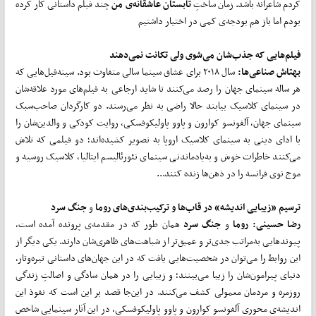
کردم شاعرانه باشد. زمان ساختِ
تابستان عاشقانه‌ی من
چند فیلم داستانی کار کرده
بودم اما باز هم بودجه‌ی کمی در اختیار داشتیم
فیلم‌هایی که جذب‌شان می‌شوی ولی تکانت نمی‌دهند
بهتاش صناعی
ها:
سال ۲۰۱۸ برای عشاق سینما سالی متفاوت بود. سینه‌فیل‌هایی که
هر ساله سینمای جهان را رصد می‌کنند تا شاید ارجاعی به فیلم‌های مورد علاقه‌شان
در سینمای کلاسیک بیابند حالا راضی به نظر می‌رسند. دو کارگردان صاحب‌سبک
سینمای جهان، آلفونسو کوارون و پاوو پاولیکوفسکی، روایت کودکی و والدین‌شان را
با ادای دینی به سینمای کلاسیک اروپا به تصویر کشیده‌اند؛ دو فیلمی که تلاش
می‌کنند خاطرات خوش و به‌یادماندنی سینمای نئورئالیسم ایتالیا، کلاسیک روسیه و
موج نوی فرانسه را در ذهن‌ها زنده کنند...
ترسیم «زیبایی اندیشه» در قاب‌ها و ترکیب‌بندی‌های روما
و
جنگ سرد
رضا حسینی: روما
و
جنگ سرد
همان طور که در مقدمه‌ی پرونده آمده است،
پیوندهایی به‌مراتب جدی‌تر و عمیق‌تر از شباهت‌های ظاهری‌شان دارند. یکی دیگر از
این روابط را می‌توان در شخصیت‌هایی یافت که در این جهان‌های داستانی تیره‌وتار،
دنیای پیرامون‌شان را زیبا می‌بینند؛ و زیبایی را در همان سادگی و اصالتِ زندگی
روزمره و مردمان معمولی کشف می‌کنند. در این‌جا قصد بر این است که نفوذ این
اندیشه‌ی محوری آلفونسو کوارون و پاوو پاولیکوفسکی، در این آثار سینمایی شاخص