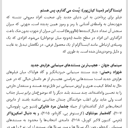
اینستاگرامر (سینا کیان‌پور): پُست می
گذارم، پس هستم
فیلم برای پرداختن به این دنیای جدید پای صحبت افراد معروفی نشسته که
شهرت‌شان به واسطه‌ی آشنایی با رمز و رموز همین پدیده است. شهرتی که میزان
سنجش آن تعداد دنبال‌کننده‌ها (فالوورها) است. این میزان از شهرت بدون شک باعث
اثرگذاری این افراد در سطح جامعه (به‌ویژه میان نوجوانان) می‌شود. افرادی که یک
وسیله‌ی ارتباطی مانند اینستاگرام از یک محصول فرعی، در نگاه‌شان تبدیل به غایت
و دلیل وجودی‌شان شده است. به طوری که
سینمای جهان - عجیب
ترین مستندهای سینمایی هزاره‌ی جدید
شهزاد رحمتی:
چند مستند سینمایی حیرت‌انگیز و گاه هولناک میان فیلم‌های
هزاره‌ی جدید است؛ مستندهایی به‌راستی عجیب‌تر از هر داستان خیالی که در عین
حال به لحاظ کیفیت هنری و ارزش سینمایی‌ نیز قابل‌توجه هستند و منتقدان خارجی
را به تحسین واداشته‌اند. چند مستند بلند دیگر را که موضوع‌شان برایم بسیار جذاب
است ولی شاید برای اغلب خوانندگان چندان جذابیتی نداشته باشند از دایره‌ی
انتخاب‌هایم کنار گذاشته‌ام؛ از جمله
چشمان مرد شاپرکی
(مَتیو جِی. پِلووسکی،
۲۰۰۷)،
گاه
شمار مونتاوک
(کریستوفر پی. گارِتانو، ۲۰۱۵)، و
به دنبال اسکین
واکر
(جرمی کنیون لاکیر کوربل، ۲۰۱۸). دامنه‌ی انتخاب‌ها را محدود به مستندهای
سینمایی کرده‌ام، چون اگر سریال‌ها و مینی‌سریال‌های مستند از این نوع را هم در