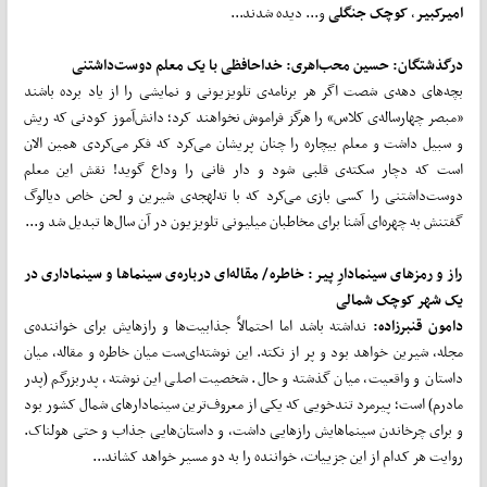
امیرکبیر
،
کوچک جنگلی
و... دیده شدند...
درگذشتگان: حسین محب‌اهری: خداحافظی با یک معلم دوست‌داشتنی
بچه‌های دهه‌ی شصت اگر هر برنامه‌ی تلویزیونی و نمایشی را از یاد برده باشند
«مبصر چهارساله‌ی کلاس» را هرگز فراموش نخواهند کرد؛ دانش‌آموز کودنی که ریش
و سبیل داشت و معلم بیچاره را چنان پریشان می‌کرد که فکر می‌کردی همین الان
است که دچار سکته‌ی قلبی شود و دار فانی را وداع گوید! نقش این معلم
دوست‌داشتنی را کسی بازی می‌کرد که با ته‌لهجه‌ی شیرین و لحن خاص دیالوگ
گفتنش به چهره‌ای آشنا برای مخاطبان میلیونی تلویزیون در آن سال‌ها تبدیل شد و...
راز و رمزهای سینمادارِ پیر: خاطره/ مقاله‌ای درباره‌ی سینماها و سینماداری در
یک شهر کوچک شمالی
دامون قنبرزاده:
نداشته باشد اما احتمالاً جذابیت‌ها و رازهایش برای خواننده‌ی
مجله، شیرین خواهد بود و پر از نکته. این نوشته‌ای‌ست میان خاطره و مقاله، میان
داستان و واقعیت، میان گذشته و حال. شخصیت اصلی این نوشته، پدربزرگم (پدر
مادرم) است؛ پیرمرد تندخویی که یکی از معروف‌ترین سینمادارهای شمال کشور بود
و برای چرخاندن سینماهایش رازهایی داشت، و داستان‌هایی جذاب و حتی هولناک.
روایت هر کدام از این جزییات، خواننده را به دو مسیر خواهد کشاند...