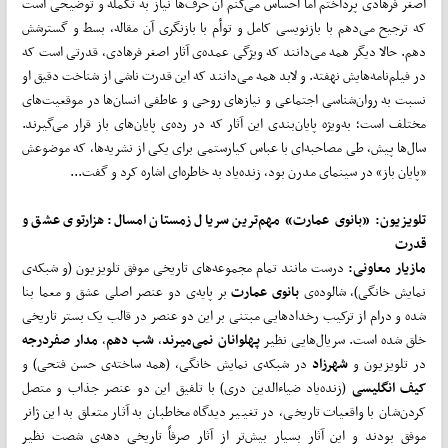
اصغر فرهادی پرداختم اما احساس می‌کنم آن حرف‌ها نیاز به تکمله و توضیحی است
که ترجیح می‌دهم با بازنویسی کامل و توأم با بازنگری آن مقاله، بسط و گسترشش
دهم. حالا دیگر همه‌ می‌دانند که ویژگی عمده‌ی آثار اصغر فرهادی، قدرتی است که
در فیلم‌نامه‌هایش نهفته. و لابد همه‌ می‌دانند که این قدرت ناشی از شناخت دقیق او
نسبت به روان‌شناسی اجتماعی و نیاز‌های روحی و عاطفی انسان‌ها در موقعیت‌های
مختلف است؛ به‌ویژه پایان‌بندی این آثار که در رده‌ی پایان‌های باز قرار‌ می‌گیرند.
سال‌ها پیش‌، طی مصاحبه‌ای با عباس کیارستمی برای یکی از نشریه‌ها‌، که موضوعش
«پایان باز» در سینمای مدرن بود، زنده‌یاد به خاطره‌ای اشاره کرد و گفت...
تلویزیون: «بانوی عمارت»
مهم‌ترین سریال زمستان امسال: هزارتوی عشق و
قدرت
مازیار معاونی:
درست مانند تمام مجموعه‌های تاریخی موفق تلویزیون (و شبکه‌ی
نمایش خانگی)، شالوده‌ی
بانوی عمارت
بر پایه‌ی دو عنصر اصلی عشق و معما بنا
شده و درام از ترکیب رخدادهایی مبتنی بر این دو عنصر در قالب یک بستر تاریخی
خلق شده است. سریال‌هایی نظیر
پهلوانان نمی
میرند
،
شب دهم
،
مدار صفردرجه
در تلویزیون و
شهرزاد
در شبکه‌ی نمایش خانگی، (همه ساخته‌ی حسن فتحی) و
کیف انگلیسی
(زنده‌یاد ضیاءالدین دری) با تلفیق این دو عنصر جذاب و متصل
کردن‌شان با واقعیات تاریخی، در تغییر دیدگاه مخاطبان به آثار متعلق به این ژانر
موفق بودند و این آثار بسیار بیش‌تر از آثار صرفاً تاریخی دهه‌ی شصت نظیر