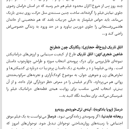
چند روز پس از شروع اکران محدود فیلم هم خبر رسید که در استان خراسان رضوی
جلوی نمایش فیلم را گرفته‌اند. ساخت چنین مستندی مثل حرکت روی بندی باریک
می‌ماند. باید حواس فیلم‌ساز به خیلی جزییات باشد که هم شخصیتی از خاندان
هاشمی‌رفسنجانی را جلوی دوربین بیاورد و در حد ورود به زندگی خصوصی‌اش
راضی کند و...
اتاق تاریک
(روح‌الله حجازی): رنگارنگ چون شطرنج
شاهین شجری
کهن:
اتاق تاریک
فارغ از کیفیت سینمایی و ارزش‌های دراماتیکش
نمونه‌ای قابل‌بررسی برای درک پروسه‌ی انتخاب سوژه و طراحی چهارچوب داستان
است. وقتی فیلم‌ساز در حاشیه‌ی یک داستان پرجزییات درباره‌ی کشمکش‌ها و
تعارض‌های زن و شوهری جوان، به موضوع کودک‌آزاری و تجربه‌های سرکوب‌شده‌ی
روانی هم می‌پردازد، ناگزیر فیلمش را در معرض خطر دوپارگی قرار داده، و از آن
بیش‌تر، انتخاب لحنی مناسب برای روایت همه‌ی قطعه‌های دراماتیک فیلم را
غیرممکن می‌کند. برای مقایسه نگاه کنید به...
درساژ (پویا بادکوبه): آینه‌ی ترک‌خورده‌ی روبه‌رو
ریحانه عابدنیا:
اگر وسوسه‌ی زیاده‌گویی نبود،
درساژ
می‌توانست به یک فیلم موفق
اجتماعی با زمینه‌های روان‌شناختی نوجوانان تبدیل شود. نوجوان‌های امروز که