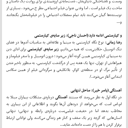
وسعت و ناشناختگی دنیای‌شان، دست‌مایه‌ی ارزشمندی برای روایت یک داستان و
ساخت یک فیلم است. اما وقتی عنوان فیلم اجتماعی مطرح می‌شود، بسیاری از
نویسنده‌ها گمان می‌کنند باید تمام معضلات اجتماعی را در فیلم‌نامه‌شان بگنجانند
و...
و کیارستمی ادامه دارد (احسان ناجی): زیر سایه‌ی کیارستمی
رضا زمانی:
نوع نگاه کیارستمی به سینما و علاقه‌اش به مناسبات آدم‌ها در فضای
تنگ اتومبیل، حکایتی‌ست که همه می‌دانیم.
زیر سایه‌ی کیارستمی
برای ادای دین
به سینمای کیارستمی همین گونه آغاز می‌شود؛ درون اتومبیل و با سفر فیلم‌ساز و
همراهانش از تهران، تنها یک هفته پس از درگذشت کیارستمی، به منظور باخبر شدن
از تأثیر مرگ او در منطقه‌ی کوکر. بلاتکلیفی و سرگردانی فیلم از همین سکانس
ابتدایی آغاز می‌شود../
آهستگی
(یاسر خیر):
ساحل تنهایی
در نگاه اول به نظر می‌رسد که مستند
آهستگی
درباره‌ی مشکلات بیماران مبتلا به
ام.اس است که می‌خواهد از دردهای آن‌ها بگوید و اطلاعاتی از این بیماری به
مخاطب بدهد اما در حقیقت فیلمی‌ست درباره‌ی رابطه و تنهایی؛ تنهایی
انسان‌هایی که گرچه زیر یک سقف و کنار هم زندگی می‌کنند ولی توانایی ارتباط
برقرار کردن با هم را از دست داده‌اند. شاید...