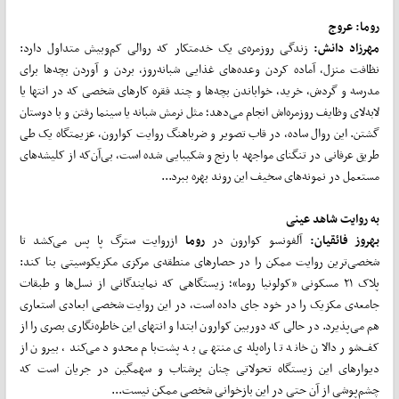
روما: عروج
مهرزاد دانش:
زندگی روزمره‌ی یک خدمتکار که روالی کم‌وبیش متداول دارد:
نظافت منزل، آماده کردن وعده‌های غذایی شبانه‌روز، بردن و آوردن بچه‌ها برای
مدرسه و گردش، خرید، خواباندن بچه‌ها و چند فقره کارهای شخصی که در انتها یا
لابه‌لای وظایف روزمره‌اش انجام می‌دهد؛ مثل نرمش شبانه یا سینما رفتن و با دوستان
گشتن. این روال ساده، در قاب تصویر و ضرباهنگ روایت کوارون، عزیمتگاه یک طی
طریق عرفانی در تنگنای مواجهه با رنج و شکیبایی شده است، بی‌آن‌که از کلیشه‌های
مستعمل در نمونه‌های سخیف این روند بهره ببرد...
به روایت شاهد عینی
بهروز فائقیان:
آلفونسو کوارون در
روما
ازروایت سترگ پا پس می‌کشد تا
شخصی‌ترین روایت ممکن را در حصارهای منطقه‌ی مرکزی مکزیکوسیتی بنا کند:
پلاک ۲۱ مسکونی «کولونیا روما»؛ زیستگاهی که نمایندگانی از نسل‌ها و طبقات
جامعه‌ی مکزیک را در خود جای داده است، در این روایت شخصی ابعادی استعاری
هم می‌پذیرد. در حالی که دوربین کوارون ابتدا و انتهای این خاطره‌نگاری بصری را از
کف‌شور دالان خانه تا راه‌پله‌ی منتهی به پشت‌بام محدود می‌کند، بیرون از
دیوارهای این زیستگاه تحولاتی چنان پرشتاب و سهمگین در جریان است که
چشم‌پوشی از آن حتی در این بازخوانی شخصی ممکن نیست...