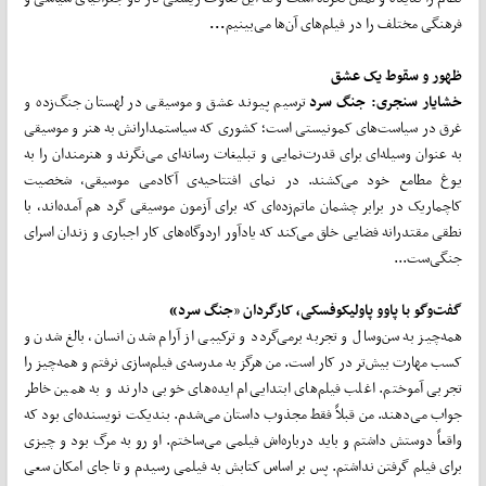
فرهنگی مختلف را در فیلم‌های آن‌ها می‌بینیم
...
ظهور و سقوط یک عشق
خشایار سنجری:
جنگ سرد
ترسیم پیوند عشق و موسیقی در لهستان جنگ‌زده و
غرق در سیاست‌های کمونیستی است؛ کشوری که سیاستمدارانش به هنر و موسیقی
به عنوان وسیله‌ای برای قدرت‌نمایی و تبلیغات رسانه‌ای می‌نگرند و هنرمندان را به
یوغ مطامع خود می‌کشند. در نمای افتتاحیه‌ی آکادمی موسیقی، شخصیت
کاچماریک در برابر چشمان ماتم‌زده‌ای که برای آزمون موسیقی گرد هم آمده‌اند، با
نطقی مقتدرانه فضایی خلق می‌کند که یادآور اردوگاه‌های کار اجباری و زندان اسرای
جنگی‌ست...
گفت‌وگو با پاوو پاولیکوفسکی، کارگردان
«
جنگ سرد»
همه‌چیز به سن‌وسال و تجربه برمی‌گردد و ترکیبی از آرام شدن انسان، بالغ شدن و
کسب مهارت بیش‌تر در کار است. من هرگز به مدرسه‌ی فیلم‌سازی نرفتم و همه‌چیز را
تجربی آموختم. اغلب فیلم‌های ابتدایی‌ام ایده‌های خوبی دارند و به همین خاطر
جواب می‌دهند. من قبلاً فقط مجذوب داستان می‌شدم. بندیکت نویسنده‌ای بود که
واقعاً دوستش داشتم و باید درباره‌اش فیلمی می‌ساختم. او رو به مرگ بود و چیزی
برای فیلم گرفتن نداشتم. پس بر اساس کتابش به فیلمی رسیدم و تا جای امکان سعی