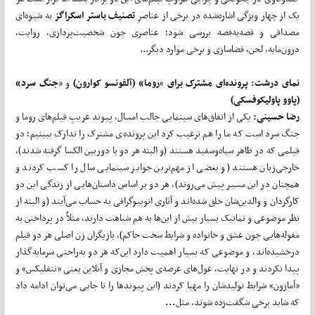
یک از چهار ویژگی اشاره‌شده در برخی از عناصرِ
تصنیف باستر اسکراگز
به شیوه‌ای
مصداقی و قصه‌به‌قصه بررسی شود؛ عناصری چون شخصیت‌پردازی، روایت،
درون‌مایه، لحن، فضاسازی و برخی موارد دیگر...
نمای درشت: پرونده‌ای مشترک برای
»
روما» (آلفونسو کوارون)
و «
جنگ سرد»
(پاوو پاولیکوفسکی)
رضا حسینی:
یکی از اتفاق‌های سینمایی جالب امسال، پیوند غریبِ فیلم‌های روما و
جنگ سرد است که ما را هم ترغیب کرد این پرونده‌ی مشترک را تدارک ببینیم؛ دو
فیلمی که در ظاهر سیاه‌وسفید هستند (و البته هر دو با دوربین الکسا گرفته شدند)،
خارجی‌زبان هستند (و بعضی از مهم‌ترین جوایز سینمایی سال را کسب کردند و
همچنان در این مسیر پیش می‌روند)، هر دو بر اساس داستان‌هایی از زندگی این دو
کارگردان و والدین‌شان خلق شده‌اند و آثاری اتوبیوگرافی به حساب می‌آیند (و البته از
نظر موضوعی و تماتیک بسیار بیش از این‌ها به هم شباهت دارند، مثلاً در پرداختن به
مقوله‌هایی چون عشق و خانواده و شرایط سخت حاکم)، بازیگران زن اصلی هر دو فیلم
درخشیده‌اند، و موضوعی که بسیار اهمیت دارد این‌که هر دو به‌راحتی سرمایه‌گذار
پیدا نکردند و در نهایت، غول‌های عرصه‌ی پخش مجازی و آنلاین یعنی «نتفلیکس» و
«آمازون» شرایط تولیدشان را مهیا کردند (این پیوند‌ها را تا جایی می‌توان ادامه داد
که شاید برخی شگفت‌زده شوند، مثل
...