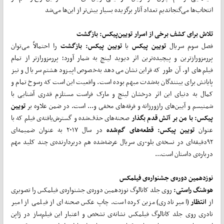
انتخاب‌ها می‌گنجاندیم تعداد آثار برگزیده بسیار بیش‌تر از این‌ها می‌‌شد
تلاش برای کشف برخی از اسرار تویین
پیکس: بازگشت
فصل سوم سریال
تویین پیکس
یا
تویین پیکس: بازگشت
را احتمالاً می‌توان
پررمزورازترین و پیچیده‌ترین اثر دیوید لینچ به شمار آورد؛ پررمزورازتر از تمام
فیلم‌های او. آن طور که قراین نشان می‌دهد به‌خصوص اپیزود هشتم سریال و نیز
پایانش برای بینندگان به‌شدت مبهم بوده است. واقعیت این است که رسوخ تمام و
کمال به دنیای این اثر درخشان لینچ و مارک فراست مستلزم قدری آشنایی با
شمنیسم و آیین‌های رازورزانه و فرقه‌های مخفی و... است. در ضمن علاوه بر
تویین
پیکس: با من بر آتش قدم بگذار
صحنه‌های حذف‌شده و گسترش‌یافته‌ی فیلم که با
عنوان
تویین پیکس: قطعه
های گم
شده
در سال ۲۰۱۷ به عنوان ضمیمه‌ای
۹۲دقیقه‌ای در نسخه‌ی بلو-ری سریال عرضه‌شده هم دربردارنده‌ی چند کلید مهم
درباره‌ی داستان است...
نوزدهمین دوره‌ی جشنواره‌ی فیلمکس
هوشنگ راستی:
روی جلد کاتالوگ نوزدهمین دوره‌ی جشنواره‌ی فیلمکس را تصویری
از
انتظار
(امیر نادری) مزین کرده است. چاپ عکس صحنه‌ای از فیلمی از امیر
نادری روی جلد کاتالوگ فیلمکس نشانه‌ی تشخص و اعتبار این فیلم‌ساز در ژاپن