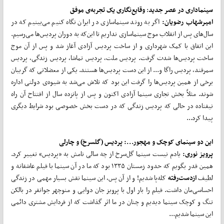
سینماداری در عصر جدید
:
وقایع‌نگاری یک تجربه‌ی موفق
امیرشهاب رضویان:
اگر به روند سینماسازی در ایران نگاه کنیم می‌بینیم که در
سال‌های پس از انقلاب موج سینماسازی نداریم تا این‌که به دوران پردیس‌ها می‌رسیم.
این اتفاق با کمک شهرداری و از ساخت پردیس آزادی آغاز شد و پس از آن موج
ساخت پردیس‌ها شدت گرفت. پردیس ملت، پردیس تماشا، پردیس زندگی، پردیس
سمرقند، پردیس راگا و... از این دست پردیس‌ها هستند. یکی از معضلاتی که گریبان
برخی از همین پردیس‌ها را گرفت این بود که تلاش می‌شد به شیوه‌ی دولتی اداره
شوند. مثلاً بخش تجاری سینما آزادی اکنون و پس از پانزده سال از افتتاح آن راه
نیفتاده در حالی که پردیس زندگی که در دست بخش خصوصی بود شرایط دیگری
پیدا کرد...
این دو سینمای کوچک و مهجور...: پردیس (گلسرخ) و چارلی
پرویز نوری:
یادم نیست سینما گل‌سرخ از چه سالی نامش به «پردیس» تغییر کرد.
همین قدر بگویم که حدود زمستان ۱۳۳۵ بود که ما در آن سینما با فیلم عاشقانه و
لطیف
ازدست
رفته
کله‌پا شدیم! و از آن پس، این سینما نقش بسیار مهمی در زندگی
احساسی‌مان داشت. فیلم را بار اول با پرویز جان دوایی و منوچهر جوانفر در بالکن
تنگ و کوچک سینما دیدیم و چنان در ما اثر گذاشت که از فردایش مشتری دائمی
این سینما شدیم...