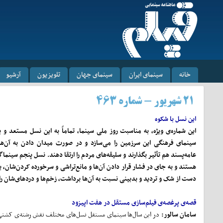
خانه
سینمای ایران
سینمای جهان
تلویزیون
آرشیو
۲۱ شهریور - شماره ۴۶۳
این نسل با شکوه
این شماره‌ی ویژه، به مناسبت روز ملی سینما، تماماً به این نسل مستعد و
سینمای فرهنگی این سرزمین را می
سازد و در صورت میدان دادن به آن
ها
عامه
پسند هم تأثیر بگذارند و سلیقه
های مردم را ارتقا دهند. نسل پنجم سینماگ
هستند و به جای در فشار قرار دادن آن
ها و مانع
تراشی و سرخورده کردن
شان، ب
دست از شک و تردید و بدبینی نسبت به آن
ها برداشت، زخم
ها و دردهای
شان را
قصه‌ی پرغصه‌ی فیلم‌سازی مستقل در هفت اپیزود
سامان سالور:
در این سال‌ها سینمای مستقل نسل‌های مختلف نقش رشته‌ی کشتی 