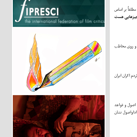
مطلقاً بر اساس
یزهایی هست
د و روی مخاطب
م اکران ایران
د اصول و قواعد
داواصول نشان