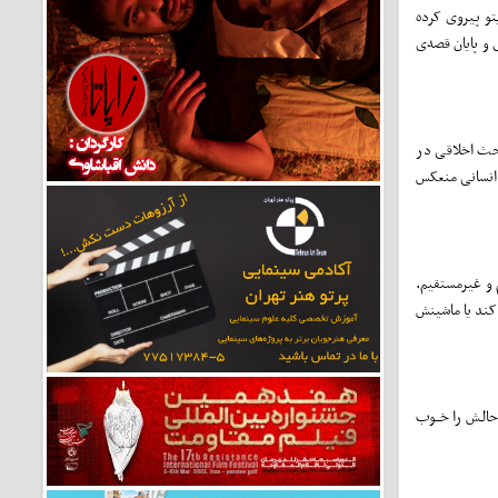
گران) تلاش کرده بدون آن‌که از قاعده‌ی قصه‌‌گویی و تدوین فیلم‌هایی شبیه ۲۱ گرم ایناریتو پیروی کرده
 و پایان قصه‌ی
احث اخلاقی در
 انسانی منعکس
 و غیرمستقیم.
کند یا ماشینش
حالـش را خــوب