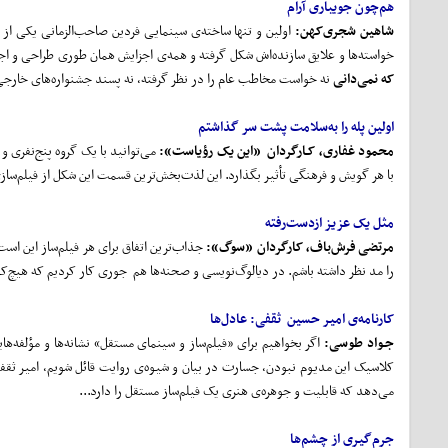
هم‌چون جویباری آرام
شاهین شجری
کهن:
اولین و تنها ساخته‌ی سینمایی فردین صاحب‌الزمانی یکی از م
خواسته‌ها و علایق سازنده‌اش شکل گرفته و همه‌ی اجزایش همان طوری طراحی و اجر
که نمی
دانی
نه خواست مخاطب عام را در نظر گرفته، نه پسند جشنواره‌های خارجی ر
اولین پله را به‌سلامت پشت‌ سر گذاشتم
محمود غفاری، کـارگردان «این یک رؤیاست»:
می‌توانید با یک گروه پنج‌نفری
با هر گویش و فرهنگی تأثیر بگذارد. این لذت‌بخش‌ترین قسمت این شکل از فیلم‌ساز
مثل یک عزیز ازدست‌رفته
مرتضی فرش‌باف، کارگردان «سوگ»:
جذاب‌ترین اتفاق برای هر فیلم‌ساز این اس
را مد نظر داشته باشم. در دیالوگ‌نویسی و صحنه‌ها هم جوری کار کردیم که هیچ‌کدام
کارنامه‌ی امیر حسین ثقفی: عادل
ها
جـواد طوسی:
اگر بخواهیم برای «فیلم‌ساز و سینمای مستقل» نشانه‌ها و مؤلفه‌ها
کلاسیک این مدیوم نبودن، جسارت در بیان و شیوه‌ی روایت قائل شویم، امیر ثقف
می‌دهد که قابلیت و جوهره‌ی هنری یک فیلم‌ساز مستقل را دارد...
جرم‌گیری از چشم‌‌ها