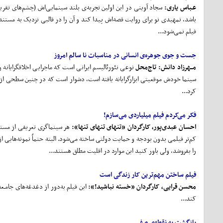
عـباس یاری:
باشد، تمهیدی نو برای روایت قصه‌اش پیدا کند و آن را در قالبی نزدیک به مستند ب
فیلم نمی‌شود...
جست و جوی جوهره‌ی انسانی در مناسبات نا سالم امروز
مــهرزاد دانش: تاج
محل
نوعی نئورئالیسم ایرانی است که ماجرایی اخلاق­گرایانه
سینما خودش موقعیتی ابزارگرایانه یافته است، دشوار است که در چنین سطحی از سا
کرد...
فکر می‌کردم فیلم میلیاردی می‌سازم!
احسان عبدی
پور، کارگردان «تنهای تنهای تنها»:
هر سینماگری تعریفی از مستق
کم‌تر فیلمی بدون بودجه و حمایت دولتی ساخته می‌شود. البته حتماً نمونه‌هایی 
را بفروشد، ولی باور کنید این موارد در اقلیت مطلق هستند...
فیلم ساختن مهم
ترین کار زندگی است
محسن قرایی، کارگردان «خسته نباشید!»:
این فیلم به‌دور از دغدغه‌های جامـع
کند...
بازگشت به نقطه‌ی صفر