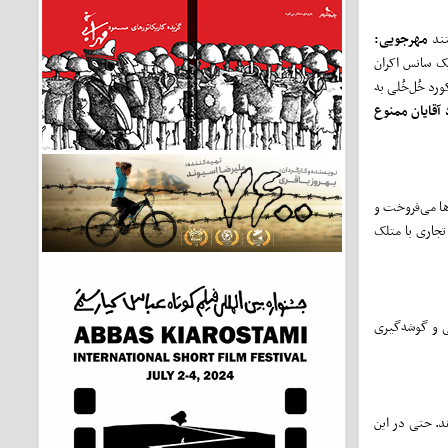
تند
مهرجویی:
ک سانس اکران
د خُل‌خُلی به
 آقایان ممنوع
ا می‌فروخت و
جاری با متلک
ی و گوشه‌گیری
د. حتی در این