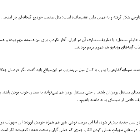
ی شکل گرفته و به همین دلیل عقب‌مانده است؛ مثل صنعت خودرو گلخانه‌ای بار آمده...
«فیلم مستقل» با تعاریف متعارف آن در ایران، آغاز نکردم. برای من همیشه مهم بوده و ه
اطب
آینه
های
روبه
رو
هم عموم مردم بودند...
گفتند سرمایه‌گذارش را بیاور، با کمال میل می‌سازیم. در این مواقع باید گفت مگر خودمان چلاق
به معنای مستقل بودن آن باشد. یا حتی مستقل بودن هم نمی‌تواند به معنای خوب بودن باشد. 
ریف خاصی از سینمای بدنه داشته باشیم...
ر نسل جدید بیش‌تر شود، اما این مزیت نوعی ضرر هم همراه خودش آورده؛ این سهولت در ت
ر مقابلِ سهولتِ عملی‌ کردن افکار، چیزی که خیلی گران و سخت شده «کیفیت» فکر است..