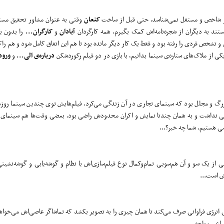
ساز شاخص و مستقل نمی‌شناسد. حتی قبل از ساخت
کنعان
وقتی به عنوان مشاور تحقیق مس
تند به دیگران از شجره‌نامه‌‌اش کمک بگیرم. همه کارگردان
آبادان
و
کارگران...
را بدون ی
تشخص فردی را رفته بود و فقط یک کار دیگر مانده بود تا هم این اتفاق کامل شود و هم راکور
ی از ملاک‌های ستاره‌ی سینما بدانیم، با بازی در دو فیلم رکوردشکن
درباره‌ی الی...
و
ورود
 و مجلل بود که سینمای تجاری در آن زندگی می‌کرد. فیلم‌هایش توی چندین سینما روز‌ه
 نداشت و به همان چندتا نمایش و اکران محدودش راضی بود. بعضی وقت‌ها هم سینمای ت
ی هستیم. شما چه خبر؟...
فی از یک سو و آن هم‌سویی تمام‌و‌کمال نوع فیلم‌سازی‌اش با نظام و گوشه‌یابی و گوشه‌نشین
ش است...
ی انرژی فراوانی صرف می‌کند تا همان چیزی را به تصویر بکشد که تماشاگر عاصی‌اش می‌خواه
ماعی مواجهیم...