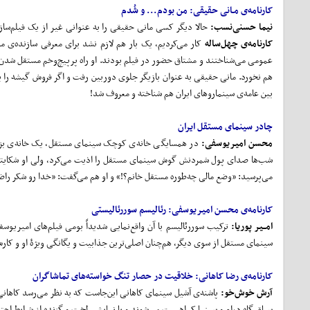
کارنامه‌ی مـانی حقیقی: من بودم... و شُدم
نیما حسنی‌نسب:
حالا دیگر کسی مانی حقیقی را به عنوانی غیر از یک فیلم‌
کارنامه‌ی چهل
‌ساله
کار می‌کردیم، یک بار هم لازم نشد برای معرفی سازنده‌ی مس
عمومی می‌شناختند و مشتاق حضور در فیلم بودند. او راه پرپیچ‌وخم مستقل‌ شدن و 
هم نخورد. مانی حقیقی به عنوان بازیگر جلوی دوربین رفت و اگر فروش گیشه را یک
بین عامه‌ی سینماروهای ایران هم شناخته و معروف شد!
چادر سینمای مستقل ایران
محسن امیریوسفی:
در همسایگی خانه‌ی کوچک سینمای مستقل، یک خانه‌ی بزرگ
شب‌ها صدای پول شمردنش گوش سینمای مستقل را اذیت می‌کرد، ولی او شکایتی
می‌پرسید: «وضع مالی چه‌طوره مستقل خانم؟!» و او هم می‌گفت: «خدا رو شکر راض
کارنامه‌ی محسن امیریوسفی:
رئالیسم سوررئالیستی
امــیر پوریا:
ترکیب سوررئالیسم با آن واقع‌نمایی شدیداً بومی فیلم‌های امیریوس
سینمای مستقل از سوی دیگر، هم‌چنان اصلی‌ترین جذابیت و یگانگی ویژۀ او و کار
کارنامه‌ی رضا کاهانی:
خلاقیت در حصار تنگ خواسته‌های تماشاگران
آرش خوش
خو:
پاشنه‌ی آشیل سینمای کاهانی این‌جاست که به نظر می‌رسد کاهان
سیاق گاه درام و سینما کم‌اهمیت می‌شوند و با نمایشی لخت و گزنده از شرایط اجت