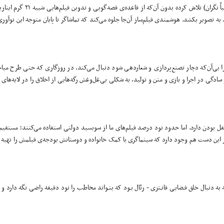
سجاد آوینی در این اولین تجربه‌ی بلند سینمایی‌اش (چشم‌های تقریباً ن
ه تصویر بکشد. هوشمندی فیلم‌ساز آن‌جا جلوه می‌کند که تماشاگر تا پایان متوجه این نوآوری
 را بی‌آن‌که دچار تصنع‌پردازی و شعاردهی شود دنبال می‌کند. در روزگاری که حتی طرح مب
دگی در اجرا و بازی و متن و تولید، به شکلی بی‌غل‌وغش رگه‌هایی از اخلاق را در لایه‌های
ل بودن دارد. اما حدود نود درصد فیلم‌های ما از سوبسید دولتی استفاده می‌کنند؛ مستقیم
از این دست هم وجود دارد که سینماگری با کمک خانواده و دوستانش بودجه‌ی فیلمش را تهیه 
ه به دنبال خلق فـضایی فانـتزی - رئال بـود که بتـواند مخاطب را نود دقیقه راضی نگه دارد و 