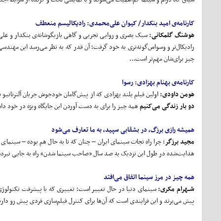
کارنامه‌ی امید بنکدار/ کیوان علی
محمدی:
رادیکالیسم منعطف
هوشنگ گلمکانی:
سبک بصری و روایی تجربی و گاهی بازیگوشانه‌ی بنکدار و علی
رادیکال‌تر و وسواس‌گونه‌تری به خود گرفت؛ آن‌ قدر که به نظر می‌رسد این مهندسی 
چیز برای‌شان مهم‌تر است...
کارنامه‌ی بهنام بهزادی: رسوا
هومن داودی:
اولین فیلم بلند بهزادی که از پیش‌گامان خودجوش جریان آلترناتیو ف
دو بار زندگی می
کنیم
همه چیز را برای به دست آوردن این جایگاه ویژه در خود دا
همیشه رازی برزگ، در بشقابی سپید، به ما تعارف می‌شود
مجید برزگر
: چرا راه نجات سینمای ایران – چنان که تا به حال هم بوده – سی
هدایت‌شده در طول این نزدیک به صد سال «صاحب سینما شدن» راه به جایی نبرده ا
همه چیز در مرز سینما اتفاق می‌افتد
شــهرام مکری:
سینمای دنیا در حال تغییر است؛ تغییری که با پیشرفت تکنولوژی
پیش می‌برند و این فرایندی است که آن‌ها برای کنترل فیلم‌سازی فردی پیش رو دارن