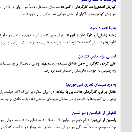
کیارش اسدی
زاده، کارگردان «گس»:
سینمای مستقل، عملاً در ایران جایگاهی ند
در زمان گرفتن مجوز اکران از بخش دولتی به مشکل برمی‌خورند...
به ما اعتماد کنید
وحید وکیلی
فر
، کارگردان «تابور»:
همان طور که جریان سینمای مستقل در خارج از 
آثار ارزشمندی ارائه شده که توجه جشنواره‌های هنری معتبر مثل کن، برلین، ونیز و.
فضایی برای نفس کشیدن
علی کریم، کارگردان «من عاشق سپیده‌ی صبحم»:
وقتی دیجیتال وارد سینما شد،
راه رسیدن به خواسته‌های‌شان راحت‌تر قدم بردارند...
به درد سینمای تجاری نمی
خوریم!
عادل یراقی، کارگردان «آشنایی با لیلا»:
در ایران علاوه بر این‌که اکثر فیلم‌سا
بیش‌ترین کمبودها را دارند. یعنی مشکل سینمای مستقل فقط به مرحله‌ی تولید منحص
تلفیقی از خواستن و نتوانستن
رامتین لوافی
پور
:
فیلم دوم من
برلین ۷-
متعلق به سینمای بدنه نیست ولی در س
نزدیک بودم. طبیعتاً مسائلی در جریان ساخت فیلم با فیلم‌ساز همراه است که گا