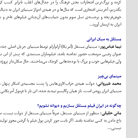
کرده و بزرگ‌ترین افتخارات بخش فرهنگ را در جدال‌های اغلب نابرابر کسب کرده
بگذریم، آخرینش افتخاری است که سال‌ها و در همه‌ی ادوارْ سینمای ایران به دنبالش 
خوش‌قریحه و برجسته‌ی نسل سوم بدون حمایت‌های آن‌چنانی فیلم‌های فاخر و با 
ایران به ارمغان آورد...
مستقل به سبک ایرانی
نیما عباس‌پور:
سینمای مستقل (آمریکا) آرام‌آرام توسط سینمای جریان اصلی جذب و
عنوان رقیبی سرسخت حضور نداشته باشد. فیلم‌سازان مستعدی که پیش از این نمی
ولی فیلم‌هایی خوب و بزرگ با بودجه‌هایی کوچک می‌ساختند، حال سکان‌دار پروژه‌
سینمای بی‌چیز
محمد شیروانی:
سینمای ایران روشن است. باز‌‌ همان رئالیسم تمدید شده، این بار با فرمول آمریکایی.
چه
گونه در ایران فـیلم مستقل بسازیم و دیوانه نشویم؟
مانی حقیقی:
منظور از سینمای مستقل، صرفاً سینمای مستقل از دولت نیست. سین
باج دادن به کسی نداشته باشد. اگر بابت جور کردن پول فیلم یا گرفتن مجوز تولی
نیستی...