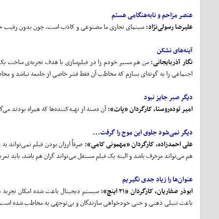
عنصر مزاحم و نابه‌هنگامی هستم
علیرضا رسولی
نژاد:
سینمای تجاری ما مصنوعی و کاذب است، چون بدون رقیب خارج
آینه‌های نشکن
نگار آذربایجانی:
من هم مسیر خودم را در فیلم‌سازی با هدف تجربه‌ی ساخت یک 
اجتماعی را به گونه‌ای بسازم که مخاطب آن فقط قشر خاصی از جامعه نباشد و مخ
دیگر صبر جایز نبود
امیر توده
روستا، کارگردان «پات»:
آن‌ دسته از تهیه‌کننده‌ها که همراه بودند می‌
دیگر نمی‌شود جلوی این موج را گرفت...
علی احمدزاده، کارگردان «مهمونی کامی»:
صرفاً ارزان بودن فیلم نمی‌تواند 
هم می‌تواند مزخرف باشد و البته یک فیلم مستقل می‌تواند گران هم باشد. باید تع
عنوان‌ها را زیاد جدی نگیریم
ابوذر صفاریان، کارگردان «٢١ اینچ»:
سیستم دیجیتال باعث شده امکان تجربه د
باعث تنبلی ذهنی و حتی خودخواهی سازندگان و بی‌توجهی به مخاطب شده است. د