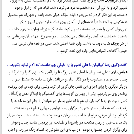
ایده‌ی
هزارویک شب
را وارد قصه کنم. بعدتر بود که نام شخصیت اصلی به شهرزاد
تغییر کرد و به تبع آن، نام شخصیت مرد هم فرهاد شد. قباد هم که از اول وجود
داشت. به این فکر کردم که می‌شود قباد، ملِک جوان‌بخت باشد و شهرزاد هم مشغول
قصه‌گویی و البته ظاهراً قصه‌های او تأثیری روی قباد ندارد؛ چون امروز دیگر
نمی‌توان کسی را به‌سرعت قصه متحول کرد. شاید اگر شهرزاد زمان بیش‌تری داشت،
به قباد، شجاعت نه گفتن و استقلال می‌بخشید... در مجموع، همه‌ی آن چیزهایی که
از
هزارویک شب
دوست داشتم وارد قصه اصلی شد. حتی در قصه‌های فرعی هم،
خیلی آگاهانه، اقتباس‌هایی وارد این قصه کردم...
گفت
وگوی رضا کیانیان با علی نصیریان:
خیلی چیزهاست که آدم نباید بگوید...
عباس یاری:
علی نصیریان با ایفای نقشِ بزرگ‌آقا و ارائه‌ی یک بازی گیرا و تاثیرگذار
چنان احساس‌های متفاوت را در نگاه، بیان و حرکاتش بازتاب داده که مشکل بتوان
بازیگر دیگری را برای اجرای این نقش جای‌گزین او کرد. وقتی برای تهیه‌ی این پرونده
برنامه‌ریزی می‌کردیم، یکی از بهترین گزینه‌ها برای گفت‌وگو با ایفاگر نقش بزرگ‌آقا،
کسی نبود جز رضا کیانیان. او هم با اشتیاق بسیار در شرایطی انجام این مصاحبه را
پذیرفت که به خاطر مسئولیتش در برگزاری جشنواره‌ی جهانی فیلم فجر به‌شدت
گرفتار بود. از طرفی، قرارمان با آقای نصیریان هم حدود ساعت هفت شب بود، من از
یک ساعت قبل از زمانِ ملاقات در راهروها و طبقات این پردیس شاهد جنب‌وجوش
برای برگزار کردن جشنواره بودم. در میانه‌ی این شلوغی به استاد زنگ می‌زنم و اجازه