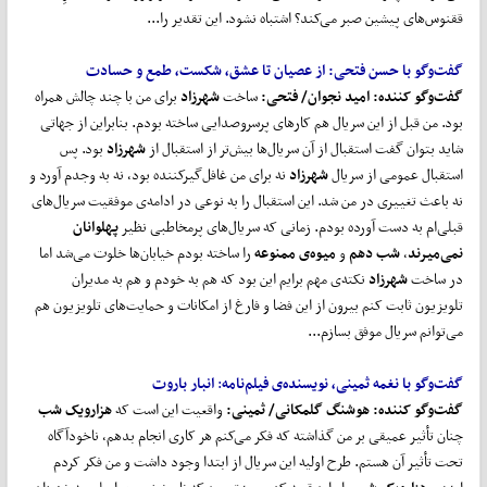
ققنوس‌های پیشین صبر می‌کند؟ اشتباه نشود. این تقدیر را...
گفت
وگو با حسن فتحی:
از عصیان تا عشق، شکست، طمع و حسادت
گفت‌و‌گو کننده: امید نجوان/ فتحی:
ساخت
شهرزاد
برای من با چند چالش همراه
بود. من قبل از این سریال هم کارهای پرسروصدایی ساخته بودم. بنابراین از جهاتی
شاید بتوان گفت استقبال از آن سریال‌ها بیش‌تر از استقبال از
شهرزاد
بود. پس
استقبال عمومی از سریال
شهرزاد
نه برای من غافل‌گیرکننده بود، نه به وجدم آورد و
نه باعث تغییری در من شد. این استقبال را به نوعی در ادامه‌ی موفقیت سریال‌های
قبلی‌ام به دست آورده بودم. زمانی که سریال‌های پرمخاطبی نظیر
پهلوانان
نمی
میرند
،
شب دهم
و
میوه‌ی ممنوعه
را ساخته بودم خیابان‌ها خلوت می‌شد اما
در ساخت
شهرزاد
نکته‌ی مهم برایم این بود که هم به خودم و هم به مدیران
تلویزیون ثابت کنم بیرون از این فضا و فارغ از امکانات و حمایت‌های تلویزیون هم
می‌توانم سریال موفق بسازم...
گفت
وگو با نغمه ثمینی، نویسنده‌ی فیلم
نامه
:
انبار باروت
گفت‌و‌گو کننده:
هوشنگ گلمکانی
/ ثمینی:
واقعیت این است که
هزارویک شب
چنان تأثیر عمیقی بر من گذاشته که فکر می‌کنم هر کاری انجام بدهم، ناخودآگاه
تحت تأثیر آن هستم. طرح اولیه این سریال از ابتدا وجود داشت و من فکر کردم