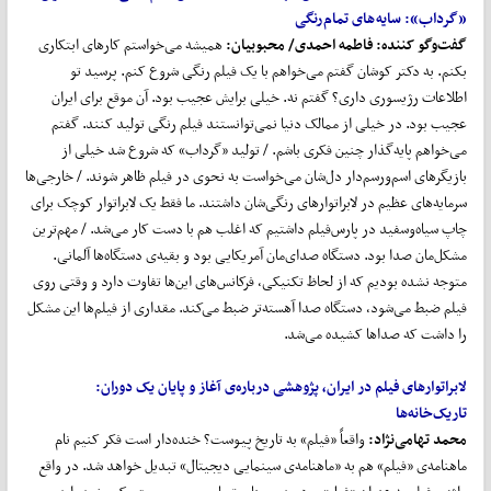
«گرداب»
:
سایه
های تمام
رنگی
گفت‌و‌گو کننده:
فاطمه احمدی
/ محبوبیان:
همیشه می‌خواستم کارهای ابتکاری
بکنم. به دکتر کوشان گفتم می‌خواهم با یک فیلم رنگی شروع کنم. پرسید تو
اطلاعات رژیسوری داری؟ گفتم نه. خیلی برایش عجیب بود. آن موقع برای ایران
عجیب بود. در خیلی از ممالک دنیا نمی‌توانستند فیلم رنگی تولید کنند. گفتم
می‌خواهم پایه‌گذار چنین فکری باشم. / تولید «گرداب» که شروع شد خیلی از
بازیگر‌های اسم‌ورسم‌دار دل‌شان می‌خواست به نحوی در فیلم ظاهر شوند. / خارجی‌ها
سرمایه‌های عظیم در لابراتوارهای رنگی‌شان داشتند. ما فقط یک لابراتوار کوچک برای
چاپ سیاه‌وسفید در پارس‌فیلم داشتیم که اغلب هم با دست کار می‌شد. / مهم‌ترین
مشکل‌مان صدا بود. دستگاه صدای‌مان آمریکایی بود و بقیه‌ی دستگاه‌ها آلمانی.
متوجه نشده بودیم که از لحاظ تکنیکی، فرکانس‌های این‌ها تفاوت دارد و وقتی روی
فیلم ضبط می‌شود، دستگاه صدا آهسته‌تر ضبط می‌کند. مقداری از فیلم‌ها این مشکل
را داشت که صداها کشیده می‌شد.
لابراتوارهای فیلم در ایران، پژوهشی درباره‌ی آغاز و پایان یک دوران:
تاریک
خانه
ها
محمد تهامی
نژاد:
واقعاً «فیلم» به تاریخ پیوست؟ خنده‌دار است فکر کنیم نام
ماهنامه‌ی «فیلم» هم به «ماهنامه‌ی سینمایی دیجیتال» تبدیل خواهد شد. در واقع