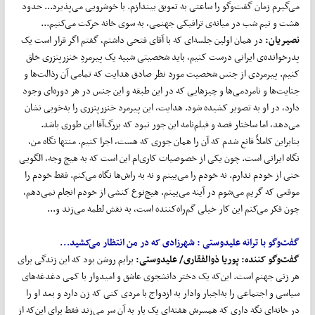
می‌گیرم زمان گفت‌وگو را ساعتی به تعویق بیندازم. با خوشرویی می‌پذیرد... حدود
هشت و نیم شب در میانه‌ی ترافیکی جهنمی، به سوی خانه حرکت می‌کنیم...
نصیریان:
در همان اولین جلسه‌ای که با آقای فتحی داشتم، گفتم اگر قرار است یک
پدرخوانده‌ی ایرانی درست کنیم، باید شخصیتی شبیه یک پیرمردِ خنزرپنزری خلق
کنیم. پیرمردی از جنس شخصیت مورد نظر صادق هدایت که تمامی آن رذالت‌ها و
جنایت‌ها و نامردمی‌ها و چیزهایی که در این طبقه و این جنس در هر دوره‌ای وجود
دارد، در او به تصویر کشیده شود. هدایت، این پیرمرد خنزرپنزری را به‌خوبی نشان
می‌دهد، اما ساختار قصه و فیلم‌نامه این جور نبود که بزرگ‌آقا این طوری باشد.
بنابراین کاملاً قانع شدم که آن را همان جوری که هست، اجرا کنیم. منتها نگاه من،
نگاه ایرانی است. چون یکی از خصوصیات کاری‌ام این است که به هیچ وجه، الگویی
حتی از خودم ندارم. نه خودم را می‌بینم و نه به راش‌ها نگاه می‌کنم. فقط خودم را
موقعی که گریم می‌شوم در آینه می‌بینم. هیچ‌نوع کنشی از خودم انجام نمی‌دهم،
چون فکر می‌کنم این کار خیلی گم‌راه‌کننده است، به نقش لطمه می‌زند و...
گفت
وگو با ترانه علیدوستی : شهرزادی که در من انتظار می‌کشید...
گفت‌و‌گو کننده:
پوریا ذوالفقاری
/ علیدوستی:
برایم روشن بود که این زندگی برای
هر زنی جهنم است. این‌که یک دختر دانشجوی عاشق و امیدوار با کمی دغدغه‌های
سیاسی و اجتماعی را به‌اجبار وادار به ازدواج با مردی کنی که زن دارد و بعد او را
در خانه‌ای نگه داری که همسرش هفته‌‌ای یک بار به آن سر می‌زند فقط برای این‌که از