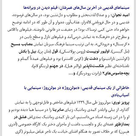
سینماهای قدیمی در آخرین سال
های عمرشان
:
فیلم دیدن در ویرانه
ها
امید نجوان:
ر و صدا) لذت‌بخش و مطلوب و دل‌نشین بود، در سالن‌های فرسوده،
قدیمی و در حال فروپاشیِ لاله‌زار، عذاب‌آور، دشوار و آن طور که در ادامه توضیح
خواهم داد حتی کمی ترسناک بود! در حقیقت در قانونی نانوشته، فیلم‌های باکلاس
و مطرح‌‌تر در «فرهنگ» به نمایش درمی‌آمد و فیلم‌های نازل و سطح پایین در
«کریستال» و «رودکی». به این ترتیب سینما فرهنگ میزبان نمایش
مصایب مسیح
(مل گیبسن)،
اولیور توییست
(رومن پولانسکی)،
قول
(شان پن)،
بیل را بکش
(کوئنتین تارانتینو) و
دشت باز
(کوین کاستنر) بود و فیلم‌های عمدتاً گمنام و
ناشناخته‌ای نظیر
شکست
ناپذیر
(والتر هیل)،
در جهنم
(رینگو لام)،
بچه
جاسوس
های۲
(رابرت رودریگز)،
و...
خاطراتی از یک سینمای قدیمی: «مولن
روژ» در مولن
روژ:
سینما
یی با
آسیاب
بادی
پرویز نوری
: مولن‌روژ طی سال ۱۳۳۹ فیلم‌های شاخص و قابل‌توجهی را به نمایش
گذارد. از بیلی وایلدر کمدی رمانتیک زیبای
سابرینا
را در سینما هما دیده بودیم و
او را در این زمینه استاد می‌دانستیم. این بار کمدی رمانتیک بعدی‌اش
عشق در
بعدازظهر
قصه‌ای بکر و دلچسب داشت از ماجرای دختر یک کارگاه خصوصی (آدری
هپبرن) که بر خلاف تصور به هنگام افشای خیانت یک تاجر عیاش میلیونر (گری