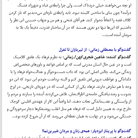
او بچه می‌خواهند خیلی دردناک است. ولی چرا رابطه‌ی قباد و شهرزاد قشنگ
درآمد؟ چون بنای ما ساختن کلیشه نبود. باید رابطه‌ی تازه‌ای می‌دیدیم که باز کردن
کلاف قصه را اتفاقاً دشوار کند. هم آقای فتحی و هم من و شهاب حسینی این نظر را
داشتیم که این‌ها تنها دو نفری هستند که در آن ساختار قدرت، دقیقاً یک بلا به
سرشان آمده است...
گفت
وگو با مصطفی زمانی: از تیرباران تا تغزل
گفت‌و‌گو کننده:
شاهین شجری‌کهن
/ زمانی:
به نظرم فرهاد یک عاشق کلاسیک
است و در عین حال انسان مدرنی است که بر اساس قواعد و باورهای شخصی‌اش
زندگی می‌کند. چالش اصلی این بود که ذات جست‌وجوگر و عدالت‌خواه فرهاد را با
دلدادگی و عواطف درونی‌اش تلفیق کنم و البته برداشت خودم این نبود که این دو
وجه با هم تعارض دارند. فرهاد یکی از کسانی است که در دوره‌ای تاریخی، در اوج
بدویت و رشدنیافتگی جامعه‌ی اطراف‌شان، تلاش می‌کردند آینده را بسازند و مردم را
از وابستگی و عقب‌ماندگی نجات دهند، اما واقعاً این کار از عهده‌ی اقلیتی کوچک
خارج بود. به همین دلیل است که فرهاد هم مثل اغلب روشنفکرها دچار سرخوردگی و
خستگی می‌شود و در نهایت به همان نقطه‌ای می‌رسد که از آن شروع کرده بود...
گفت
وگو با پریناز ایزدیا
ر: همه‌ی زنان و مردان شیرین‌نما!