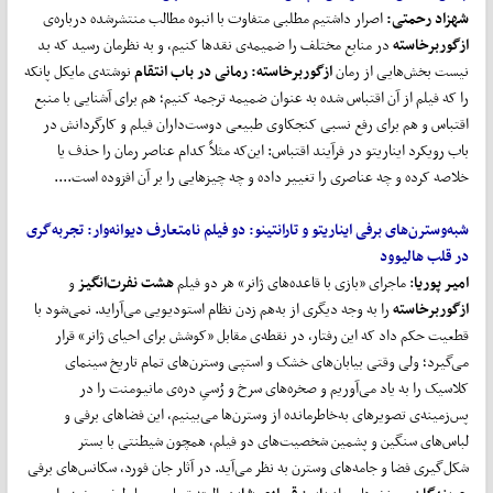
شهزاد رحمتی:
اصرار داشتیم مطلبی متفاوت با انبوه مطالب منتشرشده درباره‌ی
ازگوربرخاسته
در منابع مختلف را ضمیمه‌ی نقدها کنیم، و به نظرمان رسید که بد
نیست بخش‌هایی از رمان
ازگوربرخاسته: رمانی در باب انتقام
نوشته‌ی مایکل پانکه
را که فیلم از آن اقتباس شده به عنوان ضمیمه ترجمه کنیم؛ هم برای آشنایی با منبع
اقتباس و هم برای رفع نسبی کنجکاوی طبیعی دوست‌داران فیلم و کارگردانش در
باب رویکرد ایناریتو در فرآیند اقتباس: این‌که مثلاً کدام عناصر رمان را حذف یا
خلاصه کرده و چه عناصری را تغییر داده و چه چیزهایی را بر آن افزوده است....
شبه
وسترن
های برفی ایناریتو و تارانتینو: دو فیلم نامتعارف دیوانه
وار
:
تجربه
گری
در قلب هالیوود
امیر پوریا
: ماجرای «بازی با قاعده‌های ژانر» هر دو فیلم
هشت نفرت
انگیز
و
ازگوربرخاسته
را به وجه دیگری از به‌هم زدن نظام استودیویی می‌آراید. نمی‌شود با
قطعیت حکم داد که این رفتار، در نقطه‌ی مقابل «کوشش برای احیای ژانر» قرار
می‌گیرد؛ ولی وقتی بیابان‌های خشک و استپی وسترن‌های تمام تاریخ سینمای
کلاسیک را به یاد می‌آوریم و صخره‌های سرخ و رُسیِ دره‌ی مانیومنت را در
پس‌زمینه‌ی تصویرهای به‌خاطرمانده از وسترن‌ها می‌بینیم، این فضاهای برفی و
لباس‌های سنگین و پشمین شخصیت‌های دو فیلم، همچون شیطنتی با بستر
شکل‌گیری فضا و جامه‌های وسترن به نظر می‌آید. در آثار جان فورد، سکانس‌های برفی