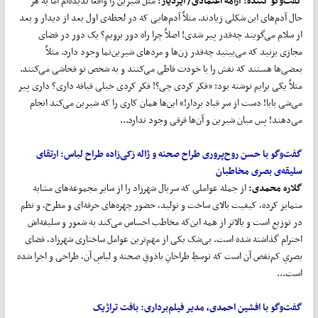
گفت‌و‌گو کننده:
آرامه اعتمادی
/ ایزدیار:
مثل شیرین را واقعاً ندیده‌ام اما به هر
حال آدم‌های این شکلی زیادند. مثلاً آدم‌هایی که در لحظه‌ی اول بعد از دیدار و بعد
از سلام می‌گویند چه‌قدر پیر شدی! اصلاً چرا راه دور برویم؟ یک دور در فضای
مجازی بزنید که می‌بینید چه‌قدر زن‌ها و مردهای شیرین‌نما وجود دارد. مثلاً
بعضی‌ها هستند که نقش را با خودت قاطی می‌کنند و به شخص تو فحاشی می‌کنند.
مثلاً یکی برایم نوشته بود: «فکر کردی چی؟! فکر کردی خیلی قیافه داری؟ داری پیر
می‌شی بابا! دست از سر قباد بردار!» این‌ها همان کاری را که شیرین می‌کند انجام
می‌دهند! پس میان شیرین و آن‌ها فرقی وجود ندارد...
گفت
وگو با حسن روح
پروری طراح صحنه و ژاله زکی
زاده طراح لباس:
ارتقای
سلیقه‌ی
بصری مخاطبان
گلاره محمدی:
از جمله عواملی که سریال شهرزاد را از سایر مجموعه‌های مشابه
متمایز کرده، کیفیت بالای ساخت و تولید، حضور چهره‌های حرفه‌ای و مطرح‌، و نظم
در توزیع است و بالاتر از همه این‌که مخاطب احساس می‌کند به شعور و سلیقه‌اش
احترام گذاشته شده است. بی‌شک یکی از مهم‌ترین عوامل ساختاری شهرزاد، فضای
بصریِ کم‌نقص آن است که توسطِ طراحانِ باذوقِ صحنه و لباسِ آن، طراحی و اجرا شده
است...
گفت
وگو با افشین احمدی، مدیر فیلم
برداری
:
بافت تراژیک