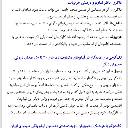
ذاکری
:
ناظر تداوم و درستی جزییات
ذاکری:
اگر هر مشکلی از منشی صحنه باشد، می تواند باعث شود نماهای فیلم به
هم نچسبد یا بد بچسبد و بخشی از فیلم از دست برود.
پناهی
ها
: الان که منشی‌صحنه نیستم،می توانم بگویم «بله، منشی صحنه ستون
فقرات یک فیلم است که اگرسالم باشد فیلم سرپاست.»
هژیروند:
منشی صحنه آدم مورد اعتماد کارگردان است ولی اگر درست شغلش را
نشناسد، اطمینان از او سلب می شود و جایگاهش را از دست می دهد.
تک
گویی
های ماندگار
در فیلم
های متفاوت دهه
های ۳۰ تا ۵۰:
صدای درونی
سینمای دیگر
رسول نظرزاده
:
می‌توان گفت در فیلم‌های متفاوت ایران در دهه‌های ۱۳۴۰ و ۵۰
تک‌گویی درونی و «گفتار خاموش» بیش‌تری به چشم می‌خورد که از مواجهه‌ی خود
با جهان بیرون و با تاریخ شکل می‌گیرد. گاه روایت فیلم‌ها اصلاً بر مبنای این مواجهه
شکل می‌گیرد. شاید به این دلیل که توجه به فردیت و بحران‌های درونی شخصی میان
سنت و مدرنیته در این آثار بیش‌تر به چشم می‌خورد. ویژگی دیگر این فیلم‌ها،
اقتباسی بودن آن‌هاست که اغلب جهان ذهنی آن‌ها از ادبیات داستانی برداشت شده
یا کارگردان خود پیش‌تر دستی در داستان‌نویسی داشته است. شاید به این دلیل که...
گفت
وگو با هوشنگ محبوبیان، تهیه
کننده‌ی نخستین فیلم رنگی سینمای ایران،