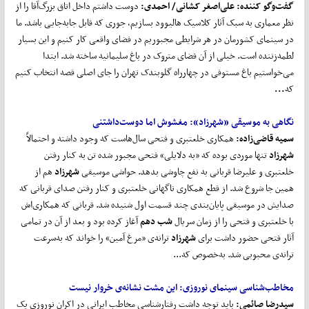
گفت‌و‌گو کننده:
علی
اصغر کشانی
/ احمدی:
دوست داشتم داخل اتاق بزرگ‌آقا را از
نظر معماری به سبک آثار کلاسیک هالیوود بسازیم، جوری که قابل جابه‌جایی باشد. ما
در سینمای کشورمان در هر شرایطی مجبوریم در فضای واقعی کار کنیم و این بسیار
لطمه‌زننده است. خیلی از آن فضای متروک در باغ سلیمانیه ساخته شد. ابتدا
می‌خواستیم باغ مستوفی در چهار‌راه گلوبندک تهران را جای اصلی قصه انتخاب کنیم
که
...
نگاهی به موسیقی «شهرزاد»:
مغشوش اما دوست
داشتنی
سمیه قاضی
زاده:
همکاری خلعتبری و فتحی سال‌هاست که وجود داشته و احتمالاً
شهرزاد
تنها موردی بوده که «به دلایلی» فتحی مجبور شده تن به کنار رفتن
خلعتبری و علیرضا قربانی به نفع چاوشی بدهد. حواشی موسیقی
شهرزاد
هم از
همین جا شروع شد. از قطع همکاری ناگهانی خلعتبری و کنار رفتن صدای قربانی که
صدایش در موسیقی پایان‌بندی چند قسمت اول شنیده شد. قربانی که همکاری‌اش
با خلعتبری و فتحی را از زمان سریال
شب دهم
آغاز کرده بود و بعد از آن در تمامی
آثار فتحی حضور داشت برای
شهرزاد
ترانه‌ی «مرغ آمین» را خواند که به‌سرعت
ترانه‌ی محبوبی شد. به‌خصوص که...
مخاطب
شناسی سینمای نوروزی:
این مشت نشانه‌ی خروار نیست
سیدرضا صائمی:
باید توجه داشت رفتارشناسی مخاطب ایرانی در اکران نوروزی یک