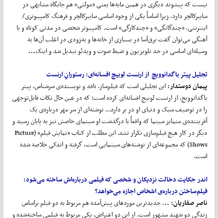
نیست که پیشوند دیگری در همین مایه‌ها یعنی «مولتی» هم جایگاه مشابهی در
سایبرکالچر دارد، زیرا اساساً یکی از وجوه اساسی سایبرکالچر و فرهنگ کامپیوتری/
اینترنتی، «چندگانگی» و «چندکارگی» است. کامپیوتر شخصی در مدتی کوتاه و با
آهنگی می‌توان گفت برق‌آسا در بسیاری از خانه‌ها و به‌زودی در اغلب آن‌ها به
وسیله‌ای اساسی در حد تلویزیون و ضبط صوت و ویدئو تبدیل شد و اینک
...
تجلیل پیتر باگدانوویچ از ارنست لوبیچ افسانه
ای:
رستورانِ ارنست
پیمان دوستدار
:
این تجلیلی است که فیلم‌ساز، ناقد و نویسنده‌ی سرشناس، پیتر
باگدانوویچ، از ارنست لوبیچ افسانه‌ای کرده است؛ که در عین حال نکات قابل‌توجهی
را در توصیف سبک و دنیای او در بر دارد... نوشته‌ای از سر مهر درباره‌ی یک
آفریننده‌ی متمایز سینما که واقعاً با درگذشت او سینمای خاصش نیز به پایان رسید و
دیگر در کار هیچ فیلم‌سازی تکرار نشد. این مطلب از کتاب «نمایش فیلم» (Picture
Shows) که مجموعه‌‌ای از نوشته‌های سینمایی است، گرفته و اندکی خلاصه شده
است.
اندر حکایت دخالت نزدیکان و شخصی که فیلمی درباره
اش ساخته می
شود:
فیلم
ساختن درباره‌ی اشخاص اجازه می‌خواهد؟
ناصر صفاریان
: ...
جدیدترین موردهای پیش‌آمده هم مربوط به دو فیلم براساس
زندگی دو شهید مشهور است. از این دو اعتراض، یکی مربوط به فیلمی ساخته‌شده و