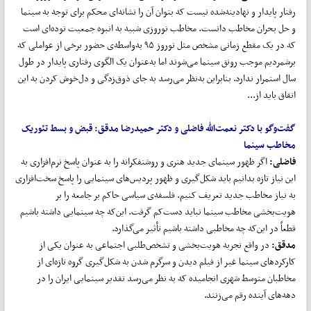
رفتار پایدار و نهادینه‌شده نیست که بتوان آن را نشانه‌ای محکم برای توجه به سینما
و حل بحران مخاطب دانست. مخاطب نوروزی شبیه به انبوه جمعیت توده‌ای است
که در یک مقطع زمانی مشخص مثل نوروز ۹۵ به‌واسطه‌ی حضور برخی از عواملی که
برشمردیم موجب رونق سینما می‌شوند اما به‌عنوان یک الگوی رفتاری پایدار در طول
سال استمرار ندارد. بنابراین به‌نظر می‌رسد به جای ذوق‌زدگی و دل‌خوش کردن به این
اتقاق باید از...
گفت
وگو با دکتر نعمت
الله فاضلی و دکتر حمیدرضا مدقق:
قبض و بسط تئوریک
مخاطب سینما
فاضلی:
اگر ظهور سینمای جدید هنری و روشنفکرانه را به عنوان پاسخ نرم‌افزاری به
این نیاز تازه بدانیم باید شکل‌گیری و ظهور پردیس‌های سینمایی را پاسخ سخت‌افزاری
به نیاز مخاطب جدید تعریف کنیم. فلسفه‌ی سیاسی حاکم بر جامعه را بر
هویت‌بخشی مخاطب سینما نباید دست‌کم گرفت. این‌که چه سینمایی داشته باشیم
قطعاً در این‌که چه مخاطبی داشته باشیم تأثیر می‌گذارد.
مدقق:
در واقع تجربه هویت‌بخشی و تشخص‌طلبی اجتماعی به عنوان یکی از
کارکردهای سینما غیر از فیلم دیدن و سرگرم شدن به شکل‌گیری گروه تازه‌ای از
مخاطبان متوسط شهری انجامیده که به نظر می‌‌رسد تقدیر سینمایی ایران را در
دهه‌‌های آینده رقم می‌زنند.