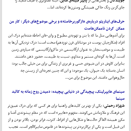
جویندگان
و بخش‌هایی از
پاییز قبیله‌ی شاین
، البته تصاویری با طیف سفید را
جای‌گزین رنگ خاکی همیشگی وسترن‌ها کرده‌اند. اما...
حرف
های ایناریتو درباره‌ی «ازگوربرخاسته» و برخی موضوع
های دیگر
: کار من
ممکن کردن ناممکن
هاست
برای آدم‌هایی مثل ما که با بتن و تهویه‌ی مطبوع و وای‌-فای احاطه شده‌ایم درک این
افراد (شکارچیان پوست در مونتانای قرن نوزدهم) سخت است؛ درک نزدیکی آن‌ها به
طبیعت و موقعیت‌شان به عنوان ارگانیسمی در ماکروارگانیسمی که سیاره‌ی زمین
است. آن‌ها به گونه‌ای مستمر و مداوم، نسبت به طبیعت، حضور ذهن داشتند.
بنابراین کاوش در این شیوه‌ی حسی و غریزی از زندگی برای من خیلی جالب بود:
انسان به‌مثابه یک حیوان، یک موجود؛ و این‌که چنین تجربه‌ای از زیستن چه
حال‌وهوایی داشته. این موضوع برای من...
سینمای هایپرلینک، پیچیدگی در دنیایی پیچیده:
دمیدن روح زمانه به کالبد
سینما
شهزاد رحمتی:
یکی از بهترین کلیدهای راهنما برای هر کسی که برای درک عمیق‌تر
این فرهنگ و ملازمانش می‌کوشد، مفهوم «هایپر» است که در مقام پیشوندی آشنا و
مکرر همیشه القاگر حالت‌ها و شکل‌هایی از افراط، کثرت، فراتر بودن، بالاتر بودن و از
این قبیل است و یکی از پرکاربردترین پیشوندها در قاموس سایبرکالچر است. عجیب