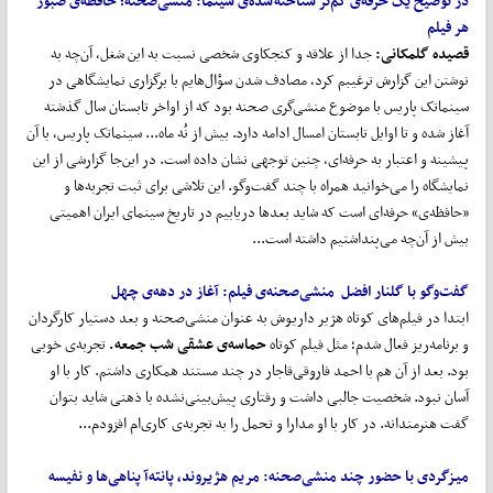
در توضیح یک حرفه‌ی کم
تر شناخته
شده‌ی سینما: منشی
صحن
ه؛
حافظه‌ی صبور
هر فیلم
قصیده گلمکانی:
جدا از علاقه و کنجکاوی شخصی نسبت به این شغل، آن‌چه به
نوشتن این گزارش ترغیبم کرد، مصادف شدن سؤال‌هایم با برگزاری نمایشگاهی در
سینماتک پاریس با موضوع منشی‌گری صحنه بود که از اواخر تابستان سال گذشته
آغاز شده و تا اوایل تابستان امسال ادامه دارد. بیش از نُه‌ ماه... سینماتک پاریس، با آن
پیشینه و اعتبار به حرفه‌ای، چنین توجهی نشان داده است. در این‌جا گزارشی از این
نمایشگاه را می‌خوانید همراه با چند گفت‌وگو. این تلاشی برای ثبت تجربه‌ها و
«حافظه‌ی» حرفه‌ای است که شاید بعدها دریابیم در تاریخ سینمای ایران اهمیتی
بیش از آن‌چه می‌پنداشتیم داشته است...
گفت
وگو با گلنار افضل منشی
صحنه‌ی
فیلم: آغاز در دهه‌ی
چهل
ابتدا در فیلم‌های کوتاه هژیر داریوش به عنوان منشی‌صحنه و بعد دستیار کارگردان
و برنامه‌ریز فعال شدم؛ مثل فیلم کوتاه
حماسه‌ی
عشقی شب جمعه.
تجربه‌ی‌ خوبی
بود. بعد از آن هم با احمد فاروقی‌قاجار در چند مستند همکاری داشتم. کار با او
آسان نبود. شخصیت جالبی داشت و رفتاری پیش‌بینی‌نشده با ذهنی شاید بتوان
گفت هنرمندانه. در کار با او مدارا و تحمل را به تجربه‌ی کاری‌ام افزودم...
میزگردی با حضور چند منشی
صحنه: مریم هژیروند، پانته
آ پناهی
ها و نفیسه