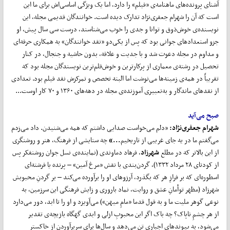
آشنای پرونده‌های ماهنامه‌ی «فیلم» را دارد، اما یک ویژگی اساسی‌اش برای ما این
است که آن را شهرام جعفری‌نژاد تدارک دیده است. خوانندگان قدیمی مجله، این
نویسنده‌ی خوش‌ذوق و توانا و جدی را خوب می‌شناسند، درست سی سال پیش، او
جزو استعدادهای جوانی بود که پس از یکی‌دو «نقد خوانندگان» به همکاری حرفه‌ای
و مداوم در مجله دعوت شد و با جدیت و علاقه، بدون حاشیه و جنجال، در کنار
تحصیل در رشته‌ی معماری از پرکارترین و خوش‌قلم‌ترین نویسندگان مجله بود که
تقریباً در همه‌ی زمینه‌ها می‌نوشت اما البته تخصص و تمرکزش نقد فیلم بود. تعدادی
از نقدهای ماندگار و به‌تعبیری آموزنده‌ی مجله در دهه‌های ۱۳۶۰ و ۷۰ کار اوست...
صبح می‌آید
شهرام جعفری‌نژاد:
«دلم می‌خواست صدایی داشتم که همه می‌شنیدن. داد می‌زدم
می‌گفتم ما در یه جای غریبی از تاریخیم
...»
چه ستایشی از فرهنگ، هنر و روشنگری
از این بالاتر که در مطلع
شهرزاد
، فرهاد دماوندی (نماینده‌ی نسل جوان روشنفکر پس
از کودتای ۲۸ مرداد ۱۳۳۲)، گردن‌بندی با نقش «مرغ آمین» – پرنده یا فرشته‌ای
اسطوره‌ای که بر فرازِ هر که بگذرد، آرزوهای او را برآورده می‌کند – بر گردنِ محبوبش
شهرزاد (مظهر توأمانِ عشق و روایت، نماد باروری و زایش فرهنگی این سرزمین، به
نوعی گوهر ملیت ما و به قول قدما «مامِ میهن») می‌آویزد و او را تا ابد، دور می‌دارد
از هر چشمِ ناپاک؟ چه باک اگر این محبوبِ ازلی و ابدی گهگاه بازیچه‌ی تقدیر
می‌شود، به پیوندهای اجباری تن می‌دهد و سال‌ها برای سربرآوردن از خاکسترِ