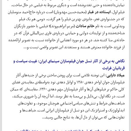
نمایش‌داده‌شده و حتی تقدیرشده است و دیگری مربوط به فیلمی در حال ساخت.
فیلم اول،
ایستاده در غبار
(محمدحسین مهدویان) است درباره حاج‌احمد متوسلیان
که در جشنواره‌ی فجر، جایزه‌ی بهترین فیلم را هم گرفت. دومی هم یک فیلم
ویدئویی است به نام
خانم
سادات
(مریم ابراهیم‌وند)
؛
فیلمی با حضور بازیگران
شناخته‌شده و از تولیدات دولتی و حمایتی درباره‌ی قاری بین‌المللی قرآن که در
حادثه‌ی منا کشته شد. در هر دو مورد اعضایی از خانواده نسبت به تصویر ارائه‌شده
از فرزند خانواده معترض هستند و معتقدند این تصویر واقعی نیست و...
نگاهی به برخی از آثار نسل جوان فیلم
سازان سینمای ایران:
غیبت سیاست و
قربانیان غرابت
میلاد دارایی
: این نوشته تلاشی است برای روشن ساختن برخی از جنبه‌های آثار
فیلم‌سازان جوانِ اواخر دهه‌ی ۱۳۸۰ و اوایل دهه‌ی نود به‌واسطه‌ی مقایسه‌ی فضای
کلی حاکم بر فیلم‌های آن‌ها و آثار فیلم‌سازان مهم دهه‌ی ۱۳۶۰. مقایسه‌ای که ممکن
است، در نگاه اول، بی‌دلیل و بی‌معنا به نظر برسد، اما آن‌چه آن را ضروری می­کند،
شباهت‌های شرایط و تنش‌های سیاسی‌اجتماعیِ هم‌چنان موجود، و تفاوت‌های
ایدئولوژیک و استراتژیک این دو نسل از فیلم‌سازان ایرانی است. شباهت‌ها و
تفاوت‌هایی که می‌توان از دل آن‌ها، به نتایج جالبی رسید...