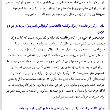
کوپر) خود به دام می‌افتاد. صحنه‌هایی بیلی وایلدری داشت با همان نوع طنز خاص
او. پس از این فیلم، مولن‌روژ یک فیلم موثر از اتو پرِمینجر نشان داد به اسم
مرد
بازوطلایی
با تیتراژ زیبای سال باس و موسیقی جاز المر برنستین و...
نقد - ازگوربرخاسته/ ازمرگ
برگشته (
آلخاندرو گونزالس ایناریتو): بازنده‌ی هر دو
جهان
جهانبخش نورایی:
در
ازگوربرخاسته
یک ترانه و یک زمزمه هست که کلید درک
سرشت حماسی فیلم است. در حالی که سرخ‌پوست آواره دارد در برف و سرما
سرپناهی از شاخه‌های درخت برای هیو گلس (لئوناردو دی کاپریو) می‌سازد، ترانه‌ای
به زبان بومی به گوش می‌رسد. جایی خواندم که ترجمه‌ی ترانه این است: «غرقه در
دریای پهناوری هستم که مرا چون پَر کاهی در رودخانه‌ای عظیم با خود می‌برد.» اما
پس از این سرود نومیدی، زمزمه‌ی زن ازدست‌رفته‌ی گلس روی چهره‌ی تب‌زده‌ی
همسرش شنیده می‌شود که می‌گوید: «وقتی توفان می‌آید و تو در برابر درختی
ایستاده‌ای، اگر به شاخه‌ها نگاه کنی حتم داری که خواهند شکست. اما اگر به تنه‌ی
درخت چشم بدوزی، پایداری‌اش را خواهی دید.» پایداری این پر کاه چیزی‌ست که
ازگوربرخاسته
را تبدیل به داستان خیره‌کننده‌ی دیگری از حماسه‌ی مقاومت بشر در
برابر نیروهای خردکننده‌ی طبیعت می‌کند و...
چنین اقتباس کنند بزرگان!:
پیش
درآمدی با حضور کهن
الگوها و نمادها