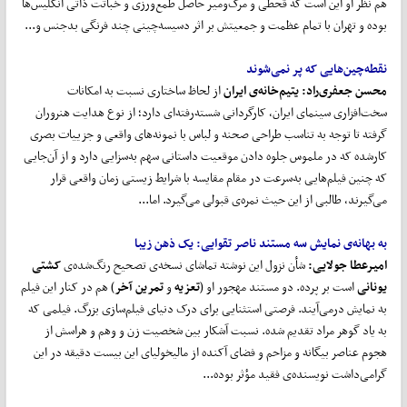
هم نظر او این است که قحطی و مرگ‌ومیر حاصل طمع‌ورزی و خباثت ذاتی انگلیس‌ها
بوده و تهران با تمام عظمت و جمعیتش بر اثر دسیسه‌چینی چند فرنگی بدجنس و...
نقطه
چین
هایی که پر نمی
شوند
محسن جعفری
راد
:
یتیم
خانه‌ی ایران
از لحاظ ساختاری نسبت به امکانات
سخت‌افزاری سینمای ایران، کارگردانی شسته‌رفته‌ای دارد؛ از نوع هدایت هنروران
گرفته تا توجه به تناسب طراحی صحنه و لباس با نمونه‌های واقعی و جزییات بصری
کارشده که در ملموس جلوه دادن موقعیت داستانی سهم به‌سزایی دارد و از آن‌جایی
که چنین فیلم‌هایی به‌سرعت در مقام مقایسه با شرایط زیستی زمان واقعی قرار
می‌گیرند، طالبی از این حیث نمره‌ی قبولی می‌گیرد. اما...
به بهانه‌ی نمایش سه مستند ناصر تقوایی
:
یک ذهن زیبا
امیرعطا جولایی:
شأن نزول این نوشته تماشای نسخه‌ی تصحیح رنگ‌شده‌ی
کشتی
یونانی
است بر پرده. دو مستند مهجور او (
تعزیه
و
تمرین آخر
) هم در کنار این فیلم
به نمایش درمی‌آیند. فرصتی استثنایی برای درک دنیای فیلم‌سازی بزرگ. فیلمی که
به یاد گوهر مراد تقدیم شده. نسبت آشکار بین شخصیت زن و وهم و هراسش از
هجوم عناصر بیگانه و مزاحم و فضای آکنده از مالیخولیای این بیست دقیقه در این
گرامی‌داشت نویسنده‌ی فقید مؤثر بوده...