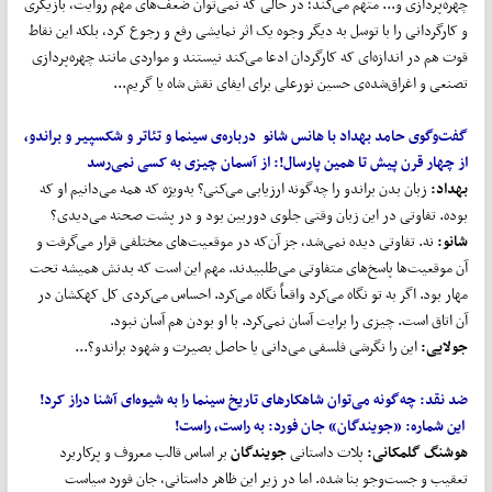
چهره‌پردازی و... متهم می‌کند؛ در حالی که نمی‌توان ضعف‌های مهم روایت، بازیگری
و کارگردانی را با توسل به دیگر وجوه یک اثر نمایشی رفع و رجوع کرد، بلکه این نقاط
قوت هم در اندازه‌ای که کارگردان ادعا می‌کند نیستند و مواردی مانند چهره‌پردازی
تصنعی و اغراق‌شده‌ی حسین نورعلی برای ایفای نقش شاه یا گریم...
گفت
وگوی حامد بهداد با هانس شانو درباره‌ی سینما و تئاتر و شکسپیر و براندو،
از چهار قرن پیش تا همین پارسال!:
از آسمان چیزی به کسی نمی
رسد
بهداد:
زبان بدن براندو را چه‌گونه ارزیابی می‌کنی؟ به‌ویژه که همه می‌دانیم او که
بوده. تفاوتی در این زبان وقتی جلوی دوربین بود و در پشت صحنه می‌دیدی؟
شانو:
نه. تفاوتی دیده نمی‌شد، جز آن‌که در موقعیت‌های مختلفی قرار می‌گرفت و
آن موقعیت‌ها پاسخ‌های متفاوتی می‌طلبیدند. مهم این است که بدنش همیشه تحت
مهار بود. اگر به تو نگاه می‌کرد واقعاً نگاه می‌کرد. احساس می‌کردی کل کهکشان در
آن اتاق است. چیزی را برایت آسان نمی‌کرد. با او بودن هم آسان نبود.
جولایی:
این را نگرشی فلسفی می‌دانی یا حاصل بصیرت و شهود براندو؟...
ضد نقد: چه
گونه می
توان شاهکارهای تاریخ سینما را به شیوه
ای آشنا دراز کرد!
این شماره: «جویندگان» جان فورد:
به راست، راست!
هوشنگ گلمکانی:
پلات داستانی
جویندگان
بر اساس قالب معروف و پرکاربرد
تعقیب و جست‌وجو بنا شده. اما در زیر این ظاهر داستانی، جان فورد سیاست