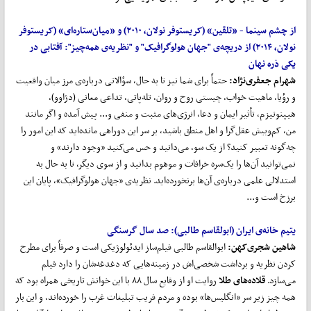
از چشم سینما - «
تلقین
»
(کریستوفر نولان، ۲۰۱۰) و
«
میان
ستاره
ای
»
(کریستوفر
نولان، ۲۰۱۴) از دریچه‌ی "جهان هولوگرافیک" و "نظریه‌ی همه
چیز":
آفتابی در
یکی ذره نهان
شهرام جعفری
نژاد:
حتماً برای شما نیز تا به حال، سؤالاتی درباره‌ی مرز میان واقعیت
و رؤیا، ماهیت خواب، چیستی روح و روان، تله‌پاتی، تداعی معانی (دژاوو)،
هیپنوتیزم، تأثیر ایمان و دعا، انرژی‌های مثبت و منفی و... پیش آمده و اگر مانند
من، کم‌وبیش عقل‌گرا و اهل منطق باشید، بر سر این دوراهی مانده‌اید که این امور را
چه‌گونه تعبیر کنید؟ از یک سو، می‌دانید و حس می‌کنید «وجود دارند» و
نمی‌توانید آن‌ها را یک‌سره خرافات و موهوم بدانید و از سوی دیگر، تا به حال به
استدلالی علمی درباره‌ی آن‌ها برنخورده‌اید. نظریه‌ی «جهان هولوگرافیک»، پایان این
برزخ است و...
یتیم خانه‌ی ایران (ابولقاسم طالبی):
صد سال گرسنگی
شاهین شجری
کهن:
ابوالقاسم طالبی فیلم‌ساز ایدئولوژیکی است و صرفاً برای مطرح
کردن نظریه و برداشت شخصی‌اش در زمینه‌هایی که دغدغه‌شان را دارد فیلم
می‌سازد.
قلاده
های طلا
روایت او از وقایع سال ۸۸ با این خوانش تاریخی همراه بود که
همه چیز زیر سر «انگلیس‌ها» بوده و مردم فریب تبلیغات غرب را خورده‌اند، و این بار