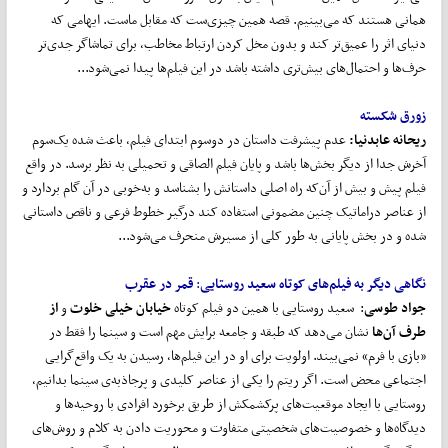
همانی هستند که می‌بینیم. قصه همین چیزی‌ست که مقابل ماست. ایهامی که
دنیای اثر را عمیق‌تر کند و بدون مخل کردن ارتباط مخاطب، برای تماشاگر جدی‌تر
حرف‌ها و احتمال‌های بیش‌تری داشته باشد در این فیلم‌ها پیدا نمی‌شود...
زورق شکسته
ریحانه عابدنیا:
عدم پیشرفت داستان در دوسوم ابتدای فیلم، باعث شده یک‌سوم
آخرش جدا از دیگر بخش‌ها باشد و پایان فیلم الصاقی و تحمیلی به نظر برسد. در واقع
فیلم پیش و بیش از آن‌که راه اصلی داستانش را بشناسد و به‌خوبی در آن گام بردارد و
از عناصر دراماتیک چنین مضمونی استفاده کند درگیر خطوط فرعی و ناقص داستانی
شده و در بخش پایانی به طور کلی از مسیرش منحرف می‌شود...
نگاهی دیگر به فیلم
های کوتاه سعید روستایی
:
قمر در عقرب
جواد طوسی
:  سعید روستایی با همین دو فیلم کوتاه
خیابان خیلی خلوت
و
از
طرف آن
ها
نشان می‌دهد که طبقه و جامعه برایش مهم است و سینما را فقط در
«بازی با فرم» نمی‌بیند. اولویت برای او در این فیلم‌ها، رسیدن به یک واقع‌گرایی
اجتماعی محض است. اگر ریتم را یکی از عناصر کلیدی و پرجاذبه‌ی سینما بدانیم،
روستایی با ایجاد موقعیت‌های پرکشمکش از طریق برخورد افرادی با روحیه‌ها و
دید‌گاه‌ها و خصوصیت‌های شخصیتی متفاوت و محوریت دادن به کلام و روش‌های