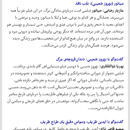
سیانور (بهروز شعیبی):
نقب نافذ
مازیار رضایی:
سیانور
فیلمی است درباره‌ی سادگی مرگ. در این فیلم تقریباً همه
می‌میرند. به‌سادگی و هر کدام به نوعی. هما و لیلا با سیانور، وحید و مرتضی با
اعدام، مجید با خنجر رفیق و امیر با مردن عشق و امیدش. حتی تیمسار و بهمنش هم
مرده‌اند، چون آن قدر مرده دیده‌اند که دیگر روحی برای‌شان نمانده و درونی سرد و
کشته‌شده دارند. در واقع در میان هیچ‌کدام از این شخصیت‌ها شور زندگی دیده
نمی‌شود، هرچند همگی‌شان برای زندگی کردن می‌جنگند...
گفت
وگو با بهروز شعیبی:
دندان
قروچه‌ی مرگ
پوریا ذوالفقاری
:
بهروز شعیبی با دومین فیلم سینمایی‌اش گام بلندی برداشت.
فیلمی دشوار از دورانی مناقشه‌برانگیز و آدم‌هایی کم‌تر دیده‌شده و تصویرشده در
سینمای داستانی. داستان دورانی که اگر عمری نزیسته و تجربه‌اش نکرده باشی،
ناکامی‌ات در روایت و تصویرش نخستین احتمالی است که به ذهن می‌رسد. شعیبی
نه‌تنها این احتمال را پس زد بلکه یکی از فیلم‌های قابل‌بحث را درباره‌ی تاریخ معاصر
ساخت که حتی با نگاهی سخت‌گیرانه، موفقیتش در خلق فضای تاریخی و سیاسی آن
دوران انکارناشدنی‌ست...
گفت
وگو با آیدین ظریف:
وسواسِ دقیقِ یک طراحِ ظریف
سعید قاضی
نژاد:
آیدین ظریف با توجه به حاصل کارش در سیانور باید دست‌کم