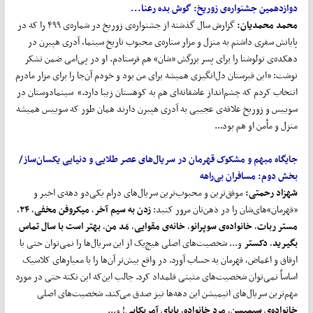
دوازدهمین جشنواره‌ی زوریخ:
گوش بده رعنا...
محمد محمدیان:
گزارش سال گذشته از جشنواره‌ی زوریخ در شماره‌ی ۴۹۹ را که در
پایانش سفری داشتم به منزل و مزار ستاره‌ی محبوب تاریخ سینما، آدری‌ هپبرن در
دهکده‌ی تولوشنا را برای‌ پسر بزرگش «شان» هم فرستادم. او در پی‌امی ضمن تشکر
نوشت: «این قبرستان دل‌انگیزی همیشه برای من بود و خودم آن‌جا را برای مزار مادرم
انتخاب کردم که چشم‌انداز عاشقانه‌ای هم به کوهستان زیبا دارد.» سینمادوستان در
سوییس و زوریخ علاقه‌ی عجیبی به آدری هپبرن دارند همان طور که سوییس همیشه
منزل و مأمن او هم بود...
جایگاه مبهم و مشکوک قهرمان در سریال
های عصر طلایی و دنیایی یکسان
ساز/
بخش دوم:
مسافران بی
راهه
شهزاد رحمتی:
موفق‌ترین و محبوب‌ترین سریال‌های درام یکی‌دو دهه‌ی اخیر و
«قهرمان»های‌شان را در ذهن‌تان مرور کنید:
زدن به سیم آخر
،
میکروفن مخفی
،
۲۴
،
مستر ربات
،
خانواده‌ی سوپرانو
،
خانه‌ی مقوایی
،
مَد من
،
بهتر است با سال تماس
بگیرید
،
دکستر
و... شخصیت‌های اصلی هیچ‌یک از این سریال‌ها را نمی‌توان حتی با
ارفاق و اغماض، قهرمان به حساب آورد. در واقع بیش‌تر آن‌‌ها را با معیارهای کلاسیک
اساساً نمی‌توان شخصیت‌های مثبتی قلمداد کرد. جالب این‌که این نکته حتی در مورد
مهم‌ترین سریال‌های انیمیشن این دهه‌ها نیز صدق می‌کند. شخصیت‌های اصلی
خانواده‌ی
سیمپسن
،
مرد خانواده
،
بابای آمریکایی
! و...