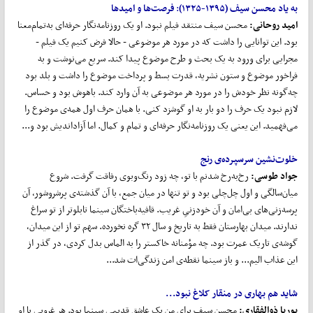
به یاد محسن سیف (۱۳۹۵-۱۳۲۵)
:
فرصت
ها و امیدها
امید روحانی:
محسن سیف منتقد فیلم نبود. او یک روزنامه‌نگار حرفه‌ای به‌تمام‌معنا
بود. این توانایی را داشت که در مورد هر موضوعی - حالا فرض کنیم یک فیلم -
مجرایی برای ورود به یک بحث و طرح موضوع پیدا کند. سریع می‌نوشت و به
فراخور موضوع و ستون نشریه، قدرت بسط و پرداخت موضوع را داشت و بلد بود
چه‌گونه نظر خودش را در مورد هر موضوعی به آن وارد کند. باهوش بود و حساس.
لازم نبود یک حرف را دو بار به او گوشزد کنی. با همان حرف اول همه‌ی موضوع را
می‌فهمید. این یعنی یک روزنامه‌نگار حرفه‌ای و تمام و کمال. اما آزاداندیش بود و...
خلوت
نشین سرسپرده‌ی رنج
جواد طوسی:
رخ‌به‌رخ شدنم با تو، چه زود رنگ‌وبوی رفاقت گرفت. شروع
میان‌سالگی و اول چل‌چلی بود و تو تنها در میان جمع، با آن گذشته‌ی پرشروشور، آن
پرسه‌زنی‌های بی‌امان و آن خودزنیِ غریب. قافیه‌باختگان سینما تابلوتر از تو سراغ
ندارند. میدان بهارستان فقط به تاریخ و سال ۳۲ گره نخورده. سهم تو از این میدان،
گوشه‌ی تاریک عمرت بود. چه مؤمنانه خاکستر را به الماس بدل کردی، در گذر از
این عذاب الیم... و باز سینما نقطه‌ی امن زندگی‌ات شد...
شاید هم بهاری در منقار کلاغ نبود...
پوریا ذوالفقاری
:
محسن سیف برای من یک عاشق قدیمی سینما بود. هر غروبی با او