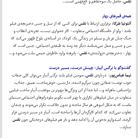
نفس
، حاصل یک سوءتفاهم و کج‌فهمی است...
همه‌ی قمرهای بهار
آنتونیا شرکا:
برقراری ارتباط با
نفس
برای کسی که از نسل و جنس دختربچه‌ی فیلم
باشد - ولو از خاستگاه اجتماعی متفاوت - کار دشواری نیست. تجربه‌ی انقلاب و
جنگ چنان عریان و مسلم در زندگی یک کودک در آستانه‌ی بلوغ ظهور می‌کند که
سن و جنس و شغل نمی‌شناسد دیگر چه رسد به طبقه‌ی اجتماعی. چنین است که
بهار - دختربچه‌ی «ژولیده‌ی»
نفس
- پابرهنه وارد خاطره‌ی جمعی ملت می‌شود و...
گفت
وگو با نرگس آبیار:
چینش درست، مسیر درست
نیما عباس
پور
:  درباره‌ی
نفس
، سومین فیلم بلند نرگس آبیار می‌توان کلی صفات
خوب نوشت؛ صفاتی چون: سرگرم‌کننده، دل‌نشین، خوش‌ساخت، عمیق، جذاب،
پراحساس، ماهرانه و... اما جدا از این ویژگی‌ها مهم‌ترین موفقیت آبیار ساخت فیلمی
متفاوت در میان فیلم‌های تکراری یا بهتر است بگویم ملودرام‌های اجتماعی سینمای
ماست که به شکل انبوهی هر سال ساخته و بدون خلاقیت تکرار می‌شوند و چندان
تفاوت نمی‌کند که کدام کارگردان آن‌ها را ساخته‌ است. آبیار در مسیر درستی قرار
گرفته، امیدوارم به‌خوبی آن را ادامه دهد و باز هم فیلم‌های درجه‌یکی چون
نفس
بسازد...