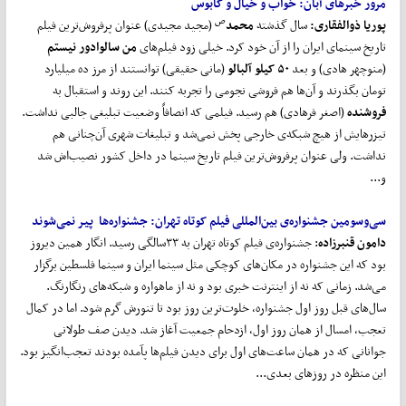
مرور خبرهای آبان: خواب و خیال و کابوس
ص
پوریا ذوالفقاری:
سال گذشته
محمد
(مجید مجیدی) عنوان پرفروش‌ترین فیلم
تاریخ سینمای ایران را از آن خود کرد. خیلی زود فیلم‌های
من سالوادور نیستم
(منوچهر هادی) و بعد
۵۰ کیلو آلبالو
(مانی حقیقی) توانستند از مرز ده میلیارد
تومان بگذرند و آن‌ها هم فروشی نجومی را تجربه کنند. این روند و استقبال به
فروشنده
(اصغر فرهادی) هم رسید. فیلمی که انصافاً وضعیت تبلیغی جالبی نداشت.
تیزرهایش از هیچ شبکه‌ی خارجی پخش نمی‌شد و تبلیغات شهری آن‌چنانی هم
نداشت. ولی عنوان پرفروش‌ترین فیلم تاریخ سینما در داخل کشور نصیب‌اش شد
و...
سی
وسومین جشنواره‌ی بین
المللی فیلم کوتاه تهران:
جشنواره
ها پیر نمی
شوند
دامون قنبرزاده
: جشنواره‌ی فیلم کوتاه تهران به ۳۳سالگی رسید. انگار همین دیروز
بود که این جشنواره در مکان‌های کوچکی مثل سینما ایران و سینما فلسطین برگزار
می‌شد. زمانی که نه از اینترنت خبری بود و نه از ماهواره و شبکه‌های رنگارنگ.
سال‌های قبل روز اول جشنواره، خلوت‌ترین روز بود تا تنورش گرم شود. اما در کمال
تعجب، امسال از همان روز اول، ازدحام جمعیت آغاز شد. دیدن صف طولانی
جوانانی که در همان ساعت‌های اول برای دیدن فیلم‌ها پآمده بودند تعجب‌انگیز بود.
این منظره در روزهای بعدی...