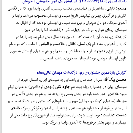
به یاد آندری وایدا (
۱۹۲۶-۲۰۱۶
): کارنامه‌ی یک عمر؛
خاموشی و خروش
مسعود ثابتی:
شاخص‌ترین نماینده‌ی مکتب لهستان، آندری وایدا بود که در نگاهی
کلی‌تر و فراگیرتر، بهترین فیلم‌ساز تاریخ سینمای لهستان محسوب می‌شد. وایدا و
آندری مونک، دو بال هم‌توان و نیرومند سینمای لهستان بودند؛ که از اقبال بد
سینمای اروپای شرقی، مونک در چهل‌سالگی درگذشت، اما وایدا در عین
گزیده‌کاری، بخت آن را داشت که تا همین چند سال پیش فیلم بسازد. وایدا در
گام‌های آغازین، سه فیلم
یک نسل
،
کانال
و
خاکستر و الماس
را ساخت که در مقام
نوعی تریلوژی قدرتمند از جمله نقاط عزیمت هم او و هم سینمای لهستان به سوی
ظهور لهستان مردمی بود؛ آن‌چنان که درون‌مایه‌های اساسی...
گزارش یازدهمین ج
ش
نواره‌ی رم:
درگذشت مهمان عالی
مقام
محسن بیگ
آقا
:
پس از چند سال بی‌اعتنایی به سینمای ایران، امسال خبرها از
سینمای ایران در جشنواره زیاد بود. هم
جاودانگی
(مهدی فردقادری) به عنوان فیلم
مورد علاقه‌ی مدیر جشنواره در بخش رسمی پذیرفته شد و هم در بخش «آلیس در
شهرها» (سینمای کودک و جوانان) مروری بر فیلم‌های کیارستمی صورت گرفت. تیزر
این بخش پرطرفدار جشنواره هم صحنه‌ی از تپه پایین آمدن زیگزاگی پسرک
خانه‌ی
دوست کجاست؟
بود. اولین شوک برای جشنواره، قبل از شروع آن رخ داد: یکی از
مهمان‌های مهم بخش برخوردها که آندری وایدای بزرگ بود...