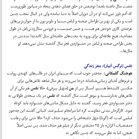
شصت سال داشته باشد! توفیقش در خلق فضای دهه‌ی پنجاه در سیانور طوری‌ست
که آدم باور نمی‌کند او در آن دوران اصلاً به دنیا نیامده ولی در کمال تعجب چنین
است و یکی از بهترین طراحان صحنه و لباس سینما و تلویزیون ما از جوان‌ترین‌های
عرصه‌ی کاری خودش هم هست. و ضمن صمیمیت و فروتنی مثال‌زدنی‌اش در طول
مصاحبه، هیچ علاقه‌ای برای ورود به بحث‌های حاشیه‌‌ای مثل کاندیدا نشدنش در
بخش طراحی صحنه و لباس در جشنواره‌ی فجر سال گذشته نشان نمی‌دهد. او
سال‌ها...
نفس
(
نرگس آبیار):
مغز زندگی
هوشنگ گلمکانی:
چه‌قدر خوب است که سینمای ایران در قالب‌های کهنه‌ی روایت
و فرم‌های آشنای زیبایی‌شناسانه درجا نمی‌زند و هر سال شاهد تلاش‌هایی برای
شکستن کلیشه‌ها هستیم. امسال پس از
من
(سهیل بیرقی)، حالا
نفس
هم یکی از آن
تلاش‌های به‌بارنشسته و موفق است. سال گذشته که
نفس
در یک نسخه‌ی طولانی به
دفتر جشنواره‌ی فجر رسید، گفتند به دلیل مشکل سانس‌های جشنواره باید کوتاه
شود. کارگردان مدتی مقاومت کرد اما سرانجام تسلیم شد. کسانی گفتند این چه‌جور
فیلمی است که (گویا) چهل دقیقه‌اش را می‌شود حذف کرد؟ حالا حتی برای رعایت
«مقتضیات اکران» باز ۲۵ دقیقه‌ی دیگر از فیلم هم حذف شده. پس یعنی اصلاً
هیچی. اما به نظر می‌رسد که چنین نگاهی به