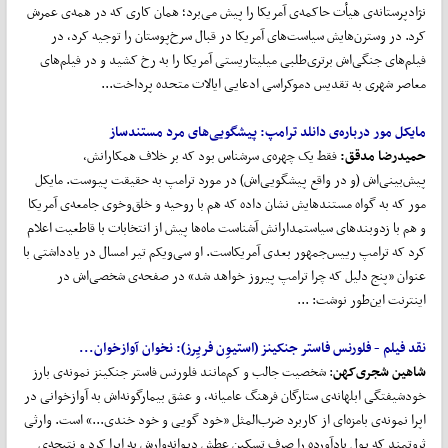
نژادپرستانه‌ی هیأت حاکمه‌ی آمریکا را پیش می‌برد؛ همان کاری که در همه‌ی عمرش
کرد. در وسترن‌هایش سیاست‌های آمریکا در قبال سرخ‌پوستان را توجیه کرد، در
فیلم‌های جنگی‌اش برتری‌طلبی میلیتاریستی آمریکا را به رخ کشید و در فیلم‌های
معاصر شهری به تقدیس دموکراسی ادعایی ایالات متحده پرداخت...
مایکل مور درباره‌ی دانلد ترامپ:
پیشگویی
های مرد مستندساز
حمیدرضا مدقق:
فقط یک چهره‌ی سرشناس بود که بر خلاف همکارانش،
پیش‌بینی‌اش (و در واقع پیشگویی‌اش) در مورد ترامپ به حقیقت پیوست. مایکل
مور که به گواه مستندهایش نشان داده که هم با روحیه و خلق‌وخوی جامعه‌ی آمریکا
و هم با زدوبندهای سیاستمدارانش آشناست ماه‌ها پیش از انتخابات با قاطعیت اعلام
کرد که ترامپ رییس‌جمهور بعدی آمریکاست. او سی‌ویکم تیر امسال در یادداشتی با
عنوان «پنج دلیل که چرا ترامپ پیروز خواهد شد» در صفحه‌ی شخصی‌اش در
اینترنت این‌طور نوشت: ...
نقد فیلم - فلورنس فاستر جنکینز (
استیوِن فریِرز):
نخوان آوازخوان...
شاهین شجری
کهن
: شخصیت جالب و کم‌مانند فلورنس فاستر جنکینز نمونه‌ی بارز
خودشیفتگی ابلهانه‌ی ستارگان فرهنگ عامیانه، و عشق بیمارگونه‌اش به آوازخوانی در
اپرا نمونه‌ی بامزه‌ای از کاربرد ضرب‌المثل «خود گویی و خود خندی...» است. وارثی
ثروتمند که پول بادآورده را صرف تسکین عطش دیوانه‌وارش به اپرا کرد و نتیجه‌ی