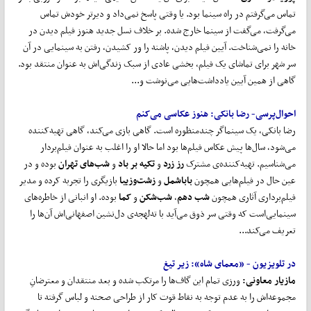
تماس می‌گرفتم در راه سینما بود. یا وقتی پاسخ نمی‌داد و دیرتر خودش تماس
می‌گرفت، می‌‌گفت از سینما خارج شده. بر خلاف نسل جدید هنوز فیلم دیدن در
خانه را نمی‌شناخت. آیین فیلم دیدن، پاشنه را ور کشیدن، رفتن به سینمایی در آن
سر شهر برای تماشای یک فیلم، بخشی عادی از سبک زندگی‌اش به عنوان منتقد بود.
گاهی از همین آیین یادداشت‌هایی می‌نوشت و...
احوال
پرسی-
رضا بانکی: هنوز عکاسی می
کنم
رضا بانکی، یک سینماگر چندمنظوره است. گاهی بازی می‌کند، گاهی تهیه‌کننده
می‌شود، سال‌ها پیش عکاس فیلم‌ها بود اما حالا او را اغلب به عنوان فیلم‌بردار
می‌شناسیم. تهیه‌کننده‌ی مشترک
رز زرد
و
تکیه بر باد
و
شب
های تهران
بوده و در
عین حال در فیلم‌هایی همچون
باباشمل
و
زشت
وزیبا
بازیگری را تجربه کرده و مدیر
فیلم‌برداری آثاری همچون
شب دهم
،
شب
شکن
و
کما
بوده. او انبانی از خاطره‌های
سینمایی‌است که وقتی سر ذوق می‌آید با ته‌لهجه‌ی دل‌نشین اصفهانی‌اش آن‌ها را
تعریف می‌کند...
در تلویزیون - «معمای شاه»:
زیر تیغ
مازیار معاونی:
ورزی تمام این گاف‌ها را مرتکب شده و بعد منتقدان و معترضانِ
مجموعه‌اش را به عدم توجه به نقاط قوت کار از طراحی صحنه و لباس گرفته تا