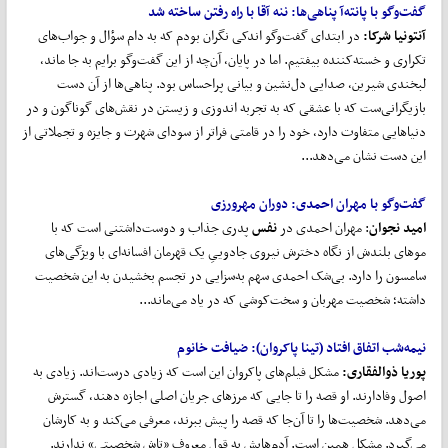
گفت
وگو با پانته
آ پناهی
ها:
ننه آقا با راه رفتن ساخته شد
آنتونیا شرکا
:
در ابتدای گفت‌وگو اندکی نگران بودم که به دام سؤال و جواب‌های
تکراری و خسته‌کننده بیفتیم. اما در پایان، آن‌چه از این گفت‌وگو برایم به جا ماند،
لبخندی شیرین، صدایی دل‌نشین و بیانی پراحساس بود. پناهی‌ها از آن دست
بازیگرانی‌ست که با عشقی که به تجربه اندوزی و زیستن در نقش‌های گوناگون و در
دنیاهایی متفاوت دارد، خود را در قامتی فراتر از سودای شهرت و جایزه و تجملاتی از
این دست نشان می‌دهد...
گفت
وگو با مهران احمدی:
دوران مهرورزی
امید نجوان
: مهران احمدی در
نفس
پدری جذاب و دوست‌داشتنی است که با
موهای بلندش از نگاه دخترش نیروی جادوییِ یک قهرمان افسانه‌ای با ویژگی‌های
سامسون را دارد. بی‌شک احمدی سهم به‌سزایی در تجسم بخشیدن به این شخصیت
داشته؛ شخصیت مهربان و سخت‌کوشی که در یاد می‌ماند...
نیمه
شب اتفاق افتاد (تینا پاکروان):
ضیافت خانوم
پوریا ذوالفقاری:
مشکل فیلم‌های پاکروان این است که زیادی درست‌اند. زیادی به
اصول وفادارند. او قصه را تا جایی که مرزهای جریان اصلی اجازه دهند، گسترش
می‌دهد. شخصیت‌ها را تا آن‌جا که قصه را پیش ببرند، معرفی می‌کند و به کارشان
می‌گیرد. مشکل همین است. آدم‌هایش به قول معروف «تاش شخصیتی» ندارند.