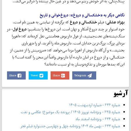
پینگ‌پنگی، به اثر خودش ریتم می‌دهد و در عین حال بیننده را درگیر می‌کند...
نگاهی دیگر به «خشکسالی و دروغ»:
دروغ
خوانی و تاریخ
بهزاد عشقی:
فیلم
خشکسالی و دروغ
که برگرفته از نمایشی به همین نام است،
خود استوار بر چند دروغ آشکار و نهان است. این دروغ‌ها را بشناسیم:
دروغ اول
- در
سنگ‌نبشته‌های تخت‌جمشید، از قول داریوش هخامنشی نقل کرده‌اند که: «اهورا
مزدای بزرگ، بزرگ‌ترین خدایان است، داریوش شاه را آفرید، او را شهریاری
بخشید...» و آن‌گاه داریوش از اهورا مزدا می‌خواهد که: «سرزمینش را از دشمن، از
خشکسالی، و از دروغ در امان دارد.» آیا داریوش واقعاً این سخن را گفته است؟ یا
این‌که بعدها مورخان و تذکره‌نویسان به او نسبت داده‌اند؟
Share
Tweet
Share
Telegram
آرشیو
شماره ۶۳۶ - شماره اردیبهشت ۱۴۰۵
شماره ۶۳۵ - ویژه‌نامه نوروز ۱۴۰۵ / پرونده یک موضوع: عکاسی و نفت
شماره ۶۳۴ - ویژه‌نامه اسفند ماه
شماره ۶۳۳ - بهمن ماه ۱۴۰۴ ویژه‌نامه چهل‌ و‌ چهارمین جشنواره فیلم فجر