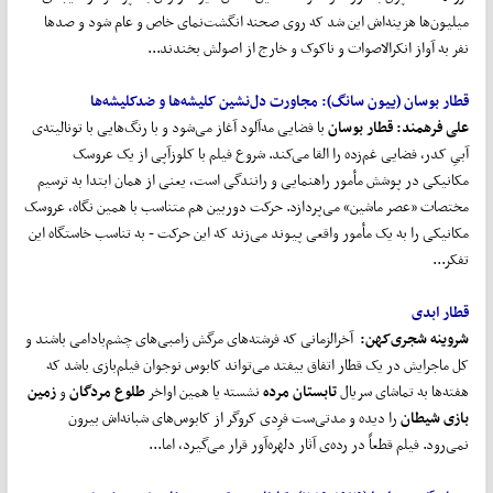
میلیون‌ها هزینه‌اش این شد که روی صحنه انگشت‌نمای خاص و عام شود و صدها
نفر به آواز انکرالاصوات و ناکوک و خارج از اصولش بخندند...
قطار بوسان (ییون سانگ): مجاورت دل
نشین کلیشه
ها و ضدکلیشه
ها
علی فرهمند: قطار بوسان
با فضایی مه‌آلود آغاز می‌شود و با رنگ‌هایی با تونالیته‌ی
آبیِ کدر، فضایی غم‌زده را القا می‌کند. شروع فیلم با کلوزآپی از یک عروسک
مکانیکی در پوشش مأمور راهنمایی و رانندگی است، یعنی از همان ابتدا به ترسیم
مختصات «عصر ماشین» می‌پردازد. حرکت دوربین هم متناسب با همین نگاه، عروسک
مکانیکی را به یک مأمور واقعی پیوند می‌زند که این حرکت - به تناسب خاستگاه این
تفکر...
قطار ابدی
شروینه شجری
کهن
:
 آخرالزمانی که فرشته‌های مرگش زامبی‌های چشم‌بادامی باشند و
کل ماجرایش در یک قطار اتفاق بیفتد می‌تواند کابوس نوجوان فیلم‌بازی باشد که
هفته‌ها به تماشای سریال
تابستان مرده
نشسته یا همین اواخر
طلوع مردگان
و
زمین
بازی شیطان
را دیده و مدتی‌ست فرِدی کروگر از کابوس‌های شبانه‌اش بیرون
نمی‌رود. فیلم قطعاً در رده‌ی آثار دلهره‌آور قرار می‌گیرد، اما...