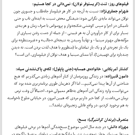
فیلم‌های روز: تنت (کریستوفر نولان): نمی‌دانی در کجا هستیم:
شهرام جعفری‌نژاد:
نسبت به آن‌چه در کار هر فیلم‌ساز جاه‌طلب و جسوری چون
نولان می‌تواند مایه‌ی نگرانی شود: شیفتگی محض نسبت به ایده‌ای ناب و حتی
ناممکن در اجرا و سپس کوششی شکنجه‌وار و پروسواس با صرف زمان و هزینه‌ی
بسیار برای از کار درآوردنِ آن به هر قیمتی - از جمله از دست رفتنِ بسیاری از
مؤلفه‌های مهم‌تر سینما - و نهایتاً رسیدن به نتیجه‌ای «جالب» و «غیرمنتظره» برای
یک بار تجربه‌ی او و یک بار تماشای ما (منظورم با هدفِ لذت بردن است، نه دیدنِ
چندباره برای فهمیدن!). آیا معنای سینما و هدف نولان از فیلم‌سازی، این است؟
کشتار آمریکایی: خانواده‌ی همسایه (جنی پاپلول): لکه‌ی پاک‌نشدنی سیاه:
دامون قنبرزاده:
در زندگی روزمره‌مان از کنار آدم‌های زیادی می‌گذریم که هیچ
شناختی از آن‌ها پیدا نمی‌کنیم... اما اگر ذهن‌مان طوری برنامه‌ریزی شده بود که
می‌توانست وارد زندگی این آدم‌های به‌ظاهر معمولی شود، احتمالاً آن وقت ترس
برمان می‌داشت. از کجا خبر داریم مردی که همین امروز، در خیابانی شلوغ ناخواسته
به هم برخورد کردیم، در واقع قاتلی زنجیره‌ای نباشد؟...
متصرف (برندان کراننبرگ): مسخ:
مهرزاد دانش:
در چند سال اخیر، موضوع مسخ‌شدگی آدم‌ها در برخی فیلم‌های
مستقل سینمای جهان توجه بیش‌تری را برانگیخته است. تماشای متصرف اگرچه در