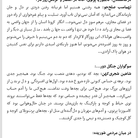
تهماسب صلح‌جو:
همه رفتنی هستیم اما غریبانه رفتن دردی بر دل و جان
بازماندگان می‌اندازد که آسان نمی‌توان تاب آورد. تسلیت و پیام غم‌خواری از راه دور
در فضای مجازی، مرهم سوزِ دل نمی‌شود... انگار کرونا انسان را از جهان واقعی به
فضای مجازی رانده تا خودش تنها واقعیت جهان باشد. مثل بسیاری دیگر از
واقعیت‌های هولناک این روزگار لاکردار که دم به دم می‌بینیم یا خبرش را می‌شنویم
و روز به روز افسرده‌تر می‌شویم. اما هنوز باریکه‌ی امیدی داریم برای نفس کشیدن
در هوای پاک آزادی...
سوگواران جنگل دور...:
شاهین شجری‌کهن:
بچه که بودیم، دهه‌ی شصت بود. جنگ بود. همه‌چیز جدی
بود. برهه‌ی حساس کنونی تازه شروع شده بود. اول‌های افسردگی و دل بریدن از
آرزوهای بزرگ بود. هیچ‌کس برای بچه‌ها وقت نداشت. هیچ‌کس ما را آدم حساب
نمی‌کرد... همه‌چیز آن قدر پیچیده و حساس بود که بچه‌ها فقط می‌توانستند بروند
توی حیاط و کوچه و پارکینگ به بازی‌شان برسند. در چنان حال‌وهوایی بود که
کامبوزیا پرتوی، و آدم‌های مهربان و دل‌گُنده‌ای مثل او، بچه‌های پرت‌وپلای کوچه و
گل‌کوچیک و دستش‌ده و تیغی را جدی گرفتند...
در میان مردمی شوریده: