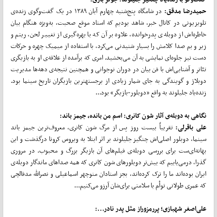
حمیدرضا مدقق:
در شامگاه پنج‌شنبه چهارم آبان ۱۳۸۹ در یک گفت‌وگوی زنده‌ی
تلویزیونی در کانال خبر، شاهد بودیم که استاد موقع صحبت، به‌ویژه هنگام بیان
خاطره‌اش از دوبله‌ی پدرخوانده، علاوه بر آن که با بهره‌گیری از تغییر لحن، ریتم و
زیر و بم صدا کلامش را بسیار شنیدنی می‌کرد، با استفاده از میمیک چهره و حرکات
دست نیز جلوه‌ای نمایشی به آن می‌بخشید. امری که برآمده از علاقه‌ی او به بازیگری
تئاتر و آشنایی‌اش با فن بیان در دوران نوجوانی و همچنین نتیجه‌ی دهه‌ها مدیریت
دوبلاژ و گویندگی به جای شمار زیادی از برجسته‏ترین بازیگران تاریخ سینما بود.
زنده‌یاد جلیلوند به واقع «دوبلور-بازیگر» بود...
نگاهی به دوبله‌ی آثار شون کانری: اسم من بانده، جیمز باند:
علی باقرلی:
تقریباً بیست روز پس از مرگ شون کانری، معروف‌ترین جیمز باند
سینما، دوبلور اصلی‌اش چنگیز جلیلوند بر اثر ابتلا به ویروس کرونا درگذشت و این
بهانه‌ای‌ست برای بررسی دوبله‌ی فیلم‌های آن بازیگر بزرگ و محبوب. در مروری
گذرا، درمی‌یابیم که بیش‌تر دوبلورهای شون کانری که همه صداهای ماندگار دوبله‌ی
ایران بوده‌اند ما را ترک کرده‌اند، بجز استادان منوچهر اسماعیلی و نصرالله مدقالچی
که عمری طولانی توأم با سلامتی برای‌شان آرزو می‌کنیم...
علی‌اصغر شهبازی؛ پررمزوراز مثل پدر نادر...: