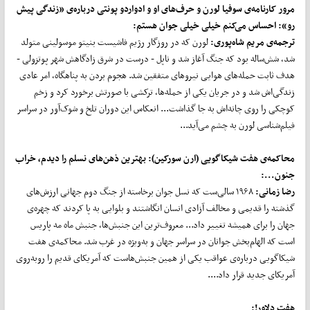
مرور کارنامه‌ی سوفیا لورن و حرف‌های او و ادواردو پونتی درباره‌ی «زندگی پیش
رو»: احساس می‌کنم خیلی خیلی جوان هستم:
ترجمه‌ی مریم شاه‌پوری:
لورن که در روزگار رژیم فاشیست بنیتو موسولینی متولد
شد، شش‌ساله بود که جنگ آغاز شد و ناپل - درست در شرق زادگاهش شهر پوتزولی -
هدف ثابت حمله‌های هوایی نیروهای متفقین شد. هجوم بردن به پناهگاه، امر عادی
زندگی‌اش شد و در جریان یکی از حمله‌ها، ترکشی با صورتش برخورد کرد و زخم
کوچکی را روی چانه‌اش به جا گذاشت... انعکاس این دوران تلخ و شوک‌آور در سراسر
فیلم‌شناسی لورن به چشم می‌آید...
محاکمه‌ی هفت شیکاگویی (ارن سورکین): بهترین ذهن‌های نسلم را دیدم، خراب
جنون...:
رضا زمانی:
۱۹۶۸ سالی‌ست که نسل جوان برخاسته از جنگ دوم جهانی ارزش‌های
گذشته را قدیمی و مخالف آزادی انسان انگاشتند و بلوایی به پا کردند که چهره‌ی
جهان را برای همیشه تغییر داد... معروف‌ترین این جنبش‌ها، جنبش ماه مه پاریس
است که الهام‌بخش جوانان در سراسر جهان و به‌ویژه در غرب شد. محاکمه‌ی هفت
شیکاگویی درباره‌ی عواقب یکی از همین جنبش‌هاست که آمریکای قدیم را روبه‌روی
آمریکای جدید قرار داد....
هفت دلاور!: