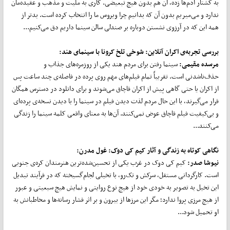
به کشتار آدم‌ها زده، آن هم بدون هیچ تبعیضی. کاری به ملیت و مذهب و عقیده‌مان
ندارد و می‌میریم بدون آن که بدانیم چرا ویروس ما را انتخاب کرده است. بدتر از
همه این که در آرزوی نشستن دوباره بر صندلی سالن سینما داریم دق می‌کنیم...
بررسی تجربه‌ی اکران آنلاین: شوخی تلخ کرونا با سینمای هند:
مرسده مقیمی:
سینما رفتن برای مردم هند یکی از روزمره‌های جذاب و
حذف‌ناشدنی است. تقریباً تمام فیلم‌های مهم روی پرده در فاصله‌ی چند ساعت پس
از اکران یا حتی گاهی پیش از اکران قاچاق می‌شوند و برای دانلود در دسترس همگان
قرار می‌گیرند، با این حال مردم لذت دیدن فیلم در سینما را با دیدن نسخه‌ی پرده‌ای
و بی‌کیفیت فیلم قاچاق عوض نمی‌کنند. آن‌ها به معنای واقعی کلمه سینما را زندگی
می‌کنند...
نگاهی کوتاه به زندگی و آثار کیم کی دوک: غول مدرن:
نیوشا صدر:
کیم کی دوک در غرب یکی از تحسین‌شده‌ترین هنرمندان کره‌ی جنوبی
است. کارگردانی مستقل، سرکش و تک‌رو، با تخیلی لجام‌گسیخته که در فرآیند تبدیل
این تخیل به تصویر به خودی خود از هیچ نوع روایتی و نمایش هیچ سبعیتی و عبور
از هیچ مرزی پروا ندارد؛ مگر این مرزها از بیرون و بر اثر فشار رسانه‌ها و مخاطبانش به
او تحمیل شود...