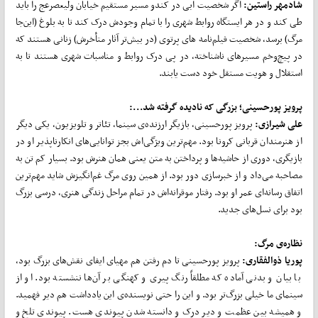
شادمهر راستین:
اگر شخصیت ابی در کندو مسیر مستقیم خیابان ولیعصرعج را باید
طی کند و در هر ایستگاه روابط شهری را با تمام وجودش درک کند تا به بلوغ (این‌جا
مرگ) برسد، شخصیت فیلم‌نامه های پرتوی (در بیش‌تر آثار متأخرش) زنانی هستند که
در پیچ‌وخم مسیرهای ناشناخته، در پی درک روابط و مناسبات شهری هستند تا به
استقلال و هویت مستقل خود دست یابند.
پرویز پورحسینی؛ بزرگی که نادیده گرفته شد...:
علی شیرازی:
پرویز پورحسینی، بازیگر ارزنده‌ی سینما، تئاتر و تلویزیون، یکی دیگر
از هنرمندان قربانی کرونا بود. مهم‌ترین ویژگی‌اش بجز توانایی‌های انکارناپذیر او در
بازیگری، دوری از حاشیه‌ها و پرداختن به متن یعنی همان هنرش بود. بسیار کم تن به
مصاحبه می‌داد و از خبرسازی دور بود. از همین روی مرگ غم‌انگیزش شاید مهم‌ترین
اتفاق رسانه‌ای عمر او بود. رفتار موقرانه‌اش در تمام مراحل زندگی هنری، درسی بزرگ
بود برای نسل‌های جدید.
نظاره‌ی مرگ:
پوریا ذوالفقاری:
پرویز پورحسینی تا دم رفتن هم مهیای ایفای نقش‌های بزرگ بود،
با بیان و بدنی آماده که مطلقاً رنگ پیری و کهنگی بر آن‌ها ننشسته بود. او از
سینمای ما خیلی بزرگ‌تر بود. و این را حتی نویسنده‌ی این یادداشت هم دیر فهمید.
و همیشه بین عظمت و دیر درک و دانسته شدن پیوندی هست. پیوندی تلخ و