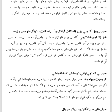
که در فیلم‌سازی نشانه‌هایی از نگرش پدرش ندارد و خود را از سایه‌ی شهرت او و
عناصر غالب سینمایش خارج کرده است. سوفیا به زبانی متفاوت در سینما دست
یافته و شخصیت‌هایی را سوژه‌ی کارش قرار می‌دهد که در لذت بردن از زندگی
درمانده‌اند...
سریال روز: گامبی وزیر (اسکات فرانک و آلن اسکات): درنگ در پس مهره‌ها:
شهرزاد امیرشاه‌کرمی:
گامبی وزیر فارغ از ساختار روایی آن، داستانی‌ست مبتنی
بر ارزش و رؤیای آمریکایی بودن؛ روایتی از همبستگی آمریکایی‌ها و پیروزی آن‌ها
مقابل روسیه. اگر از بُعد قهرمان‌سازی مجموعه بگذریم، شاید بتوان مهم‌ترین مضمون
آن را در ایده‌ی نام‌گذاری‌اش یافت: گاهی قربانی کن، گذر کن تا برتری بزرگ‌تری از
آنِ تو باشد.
سریالی که نمی‌توانی دوستش نداشته باشی:
کیومرث پوراحمد:
حتی برای سومین بار که سریال را می‌دیدم بارها اشکم درآمد.
اگر شما هم اشک‌تان درآمد که بین خودمان می‌ماند و اگر اشک‌تان درنیامد، خیلی که
بخواهید احترام بگذارید، می‌گویید: «این آقاهه چه‌قدر بی‌جنبه و احساساتیه!» من
هم می‌گویم: «گردنم از مو باریک‌تر! حالا چیکارش کنم!؟»
حرف‌های سازندگان و بازیگر سریال: