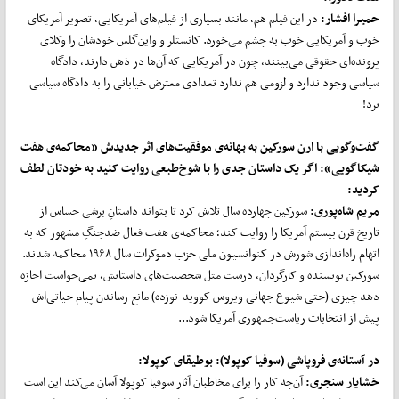
حمیرا افشار:
در این فیلم هم، مانند بسیاری از فیلم‌های آمریکایی، تصویر آمریکای
خوب و آمریکایی خوب به چشم می‌خورد. کانستلر و واین‌گلس خودشان را وکلای
پرونده‌ای حقوقی می‌بینند، چون در آمریکایی که آن‌ها در ذهن دارند، دادگاه
سیاسی وجود ندارد و لزومی هم ندارد تعدادی معترض خیابانی را به دادگاه سیاسی
برد!
گفت‌وگویی با ارن سورکین به بهانه‌ی موفقیت‌های اثر جدیدش «محاکمه‌ی هفت
شیکاگویی»: اگر یک داستان جدی را با شوخ‌طبعی روایت کنید به خودتان لطف
کردید:
مریم شاه‌پوری:
سورکین چهارده سال تلاش کرد تا بتواند داستانِ برشی حساس از
تاریخ قرن بیستم آمریکا را روایت کند؛ محاکمه‌ی هفت فعال ضدجنگِ مشهور که به
اتهام راه‌اندازی شورش در کنوانسیون ملی حزب دموکرات سال ۱۹۶۸ محاکمه شدند.
سورکین نویسنده و کارگردان، درست مثل شخصیت‌های داستانش، نمی‌خواست اجازه
دهد چیزی (حتی شیوع جهانی ویروس کووید-نوزده) مانع رساندن پیام حیاتی‌اش
پیش از انتخابات ریاست‌جمهوری آمریکا شود...
در آستانه‌ی فروپاشی (سوفیا کوپولا): بوطیقای کوپولا:
خشایار سنجری:
آن‌چه کار را برای مخاطبان آثار سوفیا کوپولا آسان می‌کند این است