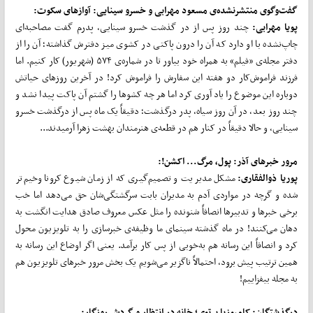
گفت‌وگوی منتشرنشده‌ی مسعود مهرابی و خسرو سینایی: آوازهای سکوت:
پویا مهرابی:
چند روز پس از در گذشت خسرو سینایی، پدرم گفت مصاحبه‌ای
چاپ‌نشده با او دارد که آن را درون پاکتی در کشوی میز دفترش گذاشته؛ آن را از
دفتر مجله‌ی «فیلم» به همراه خود بیاور تا در شماره‌ی ۵۷۴ (شهریور) کار کنیم. اما
فرزند فراموش‌کار دو هفته این سفارش را فراموش کرد! در آخرین روزهای حیاتش
دوباره این موضوع را یاد آوری کرد اما هر چه کشوها را گشتم آن پاکت پیدا نشد و
چند روز بعد، در آن روز سیاه، پدر درگذشت؛ دقیقاً یک ماه پس از درگذشت خسرو
سینایی، و حالا دقیقاً در کنار هم در قطعه‌ی هنرمندان بهشت زهرا آرمیدند...
مرور خبرهای آذر: پول، مرگ... اکشن!:
پوریا ذوالفقاری:
مشکل مدیریت و تصمیم‌گیری که از زمان شیوع کرونا وخیم‌تر
شده و گرچه در مواردی آدم به مدیران بابت سرگشتگی‌شان حق می‌دهد اما خب
برخی خبرها و تدبیرها انصافاً شنونده را مثل عکس معروف صادق هدایت انگشت به
دهان می‌کنند! در ماه گذشته سینمای ما وظیفه‌ی خبرسازی را به تلویزیون محول
کرد و انصافاً این رسانه هم به‌خوبی از پس کار برآمد. یعنی اگر اوضاع این رسانه به
همین ترتیب پیش برود، احتمالاً ناگزیر می‌شویم یک بخش مرور خبرهای تلویزیون هم
به مجله بیفزاییم!
درگذشتگان: کامبوزیا پرتوی؛ خانه در انتظار و گردش روزگار: