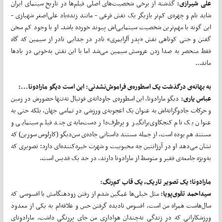
علی شیرازی:
گذشته از برخی شخصیت‌های اصلی فیلم‌ها در تاریخ سینمای ایران
شاید نام و چهره‌ی کم‌تر بازیگر یک نقش فرعی - مانند زنده‌یاد علی‌اصغر شهبازی -
این گونه با مهم‌ترین شخصیت سینمایی‌اش پیوند خورده باشد. او با وجود کم سخن
گفتن و حتی کوتاهی نقش «پدر آلزایمری» نادر در جدایی نادر از سیمین که گاه
فقط منحصر به صدا زدن عروسش سیمین می‌شد اما با این نقش به‌خوبی در یادها
ماند...
به بهانه‌ی درگذشت یک اسطوره‌ی فراموش‌نشدنی: این است دیگو مارادونا...:
عباس یاری:
دیگو مارادونا، این اسطوره‌ی جاودانه‌ی فوتبال نه‌تنها حضورش در زمین
و حرکات جادوگرانه‌اش به عنوان یک اعجوبه‌ی ورزشی در تمامی جهان، بلکه حتی به
عنوان یک نام کنجکاوی‌برانگیز و پرطرف‌دار دست‌مایه‌ی چند فیلم سینمایی و
مستند هم بوده است، از جمله مستند داستانی جاده‌ی سن‌دیگو (کارلوس سورین) که
نشان می‌دهد او در آرژانتین چه محبوبیت و شهرت خیره‌کننده‌ای دارد؛ تصویری که
به‌ویژه جامعه‌ی فقیر و متوسط از مارادونا دارند، در حد یک قدیس است.
مارادونا؛ یک تصویر تاریک، یک قاب کم‌رنگ:
سیداحمد تقوی‌پویا:
مثل خیلی‌ها غمگین شدم از رفتن زودهنگامش با افسوسی که
سال‌هاست همراه من است، افسوس نادیده گرفتن حس و علاقه‌ام به یکی از معدود
ورزشکارانی که در زندگی نه‌چندان هواداری من جای پررنگی داشت. مارادونای