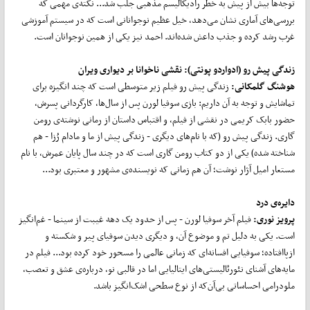
توجه‌ها بیش از پیش به خطر رادیکالیسم مذهبی جلب شد... نکته‌ی مهمی که
بررسی‌های آماری نشان می‌دهد، خیل عظیم نوجوانانی است که در سیستم آموزشی
غرب رشد کرده و جذب داعش شده‌اند. احمد نیز یکی از همین نوجوانان است.
زندگی پیش رو (ادواردو پونتی): نقشی ناخوانا بر دیواری ویران
هوشنگ گلمکانی:
زندگی پیش رو فیلم زیر متوسطی است که چند انگیزه برای
تماشایش و توجه به آن داریم: بازی سوفیا لورن پس از سال‌ها، کارگردانی پسرش،
حضور بابک کریمی در نقشی از فیلم، و اقتباس داستان از رمانی نوشته‌ی رومن
گاری. زندگی پیش رو (که با نام‌های دیگری - زندگی پیش از ما و مادام رُزا - هم
شناخته شده) یکی از دو کتاب رومن گاری است که در چند سال پایان عمرش، با نام
مستعار امیل آژار نوشت؛ آن هم زمانی که نویسنده‌ی مشهور و معتبری بود...
دایره‌ی درد
پرویز نوری:
فیلم آخر سوفیا لورن - پس از حدود یک دهه غیبت از سینما - غم‌انگیز
است. یکی به دلیل تم و موضوع آن، و دیگری دیدن سوفیای پیر و شکسته و
ازپاافتاده؛ سوفیایی افسانه‌ای که زمانی عالمی را مسحور خود کرده بود... فیلم در
مایه‌های آشنای نئورئالیستی‌های ایتالیایی اما در قالبی نو، درباره‌ی عشق و تعصب،
ملودرامی احساساتی بی‌آن‌که از نوع سطحی اشک‌انگیز باشد.