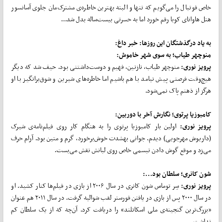
خاص فوتبال را می‌گویم که تنها و البته بهترین خاطره‌ی مشترک‌مان جلوی آسانسور
هتل هاوانای کوبا رقم خورد اما به حسرتی بیست‌ساله بدل شد...
به یاد درگذشتگان این روزها: خبر داغ:
منوچهر طیاب؛ به سوی شهر خاموش:
پرویز نوری:
منوچهر طیاب، نازنین، فهیم و دوست‌داشتنی بود. حیف شد که دیگر
هیچ‌وقت فرصتی پیش نیامد با هم باشیم اما خاطره‌های شیرین و شوق‌برانگیز با او
هرگز از ذهنم پاک نمی‌شود.
کامبوزیا پرتوی؛ نگارش آخر با دوربین:
پرویز نوری:
اولین بار کامبوزیا پرتوی را به هنگام کار روی فیلم‌نامه‌ی شیرک
(داریوش مهرجویی) دیدم. جوانی به‎شدت خوش‌برخورد، گرم و متین بود. آرام حرف
می‌زد و موقع گوش دادن تبسمی خاص روی لبانش نقش می‌بست.
شون کانری؛ سلطان بود...:
پرویز نوری:
سِر توماس شون کانری در سال ۲۰۰۶ از بازی در فیلم‌ها کنار کشید. او
در سال ۲۰۰۰ پس از بازی در یافتن فورستر لقب شوالیه گرفت. در سال ۲۰۱۱ هم عنوان
«بزرگ‌ترین گنجینه‌ی ملی اسکاتلند» را دریافت کرد. آن‌چه که از یک سلطان کم
نداشت.