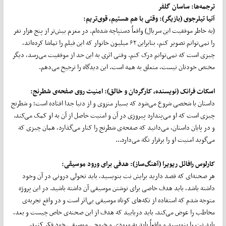
ترجمه‌ها: ساسان گلفر
آنیا تیلرجوی (بازیگر): وقتی با هم هستیم، قوی‌تریم:
(به خاطر موفقیت این سریال) واقعاً دستپاچه شده‌ام. در مغزم بیش‌تر از پنج هزار نفر
را نمی‌توانم تصویر کنم، بنابراین ۶۲ میلیون خانوار که این فیلم را تماشا کرده‌اند،
چیزی است که نمی‌توانم درک کنم. وقتی اثری به این حد از موفقیت می‌رسد، دیگر
مختص خودتان نیست، متعلق به همه است. این دیدگاه را ترجیح می‌دهم.
اسکات فرانک (نویسنده، کارگردان و خالق): امنیت روی صفحه‌ی شطرنج:
داستان با شخصی شروع می‌شود که بسیار منزوی و از دنیا جدا افتاده است؛ و شطرنج
چیزی است که او می‌پندارد پیروزی در آن و امنیت حاصل از آن به او کمک می‌کند.
و در پایان داستان، می‌دانید که صفحه‌ی شطرنج را کنار می‌گذارد، همان چیزی که
می‌گوید امنیت او را برقرار نگه می‌دارد...
کارلوس رافائل ریویرا (آهنگ‌ساز): هدفی برای ورود موسیقی:
هر صحنه‌ای که قصد دارید برایش نت بنویسید، باید تحولی درونی در آن وجود
داشته باشد، باید هدف خاصی برای نوشتن موسیقی آن داشته باشید. در این پروژه
متوجه شدم که استفاده از تکه‌های کوتاه موسیقی بی‌اثر است و در واقع تجربه‌ی
مخاطب را عوض می‌کند. باید دریابید که هدف از این صحنه‌ی خاص چیست و بعد،
باید نت را بنویسید و واقعاً باید به ورودی و خروجی موسیقی خود فکر کنید.