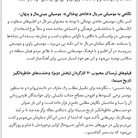
نگاهی به موسیقی سریال «خانه‌ی پوشالی»: موسیقی مینی‌مال و پنهان:
امیر بکان: موسیقی خانه‌ی پوشالی با توجه به محتوای سریال در اقلیم‌های متفاوت و
ایالت‌هایی با نشانه‌شناسی فرهنگی و اجتماعی ساخته شده و مثلاً نوع استفاده از
موسیقی در واشینگتن با دالاس یا تگزاس متفاوت است و چنان‌چه بیننده این نشانه‌ها
را بشناسد، هنگام تماشای سریال به این نکته پی می‌برد... موسیقی راوی و موسیقی
پس‌زمینه در آن اقلیم و با فرهنگ موسیقایی متناسب با علایق مردم همان منطقه در
سکانس نوشته می‌شود و این هم خود امتیاز مثبتی برای آهنگ‌ساز است.
فیلم‌های ترسناک محبوب ۴۰ کارگردان (بخش دوم): وحشت‌های خاطره‌انگیز
تاریخ سینما:
رضا حسینی: ...نگارنده برای تکمیل مطلب زک شارف در «ایندی‌وایر» و به منظور
پوشش برخی کمبودها و افزودن مصالح جذاب تکمیلی برای خوانندگان فارسی‌زبانی
آن را مبنا و ساختمان نگارش مطلبی جامع‌تر قرار داده است؛ و این بار عنوان
«وحشت‌های خاطره‌انگیز تاریخ سینما» برای دنباله‌ی مقاله برگزیده شد تا بر بُعد
نوستالژیکِ ترس‌هایی تأکید شود که ابتدا از دیدن این آثار دچارشان می‌شویم و لذت
می‌بریم ولی در مرورهای بعدی یادآور حس‌وحال اولین برخوردمان با فیلم و روزگاری
می‌شود که پشت‌سر گذاشتیم...