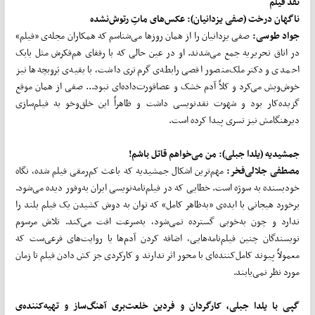
نقد فیلم
ناگهان درخت (صفی یزدانیان): عکس‌های ماتِ رتوش‌نشده
جواد طوسی:
صفی یزدانیان را از همان روزها می‌شناسم که همکاران مجله‌ی «فیلم»
در اتاق تحریریه جمع می‌شدند. او در عین حالی که با رفقای هم‌فکرش مثل بابک
احمدی و دکتر ملک‌منصور اقصی رابطه‌ی گرم‌تری داشت، با بقیه‌ی بَروبچه‌ها نیز
خوش‌وبش می‌کرد و کلاً آدم خشک و عصاقورت‌داده‌ای نبود... صفی از همان موقع
گزیده‌کار بود و شهوت نقدنویسی داشت و ظاهراً این خلق‌وخو به فیلم‌سازی
دیرهنگامش نیز تسری پیدا کرده است.
جمشیدیه (یلدا جبلی): من می‌خواهم قاتل باشم!
مصطفی جلالی‌فخر:
مهم‌ترین اشکال جمشیدیه که باعث کم‌رمقی فیلم شده، نگاه
خودبسنده به سوژه است. خطایی که در فیلم‌نامه‌نویسی ایران به‌وفور دیده می‌شود.
برخورد هیجانی با ایده‌ی «به‌ظاهر کامل» که توان به دوش کشیدن یک فیلم بلند را
ندارد و چون به‌خوبی گسترده نمی‌شود، به‌سرعت افت می‌کند. تلاش مرسوم
نویسندگان چنین فیلم‌نامه‌هایی، اضافه کردن آدم‌ها یا روایت‌های فرعی‌ست که
معمولاً پیوند کامل‌کننده‌ای با محور اثر ندارند و کارکردی جز کش دادن فیلم تا زمان
مورد نظر نمی‌یابند.
گپی با یلدا جبلی، کارگردان و فردین خلعت‌بری آهنگ‌ساز و تهیه‌کننده‌ی