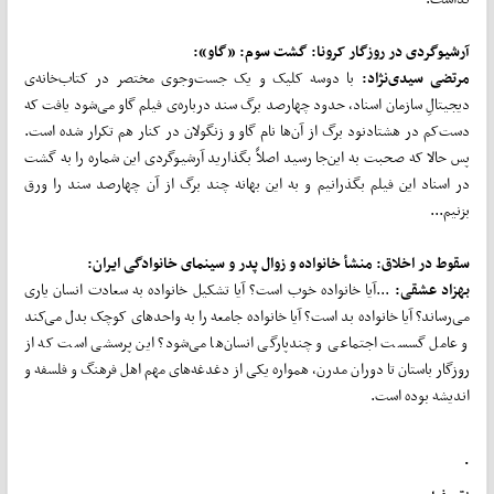
آرشیوگردی در روزگار کرونا: گشت سوم: «گاو»:
مرتضی سیدی‌نژاد:
با دوسه کلیک و یک جست‌وجوی مختصر در کتاب‌خانه‌ی
دیجیتالِ سازمان اسناد، حدود چهارصد برگ سند درباره‌ی فیلم گاو می‌شود یافت که
دست‌کم در هشتادنود برگ از آن‌ها نام گاو و زنگولان در کنار هم تکرار شده است.
پس حالا که صحبت به این‌جا رسید اصلاً بگذارید آرشیوگردی این شماره را به گشت
در اسناد این فیلم بگذرانیم و به این بهانه چند برگ از آن چهارصد سند را ورق
بزنیم...
سقوط در اخلاق: منشأ خانواده و زوال پدر و سینمای خانوادگی ایران:
بهزاد عشقی:
...آیا خانواده خوب است؟ آیا تشکیل خانواده به سعادت انسان یاری
می‌رساند؟ آیا خانواده بد است؟ آیا خانواده جامعه را به واحدهای کوچک بدل می‌کند
و عامل گسست اجتماعی و چندپارگی انسان‌ها می‌شود؟ این پرسشی است که از
روزگار باستان تا دوران مدرن، همواره یکی از دغدغه‌های مهم اهل فرهنگ و فلسفه و
اندیشه بوده است.
.