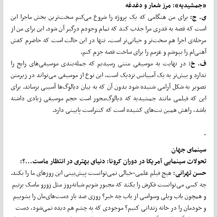
«جمشیدیه»: مرز شعار و دغدغه
ی. ج:
برای من هنگامی که یک پروژه را شروع می‌کنم سخت‌ترین بخش ماجرا این
است که قصه به قدری مرا جذب کند که تمام وجودم درگیر آن شود. این برای من از
مرحله‌ی اجرا هم سخت‌تر و حیاتی‌تر است. تنها در این حالت است که حاضرم کفش
آهنی‌ام را بپوشم و عزمم را برای ساخت قصه جزم کنم.
ف. خ:
در نهایت به موسیقی متنی رسیدیم که جمله‌بندی موسیقی‌های رایج را
ندارد و بیش‌تر به یک آمبیانس نزدیک است. این نوع از موسیقی می‌تواند در زیرمتن
تصویر به شکل آرامی شنیده شود بدون آن که به بیان دیالوگ‌ها آسیبی برساند. برای
این که فیلمی مانند جمشیدیه که دیالوگ‌محور است حجم موسیقی زیادی داشته
باشد، راهش همین نت‌های کشیده است که کنتراست پایینی دارد.
.
سینمای جهان
تحولات سینمایی آمریکا در دوران کرونا: دنیای بهتری در انتظار ماست...؟:
حسن
تهرانی:
هیچ فیلم علمی-خیالی نمی‌توانست پیش‌بینی این روزهای ما را بکند.
چه کسی می‌توانست فکرش را بکند که مجبور شویم شبانه‌روز مثل زورو ماسک بزنیم
و همچون باب ویلی وسواسی از باب چه خبر؟ روزی صد بار دست‌های‌مان را بشوییم
و خودمان را در خانه زندانی کنیم؟ موجودی که به چشم هم دیده نمی‌شود، دست