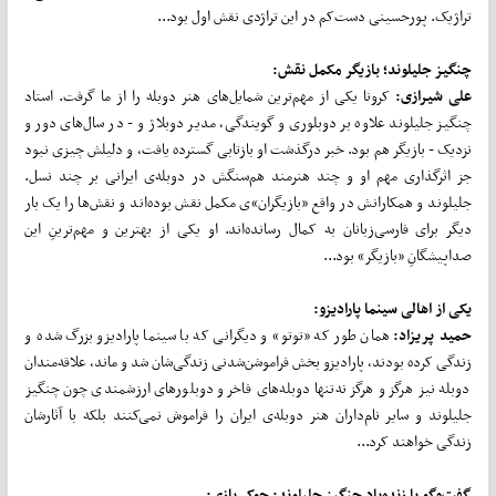
تراژیک. پورحسینی دست‌کم در این تراژدی نقش اول بود...
چنگیز جلیلوند؛ بازیگر مکمل نقش:
علی شیرازی:
کرونا یکی از مهم‌ترین شمایل‌های هنر دوبله را از ما گرفت. استاد
چنگیز جلیلوند علاوه بر دوبلوری و گویندگی، مدیر دوبلاژ و - در سال‌های دور و
نزدیک - بازیگر هم بود. خبر درگذشت او بازتابی گسترده یافت، و دلیلش چیزی نبود
جز اثرگذاری مهم او و چند هنرمند هم‌سنگش در دوبله‌ی ایرانی بر چند نسل.
جلیلوند و همکارانش در واقع «بازیگران»ی مکمل نقش بوده‌اند و نقش‌ها را یک بار
دیگر برای فارسی‌زبانان به کمال رسانده‌اند. او یکی از بهترین و مهم‌ترینِ این
صداپیشگانِ «بازیگر» بود...
یکی از اهالی سینما پارادیزو:
حمید پریزاد:
همان طور که «توتو» و دیگرانی که با سینما پارادیزو بزرگ شده و
زندگی کرده بودند، پارادیزو بخش فراموشن‌شدنی زندگی‌شان شد و ماند، علاقه‌مندان
دوبله نیز هرگز و هرگز نه‌تنها دوبله‌های فاخر و دوبلورهای ارزشمندی چون چنگیز
جلیلوند و سایر نام‌داران هنر دوبله‌ی ایران را فراموش نمی‌کنند بلکه با آثارشان
زندگی خواهند کرد...
گفت‌وگو با زنده‌یاد چنگیز جلیلوند: جوکر بازی: