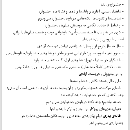
- جشنواره‌ی نقد
- شاهدان عینی: آغازها و پایان‌ها و نام‌ها و نشانه‌های جشنواره
- شباهت‌ها و تفاوت‌ها: نکته‌هایی درباره‌ی جشنواره سی‌ودوم
- از تعادل تا جاذبه: نگاهی به موسیقی فیلم‌های جشنواره
- کاری ببر به پایان، تا چند سست‌رأیی؟: بازخوانی قوت و ضعف فیلم‌های ایرانی
امسال با بررسی پایان‌بندی‌شان
- سال به سال دریغ از پارسال: به بهانه‌ی نمایش
دربست آزادی
- صبور باش مادرم، صبور: بازنمایی تصویر مادر در فیلم‌های جشنواره/ ستاره‌‌های من
- با دیگران در سینما متروپل: فیلم‌های اول، گنجینه‌های جشنواره
- هفت نکته‌ی کاملاً حاشیه‌ای/ شیشه‌ی شکسته‌ی سینمای قدیمی: به انگیزه‌ی
نمایش
متروپل
و
دربست آزادی
- جای خالی قصه: نگاهی به فیلم‌نامه‌ها
- نامه‌ای سرگشاده به شهرام مکری: راز آن وجود متحد- آن‌چه نادیدنی است آن بینی:
چند نکته‌ای که در جشنواره نادیده گرفته شد
- خسته نباشیم: چند نکته درباره‌ی جشنواره‌ی سی‌ودوم
- عنوان‌بندی‌های روزگار نو: تیتراژ و لوگو، ایده و اجرا
-
خانه‌ی پدری
فیلم برگزیده‌ی منتقدان و نویسندگان ماهنامه‌ی «فیلم» در
جشنواره‌ی سی‌ودوم فجر