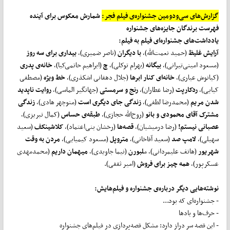
گزارش
های سی
ودومین جشنواره‌ی فیلم فجر:
شمارش معکوس برای آینده
فهرست برندگان جایزه
های جشنواره
یادداشت
های جشنواره
ای فیلم به فیلم:
آرایش غلیظ
(حمید نعمت‌الله)،
با دیگران
(ناصر ضمیری)،
بیداری برای سه روز
(مسعود امینی‌تیرانی)،
بیگانه
(بهرام توکلی)،
چ
(ابراهیم حاتمی‌کیا)،
خانه‌ی پدری
(کیانوش عیاری)،
خانه
ای کنار ابرها
(جلال دهقانی اشکذری)،
خط ویژه
(مصطفی
کیایی)،
ردکارپت
(رضا عطاران)،
رنج و سرمستی
(جهانگیر الماسی)،
روایت ناپدید
شدن مریم
(محمدرضا لطفی)،
زندگی جای دیگری است
(منوچهر هادی)،
زندگی
مشترک آقای محمودی و بانو
(روح‌الله حجازی)،
طبقه‌ی حساس
(کمال تبریزی)،
عصبانی نیستم!
(رضا درمیشیان)،
قصه
ها
(رخشان بنی‌اعتماد)،
کلاشینکف
(سعید
سهیلی)،
لامپ صد
(سعید آقاخانی)،
متروپل
(مسعود کیمیایی)،
مردن به وقت
شهریور
(هاتف علیمردانی)، م
لبورن
(نیما جاویدی)،
میهمان داریم
(محمدمهدی
عسکرپور)،
همه چیز برای فروش
(امیر ثقفی).
نوشته
هایی دیگر درباره‌ی جشنواره و فیلم
هایش:
- جشنواره‌ای که بود...
- حرف‌ها و بادها
- این قصه سر دراز دارد: مشکل قصه‌پردازی در فیلم‌های جشنواره