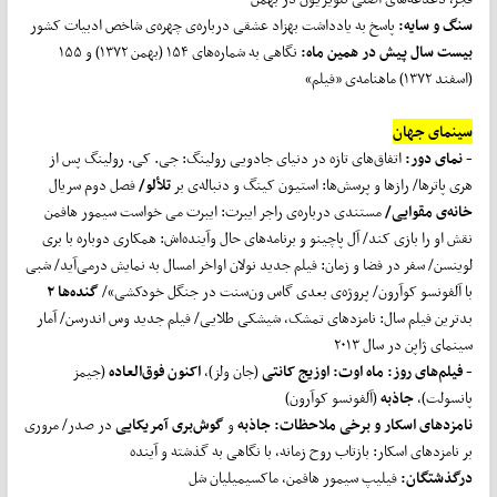
سنگ و سایه:
پاسخ به یادداشت بهزاد عشقی درباره‌ی چهره‌ی شاخص ادبیات کشور
بیست سال پیش در همین ماه
:
نگاهی به شماره‌های ۱۵۴ (بهمن ۱۳۷۲) و ۱۵۵
(اسفند ۱۳۷۲) ماهنامه‌ی «فیلم»
سینمای جهان
- نمای دور:
اتفاق‌های تازه در دنیای جادویی رولینگ: جی. کی. رولینگ پس از
هری‌ پاترها/ رازها و پرسش‌ها: استیون کینگ و دنباله‌ی بر
تلألو/
فصل دوم سریال
خانه‌ی مقوایی/
مستندی درباره‌ی راجر ایبرت: ایبرت می خواست سیمور هافمن
نقش او را بازی کند/ آل پاچینو و برنامه‌های حال وآینده‌اش: همکاری دوباره با بری
لوینسن/ سفر در فضا و زمان: فیلم جدید نولان اواخر امسال به نمایش درمی‌آید/ شبی
با آلفونسو کوآرون/ پروژه‌ی بعدی گاس ون‌سنت در جنگل خودکشی»/
گنده
ها ۲
بدترین فیلم سال: نامزدهای تمشک، شیشکی طلایی/ فیلم جدید وس اندرسن/ آمار
سینمای ژاپن در سال ۲۰۱۳
- فیلم‌های روز:
ماه اوت: اوزیج کانتی
(جان ولز)،
اکنون فوق
العاده
(جیمز
پانسولت)،
جاذبه
(آلفونسو کوآرون)
نامزدهای اسکار و برخی ملاحظات: جاذبه
و
گوش
بری آمریکایی
در صدر/ مروری
بر نامزدهای اسکار: بازتاب روح زمانه، با نگاهی به گذشته و آینده
درگذشتگان
:
فیلیپ سیمور هافمن، ماکسیمیلیان شل