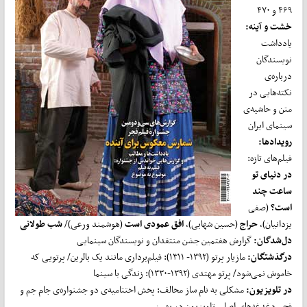
۴۶۹ و ۴۷۰
خشت و آینه:
یادداشت‌
نویسندگان
درباره‌ی
نکته‌هایی در
متن و حاشیه‌‌‌‌‌‌‌‌‌‌‌‌‌‌‌‌‌‌‌‌‌‌‌‌‌‌‌‌‌ی
سینمای ایران
رویدادها:
فیلم‌های تازه:
در دنیای تو
ساعت چند
است؟
(صفی
یزدانیان)،
حراج
(حسین شهابی)،
افق عمودی است
(هوشمند ورعی)/
شب طولانی
دل
شدگان:
گزارش هفتمین جشن منتقدان و نویسندگان سینمایی
درگذشتگان:
مازیار پرتو (۱۳۹۲- ۱۳۱۱): فیلم‌برداری مانند یک بالرین/ پرتویی که
خاموش نمی‌شود/ پرتو مهتدی (۱۳۹۲-۱۳۳۰): زندگی با سینما
در تلویزیون:
مشکلی به نام ساز مخالف: پخش اختتامیه‌ی دو جشنواره‌ی جام جم و
فجر، دغدغه‌های اصلی تلویزیون در بهمن