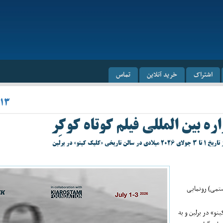
اشتراک
خرید آنلاین
تماس
/۱۳
ه بین المللی فیلم کوتاه کوکِر
و» در برلین
رستمی) رونمایی
 تاریخی «کلیک کینو» در برلین و به