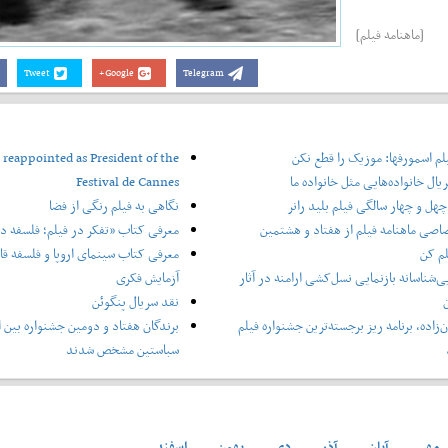
[ماهنامه فیلم]
Tweet
Google+
Telegram
لم اسمورفها: موزیک را قطع نکن
 reappointed as President of the
یال خانواده‌هایی مثل خانواده ما
Festival de Cannes
هل و چهار سالگی فیلم بلید رانر
نگاهی به فیلم رنگی از فضا
اصی ماهنامه فیلم از هفتاد و هشتمین
معرفی کتاب «تفکر در فیلم؛ فلسفه در
لم کن
معرفی کتاب سینمای اروپا و فلسفه قاره
ی‌شناسانه بازنمایی نسل‌کشی ارامنه در آثار
آزمایش فکری
ن
نقد سریال پنگوئن
‌زاده، برنامه ریز برجسته‌ترین جشنواره فیلم
برندگان هفتاد و دومین جشنواره بین ا
سباستین مشخص شدند
مهر
آبان
آذر
دی
بهمن
اسفند