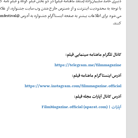
دبیری حامد سلیمان‌زاده (منقد ماهنامه فیلم) در دو بخش فیلم کوتاه و فیلم نامه کو
با توجه به محدودیت اینترنت و از دسترس خارج شدن وب سایت جشنواره، از علا
کنند.
کانال تلگرام ماهنامه سینمایی فیلم:
https://telegram.me/filmmagazine
آدرس اینستاگرام ماهنامه فیلم:
https://www.instagram.com/filmmagazine.official
آدرس کانال آپارات مجله فیلم:
آپارات | FilmMagazine.official (aparat.com)