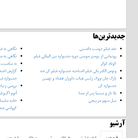
جدیدترین‌ها
نقد فیلم دوست داشتنی
نگاهی به فی
رونمایی از پوستر‌ سومین دوره جشنواره بین المللی فیلم
نگاهی به سر
کوتاه کوکِر
به مناسبت چ
ونوس الکتریکی فیلم افتتاحیه جشنواره فیلم کن شد
گزارش اختص
پارک چان-ووک رئیس هیات داوران هفتاد و نهمین
جشنواره فی
جشنواره کن
بررسی زیبای
بلا تار و سینما پس از معنا
آتوم اگیویا
میل مبهم سرپیچی
حامد سلیمان
کرواسی شد
آرشیو
فروردين
ارديبهشت
خرداد
تير
مرداد
شهريور