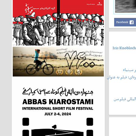
Facebook
Iris Knobloch
 سینما»
‌ای: فیلم به عنوان
لمللی فیلم سن