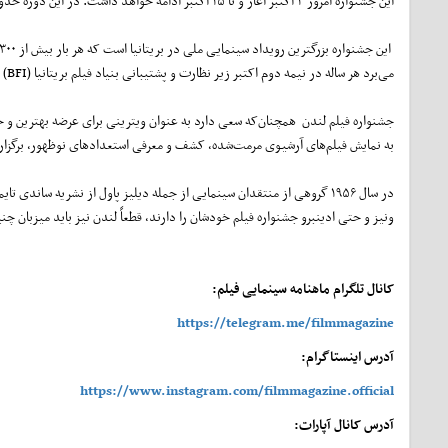
این جشنواره امروز ۴ اکتبر آغاز و تا ۱۵ اکتبر ادامه خواهد داشت. در این دوره حدود ۳۰۰ فیلم بلند و کوتاه در ده روز به نمایش در خواهند آمد.
می‌برد هر ساله در نیمه دوم اکتبر زیر نظارت و پشتیبانی بنیاد فیلم بریتانیا (BFI) برگزار می‌شود.
جشنواره فیلم لندن همچنان‌که سعی دارد به عنوان ویترینی برای عرضه بهترین و خلاق
به نمایش فیلم‌های آرشیوی مرمت‌شده، کشف و معرفی استعدادهای نوظهور، برگزار
در سال ۱۹۵۶ گروهی از منتقدان سینمایی از جمله دیلیز پاول از نشریه ساند
ونیز و حتی ادینبرو جشنواره فیلم خودشان را دارند، قطعاً لندن نیز باید میزبان چن
کانال تلگرام ماهنامه سینمایی فیلم:
https://telegram.me/filmmagazine
آدرس اینستاگرام:
https://www.instagram.com/filmmagazine.official
آدرس کانال آپارات: