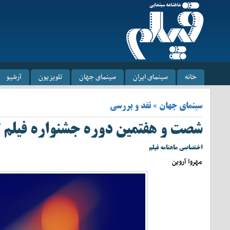
خانه
سینمای ایران
سینمای جهان
تلویزیون
آرشیو
سینمای جهان » نقد و بررسی
شصت و هفتمین دوره جشنواره فیلم ل
اختصاصی ماهنامه فیلم
مهروا آروین