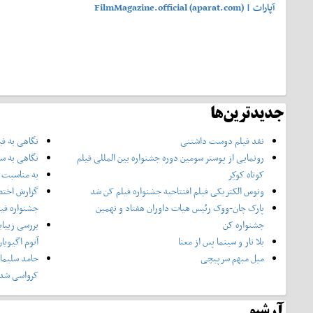
آپارات | FilmMagazine.official (aparat.com)
جدیدترین‌ها
نقد فیلم دوست داشتنی
نگاهی به فی
رونمایی از پوستر‌ سومین دوره جشنواره بین المللی فیلم
نگاهی به سر
کوتاه کوکِر
به مناسبت چ
ونوس الکتریکی فیلم افتتاحیه جشنواره فیلم کن شد
گزارش اختص
پارک چان-ووک رئیس هیات داوران هفتاد و نهمین
جشنواره فی
جشنواره کن
بررسی زیبای
بلا تار و سینما پس از معنا
آتوم اگیویا
میل مبهم سرپیچی
حامد سلیمان
کرواسی شد
آرشیو