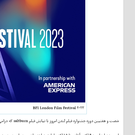
۲۰۲۳ BFI London Film Festival
شصت و هفتمین دوره جشنواره فیلم لندن امروز با نمایش فیلم saltburn که درامی دلهره‌آور و روانشناختی است به کارگردانی "امرالد فنل" آغاز به کار کرد.