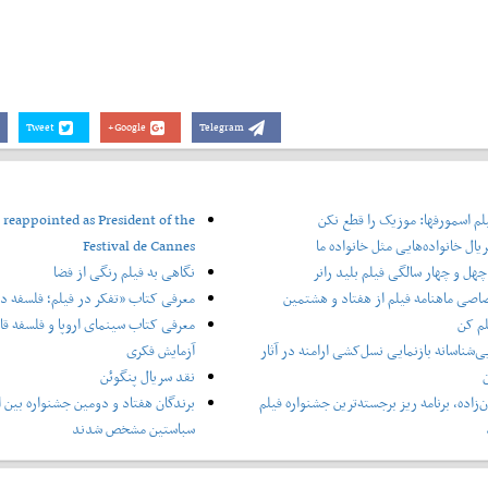
Tweet
Google+
Telegram
لم اسمورفها: موزیک را قطع نکن
 reappointed as President of the
یال خانواده‌هایی مثل خانواده ما
Festival de Cannes
هل و چهار سالگی فیلم بلید رانر
نگاهی به فیلم رنگی از فضا
اصی ماهنامه فیلم از هفتاد و هشتمین
معرفی کتاب «تفکر در فیلم؛ فلسفه در
لم کن
معرفی کتاب سینمای اروپا و فلسفه قاره
ی‌شناسانه بازنمایی نسل‌کشی ارامنه در آثار
آزمایش فکری
ن
نقد سریال پنگوئن
‌زاده، برنامه ریز برجسته‌ترین جشنواره فیلم
برندگان هفتاد و دومین جشنواره بین ا
سباستین مشخص شدند