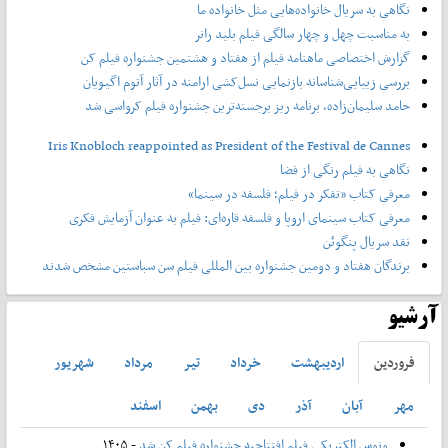
نگاهی به سریال خانواده‌هایی مثل خانواده ما
به مناسبت چهل و چهار سالگی فیلم بلید رانر
گزارش اختصاصی ماهنامه فیلم از هفتاد و هشتمین جشنواره فیلم کن
بررسی زیبایی‌شناسانه بازنمایی نسل‌کشی ارامنه در آثار آتوم اگیویان
حامد سلیمان‌زاده، برنامه ریز برجسته‌ترین جشنواره فیلم کرواسی شد
Iris Knobloch reappointed as President of the Festival de Cannes
نگاهی به فیلم رنگی از فضا
معرفی کتاب «تفکر در فیلم؛ فلسفه در سینما»
معرفی کتاب سینمای اروپا و فلسفه قاره‌ای: فیلم به عنوان آزمایش فکری
نقد سریال پنگوئن
برندگان هفتاد و دومین جشنواره بین المللی فیلم سن سباستین مشخص شدند
آرشیو
فروردين
ارديبهشت
خرداد
تير
مرداد
شهريور
مهر
آبان
آذر
دی
بهمن
اسفند
ونوس الکتریکی فیلم افتتاحیه جشنواره فیلم کن شد
- ۱۴۰۵