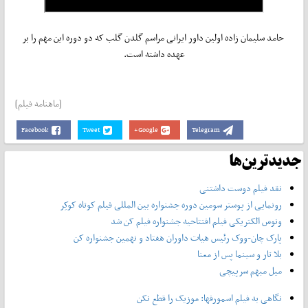
حامد سلیمان زاده اولین داور ایرانی مراسم گلدن گلب که دو دوره این مهم را بر
عهده داشته است.
[ماهنامه فیلم]
Facebook
Tweet
Google+
Telegram
جدیدترین‌ها
نقد فیلم دوست داشتنی
رونمایی از پوستر‌ سومین دوره جشنواره بین المللی فیلم کوتاه کوکِر
ونوس الکتریکی فیلم افتتاحیه جشنواره فیلم کن شد
پارک چان-ووک رئیس هیات داوران هفتاد و نهمین جشنواره کن
بلا تار و سینما پس از معنا
میل مبهم سرپیچی
نگاهی به فیلم اسمورفها: موزیک را قطع نکن