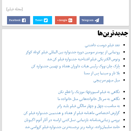
[مجله فیلم]
Facebook
Tweet
Google+
Telegram
جدیدترین‌ها
نقد فیلم دوست داشتنی
رونمایی از پوستر‌ سومین دوره جشنواره بین المللی فیلم کوتاه کوکِر
ونوس الکتریکی فیلم افتتاحیه جشنواره فیلم کن شد
پارک چان-ووک رئیس هیات داوران هفتاد و نهمین جشنواره کن
بلا تار و سینما پس از معنا
میل مبهم سرپیچی
نگاهی به فیلم اسمورفها: موزیک را قطع نکن
نگاهی به سریال خانواده‌هایی مثل خانواده ما
به مناسبت چهل و چهار سالگی فیلم بلید رانر
گزارش اختصاصی ماهنامه فیلم از هفتاد و هشتمین جشنواره فیلم کن
بررسی زیبایی‌شناسانه بازنمایی نسل‌کشی ارامنه در آثار آتوم اگیویان
حامد سلیمان‌زاده، برنامه ریز برجسته‌ترین جشنواره فیلم کرواسی شد