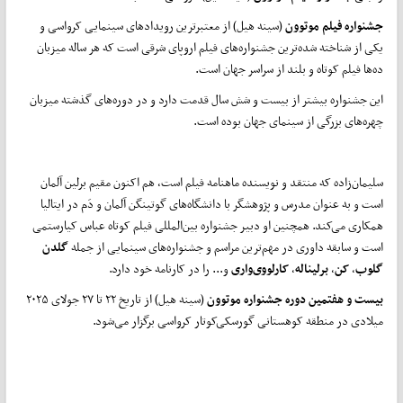
جشنواره فیلم موتوون
(سینه هیل) از معتبرترین رویدادهای سینمایی کرواسی و
یکی از شناخته شده‌ترین جشنواره‌های فیلم اروپای شرقی است که هر ساله میزبان
ده‌ها فیلم کوتاه و بلند از سراسر جهان است.
این جشنواره بیشتر از بیست و شش سال قدمت دارد و در دوره‌های گذشته میزبان
چهره‌های بزرگی از سینمای جهان بوده است.
سلیمان‌زاده که منتقد و نویسنده ماهنامه فیلم است، هم اکنون مقیم برلین آلمان
است و به عنوان مدرس و پژوهشگر با دانشگاه‌های گوتینگن آلمان و دَم در ایتالیا
همکاری می‌کند. همچنین او دبیر جشنواره بین‌المللی فیلم کوتاه عباس کیارستمی
است و سابقه داوری در مهم‌ترین مراسم و جشنواره‌های سینمایی از جمله
گلدن
گلوب
،
کن
،
برلیناله
،
کارلووی‌واری
و... را در‌ کارنامه خود دارد.
بیست و هفتمین دوره جشنواره موتوون
(سینه هیل) از تاریخ ۲۲ تا ۲۷ جولای ۲۰۲۵
میلادی در منطقه کوهستانی گورسکی‌کوتار کرواسی برگزار می‌شود.