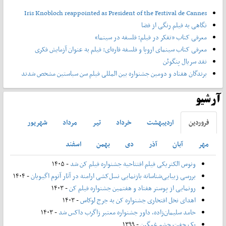
Iris Knobloch reappointed as President of the Festival de Cannes
نگاهی به فیلم رنگی از فضا
معرفی کتاب «تفکر در فیلم؛ فلسفه در سینما»
معرفی کتاب سینمای اروپا و فلسفه قاره‌ای: فیلم به عنوان آزمایش فکری
نقد سریال پنگوئن
برندگان هفتاد و دومین جشنواره بین المللی فیلم سن سباستین مشخص شدند
آرشیو
فروردين
ارديبهشت
خرداد
تير
مرداد
شهريور
مهر
آبان
آذر
دی
بهمن
اسفند
ونوس الکتریکی فیلم افتتاحیه جشنواره فیلم کن شد
- ۱۴۰۵
بررسی زیبایی‌شناسانه بازنمایی نسل‌کشی ارامنه در آثار آتوم اگیویان
- ۱۴۰۴
رونمایی از پوستر هفتاد و هفتمین جشنواره فیلم کن
- ۱۴۰۳
اهدای نخل افتخاری جشنواره کن به جرج لوکاس
- ۱۴۰۳
حامد سلیمان‌زاده، داور جشنواره معتبر زاگرب داکس شد
- ۱۴۰۳
یک جفت چشم غمگین
- ۱۳۹۹