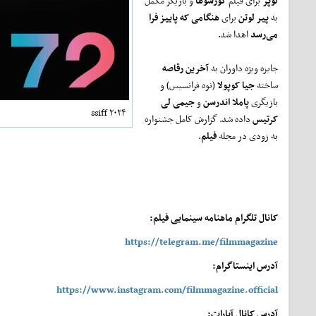
لوپز
برای فیلم
کورسوها
‌و بازیگر مکمل
به
پیر لوتن
برای
هنگامی که پاییز فرا
می‌رسد
اهدا شد.
جایزه ویژه داوران به
آخرین رقاصه
ساخته
جیا کوپولا
(نوه فرانسیس) و
بازیگری
پاملا اندرسن
و
جیمی لی
ssiff ۲۰۲۴
کرتیس
داده شد. گزارش کامل جشنواره
به زودی در مجله
فیلم
.
کانال تلگرام ماهنامه سینمایی فیلم:
https://telegram.me/filmmagazine
آدرس اینستاگرام:
https://www.instagram.com/filmmagazine.official
آدرس کانال آپارات: