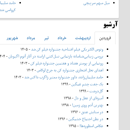
میل مبهم سرپیچی
حامد سلیمان
کرواسی شد
آرشیو
فروردين
ارديبهشت
خرداد
تير
مرداد
شهريور
ونوس الکتریکی فیلم افتتاحیه جشنواره فیلم کن شد
- ۱۴۰۵
بررسی زیبایی‌شناسانه بازنمایی نسل‌کشی ارامنه در آثار آتوم اگیویان
- ۱۴۰۴
رونمایی از پوستر هفتاد و هفتمین جشنواره فیلم کن
- ۱۴۰۳
اهدای نخل افتخاری جشنواره کن به جرج لوکاس
- ۱۴۰۳
حامد سلیمان‌زاده، داور جشنواره معتبر زاگرب داکس شد
- ۱۴۰۳
یک جفت چشم غمگین
- ۱۳۹۹
گل‌درشت
- ۱۳۹۹
آمیزه‌ای از عقل و دل
- ۱۳۹۸
بهترین آدم روی زمین!
- ۱۳۹۸
در ستایش عشق
- ۱۳۹۶
در بطن اجتماع خشمگین
- ۱۳۹۶
عکاس اسطوره‌ها!
- ۱۳۹۵