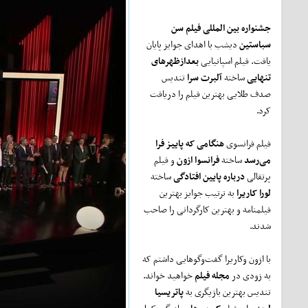
جشنواره بین المللی فیلم سن
سباستین
دیشب با اهدای جوایز پایان
یافت. فیلم اسپانیایی
بعدازظهرهای
تنهایی
ساخته
آلبرت سرا
تندیس
صدف طلایی بهترین فیلم را دریافت
کرد.
فیلم فرانسوی
هنگامی که پاییز فرا
می‌رسد
ساخته
فرانسوا ازون
و فیلم
پرتقالی
درباره پایین افتادگی
ساخته
لورا کاریرا
به ترتیب جوایز بهترین
فیلمنامه و بهترین کارگردانی را صاحب
شدند.
با ازون و‌کاریرا گفت‌وگوهایی داشتم که
به زودی در
مجله فیلم
خواهید خواند.
تندیس بهترین بازیگری به
پاتریسیا