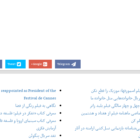
Tweet
Google+
Telegram
لم اسمورفها: موزیک را قطع نکن
 reappointed as President of the
یال خانواده‌هایی مثل خانواده ما
Festival de Cannes
هل و چهار سالگی فیلم بلید رانر
نگاهی به فیلم رنگی از فضا
اصی ماهنامه فیلم از هفتاد و هشتمین
معرفی کتاب «تفکر در فیلم؛ فلسفه در
لم کن
معرفی کتاب سینمای اروپا و فلسفه قاره
ی‌شناسانه بازنمایی نسل‌کشی ارامنه در آثار
آزمایش فکری
ن
نقد سریال پنگوئن