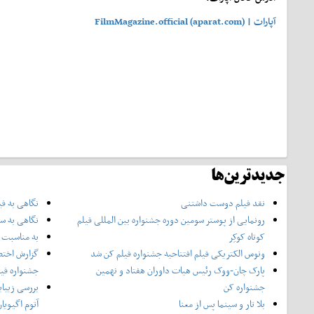
آپارات | FilmMagazine.official (aparat.com)
جدیدترین‌ها
نقد فیلم دوست داشتنی
نگاهی به فی
رونمایی از پوستر‌ سومین دوره جشنواره بین المللی فیلم
نگاهی به سر
کوتاه کوکِر
به مناسبت چ
ونوس الکتریکی فیلم افتتاحیه جشنواره فیلم کن شد
گزارش اختص
پارک چان-ووک رئیس هیات داوران هفتاد و نهمین
جشنواره فی
جشنواره کن
بررسی زیبای
بلا تار و سینما پس از معنا
آتوم اگیویا