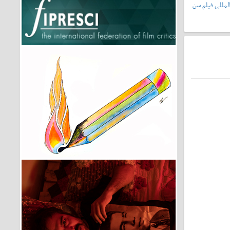
لمللی فیلم سن