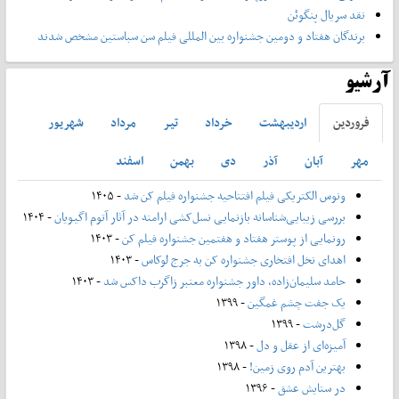
نقد سریال پنگوئن
برندگان هفتاد و دومین جشنواره بین المللی فیلم سن سباستین مشخص شدند
آرشیو
فروردين
ارديبهشت
خرداد
تير
مرداد
شهريور
مهر
آبان
آذر
دی
بهمن
اسفند
ونوس الکتریکی فیلم افتتاحیه جشنواره فیلم کن شد
- ۱۴۰۵
بررسی زیبایی‌شناسانه بازنمایی نسل‌کشی ارامنه در آثار آتوم اگیویان
- ۱۴۰۴
رونمایی از پوستر هفتاد و هفتمین جشنواره فیلم کن
- ۱۴۰۳
اهدای نخل افتخاری جشنواره کن به جرج لوکاس
- ۱۴۰۳
حامد سلیمان‌زاده، داور جشنواره معتبر زاگرب داکس شد
- ۱۴۰۳
یک جفت چشم غمگین
- ۱۳۹۹
گل‌درشت
- ۱۳۹۹
آمیزه‌ای از عقل و دل
- ۱۳۹۸
بهترین آدم روی زمین!
- ۱۳۹۸
در ستایش عشق
- ۱۳۹۶