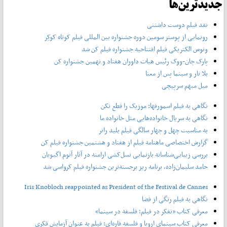
جدیدترین‌ها
نقد فیلم دوست داشتنی
رونمایی از پوستر‌ سومین دوره جشنواره بین المللی فیلم کوتاه کوکِر
ونوس الکتریکی فیلم افتتاحیه جشنواره فیلم کن شد
پارک چان-ووک رئیس هیات داوران هفتاد و نهمین جشنواره کن
بلا تار و سینما پس از معنا
میل مبهم سرپیچی
نگاهی به فیلم اسمورفها: موزیک را قطع نکن
نگاهی به سریال خانواده‌هایی مثل خانواده ما
به مناسبت چهل و چهار سالگی فیلم بلید رانر
گزارش اختصاصی ماهنامه فیلم از هفتاد و هشتمین جشنواره فیلم کن
بررسی زیبایی‌شناسانه بازنمایی نسل‌کشی ارامنه در آثار آتوم اگیویان
حامد سلیمان‌زاده، برنامه ریز برجسته‌ترین جشنواره فیلم کرواسی شد
Iris Knobloch reappointed as President of the Festival de Cannes
نگاهی به فیلم رنگی از فضا
معرفی کتاب «تفکر در فیلم؛ فلسفه در سینما»
معرفی کتاب سینمای اروپا و فلسفه قاره‌ای: فیلم به عنوان آزمایش فکری