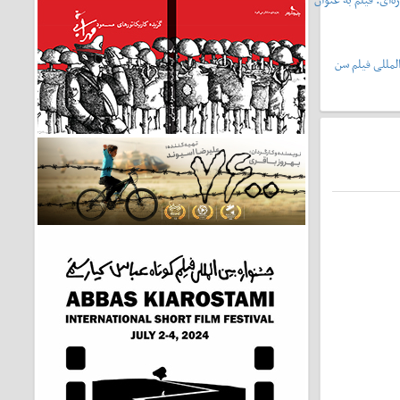
لمللی فیلم سن