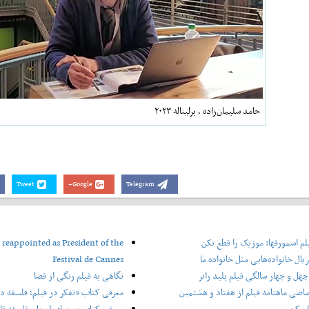
حامد سلیمان‌زاده ، برلیناله ۲۰۲۳
Tweet
Google+
Telegram
لم اسمورفها: موزیک را قطع نکن
 reappointed as President of the
یال خانواده‌هایی مثل خانواده ما
Festival de Cannes
هل و چهار سالگی فیلم بلید رانر
نگاهی به فیلم رنگی از فضا
اصی ماهنامه فیلم از هفتاد و هشتمین
معرفی کتاب «تفکر در فیلم؛ فلسفه در
لم کن
معرفی کتاب سینمای اروپا و فلسفه قاره