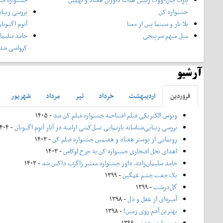
جشنواره کن
بررسی زیبای
بلا تار و سینما پس از معنا
آتوم اگیویا
میل مبهم سرپیچی
حامد سلیمان
کرواسی شد
آرشیو
فروردين
ارديبهشت
خرداد
تير
مرداد
شهريور
ونوس الکتریکی فیلم افتتاحیه جشنواره فیلم کن شد
- ۱۴۰۵
بررسی زیبایی‌شناسانه بازنمایی نسل‌کشی ارامنه در آثار آتوم اگیویان
- ۱۴۰۴
رونمایی از پوستر هفتاد و هفتمین جشنواره فیلم کن
- ۱۴۰۳
اهدای نخل افتخاری جشنواره کن به جرج لوکاس
- ۱۴۰۳
حامد سلیمان‌زاده، داور جشنواره معتبر زاگرب داکس شد
- ۱۴۰۳
یک جفت چشم غمگین
- ۱۳۹۹
گل‌درشت
- ۱۳۹۹
آمیزه‌ای از عقل و دل
- ۱۳۹۸
بهترین آدم روی زمین!
- ۱۳۹۸
در ستایش عشق
- ۱۳۹۶