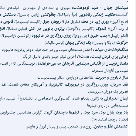
.
سیـنمـای جهان -
سبد
نودوهشت:
مروری بر تعدادی از مهم‌ترین فیلم‌های سال
گذشت:
حکایت زندگی زناشویی
(نوآ بامباک)/
چاقوکشی
(رایان جانسن)/
دستکش طل
(فاتح آکین)/
روزی زیبا در محله
(ماریل هلر)/
ریچارد جول
(کلینت ایستوود)/
فانوس در
(رابرت اگرز)/
لندوک
(کانتِمیر بالاگوف)/
پرتره‌ی بانویی در آتش
(سِلین سیاما)/
اتاق
(آدام رابیتل)/
بمب خبری
(جی روچ)/
روزی روزگاری در هالیوود
(کوئنتین تارانتینو)/
ج
خرگوشه
(تایکا وایتیتی)/
یک زندگی پنهان
(ترنس مالیک)
سنگ
نوشته
های سینما:
احضار سنت‌های سینمایی در چند فیلم دوهزارونوزده هالیوود
زمانی برای مُردن نیست، هست؟:
آخرین فیلم جیمز باندی دانیل کریگ
داستان
نویسان از اقتباس سینمایی آثارشان چه می
خواهند؟:
نویسندگانی که از اقتبا
سینمایی آثارشان متنفرند
سال ناباوری و حیرت:
ملاحظاتی درباره‌ی اسکار بیست‌بیست
نقد سریال: روزی روزگاری در نیویورک، کالیفرنیا، و آمریکای دهه‌ی شصت: مَد 
تصویر یک دوران سپری‌شده
ایمان ابدی
ازلی به ژانری بدنام شده:
گفت‌و‌گوی اختصاصی با الکساندرا اُ. فلیپ، ساز
مستندهایی درباره‌ی فیلم‌ها
باد بود، باران بود، سرد بود، و فیلم
ها نه
چندان گرم!:
گزارش هفتادمین جشنواره‌ی 
(یکم تا یازدهم اسفند ۹۸)
کشمکش عقل و جنون:
زوج‌های کمدین: پیش و پس از لورل و هاردی