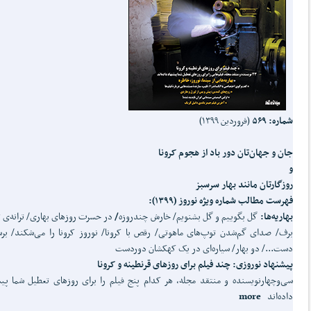
شماره: ۵۶۹
(فروردین ۱۳۹۹)
جان و جهان‌تان دور باد از هجوم کرونا
و
روزگارتان مانند بهار سرسبز
فهرست مطالب شماره ویژه نوروز (۱۳۹۹):
بهاریه‌ها:
گل بگوییم و گل بشنویم/ خارش چندروزه
/
در حسرت روزهای بهاری/ ترانه‌ی 
برف/ صدای گم‌شدن توپ‌های ماهوتی/ رقص با کرونا/ نوروز کرونا را می‌شکند/ برس
دست.../ دو بهار/ سیاره‌ای در یک کهکشان دوردست
پیشنهاد نوروزی:
چند فیلم برای روزهای قرنطینه و کرونا
سی‌وچهارنویسنده و منتقد مجله، هر کدام پنج فیلم‌ را برای روزهای تعطیل شما پی
داده‌اند
more