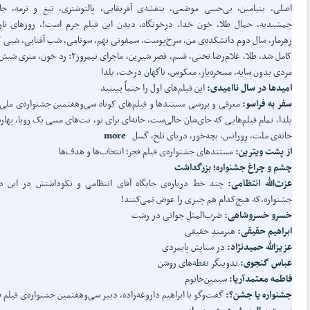
اصلی، بنیامین، بی‌حسی موضعی، بنفشه‌ی آفریقایی، پالتوشتری، تیغ و ترمه، جان‌
جمشیدیه، حمال طلا، خون خدا، درخونگاه، دیدن این فیلم جرم است!، روزهای نار
زهرمار، سال دوم دانشکده‌ی من، سرخ‌پوست، سمفونی نهم، سونامی، شب آفتابی، شبی ک
کامل شد، طلا، غلام‌رضا تختی، قسم، قصر شیرین، ماجرای نیمروز۲: رد خو
مردی بدون سایه، مسخره‌باز، معکوس، ناگهان درخت، یلدا
امیدها در سال ناامیدی:
این فیلم‌های اول را حتماً ببینید
سفر به فراسو:
معرفی و بررسی مستندها و فیلم‌های کوتاه سی‌وهفتمین جشنواره‌ی ملی
یلدا، تمام فیلم‌هایی که جای‌شان خالی‌ست، خانه‌ای برای تو، نت‌های مسی یک رویا، بهار
خانه‌ی ملت، رِوِرانس، بچه‌خور، دریای تلخ، گسل
more
از پشت ویترین:
مستندهای جشنواره‌ی فیلم فجر؛ انتخاب‌ها و هدف‌ها
چشم و چراغ جشنواره؛ بزرگداشت
عزت
الله انتظامی:
چند خط درباره‌ی جایگاه آقای انتظامی و نکوداشتش در این دو
جشنواره،که هیچ‌کدام هم چیزی را عوض نمی‌کنند!
خسرو خسروشاهی:
ضرب‌المثلِ جوانی در رشت
ابراهیم حقیقی:
هنرمندِ حقیقی
عزیزالله حمیدنژاد:
در ستایش پایمردی
عباس گنجوی:
تدوینگر نقطه‌های روشن
فاطمه معتمدآریا:
سیمین‌خانوم
جشنواره یا جشن؟:
گفت‌وگو با ابراهیم داروغه‌زاده، دبیر سی‌وهفتمین جشنواره‌ی فیلم 