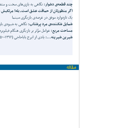
چند
قطعه‌ی
دشوار:
نگاهی به بازی‌های سخت و متفا
اگر
منظورتان
از
حماقت
عشق
است،
بله
!
مرتکبش
ش
یک تازه‌وارد موفق در عرصه‌ی بازیگری سینما
شمایل
شکننده‌ی
مرد
پرشتاب:
نگاهی به شیوه‌ی باز
مساحت
مربع:
عوامل مؤثر بر بازیگری هنگام فیل
شیرین
شیرینه
...
:
یادی از ایرج باباحاجی (۱۳۹۶‌-‌۱۳۵۰)