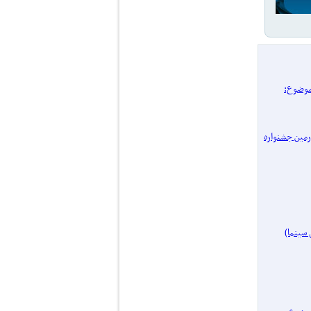
/ پرونده یک موضوع:
 چهل‌ و‌ چهارمین جشنواره