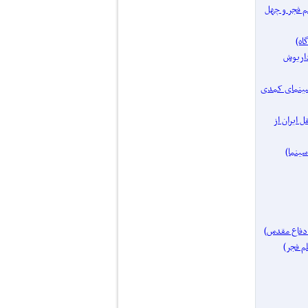
فیلم فجر و چهل
مساز: داریوش
یک موضوع: سینمای کمدی
ای مستقل ایران از