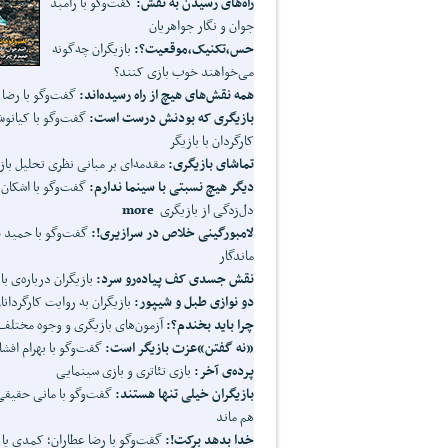
راه
های رسیدن به نقش:
گفت‌وگو با رامبد
جوان و نگار جواهریان
حس،
تکنیک،
موقعیت؟:
بازیگران چه‌گونه
می‌خواهند خوب بازی کنند؟
همه
‌
نقش
های
هیچ
از
راه
رسیده
اند:
گفت‌وگو با رضا 
بازیگری
که
بودنش
درست
است:
گفت‌وگو با کیانوش
کارگردان با بازیگر
تماشای
بازیگری:
مقدمه‌ای بر مبانی نظری تحلیل باز
دیگر
هیچ
نسبتی
با
سینما
ندارم:
گفت‌وگو با اشکان
دل‌زدگی از بازیگری
more
لامبورگینی
خلاص
در
سرازیری
!
:
گفت‌وگو با حمید 
ماندگار
نقش
جسدی
کف
پیاده
رو
سرد:
بازیگران درباره‌ی ب
دو نوازی
طبل
و
شیپور:
بازیگران به روایت کارگردانا
چرا
باید
بخندم؟:
آزمون‌های بازیگری و وجوه مختلف
«نه
گفتن»
عزت
بازیگر
است:
گفت‌وگو با بهرام افش
پرده‌ی
آخر:
بازی تئاتری و بازی سینمایی
بازیگران
خیلی
تنها
هستند:
گفت‌وگو با مانی حقیقی؛
هم ماند
خدا
بدهد
برکت
!
:
گفت‌وگو با رضا عطاران؛ کمدی یا