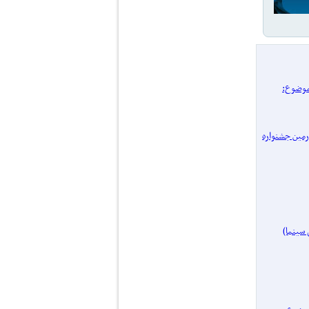
/ پرونده یک موضوع:
 چهل‌ و‌ چهارمین جشنواره