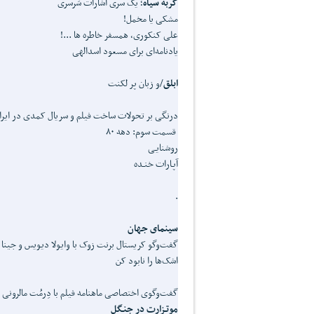
گربه سیاه
؛ یک سری اشارات سَرسری
مشکی یا مخمل!
علی کنکوری، همسفر خاطره ها ...!
یادنامه‌ای برای مسعود اسدالهی
ابلق
/و زبان پر لکنت
درنگی بر تحولات ساخت فیلم و سریال کمدی در ایرا
قسمت سوم: دهه ۸۰
روشنایـی
آپـارات خنـده
.
سینمای جهان
گفت‌وگو کریستال برنت زوک با وایولا دیویس و جینا 
اشک‌ها را نابود کن
گفت‌وگوی اختصاصی ماهنامه فیلم با دِرمُت مالرونی
موتـزارت در جنـگل