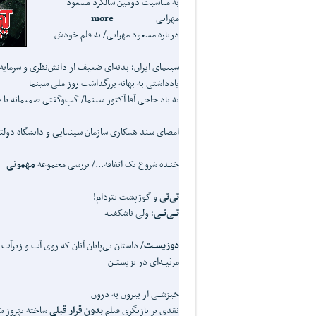
به مناسبت دومین سالگرد مسعود
مهرابی
more
درباره مسعود مهرابی/ به قلم خودش
سینمای ایران؛ بدنه‌ای ضعیف از دانش‌نظری و سرمایه
یادداشتی به بهانه بزرگداشت روز ملی سینما
به یاد حاجی آقا آکتور سینما/ گپ‌وگفتی صمیمانه با 
امضای سند همکاری سازمان سینمایی و دانشگاه دول
خنـده شروع یک اتفاقه.../ بررسی مجموعه
مهمونی
تی‌تی
و گوژپشت نتردام!
تــی‌تــی
؛ ولی ناشکفتـه
دوزیســت
/ داستان بی‌پایان آنان که روی آب و زیرآب
مرثیــه‌ای در نزیستــن
خیزشــی از بیرون به درون
نقدی بر بازیگری فیلم
بدون قرار قبلی
ساخته بهروز ش