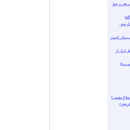
فیلم فجر و چهل
مساز: داریوش
یک موضوع: سینمای کمدی
ای مستقل ایران از