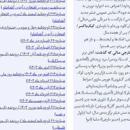
شماره:۶۲۳ (ویژه‌نامه نوروز ۱۴۰۴ / 
ازد/ اعتراض تند ادوارد نورتن به
سینمانفت - سردبیر افتخاری: آیدین آغداشلو )
ته شود؟/ نمایش عمومی فیلم جدید
شماره:۶۲۲ (ویژه‌نامه اسفند ماه / سردبیر افتخ
رنتی/ بازگشت با سریالی علمی‌خیالی/
آغداشلو)
کلود ون‌دام با بازسازی
کیک
باکسر
/
شماره:۶۲۱ (ویژه‌نامه چهل‌ و‌ سومین جشنواره
/ پس از هجده سال
افتخاری: آیدین آغداشلو)
ش: اشک‌ها و لبخندها... و باز هم
شماره:۶۲۰ (شماره دی ماه ۱۴۰۳)
غر می‌زنم، پس هستم!
شماره:۶۱۹ (شماره آذر ۱۴۰۳)
ارجی سالی که گذشت:
آقای ترنر
شماره:۶۱۸ (ویژه نامه آبان ۱۴۰۳ / پرو
 کنت)/ بردمن/ مرد پرنده‌ای (آلخاندرو
سینماکتاب)
م‌های درشت (تیم برتن)/ خواب زمستانی
شماره:۶۱۷ (مهر ماه ۱۴۰۳)
دو روز، یک شب (ژان‌پیر داردن، لوک
شماره:۶۱۶ (شهریور ماه ۱۴۰۳ ویژه‌نامه روز ملی سینما)
ن گیلروی)/ فورس ماژور/ شرایط
شماره:۶۱۵ (مرداد ماه ۱۴۰۳)
 کریس ویلیامز)/ میان‌ستاره‌ای
شماره:۶۱۴ (تیر ماه ۱۴۰۳)
لر)/ لویاتان (آندری زویاگینتسف)/ هتل
شماره:۶۱۳ (خرداد ماه ۱۴۰۳)
کریستوفر میلر)/ تئوری همه چیز (جیمز
شماره:۶۱۲ (اردیبهشت ماه ۱۴۰۳)
ن (جیمز گان)/ ویپلش/ تازیانه (دیمین
شماره:۶۱۱ (ویژه نامه نوروز ۰۳
 شش فیلم برگزیده‌ی سال: ایدا (پاول
و نفت)
ه‌چیز (جیمز مارش)/ سلما (ایوا
شماره:۶۱۰ (ویژه نامه اسفند ماه / پرونده 
فلسطین)