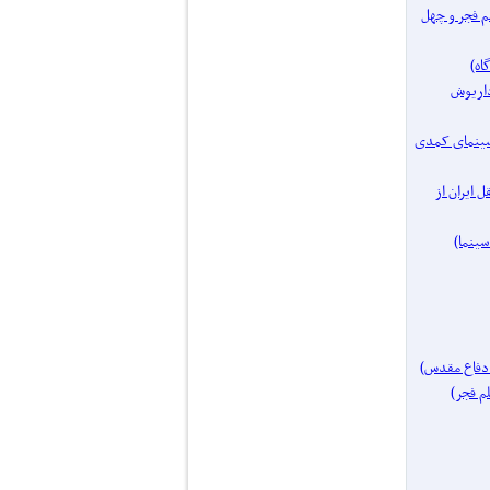
فیلم فجر و چهل
مساز: داریوش
یک موضوع: سینمای کمدی
ای مستقل ایران از