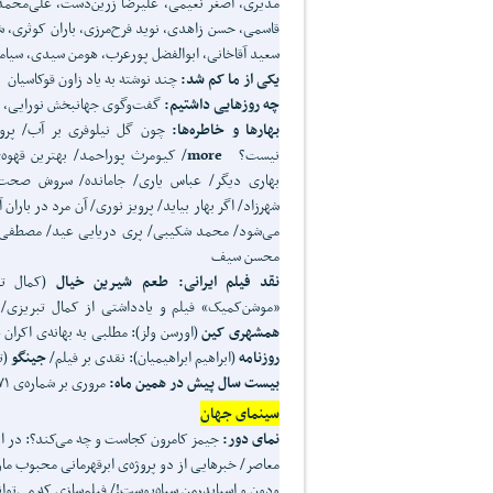
مدیری، اصغر نعیمی، علیرضا زرین‌دست، علی‌محمد
قاسمی، حسن زاهدی، نوید فرح‌مرزی، باران کوثری، ش
سعید آقاخانی، ابوالفضل پورعرب، هومن سیدی، سیا
یکی از ما کم شد:
چند نوشته به یاد زاون قوکاسیان
چه روزهایی داشتیم:
گفت‌وگوی جهانبخش نورایی، پ
بهارها و خاطره
ها:
چون گل نیلوفری بر آب/ پرو
نیست؟
more
/ کیومرث پوراحمد/ بهترین قهوه‌ی
بهاری دیگر/ عباس یاری/ جامانده/ سروش صحت/ 
شهرزاد/ اگر بهار بیاید/ پرویز نوری/ آن مرد در بار
می‌شود/ محمد شکیبی/ پری دریایی عید/ مصطفی جلا
محسن سیف
نقد فیلم
ایرانی:
طعم شیرین خیال
(کمال ت
«موشن‌کمیک» فیلم و یادداشتی از کمال تبریزی/
همشهری کین
(اورسن ولز): مطلبی به بهانه‌ی اکران
روزنامه
(ابراهیم ابراهیمیان): نقدی بر فیلم/
جینگو
(ت
بیست سال پیش در همین ماه:
مروری بر شماره‌ی ۱۷۱ ماهنامه‌ی «فیلم»، فروردین ۱۳۷۴
سینمای جهان
نمای
دور:
جیمز کامرون کجاست و چه می‌کند؟: در ا
معاصر/ خبرهایی از دو پروژه‌ی ابرقهرمانی محبوب مار
ودون و اسپایدرمن سیاه‌پوست!/ فیلم‌سازی که می‌تواند