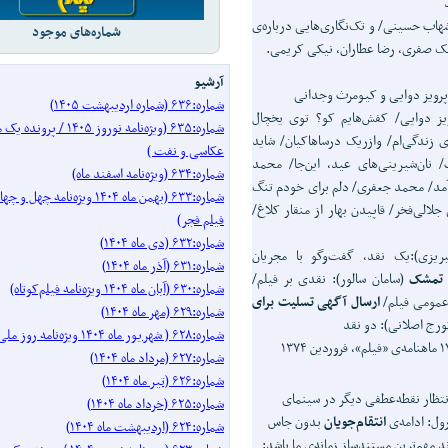
هاب حسینی/ و تک‌نگاری‌هایی درباره‌ی
شماره‌های موجود
مک صفری، رضا عطاران، نیکی کریمی.
آرشیو
رویز دوایی و کیومرث وجدانی
شماره:۶۳۶ (شماره اردیبهشت ۱۴۰۵)
یز دوایی/ کفش‌هایم کو؟ توی یخچال
شماره:۶۳۵ (ویژه‌نامه نوروز ۱۴۰۵ 
 زندگی‌ام/ وازریک درساهاکیان/ شاید
عکاسی و نفت )
نان‌شیرینی‌های عید، این‌جا/ محمد
شماره:۶۳۴ (ویژه‌نامه اسفند ماه)
ان آمد/ محمد جعفری/ دلم برای خودم تنگ
شماره:۶۳۳ (بهمن ماه ۱۴۰۴ ویژه‌نامه
لی‌فخر/ قاپیدن بهار از منقار کلاغ/
فیلم فجر)
شماره:۶۳۲ (دی ماه ۱۴۰۴)
بریزی):یک نقد، گفت‌وگو با مجریان
شماره:۶۳۱ (آذر ماه ۱۴۰۴)
تمشک
(سامان سالور): نقدی بر فیلم/
شماره:۶۳۰ (آبان ماه ۱۴۰۴ ویژه‌نامه فیلم‌کوتاه)
 عمومی فیلم/
ارسال آگهی تسلیت برای
شماره:۶۲۹ (مهر ماه ۱۴۰۴)
ورج اصلانی): دو نقد
شماره:۶۲۸ ( شهریور ماه ۱۴۰۴ ویژه‌نامه روز ملی سینما)
شماره:۶۲۷ (مرداد ماه ۱۴۰۴)
شماره:۶۲۶ (تیر ماه ۱۴۰۴)
نتظار نقطه‌عطفی دیگر در سینمای
شماره:۶۲۵ (خرداد ماه ۱۴۰۴)
ول: ادامه‌ی
انتقام
جویان
بدون جاس
شماره:۶۲۴ (اردیبهشت ماه ۱۴۰۴)
 مهم‌ترین مستندساز زمانه‌ی ما باشد: