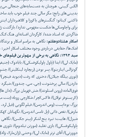
الکس گیبنی، هم‌چنان به دست‌مایه‌های جنجالی می‌پرد
بدبینی‌های رایج: مگر سالی چند فیلم خوب باید ساخ
تاکشی کیتانو: گنگسترهای یاکوزا و کلاهبرداران اینت
برای واچاوسکی‌ها شکست مفهومی ندارد/ بازگشت ژان‌
شاگردی که استاد شده/ کارگردان افسانه‌ای هنگ‌کنگ
اسکار هشتادوهفتم:
نگاهی به مراسم اسکار و برندگان
اشک‌ها/ حقایقی درباره‌ی وجوه مختلف اسکار اخیر: 
سبد ۱۳۹۳:
نگاهی به برخی از مهم
ترین فیلم
های خ
(مایک لی)/ ایدا (پاول پاولیکوفسکی)/ بابادوک (جنیفر
گونزالس ایناریتو)/ پسر بودن (ریچارد لینکلیتر)/ چش
(نوری بیلگه جیلان)/ دختری که رفت (دیوید فینچر)/ 
داردن)/ سالی پرخشونت (جی. سی. چندور)/ شبگرد (د
فوق‌العاده (روبن استلوند)/ شش قهرمان بزرگ (دان هال،
(کریستوفر نولان)/ فاکس‌کچر/ شکارچی روباه (بنت می
بزرگ بوداپست (وس اندرسن)/ فیلم لگویی (فیل لرد، 
مارش)/ نقص ذاتی (پل تامس اندرسن)/ نگهبانان کهکشا
شیزل)/ هابیت: نبرد پنج لشکر (پیتر جکسن)/ نگاهی به
پاولیکوفسکی)/ بازی تقلید (مورتن تیلدوم)/ تئوری هم
دوورنی)/ آقای ترنر (مایک لی)/ وحشی (ژان‌مارک وَله)