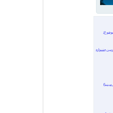
/ پرونده یک موضوع:
 چهل‌ و‌ چهارمین جشنواره