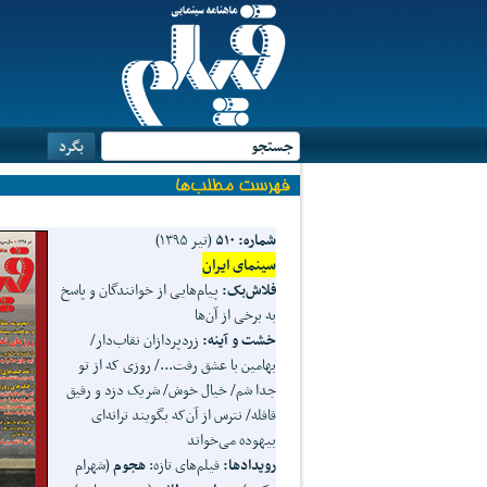
شماره: ۵۱۰
(تیر ۱۳۹۵)
سینمای ایران
فلاش
بک:
پیام‌هایی از خوانندگان و پاسخ
به برخی از آن‌ها
خشت و آینه:
زردپردازان نقاب‌دار/
بهامین با عشق رفت.../ روزی که از تو
جدا شم/ خیال خوش/ شریک دزد و رفیق
قافله/ نترس از آن‌که بگویند ترانه‌ای
بیهوده می‌خواند
رویدادها:
فیلم‌های تازه:
هجوم
(شهرام