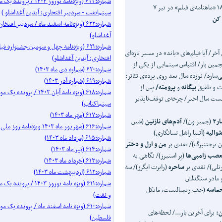
شماره:۶۲۳ (ویژه‌نامه نوروز ۱۴۰۴ / 
سینمانفت - سردبیر افتخاری: آیدین آغداشلو )
 کن
شماره:۶۲۲ (ویژه‌نامه اسفند ماه / سردبیر افتخ
آغداشلو)
شماره:۶۲۱ (ویژه‌نامه چهل‌ و‌ سومین جشنواره
ر/ آیا فیلم‌های «باند» در مسیر تازه‌ای
افتخاری: آیدین آغداشلو)
جمین بار/ اقتباس سینمایی از یکی از
شماره:۶۲۰ (شماره دی ماه ۱۴۰۳)
سازد/ نوزده سال بعد روی پرده‌ی تئاتر:
شماره:۶۱۹ (شماره آذر ۱۴۰۳)
ت و تلفیق
بیگانه
و
پرومته/
پس از
شماره:۶۱۸ (ویژه نامه آبان ۱۴۰۳ / پرو
بیست سال اخیر/ چرخه‌ی توقف‌ناپذیر
سینماکتاب)
شماره:۶۱۷ (مهر ماه ۱۴۰۳)
ر۲
(جمیز ون)/
آدم
های نازنین
(شین
شماره:۶۱۶ (شهریور ماه ۱۴۰۳ ویژه‌نامه روز ملی سینما)
والیه
(آتینا راشل تسانگاری)
شماره:۶۱۵ (مرداد ماه ۱۴۰۳)
ن ترچتنبرگ)/ نقدی بر
من و ارل و دختر
شماره:۶۱۴ (تیر ماه ۱۴۰۳)
تعصب زامبی
ها
(بِر استیرز)/ نگاهی به
شماره:۶۱۳ (خرداد ماه ۱۴۰۳)
رتلی)/ نقدی بر
ساحره
(رابرت ایگرز)/ سه
شماره:۶۱۲ (اردیبهشت ماه ۱۴۰۳)
 و مادر سنگدلش
شماره:۶۱۱ (ویژه نامه نوروز ۰۳
حماسه
(جف زیمبالیست، مایکل
و نفت)
شماره:۶۱۰ (ویژه نامه اسفند ماه / پرونده 
ن:
برای آخرین بار.../ لحظه‌های
فلسطین)