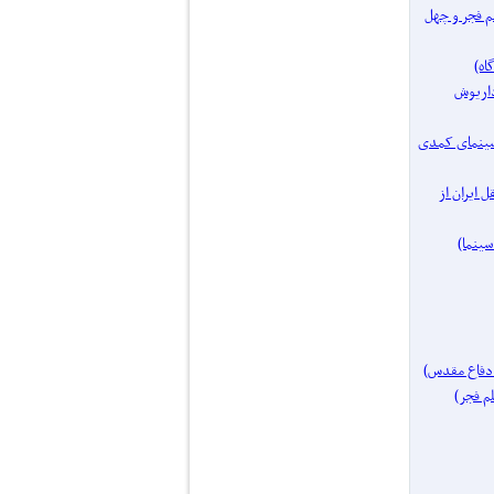
فیلم فجر و چهل
مساز: داریوش
یک موضوع: سینمای کمدی
ای مستقل ایران از