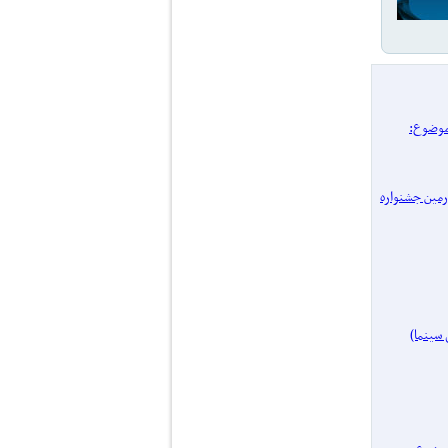
/ پرونده یک موضوع:
 چهل‌ و‌ چهارمین جشنواره