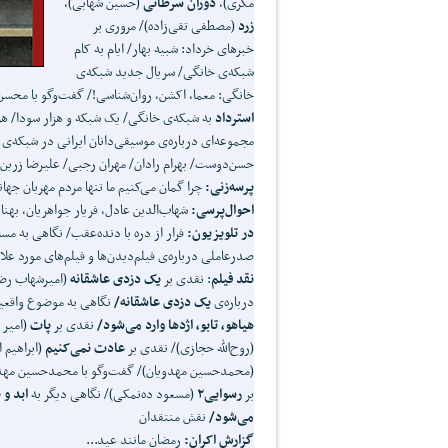
مکری)،
دوران سرطانی
(حسین شهابی)،
زرد
(مصطفی تقی‌زاده)/ مروری بر
خبرهای خرداد: شبیه بهار/ ایام به کام
شبکه‌ی خانگی/ سریال جدید شبکه‌ی
خانگی: معما، اکشن، روان‌شناسی!/ گفت‌‌وگو با محسن
استرداد
به شبکه‌ی خانگی/ یک شبکه و هزار سودا/ هزار
مجموعه‌ای درباره‌ی موسیقی‌دانان ایرانی در شبکه‌ی
حسن‌دوست/ بهرام رادان/ مهران رجبی/ علیرضا زرین
پرسه
زنی:
چرا گمان می‌‌کنیم ما تنها مردم مهربان جهان
احوال
پرسی:
شهاب‌الدین عادل، فریار جواهریان، بهن
در تلویزیون:
فرار از دره با دنده‌عقب/ نگاهی به مس
صدرعاملی درباره‌ی فیلم‌دیدن‌ها و فیلم‌های مورد علا
نقد فیلم
: نقدی بر
یک دزدی عاشقانه
(امیرشهاب رضو
درباره‌ی
یک دزدی عاشقانه/
نگاهی به موضوع واقعی
هیاهو، تابو، اژدها وارد می
شود/
نقدی بر
پات
(امیر 
(روح‌الله حجازی)/ نقدی بر
عادت نمی
کنیم
(ابراهیم 
(محمدحسین مهدویان)/ گفت‌وگو با محمدحسین مهدو
بر
رسوایی۲
(مسعود ده‌نمکی)/ نگاهی دیگر به
ابد و
می
شود/
نقش منتقدان
گزارش اکران:
رمضان مانند عید...