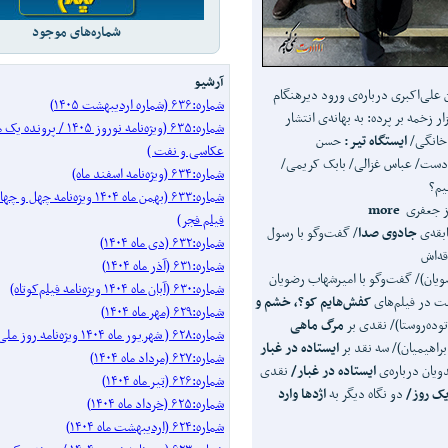
شماره‌های موجود
آرشیو
 علی‌اکبری درباره‌ی ورود دیرهنگام
شماره:۶۳۶ (شماره اردیبهشت ۱۴۰۵)
 زخمه بر پرده: به بهانه‌ی انتشار
شماره:۶۳۵ (ویژه‌نامه نوروز ۱۴۰۵ 
 خانگی/
ایستگاه تیر:
حسن
عکاسی و نفت )
‌دست/ عباس غزالی/ بابک کریمی/
شماره:۶۳۴ (ویژه‌نامه اسفند ماه)
یم؟
شماره:۶۳۳ (بهمن ماه ۱۴۰۴ ویژه‌نامه
از جعفری
more
فیلم فجر)
ابقه‌ی
جادوی صدا
/ گفت‌وگو با رسول
شماره:۶۳۲ (دی ماه ۱۴۰۴)
قه‌اش
شماره:۶۳۱ (آذر ماه ۱۴۰۴)
یان)/ گفت‌وگو با امیرشهاب رضویان
شماره:۶۳۰ (آبان ماه ۱۴۰۴ ویژه‌نامه فیلم‌کوتاه)
ت در فیلم‌های
کفش
هایم کو؟، خشم و
شماره:۶۲۹ (مهر ماه ۱۴۰۴)
توده‌روستا)/ نقدی بر
مرگ ماهی
شماره:۶۲۸ ( شهریور ماه ۱۴۰۴ ویژه‌نامه روز ملی سینما)
ابراهیمیان)/ سه نقد بر
ایستاده در غبار
شماره:۶۲۷ (مرداد ماه ۱۴۰۴)
یان درباره‌ی
ایستاده در غبار/
نقدی
شماره:۶۲۶ (تیر ماه ۱۴۰۴)
 یک روز/
دو نگاه دیگر به
اژدها وارد
شماره:۶۲۵ (خرداد ماه ۱۴۰۴)
شماره:۶۲۴ (اردیبهشت ماه ۱۴۰۴)