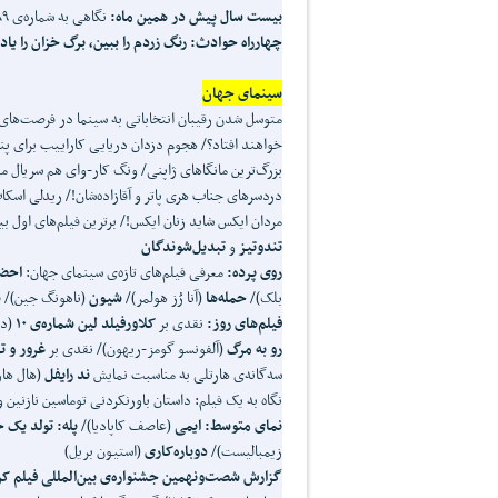
بیست سال پیش در همین ماه:
نگاهی به شماره‌ی ۱۸۹ «ماهنامه‌ی فیلم» در تیر ۷
چهارراه حوادث:
رنگ زردم را ببین، برگ خزان را یاد
سینمای جهان
متوسل شدن رقیبان انتخاباتی به سینما در فرصت‌های آخ
خواهند افتاد؟/ هجوم دزدان دریایی کاراییب برای پن
بزرگ‌ترین مانگاهای ژاپنی/ ونگ کار-وای هم سریال می‌
دردسرهای جناب هری پاتر و آقازاده‌شان!/ ریدلی اسکا
مردان ایکس شاید زنان ایکس!/ برترین فیلم‌های اول 
تندوتیز
و
تبدیل
شوندگان
روی پرده:
معرفی فیلم‌های تازه‌ی سینمای جهان:
احضا
بلک)/
حمله
ها
(آنا رُز هولمر)/
شیون
(ناهونگ جین)/
ش
فیلم
های روز:
نقدی بر
کلاورفیلد لین شماره‌ی ۱۰
(د
رو به مرگ
(آلفونسو گومز-ریهون)/ نقدی بر
غرور و 
سه‌گانه‌ی هارتلی به مناسبت نمایش
ند رایفل
(هال ها
نگاه به یک فیلم: داستان باورنکردنی توماسین نازنین
نمای متوسط: ایمی
(عاصف کاپادیا)/
پله: تولد یک 
زیمبالیست)/
دوباره
کاری
(استیون بریل)
گزارش شصت
ونهمین جشنواره‌ی بین
المللی فیلم ک